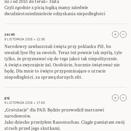
no i od 2015 do teraz= 3lata
Czyli zgodnie z pisią logiką mamy zaledwie
dwudziestosiedmiolecie odzyskania niepodległości
zxcvb
9 LISTOPADA 2018
12:58
Narodowcy zawłaszczali święta przy poklasku PiS, bo
uważali łyse łby za swoich. Teraz też pewnie tak myślą, tyle
tylko, że przyznawać się do tego jakoś tak niepolitycznie.
A święta zwyczajnie żal. Osobiście, hucznie świętować nie
będę. Dla mnie to święto przypominające o utracie
niepodległości, za sprawą durnych elit.
gsj
9 LISTOPADA 2018
17:00
„Gratulacje” dla PAD. Będzie przewodził marszowi
narodowców.
Jako dziecko przeżyłem Rassenschau. Ciągle pamiętam swój
strach przed jego skutkami.