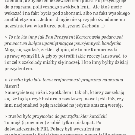
Zachodu, a zbycie ich lekceważeniem potrafiło przyciągnąć
do programu politycznego zwykłych leni… Ale ktoś może
wskazać i na fakt bycia pod zaborami, albo na fakt wysokiego
analfabetyzmu… Jedno i drugie nie sprzyjało świadomemu
uczestnictwu w kulturze politycznej Zachodu…)
>
To nie kto inny jak Pan Prezydent Komorowski podarował
prawactwu święto upamiętniające powojennych bandytów
Mogę się zgodzić, że źle i głupio, ale to nie Komorowski
sprawę wymyślił. A gdyby potrafił takie rzeczy lansować, to
i orzeł z czekolady miałby się inaczej. I kto inny byłby dzisiaj
prezydentem.
>
Trzeba było lata temu zreformować programy nauczania
historii
Nauczyciele są różni. Spotkałem i takich, którzy zarzekają
się, że będą uczyć historii prawdziwej, nawet jeśli PiS, czy
inni nacjonaliści będą naciskać na jedynie słuszną wersję.
>
trzeba było przywołać do porządku kler katolicki
To mógł (i powinien) zrobić tylko episkopat. Po
doświadczeniach PRL Polacy byli wyczuleni na