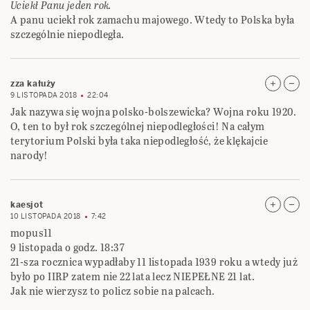
Uciekł Panu jeden rok.
A panu uciekł rok zamachu majowego. Wtedy to Polska była
szczególnie niepodległa.
zza kałuży
9 LISTOPADA 2018
22:04
Jak nazywa się wojna polsko-bolszewicka? Wojna roku 1920.
O, ten to był rok szczególnej niepodległości! Na całym
terytorium Polski była taka niepodległość, że klękajcie
narody!
kaesjot
10 LISTOPADA 2018
7:42
mopus11
9 listopada o godz. 18:37
21-sza rocznica wypadłaby 11 listopada 1939 roku a wtedy już
było po IIRP zatem nie 22 lata lecz NIEPEŁNE 21 lat.
Jak nie wierzysz to policz sobie na palcach.