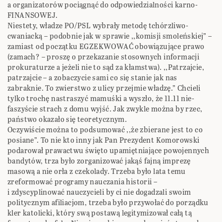
a organizatorów pociągnąć do odpowiedzialności karno-
FINANSOWEJ.
Niestety, władze PO/PSL wybrały metodę tchórzliwo-
cwaniacką – podobnie jak w sprawie ,,komisji smoleńskiej” –
zamiast od początku EGZEKWOWAĆ obowiązujące prawo
(zamach? – proszę o przekazanie stosownych informacji
prokuraturze a jeżeli nie to sąd za kłamstwa). ,,Patrzajcie,
patrzajcie – a zobaczycie sami co się stanie jak nas
zabraknie. To zwierstwo z ulicy przejmie władzę.” Chcieli
tylko trochę nastraszyć mamuśki a wyszło, że 11.11 nie-
faszyście strach z domu wyjść. Jak zwykle można by rzec,
państwo okazało się teoretycznym.
Oczywiście można to podsumować ,,że zbierane jest to co
posiane”. To nie kto inny jak Pan Prezydent Komorowski
podarował prawactwu święto upamiętniające powojennych
bandytów, trza było zorganizować jakąś fajną imprezę
masową a nie orła z czekolady. Trzeba było lata temu
zreformować programy nauczania historii –
i zdyscyplinować nauczycieli by ci nie dogadzali swoim
politycznym afiliacjom, trzeba było przywołać do porządku
kler katolicki, który swą postawą legitymizował całą tą