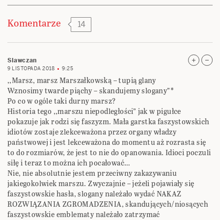
Komentarze
14
Slawczan
9 LISTOPADA 2018
9:25
,,Marsz, marsz Marszałkowską – tupią glany
Wznosimy twarde piąchy – skandujemy slogany”*
Po co w ogóle taki durny marsz?
Historia tego ,,marszu niepodległości” jak w pigułce
pokazuje jak rodzi się faszyzm. Mała garstka faszystowskich
idiotów zostaje zlekceważona przez organy władzy
państwowej i jest lekceważona do momentu aż rozrasta się
to do rozmiarów, że jest to nie do opanowania. Idioci poczuli
siłę i teraz to można ich pocałować…
Nie, nie absolutnie jestem przeciwny zakazywaniu
jakiegokolwiek marszu. Zwyczajnie – jeżeli pojawiały się
faszystowskie hasła, slogany należało wydać NAKAZ
ROZWIĄZANIA ZGROMADZENIA, skandujących/niosących
faszystowskie emblematy należało zatrzymać