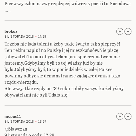
Pierwszy człon nazwy rządzącej wówczas partii to Narodowa
… .
brokoz
9 LISTOPADA 2018
17:39
Trzeba nie lada talentu żeby takie święto tak spieprzyć!
Ten reżim napluł na Polskę i jej mieszkańców.Nie piszę
„obywateli”bo ani obywatelami,ani społeczeństwem nie
jestesmy.Gdybyśmy byli to tej władzy już by nie
było.Gdybyśmy byli,to w poniedziałek w całej Polsce
powinny odbyć się demonstrancje żądające dymisji tego
rządu-nierządu.
Ale wszystkie rządy po ’89 roku robiły wszystko żebyśmy
obywatelami nie byli.Udało się!
mopus11
9 LISTOPADA 2018
18:37
@Slawczan
9 listopada o godz. 12:29