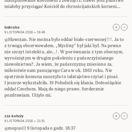
manipulowanie Kościołem z zewnątrz; nawet jeśli państwo
miałoby przyciągać Kościół do chrześcijańskich korzeni…
bukraba
9 LISTOPADA 2018
19:45
@Sławczan. Nie można było oddać biało-czerwonej!!!. Ja to
z trwogą obserwowałem. „Mysliwy” był jaki był. Na pewno
nie szczyt intelektu, ale…!. W porównaniu z tym obecnym,
wyrośniętym w drugim pokoleniu z pańszczyźnianego
niewolnictwa?. Ja wiem, że pańszczyznę zniesiono za,
miłościwie nam panującego Cara w ok. 1863 roku. Nie
opatrznie komuna nauczyła to tałatajstwo czytać i pisać.
I jeszcze wykształciła. 19 Południk się kłania. Dolnośląskie
oddać Czechom. Mają do niego prawo. Serdecznie
pozdrawiam. Ulżyło mi.
zza kałuży
9 LISTOPADA 2018
21:51
@mopus11 9 listopada o godz. 18:37