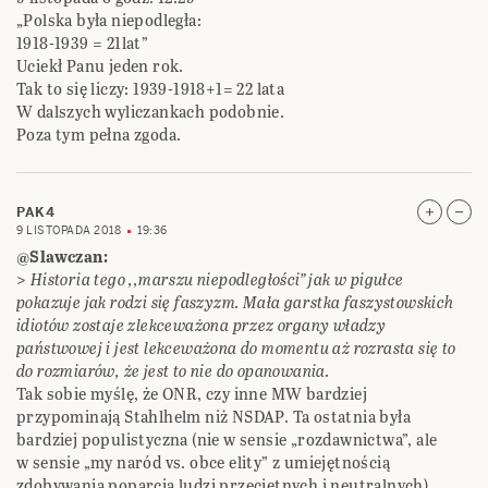
„Polska była niepodległa:
1918-1939 = 21lat”
Uciekł Panu jeden rok.
Tak to się liczy: 1939-1918+1= 22 lata
W dalszych wyliczankach podobnie.
Poza tym pełna zgoda.
PAK4
9 LISTOPADA 2018
19:36
@Slawczan:
>
Historia tego ,,marszu niepodległości” jak w pigułce
pokazuje jak rodzi się faszyzm. Mała garstka faszystowskich
idiotów zostaje zlekceważona przez organy władzy
państwowej i jest lekceważona do momentu aż rozrasta się to
do rozmiarów, że jest to nie do opanowania.
Tak sobie myślę, że ONR, czy inne MW bardziej
przypominają Stahlhelm niż NSDAP. Ta ostatnia była
bardziej populistyczna (nie w sensie „rozdawnictwa”, ale
w sensie „my naród vs. obce elity” z umiejętnością
zdobywania poparcia ludzi przeciętnych i neutralnych).