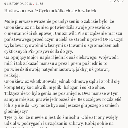
9 LISTOPADA 2018
11:55
Huśtawka uczuć: Cyrk na kółkach ale bez kółek.
Moje pierwsze wrażenie po usłyszeniu o zakazie było, że
Gronkiewicz na koniec potwierdziła swoje przezwisko
o mentalności sklepowej. Umożliwiła PiS urządzenie marszu
państwowego przed czym uciekł ze strachu przed ONR. Czyli
wykołowany swoimi własnymi ustawami o zgromadzeniach
cyklicznych PiS przywróciła do gry.
Galopujący Major napisał jednak coś ciekawego: Wojewoda
miał i tak zakazać marszu a prez i prem pośrednio to
potwierdzili swoją natychmiastową, jakby już gotową,
reakcją.
Gronkiewicz wkalkulowała jednak odmowę sądu i zrobił się
kompletny kociokwik, mętlik, bałagan i co kto chce.
Taktycznie to było genialne posunięcie. Dwa marsze w tym
samym miejscu prawie jednocześnie. Bez czołgów rozdzielić
ich się nie da. Czy może być coś jeszcze głupszego a śmiech
głośniejszy?
Tyle tylko, że niewielu jest do śmiechu. Obie strony wzięły
udział w podrygach i urządzaniu zabawy. Robią sobie na