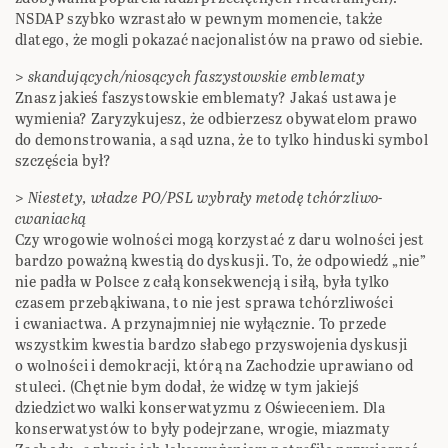
NSDAP szybko wzrastało w pewnym momencie, także
dlatego, że mogli pokazać nacjonalistów na prawo od siebie.
>
skandujących/niosących faszystowskie emblematy
Znasz jakieś faszystowskie emblematy? Jakaś ustawa je
wymienia? Zaryzykujesz, że odbierzesz obywatelom prawo
do demonstrowania, a sąd uzna, że to tylko hinduski symbol
szczęścia był?
>
Niestety, władze PO/PSL wybrały metodę tchórzliwo-
cwaniacką
Czy wrogowie wolności mogą korzystać z daru wolności jest
bardzo poważną kwestią do dyskusji. To, że odpowiedź „nie”
nie padła w Polsce z całą konsekwencją i siłą, była tylko
czasem przebąkiwana, to nie jest sprawa tchórzliwości
i cwaniactwa. A przynajmniej nie wyłącznie. To przede
wszystkim kwestia bardzo słabego przyswojenia dyskusji
o wolności i demokracji, którą na Zachodzie uprawiano od
stuleci. (Chętnie bym dodał, że widzę w tym jakiejś
dziedzictwo walki konserwatyzmu z Oświeceniem. Dla
konserwatystów to były podejrzane, wrogie, miazmaty