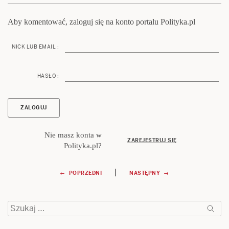
Aby komentować, zaloguj się na konto portalu Polityka.pl
NICK LUB EMAIL :
HASŁO :
Nie masz konta w
ZAREJESTRUJ SIĘ
Polityka.pl?
Nawigacja
|
← POPRZEDNI
NASTĘPNY →
wpisu
Szukaj: