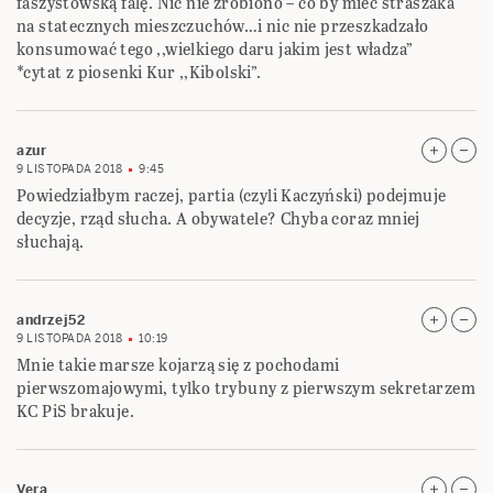
faszystowską falę. Nic nie zrobiono – co by mieć straszaka
na statecznych mieszczuchów…i nic nie przeszkadzało
konsumować tego ,,wielkiego daru jakim jest władza”
*cytat z piosenki Kur ,,Kibolski”.
azur
9 LISTOPADA 2018
9:45
Powiedziałbym raczej, partia (czyli Kaczyński) podejmuje
decyzje, rząd słucha. A obywatele? Chyba coraz mniej
słuchają.
andrzej52
9 LISTOPADA 2018
10:19
Mnie takie marsze kojarzą się z pochodami
pierwszomajowymi, tylko trybuny z pierwszym sekretarzem
KC PiS brakuje.
Vera