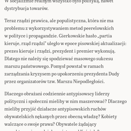
W socjalizmie realnym wszystko było polityką, nawet
dystrybucja towarów.
Teraz rządzi prawica, ale populistyczna, która nie ma
problemu z wykorzystywaniem metod peerelowskich
w polityce i propagandzie. Gierkowskie hasło „partia
kieruje, rząd rządzi” uległo w epoce pisowskiej aktualizacji:
prezes kieruje i rządzi, prezydent i premier wykonują.
Dlatego nie należy się spodziewać masowego sukcesu
marszu państwowego. Pomysł powstał w ramach
zarządzania kryzysem po upokorzeniu prezydenta Dudy
przez organizatorów tzw. Marszu Niepodległości.
Dlaczego obrażani codziennie antypisowscy liderzy
polityczni i społeczni mieliby w nim maszerować? Dlaczego
mieliby przyjść działacze antypisowskich ruchów
obywatelskich nękanych przez obecną władzę? Kobiety
walczące o swoje prawa? Obywatele żądający