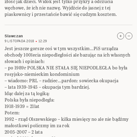
złość jak dzieci. Widok jest tylko przykry a odczucia
węchowe, że ich nie nazwę. Wyjdźcie do jasnej z tej
piaskownicy i przestańcie bawić się cudzym kosztem.
Slawczan
9 LISTOPADA 2018
12:29
Jest jeszcze gorsze coś w tym wszystkim…PiS urządza
obchody 100lecia niepodległości ale bazując na ich własnych
słowach i opiniach:
– po 1989r POLSKA NIE STAŁA SIĘ NIEPODLEGŁA bo była
rosyjsko-niemieckim kondominium
– wiadomo: PRL – radziec…pardon: sowiecka okupacja
– lata 1939-1945 – okupacja tym bardziej.
Idąc dalej za tą logiką:
Polska była niepodległa:
1918-1939 = 21lat
Potem:
1992 – rząd Olszewskiego – kilka miesięcy no ale nie bądźmy
małostkowi policzmy im za rok
2005-2007 – 2 lata