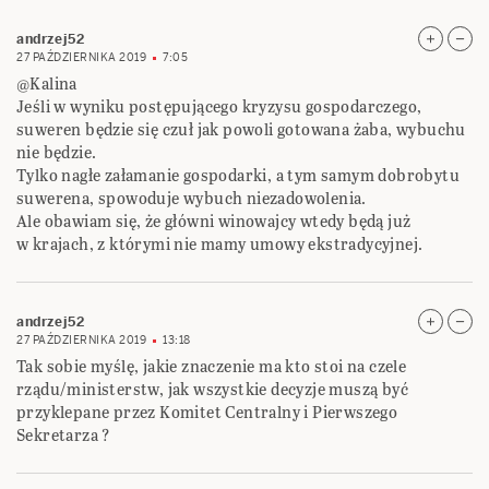
andrzej52
27 PAŹDZIERNIKA 2019
7:05
@Kalina
Jeśli w wyniku postępującego kryzysu gospodarczego,
suweren będzie się czuł jak powoli gotowana żaba, wybuchu
nie będzie.
Tylko nagłe załamanie gospodarki, a tym samym dobrobytu
suwerena, spowoduje wybuch niezadowolenia.
Ale obawiam się, że główni winowajcy wtedy będą już
w krajach, z którymi nie mamy umowy ekstradycyjnej.
andrzej52
27 PAŹDZIERNIKA 2019
13:18
Tak sobie myślę, jakie znaczenie ma kto stoi na czele
rządu/ministerstw, jak wszystkie decyzje muszą być
przyklepane przez Komitet Centralny i Pierwszego
Sekretarza ?