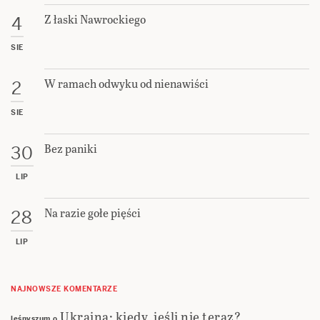
Z łaski Nawrockiego
4
SIE
W ramach odwyku od nienawiści
2
SIE
Bez paniki
30
LIP
Na razie gołe pięści
28
LIP
NAJNOWSZE KOMENTARZE
Ukraina: kiedy, jeśli nie teraz?
leśnyszum
o