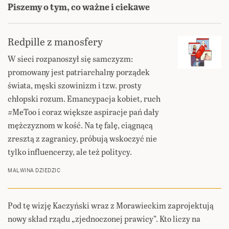
Piszemy o tym, co ważne i ciekawe
Redpille z manosfery
W sieci rozpanoszył się samczyzm:
promowany jest patriarchalny porządek
świata, męski szowinizm i tzw. prosty
chłopski rozum. Emancypacja kobiet, ruch
#MeToo i coraz większe aspiracje pań dały
mężczyznom w kość. Na tę falę, ciągnącą
zresztą z zagranicy, próbują wskoczyć nie
tylko influencerzy, ale też politycy.
MALWINA DZIEDZIC
Pod tę wizję Kaczyński wraz z Morawieckim zaprojektują
nowy skład rządu „zjednoczonej prawicy”. Kto liczy na