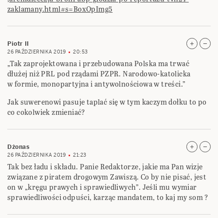
zaklamany.html#s=BoxOpImg5
Piotr II
26 PAŹDZIERNIKA 2019
20:53
„Tak zaprojektowana i przebudowana Polska ma trwać
dłużej niż PRL pod rządami PZPR. Narodowo-katolicka
w formie, monopartyjna i antywolnościowa w treści.”
Jak suwerenowi pasuje taplać się w tym kaczym dołku to po
co cokolwiek zmieniać?
Dżonas
26 PAŹDZIERNIKA 2019
21:23
Tak bez ładu i składu. Panie Redaktorze, jakie ma Pan wizje
związane z piratem drogowym Zawiszą. Co by nie pisać, jest
on w „kręgu prawych i sprawiedliwych”. Jeśli mu wymiar
sprawiedliwości odpuści, karząc mandatem, to kaj my som ?