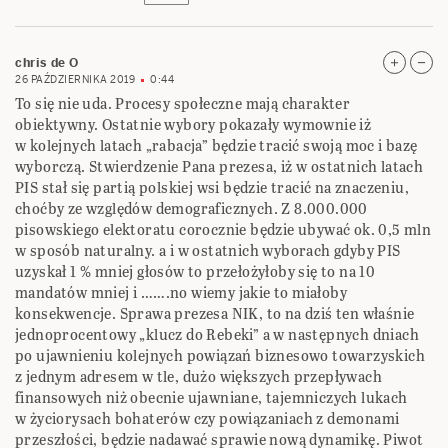
chris de O
26 PAŹDZIERNIKA 2019
0:44
To się nie uda. Procesy społeczne mają charakter
obiektywny. Ostatnie wybory pokazały wymownie iż
w kolejnych latach „rabacja” będzie tracić swoją moc i bazę
wyborczą. Stwierdzenie Pana prezesa, iż w ostatnich latach
PIS stał się partią polskiej wsi będzie tracić na znaczeniu,
choćby ze względów demograficznych. Z 8.000.000
pisowskiego elektoratu corocznie będzie ubywać ok. 0,5 mln
w sposób naturalny. a i w ostatnich wyborach gdyby PIS
uzyskał 1 % mniej głosów to przełożyłoby się to na 10
mandatów mniej i …….no wiemy jakie to miałoby
konsekwencje. Sprawa prezesa NIK, to na dziś ten właśnie
jednoprocentowy „klucz do Rebeki” a w następnych dniach
po ujawnieniu kolejnych powiązań biznesowo towarzyskich
z jednym adresem w tle, dużo większych przepływach
finansowych niż obecnie ujawniane, tajemniczych lukach
w życiorysach bohaterów czy powiązaniach z demonami
przeszłości, będzie nadawać sprawie nową dynamikę. Piwot