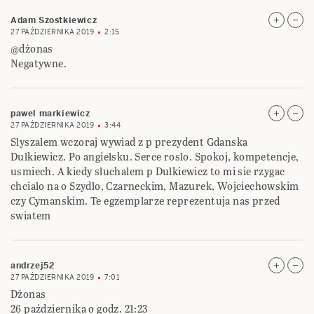
Adam Szostkiewicz
27 PAŹDZIERNIKA 2019
2:15
@dżonas
Negatywne.
pawel markiewicz
27 PAŹDZIERNIKA 2019
3:44
Slyszalem wczoraj wywiad z p prezydent Gdanska
Dulkiewicz. Po angielsku. Serce roslo. Spokoj, kompetencje,
usmiech. A kiedy sluchalem p Dulkiewicz to mi sie rzygac
chcialo na o Szydlo, Czarneckim, Mazurek, Wojciechowskim
czy Cymanskim. Te egzemplarze reprezentuja nas przed
swiatem
andrzej52
27 PAŹDZIERNIKA 2019
7:01
Dżonas
26 października o godz. 21:23