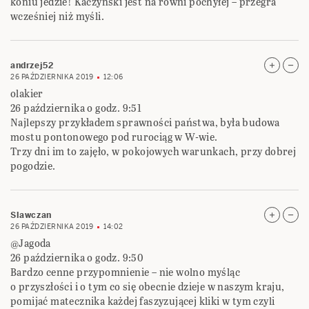
koniu jedzie! Kaczyński jest na równi pochyłej – przegra
wcześniej niż myśli.
andrzej52
26 PAŹDZIERNIKA 2019
12:06
olakier
26 października o godz. 9:51
Najlepszy przykładem sprawności państwa, była budowa
mostu pontonowego pod rurociąg w W-wie.
Trzy dni im to zajęło, w pokojowych warunkach, przy dobrej
pogodzie.
Slawczan
26 PAŹDZIERNIKA 2019
14:02
@Jagoda
26 października o godz. 9:50
Bardzo cenne przypomnienie – nie wolno myśląc
o przyszłości i o tym co się obecnie dzieje w naszym kraju,
pomijać matecznika każdej faszyzującej kliki w tym czyli