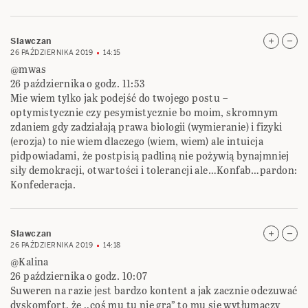
Slawczan
26 PAŹDZIERNIKA 2019
14:15
@mwas
26 października o godz. 11:53
Mie wiem tylko jak podejść do twojego postu –
optymistycznie czy pesymistycznie bo moim, skromnym
zdaniem gdy zadziałają prawa biologii (wymieranie) i fizyki
(erozja) to nie wiem dlaczego (wiem, wiem) ale intuicja
pidpowiadami, że postpisią padliną nie pożywią bynajmniej
siły demokracji, otwartości i tolerancji ale…Konfab…pardon:
Konfederacja.
Slawczan
26 PAŹDZIERNIKA 2019
14:18
@Kalina
26 października o godz. 10:07
Suweren na razie jest bardzo kontent a jak zacznie odczuwać
dyskomfort, że ,,coś mu tu nie gra” to mu się wytłumaczy