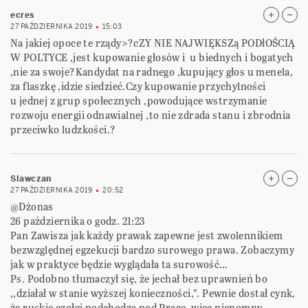
ecres
27 PAŹDZIERNIKA 2019
15:03
Na jakiej opoce te rządy>?cZY NIE NAJWIĘKSZą PODłOŚCIĄ
W POLTYCE ,jest kupowanie głosów i u biednych i bogatych
,nie za swoje?Kandydat na radnego ,kupujący głos u menela,
za flaszkę ,idzie siedzieć.Czy kupowanie przychylności
u jednej z grup społecznych ,powodujące wstrzymanie
rozwoju energii odnawialnej ,to nie zdrada stanu i zbrodnia
przeciwko ludzkości.?
Slawczan
27 PAŹDZIERNIKA 2019
20:52
@Dżonas
26 października o godz. 21:23
Pan Zawisza jak każdy prawak zapewne jest zwolennikiem
bezwzględnej egzekucji bardzo surowego prawa. Zobaczymy
jak w praktyce będzie wyglądała ta surowość…
Ps. Podobno tłumaczył się, że jechał bez uprawnień bo
,,działał w stanie wyższej konieczności,”. Pewnie dostał cynk,
że ruskie czołgi podchodzą pod Pragę, więc niepomny