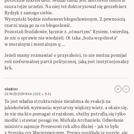
potocznie łuksfordem. Feudał Głódź jest doctorem honoris
causa tejże uczelni. Na niej też doktoryzował się geszefciarz
Rydzyk z samego siebie.
Wyszyński będzie niebawem błogosławionym. Z pewnością
czarni mają go za co błogosławić.
Pozostali feudałowie, łącznie z „otwartym” Rysiem, twierdzą,
że nic o sprawie nie wiedzieli. Ot taka „boża wspólnota”
w moralnym i mentalnym q …
Jeżeli mamy rozmawiać o przyszłości, to nie można pomijać
roli nieformalnej partii politycznej, jaką jest instytucjonalny
krk.
olakier
26 PAŹDZIERNIKA 2019
9:51
To jest władza strukturalnie niezdolna do reakcji na
jakiekolwiek wyzwania: wystarczy większy wiatr, a okaże się,
że nie ma kto pomagać strażakom, służby potrafią się tylko
modlić i stawiać posągi św. Michała Archanioła. Odwołanie
ministra zajmuje Prezesowi rok albo dłużej – jak to było
z Szyszką czy Macierewiczem. Prezes poskłada te puzzle, ale