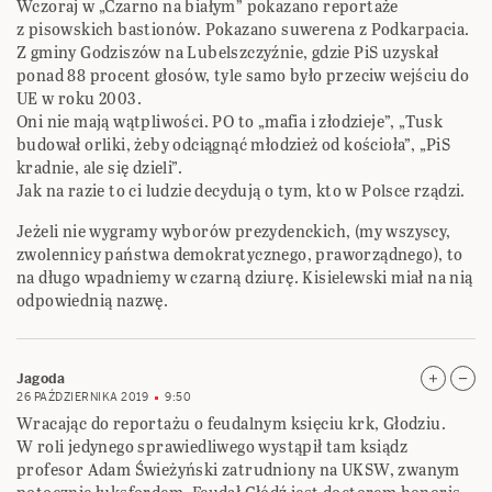
Wczoraj w „Czarno na białym” pokazano reportaże
z pisowskich bastionów. Pokazano suwerena z Podkarpacia.
Z gminy Godziszów na Lubelszczyźnie, gdzie PiS uzyskał
ponad 88 procent głosów, tyle samo było przeciw wejściu do
UE w roku 2003.
Oni nie mają wątpliwości. PO to „mafia i złodzieje”, „Tusk
budował orliki, żeby odciągnąć młodzież od kościoła”, „PiS
kradnie, ale się dzieli”.
Jak na razie to ci ludzie decydują o tym, kto w Polsce rządzi.
Jeżeli nie wygramy wyborów prezydenckich, (my wszyscy,
zwolennicy państwa demokratycznego, praworządnego), to
na długo wpadniemy w czarną dziurę. Kisielewski miał na nią
odpowiednią nazwę.
Jagoda
26 PAŹDZIERNIKA 2019
9:50
Wracając do reportażu o feudalnym księciu krk, Głodziu.
W roli jedynego sprawiedliwego wystąpił tam ksiądz
profesor Adam Świeżyński zatrudniony na UKSW, zwanym