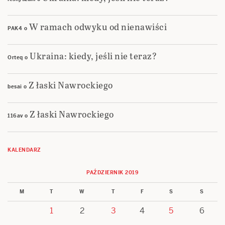
W ramach odwyku od nienawiści
PAK4
o
Ukraina: kiedy, jeśli nie teraz?
Orteq
o
Z łaski Nawrockiego
besai
o
Z łaski Nawrockiego
116av
o
KALENDARZ
PAŹDZIERNIK 2019
M
T
W
T
F
S
S
1
2
3
4
5
6