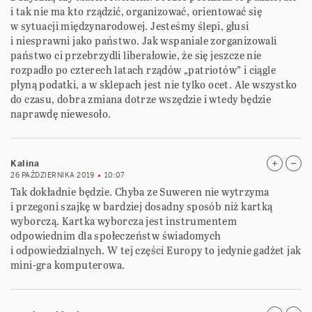
i tak nie ma kto rządzić, organizować, orientować się
w sytuacji międzynarodowej. Jesteśmy ślepi, głusi
i niesprawni jako państwo. Jak wspaniale zorganizowali
państwo ci przebrzydli liberałowie, że się jeszcze nie
rozpadło po czterech latach rządów „patriotów” i ciągle
płyną podatki, a w sklepach jest nie tylko ocet. Ale wszystko
do czasu, dobra zmiana dotrze wszędzie i wtedy będzie
naprawdę niewesoło.
Kalina
26 PAŹDZIERNIKA 2019
10:07
Tak dokładnie będzie. Chyba ze Suweren nie wytrzyma
i przegoni szajkę w bardziej dosadny sposób niż kartką
wyborczą. Kartka wyborcza jest instrumentem
odpowiednim dla społeczeństw świadomych
i odpowiedzialnych. W tej części Europy to jedynie gadżet jak
mini-gra komputerowa.