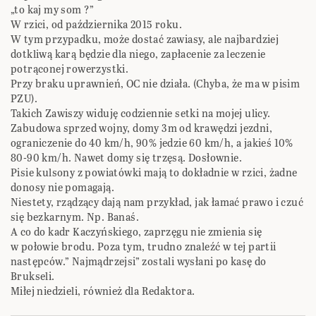
„to kaj my som ?”
W rzici, od października 2015 roku.
W tym przypadku, może dostać zawiasy, ale najbardziej
dotkliwą karą będzie dla niego, zapłacenie za leczenie
potrąconej rowerzystki.
Przy braku uprawnień, OC nie działa. (Chyba, że ma w pisim
PZU).
Takich Zawiszy widuję codziennie setki na mojej ulicy.
Zabudowa sprzed wojny, domy 3m od krawędzi jezdni,
ograniczenie do 40 km/h, 90% jedzie 60 km/h, a jakieś 10%
80-90 km/h. Nawet domy się trzęsą. Dosłownie.
Pisie kulsony z powiatówki mają to dokładnie w rzici, żadne
donosy nie pomagają.
Niestety, rządzący dają nam przykład, jak łamać prawo i czuć
się bezkarnym. Np. Banaś.
A co do kadr Kaczyńskiego, zaprzęgu nie zmienia się
w połowie brodu. Poza tym, trudno znaleźć w tej partii
następców.” Najmądrzejsi” zostali wysłani po kasę do
Brukseli.
Miłej niedzieli, również dla Redaktora.