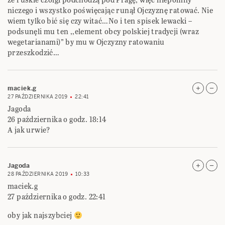
niczego i wszystko poświęcając runął Ojczyznę ratować. Nie
wiem tylko bić się czy witać…No i ten spisek lewacki –
podsunęli mu ten ,,element obcy polskiej tradycji (wraz
wegetarianami)” by mu w Ojczyzny ratowaniu
przeszkodzić…
maciek.g
27 PAŹDZIERNIKA 2019
22:41
Jagoda
26 października o godz. 18:14
A jak urwie?
Jagoda
28 PAŹDZIERNIKA 2019
10:33
maciek.g
27 października o godz. 22:41
oby jak najszybciej