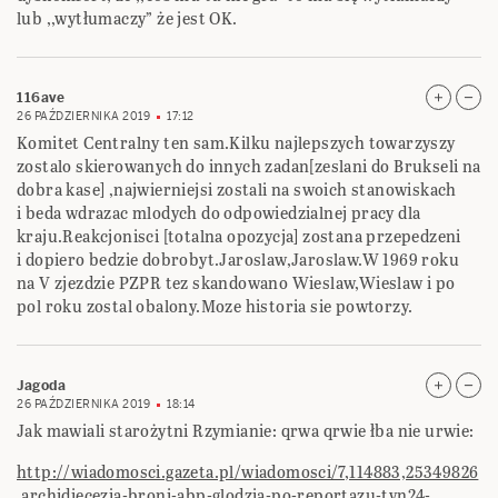
lub ,,wytłumaczy” że jest OK.
116ave
26 PAŹDZIERNIKA 2019
17:12
Komitet Centralny ten sam.Kilku najlepszych towarzyszy
zostalo skierowanych do innych zadan[zeslani do Brukseli na
dobra kase] ,najwierniejsi zostali na swoich stanowiskach
i beda wdrazac mlodych do odpowiedzialnej pracy dla
kraju.Reakcjonisci [totalna opozycja] zostana przepedzeni
i dopiero bedzie dobrobyt.Jaroslaw,Jaroslaw.W 1969 roku
na V zjezdzie PZPR tez skandowano Wieslaw,Wieslaw i po
pol roku zostal obalony.Moze historia sie powtorzy.
Jagoda
26 PAŹDZIERNIKA 2019
18:14
Jak mawiali starożytni Rzymianie: qrwa qrwie łba nie urwie:
http://wiadomosci.gazeta.pl/wiadomosci/7,114883,25349826
,archidiecezja-broni-abp-glodzia-po-reportazu-tvn24-