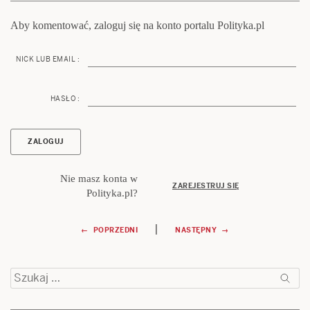
Aby komentować, zaloguj się na konto portalu Polityka.pl
NICK LUB EMAIL :
HASŁO :
Nie masz konta w
ZAREJESTRUJ SIĘ
Polityka.pl?
Nawigacja
|
← POPRZEDNI
NASTĘPNY →
wpisu
Szukaj: