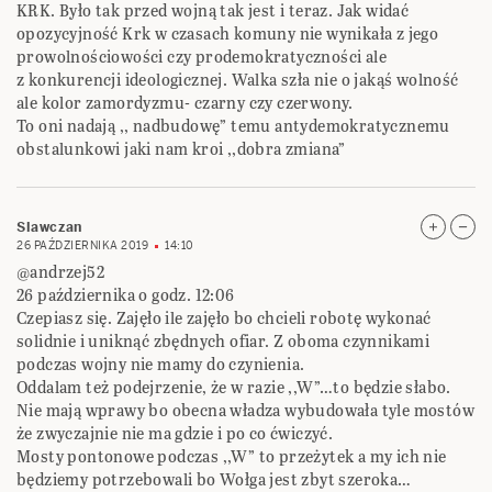
KRK. Było tak przed wojną tak jest i teraz. Jak widać
opozycyjność Krk w czasach komuny nie wynikała z jego
prowolnościowości czy prodemokratyczności ale
z konkurencji ideologicznej. Walka szła nie o jakąś wolność
ale kolor zamordyzmu- czarny czy czerwony.
To oni nadają ,, nadbudowę” temu antydemokratycznemu
obstalunkowi jaki nam kroi ,,dobra zmiana”
Slawczan
26 PAŹDZIERNIKA 2019
14:10
@andrzej52
26 października o godz. 12:06
Czepiasz się. Zajęło ile zajęło bo chcieli robotę wykonać
solidnie i uniknąć zbędnych ofiar. Z oboma czynnikami
podczas wojny nie mamy do czynienia.
Oddalam też podejrzenie, że w razie ,,W”…to będzie słabo.
Nie mają wprawy bo obecna władza wybudowała tyle mostów
że zwyczajnie nie ma gdzie i po co ćwiczyć.
Mosty pontonowe podczas ,,W” to przeżytek a my ich nie
będziemy potrzebowali bo Wołga jest zbyt szeroka…