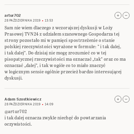
artur702
28 PAŹDZIERNIKA 2019
13:53
Sam nie wiem dlaczego z wczorajszej dyskusji w Loży
Prasowej TVN24 z udziałem szanownego Gospodarza tej
strony pozostało mi w pamięci spostrzeżenie o stanie
polskiej rzeczywistości wyrażone w formule: ” i tak dalej,
i tak dalej”. Do dzisiaj nie mogę zrozumieć co w tej
pisopatycznej rzeczywistości ma oznaczać „tak” oraz co ma
oznaczać „dalej”, i tak w ogóle co to miało znaczyć
w logicznym sensie ogólnie przecież bardzo interesującej
dyskusji.
Adam Szostkiewicz
28 PAŹDZIERNIKA 2019
14:09
@artur702
i tak dalej oznacza zwykle niechęć do powtarzania
oczywistości.