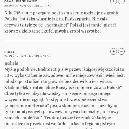
pawel markiewicz
26 PAŹDZIERNIKA 2019
10:54
Nikt PiS-u nie przegoni poki sam si enie nadzieje na grabie.
Polska jest taka wlasnie jak na Podkarpaciu. Nie cala
oczywista tyle ze tej „normalnej” Polski jest mniej niz tej
ktora za kielbache i kufel piwska zrobi wszystko.
mwas
26 PAŹDZIERNIKA 2019
11:53
@chris
Myślę podobnie. Elektorat pis w przeważającej większości to
50+, wykształcenie zawodowe, małe miejscowości i wieś, jeśli
młodzi po studiach to głównie bezideowi karierowicze.
Z takim elektoratem chce Kaczyński modernizować Polskę?
Chce tylko władzy dla władzy – przecież niczego innego
w życiu nie osiągnął. Następuje też w społeczeństwie
„zmęczenie materiału” pisowskim przekazem – już chyba
tylko fanatycznych pisowców porywa chociażby „antkowy
zamach smoleński”. Trudno będzie też znaleźć kolejne
pieniądze na przekupstwo ludu – a łaska tego na pstrym