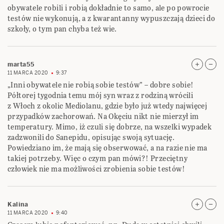
obywatele robili i robią dokładnie to samo, ale po powrocie
testów nie wykonują, a z kwarantanny wypuszczają dzieci do
szkoły, o tym pan chyba też wie.
marta55
11 MARCA 2020
9:37
„Inni obywatele nie robią sobie testów” – dobre sobie!
Półtorej tygodnia temu mój syn wraz z rodziną wrócili
z Włoch z okolic Mediolanu, gdzie było już wtedy najwięcej
przypadków zachorowań. Na Okęciu nikt nie mierzył im
temperatury. Mimo, iż czuli się dobrze, na wszelki wypadek
zadzwonili do Sanepidu, opisując swoją sytuację.
Powiedziano im, że mają się obserwować, a na razie nie ma
takiej potrzeby. Więc o czym pan mówi?! Przeciętny
człowiek nie ma możliwości zrobienia sobie testów!
Kalina
11 MARCA 2020
9:40