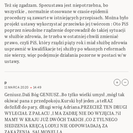
Też się zgadzam. Specustawa jest niepotrzebna, bo
wszystkie , normalnie stosowane w czasie epidemii
procedury są zawarte w istniejących przepisach. Można było
projekt ustawy wykorzystać przeciwko jej twórcom : Oto PiS
poprzez nieudolne rządzenie doprowadził do takiej sytuacji
w służbie zdrowia, że trzeba w ostatniej chwili zmieniać
prawo, czyli PiS, który rządzi piąty rok i miał służbę zdrowia
usprawnić w kwalifikacje tej służby po własnych reformach
nie wierzy, więc podejmuje działania pozorne w postaci w/w
ustawy.
p
11 MARCA 2020
14:49
Geniusz.Dali Bóg GENIUSZ..Bo tylko wielki umysł ,mógł tak
okiwać pana z przedpokoju.Kurski był jeden ,a teRAZ
doSzEdł do pary, dRugi wróg Adriana.PRZECIEŻ TEN DRUGI
WYLECIAŁ Z PAŁACU ,I MA ZADRĘ NIE DO WYJĘCIA.?iI
MAMY W KRAJU JUŻ DWÓCH TAKICH ,CO Z TYLNEGO
SIEDZENIA KRĘCĄ LODY,I NIE ODPOWIADAJĄ ZA
ZAKAŻENIA ,SALMONELLĄ.