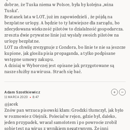
dobrze, że Tuska niema w Polsce, była by kolejna „wina
Tuska”.
Bratanek lata w LOT, już im zapowiedzieli , że pójdą na
bezplatne urlopy. A będzie to ty łatwiejsze dla zarządu, bo
zdecydowana wiekszość pilotów to dzialalność gospodarcza.
zreszta dwie prywatne linie już wyslały swoich pilotów na
urlopy bezpłatne.
LOT za chwilę zrezygnuje z Condora, bo linie te nie sa jeszcze
kupione, jak glosila pisia propaganda, a tylko podpisane
wstępne umowy zakupu.
A dzisiaj w Wyborczej jest opisane jak przygotowane są
nasze służby na wirusa. Strach się bać.
Adam Szostkiewicz
11 MARCA 2020
8:47
@jacek
Znów pan wrzuca pisowski kłam: Grodzki tłumczył, jak bylo
w rozmowie z Olejnik. Poleciał w rejon, gdzie był, daleko,
jeden przypadek, wracał samolotem i po powrocie zrobił
sobie test na wirus z wynikiem negatywnym. Że inni