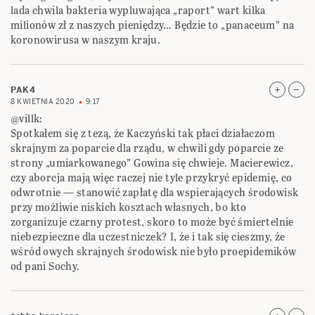
lada chwila bakteria wypluwająca „raport” wart kilka
milionów zł z naszych pieniędzy… Będzie to „panaceum” na
koronowirusa w naszym kraju.
PAK4
8 KWIETNIA 2020
9:17
@villk:
Spotkałem się z tezą, że Kaczyński tak płaci działaczom
skrajnym za poparcie dla rządu, w chwili gdy poparcie ze
strony „umiarkowanego” Gowina się chwieje. Macierewicz,
czy aborcja mają więc raczej nie tyle przykryć epidemię, co
odwrotnie — stanowić zapłatę dla wspierających środowisk
przy możliwie niskich kosztach własnych, bo kto
zorganizuje czarny protest, skoro to może być śmiertelnie
niebezpieczne dla uczestniczek? I, że i tak się cieszmy, że
wśród owych skrajnych środowisk nie było proepidemików
od pani Sochy.