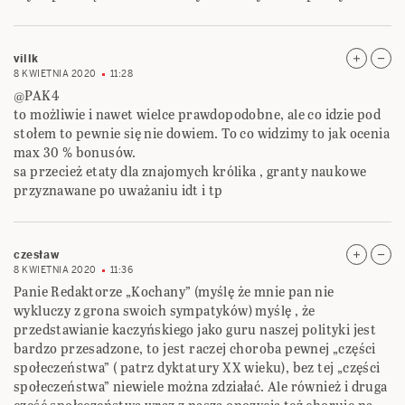
villk
8 KWIETNIA 2020
11:28
@PAK4
to możliwie i nawet wielce prawdopodobne, ale co idzie pod
stołem to pewnie się nie dowiem. To co widzimy to jak ocenia
max 30 % bonusów.
sa przecież etaty dla znajomych królika , granty naukowe
przyznawane po uważaniu idt i tp
czesław
8 KWIETNIA 2020
11:36
Panie Redaktorze „Kochany” (myślę że mnie pan nie
wykluczy z grona swoich sympatyków) myślę , że
przedstawianie kaczyńskiego jako guru naszej polityki jest
bardzo przesadzone, to jest raczej choroba pewnej „części
społeczeństwa” ( patrz dyktatury XX wieku), bez tej „części
społeczeństwa” niewiele można zdziałać. Ale również i druga