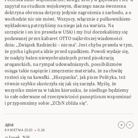
zapytał na studium wojskowym, dlaczego nasza ówczesna
doktryna obronna dotyczy jedynie zagrożenia z zachodu, a o
wschodzie nic nie mówi. Wszyscy, włącznie z pułkownikiem-
wykładowcą patrzyliśmy na niego jak na wariata. Na
szczęście i on (co prawda w USA) i my (tu) doczekaliśmy się
podawanej przez kabaret OTTO najkrótszej wiadomości
dnia: „Związek Radziecki – nie ma”. Jest chyba prawda w tym,
że pycha i głupota idzie przed upadkiem. Powoli wydaje się,
że nadęty balon niewyobrażalnych przed pisokracją
aroganckich, na rympał udowadnianych, possibilizmów
osiąga takie napięcie i zmęczenie materiału, że za chwilę
rozleci się na kawałki. „Hiszpanka”, jak pisze Polityka, też
równie szybko skończyła się jak się zaczęła. Myślę, że
wszystko zmierza w takim kierunku, że niedługo będziemy
to całe oderwane od rzeczywistości panopticum wspominać
i przypomnimy sobie „ZChN zbliża się”.
JjDd
8 KWIETNIA 2020
0:26
@Jacek, NH