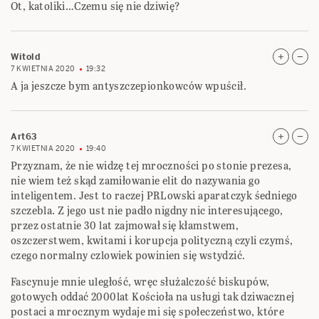
Ot, katoliki…Czemu się nie dziwię?
Witold
7 KWIETNIA 2020
19:32
A ja jeszcze bym antyszczepionkowców wpuścił.
Art63
7 KWIETNIA 2020
19:40
Przyznam, że nie widzę tej mroczności po stonie prezesa,
nie wiem też skąd zamiłowanie elit do nazywania go
inteligentem. Jest to raczej PRLowski aparatczyk śedniego
szczebla. Z jego ust nie padło nigdny nic interesującego,
przez ostatnie 30 lat zajmował się kłamstwem,
oszczerstwem, kwitami i korupcja polityczną czyli czymś,
czego normalny czlowiek powinien się wstydzić.
Fascynuje mnie uległość, wręc służalczość biskupów,
gotowych oddać 2000lat Kościoła na usługi tak dziwacznej
postaci a mrocznym wydaje mi się społeczeństwo, które