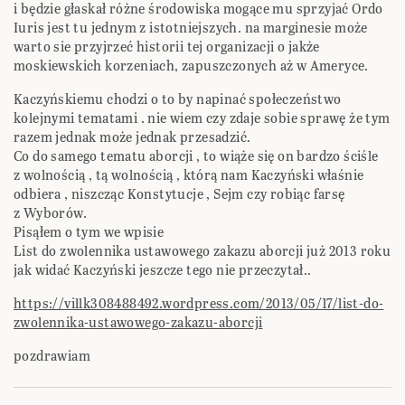
i będzie głaskał różne środowiska mogące mu sprzyjać Ordo
Iuris jest tu jednym z istotniejszych. na marginesie może
warto sie przyjrzeć historii tej organizacji o jakże
moskiewskich korzeniach, zapuszczonych aż w Ameryce.
Kaczyńskiemu chodzi o to by napinać społeczeństwo
kolejnymi tematami . nie wiem czy zdaje sobie sprawę że tym
razem jednak może jednak przesadzić.
Co do samego tematu aborcji , to wiąże się on bardzo ściśle
z wolnością , tą wolnością , którą nam Kaczyński właśnie
odbiera , niszcząc Konstytucje , Sejm czy robiąc farsę
z Wyborów.
Pisąłem o tym we wpisie
List do zwolennika ustawowego zakazu aborcji już 2013 roku
jak widać Kaczyński jeszcze tego nie przeczytał..
https://villk308488492.wordpress.com/2013/05/17/list-do-
zwolennika-ustawowego-zakazu-aborcji
pozdrawiam