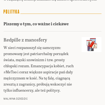
Piszemy o tym, co ważne i ciekawe
Redpille z manosfery
W sieci rozpanoszył się samczyzm:
promowany jest patriarchalny porządek
świata, męski szowinizm i tzw. prosty
chłopski rozum. Emancypacja kobiet, ruch
#MeToo i coraz większe aspiracje pań dały
mężczyznom w kość. Na tę falę, ciągnącą
zresztą z zagranicy, próbują wskoczyć nie
tylko influencerzy, ale też politycy.
MALWINA DZIEDZIC