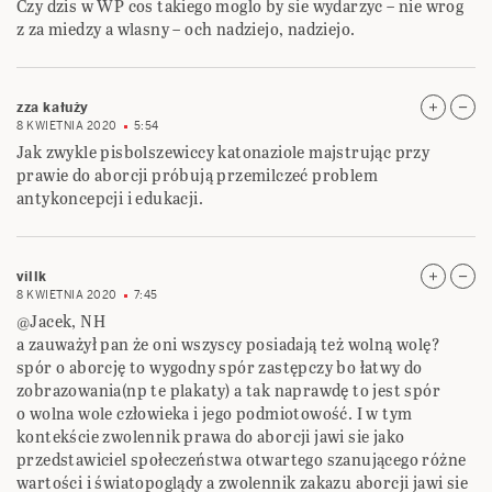
Czy dzis w WP cos takiego moglo by sie wydarzyc – nie wrog
z za miedzy a wlasny – och nadziejo, nadziejo.
zza kałuży
8 KWIETNIA 2020
5:54
Jak zwykle pisbolszewiccy katonaziole majstrując przy
prawie do aborcji próbują przemilczeć problem
antykoncepcji i edukacji.
villk
8 KWIETNIA 2020
7:45
@Jacek, NH
a zauważył pan że oni wszyscy posiadają też wolną wolę?
spór o aborcję to wygodny spór zastępczy bo łatwy do
zobrazowania(np te plakaty) a tak naprawdę to jest spór
o wolna wole człowieka i jego podmiotowość. I w tym
kontekście zwolennik prawa do aborcji jawi sie jako
przedstawiciel społeczeństwa otwartego szanującego różne
wartości i światopoglądy a zwolennik zakazu aborcji jawi sie