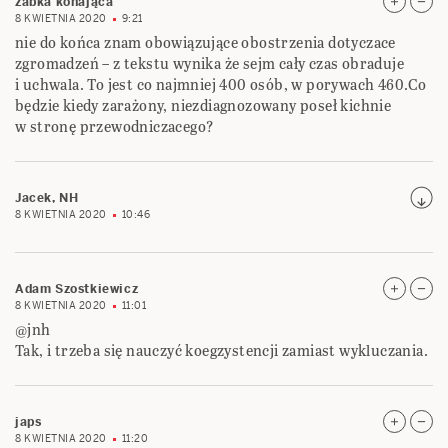
żabka konająca
8 KWIETNIA 2020
9:21
nie do końca znam obowiązujące obostrzenia dotyczace
zgromadzeń – z tekstu wynika że sejm cały czas obraduje
i uchwala. To jest co najmniej 400 osób, w porywach 460.Co
będzie kiedy zarażony, niezdiagnozowany poseł kichnie
w stronę przewodniczacego?
Jacek, NH
8 KWIETNIA 2020
10:46
Adam Szostkiewicz
8 KWIETNIA 2020
11:01
@jnh
Tak, i trzeba się nauczyć koegzystencji zamiast wykluczania.
japs
8 KWIETNIA 2020
11:20