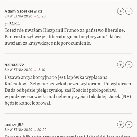
Adam Szostkiewicz
8 KWIETNIA 2020
16:23
@PAK4
Toteż nie uważam Hiszpanii Franco za państwo liberalne.
Pan roztoczył wizję ,,liberalnego autorytaryzmu”, którą
uważam za krzywdzące nieporozumienie.
NARCIARZ2
8 KWIETNIA 2020
18:10
Ustawa antyaborcyjna to jest łapówka wypłacona
Kościołowi. Zeby nie szczekał przed wyborami. Po wyborach
Duda odbędzie pielgrzymkę, zaś Kościół pobłogosławi
w podzięce za wielki cud ochrony życia i tak dalej. Jacek (NH)
będzie koncelebrował.
andrzej52
8 KWIETNIA 2020
20:22