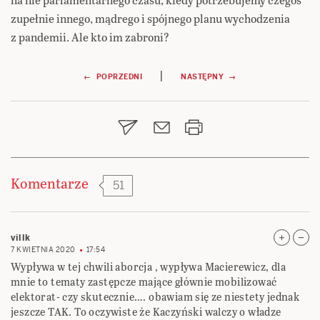
zupełnie innego, mądrego i spójnego planu wychodzenia
z pandemii. Ale kto im zabroni?
Nawigacja
|
← POPRZEDNI
NASTĘPNY →
wpisu
Komentarze
51
villk
7 KWIETNIA 2020
17:54
Wypływa w tej chwili aborcja , wypływa Macierewicz, dla
mnie to tematy zastępcze mające głównie mobilizować
elektorat- czy skutecznie…. obawiam się ze niestety jednak
jeszcze TAK. To oczywiste że Kaczyński walczy o władze