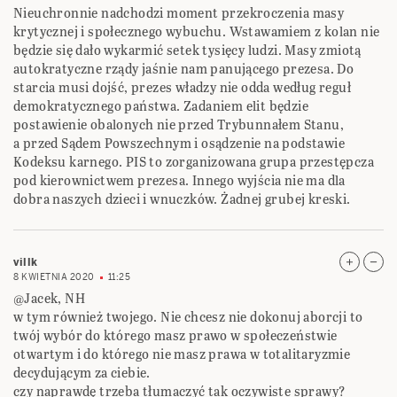
Nieuchronnie nadchodzi moment przekroczenia masy
krytycznej i społecznego wybuchu. Wstawamiem z kolan nie
będzie się dało wykarmić setek tysięcy ludzi. Masy zmiotą
autokratyczne rządy jaśnie nam panującego prezesa. Do
starcia musi dojść, prezes władzy nie odda według reguł
demokratycznego państwa. Zadaniem elit będzie
postawienie obalonych nie przed Trybunnałem Stanu,
a przed Sądem Powszechnym i osądzenie na podstawie
Kodeksu karnego. PIS to zorganizowana grupa przestępcza
pod kierownictwem prezesa. Innego wyjścia nie ma dla
dobra naszych dzieci i wnuczków. Żadnej grubej kreski.
villk
8 KWIETNIA 2020
11:25
@Jacek, NH
w tym również twojego. Nie chcesz nie dokonuj aborcji to
twój wybór do którego masz prawo w społeczeństwie
otwartym i do którego nie masz prawa w totalitaryzmie
decydującym za ciebie.
czy naprawdę trzeba tłumaczyć tak oczywiste sprawy?