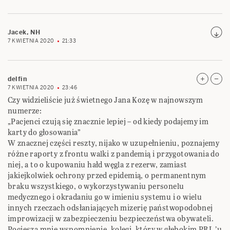
Jacek, NH
7 KWIETNIA 2020
21:33
delfin
7 KWIETNIA 2020
23:46
Czy widzieliście już świetnego Jana Kozę w najnowszym
numerze:
„Pacjenci czują się znacznie lepiej – od kiedy podajemy im
karty do głosowania”
W znacznej części reszty, nijako w uzupełnieniu, poznajemy
różne raporty z frontu walki z pandemią i przygotowania do
niej, a to o kupowaniu hałd węgla z rezerw, zamiast
jakiejkolwiek ochrony przed epidemią, o permanentnym
braku wszystkiego, o wykorzystywaniu personelu
medycznego i okradaniu go w imieniu systemu i o wielu
innych rzeczach odsłaniających mizerię państwopodobnej
improwizacji w zabezpieczeniu bezpieczeństwa obywateli.
Pociesza mnie wspomnienie, kolegi, który w głębokim PRL ’u