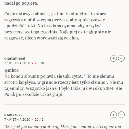
nadal go popiera.
Co do ustawy o aborcji, jest mi to obojętne, to stara
zagrywka mobilizacyjna prezesa, aby spolaryzowac
i podzielić ludzi. No i zasłona dymna, aby przykyć
bezeceństwa tego tygodnia. Najlepiej na te głupoty nie
reagować, niech wprowadzają co chcą.
digitalhead
7 KWIETNIA 2020
20:00
@misio
Na końcu albumu pojawia się taki cytat: ” To nie ciemna
strona księżyca, w gruncie rzeczy jest tylko ciemno”. Nie ma
tajemnicy. Wszystko jasne. I było takie już w roku 2004. Ale
Polak po szkodzie takoż głupi.
NARCIARZ2
7 KWIETNIA 2020
20:42
Dziś jest już ciemną materią, której nie widać, o której nic nie