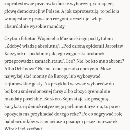
zaprotestować przeciwko farsie wyborczej, ścinającej
głowę demokracji w Polsce. A jak zaprotestują, to policja
w majestacie prawa ich rozgoni, aresztuje, wlepi
absurdalnie wysokie mandaty.
Czytam felieton Wojciecha Maziarskiego pod tytułem
„Zdobyć władzę absolutną”: „Pod osłoną epidemii Jarosław
Kaczyński – podobnie jak jego węgierski bratanek –
przeprowadza zamach stanu”. I co? Nic, bo kto mu zabroni?
Albo Orbánowi? Nic na to nie poradzi opozycja. Może
najwyżej słać monity do Europy lub wykonywać
rejtanowskie gesty. Na przykład wezwać wyborców do
bojkotu śmiercionośnej farsy albo złożyć gremialnie
mandaty poselskie. Bo skoro Sejm staje się posępną
karykaturą demokratycznego parlamentaryzmu, to po co
opozycja ma przykładać do tego rękę? Po co odgrywać rolę
halabardników w scenariuszu pisanym przez marszałek
Witek i jej szefów?