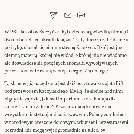
W PRL Jarosław Kaczyński był dziecięcą gwiazdką filmu „O
dwóch takich, co ukradli księżyc”. Gdy dorósł i zabrał się za
politykę, okazał się ciemną stroną Księżyca. Dziś jest już
ciemną materią, której nie widać, o której nic nie wiadomo,
ale doświadcza się potężnych anomalii wywoływanych
przez skoncentrowaną w niej energię. Złą energię.
Tą złą energią napędzana jest dziś pocztowa krucjata PiS
pod przewodem Kaczyńskiego. Myślą, że słońce nad nimi
nigdy nie zajdzie, jak nad imperium, które budują dla
siebie. I kto im zabroni? Przecież mają kontrolę nad
wszystkimi instytucjami państwowymi. Polacy zamknięci
w narodowym areszcie domowym, wkurzeni, przestraszeni,
bezradni, nie mogą wyjść gromadnie na ulice, by