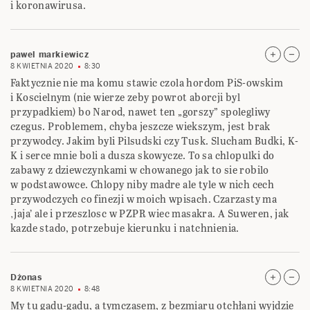
i koronawirusa.
pawel markiewicz
8 KWIETNIA 2020
8:30
Faktycznie nie ma komu stawic czola hordom PiS-owskim
i Koscielnym (nie wierze zeby powrot aborcji byl
przypadkiem) bo Narod, nawet ten „gorszy” spolegliwy
czegus. Problemem, chyba jeszcze wiekszym, jest brak
przywodcy. Jakim byli Pilsudski czy Tusk. Slucham Budki, K-
K i serce mnie boli a dusza skowycze. To sa chlopulki do
zabawy z dziewczynkami w chowanego jak to sie robilo
w podstawowce. Chlopy niby madre ale tyle w nich cech
przywodczych co finezji w moich wpisach. Czarzasty ma
‚jaja’ ale i przeszlosc w PZPR wiec masakra. A Suweren, jak
kazde stado, potrzebuje kierunku i natchnienia.
Dżonas
8 KWIETNIA 2020
8:48
My tu gadu-gadu, a tymczasem, z bezmiaru otchłani wyjdzie