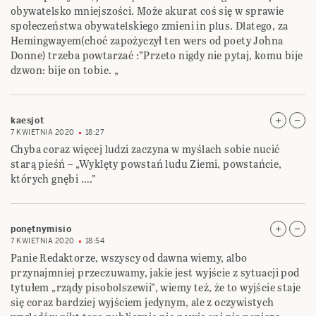
obywatelsko mniejszości. Może akurat coś się w sprawie
społeczeństwa obywatelskiego zmieni in plus. Dlatego, za
Hemingwayem(choć zapożyczył ten wers od poety Johna
Donne) trzeba powtarzać :”Przeto nigdy nie pytaj, komu bije
dzwon: bije on tobie. „
kaesjot
7 KWIETNIA 2020
18:27
Chyba coraz więcej ludzi zaczyna w myślach sobie nucić
starą pieśń – „Wyklęty powstań ludu Ziemi, powstańcie,
których gnębi ….”
ponętnymisio
7 KWIETNIA 2020
18:54
Panie Redaktorze, wszyscy od dawna wiemy, albo
przynajmniej przeczuwamy, jakie jest wyjście z sytuacji pod
tytułem „rządy pisobolszewii”, wiemy też, że to wyjście staje
się coraz bardziej wyjściem jedynym, ale z oczywistych