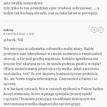
jako zwykły zamordysta
tyle tylko że ten prawdziwy spór trudniej zobrazować, ….a
ludzie tak kochają obrazki, one są takie łatwe w percepcji.
nokraj
8 KWIETNIA 2020
8:10
@Jacek, NH
Nie wierzysz w człowieka, człowieku małej wiary. Każdy
powinien sam zdecydować w swoim sumieniu o ewentualnej
aborcji, a nie pod groźbą więzienia. Kobieta zgwałcona ma
jeszcze być ukarana za to, że zaszła podczas gwałtu w ciążę?
Ofiara molestowania przez ojca czy wujka, jakaś zaszczuta
nastolatka, też? To jest dopiero humanistyczne podejście.
No, ale Nowa Anglia zobowiązuje. Czarownice z Salem i te
sprawy.
A w bieżącej sytuacji, kto w czasach epidemii w Polsce będzie
leczył niemowlę, które wymaga specjalistycznej opieki
i sprzętu?Znajoma pracująca na oddziale dziecięcym ma
wstrzymaną wszelką diagnostykę oprócz grypy