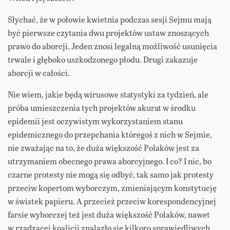
Słychać, że w połowie kwietnia podczas sesji Sejmu mają
być pierwsze czytania dwu projektów ustaw znoszących
prawo do aborcji. Jeden znosi legalną możliwość usunięcia
trwale i głęboko uszkodzonego płodu. Drugi zakazuje
aborcji w całości.
Nie wiem, jakie będą wirusowe statystyki za tydzień, ale
próba umieszczenia tych projektów akurat w środku
epidemii jest oczywistym wykorzystaniem stanu
epidemicznego do przepchania któregoś z nich w Sejmie,
nie zważając na to, że duża większość Polaków jest za
utrzymaniem obecnego prawa aborcyjnego. I co? I nic, bo
czarne protesty nie mogą się odbyć, tak samo jak protesty
przeciw kopertom wyborczym, zmieniającym konstytucję
w świstek papieru. A przecież przeciw korespondencyjnej
farsie wyborczej też jest duża większość Polaków, nawet
w rządzącej koalicji znalazło się kilkoro sprawiedliwych.