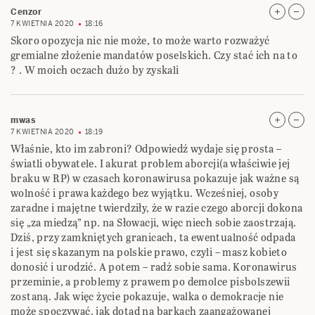
Cenzor
7 KWIETNIA 2020
18:16
Skoro opozycja nic nie może, to może warto rozważyć
gremialne złożenie mandatów poselskich. Czy stać ich na to
? . W moich oczach dużo by zyskali
mwas
7 KWIETNIA 2020
18:19
Właśnie, kto im zabroni? Odpowiedź wydaje się prosta –
światli obywatele. I akurat problem aborcji(a właściwie jej
braku w RP) w czasach koronawirusa pokazuje jak ważne są
wolność i prawa każdego bez wyjątku. Wcześniej, osoby
zaradne i majętne twierdziły, że w razie czego aborcji dokona
się „za miedzą” np. na Słowacji, więc niech sobie zaostrzają.
Dziś, przy zamkniętych granicach, ta ewentualność odpada
i jest się skazanym na polskie prawo, czyli – masz kobieto
donosić i urodzić. A potem – radź sobie sama. Koronawirus
przeminie, a problemy z prawem po demolce pisbolszewii
zostaną. Jak więc życie pokazuje, walka o demokracje nie
może spoczywać, jak dotąd na barkach zaangażowanej