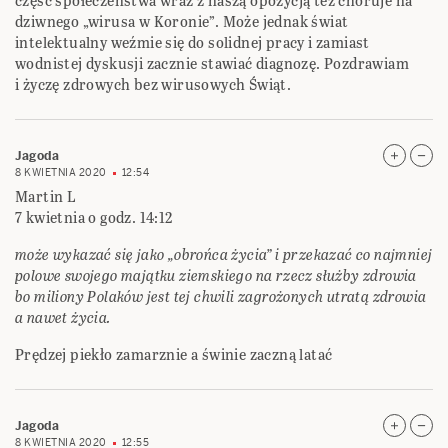
część społeczeństwa wraz z naszą opozycją też choruje na
dziwnego „wirusa w Koronie”. Może jednak świat
intelektualny weźmie się do solidnej pracy i zamiast
wodnistej dyskusji zacznie stawiać diagnozę. Pozdrawiam
i życzę zdrowych bez wirusowych Świąt.
Jagoda
8 KWIETNIA 2020
12:54
Martin L
7 kwietnia o godz. 14:12
może wykazać się jako „obrońca życia” i przekazać co najmniej
polowe swojego majątku ziemskiego na rzecz służby zdrowia
bo miliony Polaków jest tej chwili zagrożonych utratą zdrowia
a nawet życia.
Prędzej piekło zamarznie a świnie zaczną latać
Jagoda
8 KWIETNIA 2020
12:55