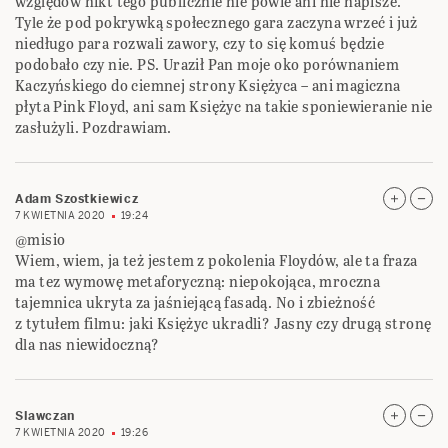
względów nikt tego publicznie nie powie ani nie napisze.
Tyle że pod pokrywką społecznego gara zaczyna wrzeć i już
niedługo para rozwali zawory, czy to się komuś będzie
podobało czy nie. PS. Uraził Pan moje oko porównaniem
Kaczyńskiego do ciemnej strony Księżyca – ani magiczna
płyta Pink Floyd, ani sam Księżyc na takie sponiewieranie nie
zasłużyli. Pozdrawiam.
Adam Szostkiewicz
7 KWIETNIA 2020
19:24
@misio
Wiem, wiem, ja też jestem z pokolenia Floydów, ale ta fraza
ma tez wymowę metaforyczną: niepokojąca, mroczna
tajemnica ukryta za jaśniejącą fasadą. No i zbieżność
z tytułem filmu: jaki Księżyc ukradli? Jasny czy drugą stronę
dla nas niewidoczną?
Slawczan
7 KWIETNIA 2020
19:26