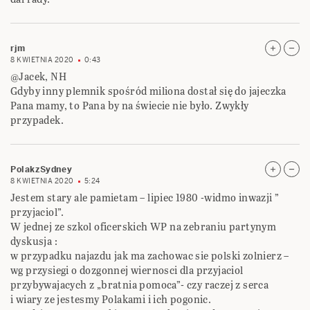
rjm
8 KWIETNIA 2020
0:43
@Jacek, NH
Gdyby inny plemnik spośród miliona dostał się do jajeczka
Pana mamy, to Pana by na świecie nie było. Zwykły
przypadek.
PolakzSydney
8 KWIETNIA 2020
5:24
Jestem stary ale pamietam – lipiec 1980 -widmo inwazji ”
przyjaciol”.
W jednej ze szkol oficerskich WP na zebraniu partynym
dyskusja :
w przypadku najazdu jak ma zachowac sie polski zolnierz –
wg przysiegi o dozgonnej wiernosci dla przyjaciol
przybywajacych z „bratnia pomoca”- czy raczej z serca
i wiary ze jestesmy Polakami i ich pogonic.