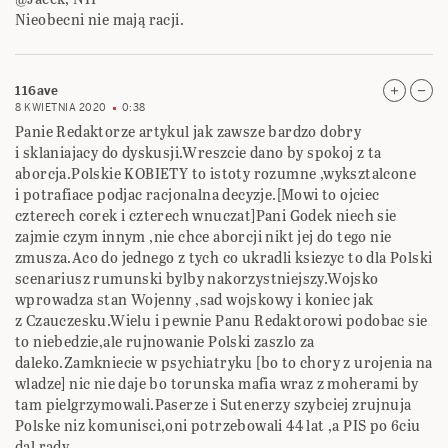
Nieobecni nie mają racji.
116ave
8 KWIETNIA 2020
0:38
Panie Redaktorze artykul jak zawsze bardzo dobry
i sklaniajacy do dyskusji.Wreszcie dano by spokoj z ta
aborcja.Polskie KOBIETY to istoty rozumne ,wyksztalcone
i potrafiace podjac racjonalna decyzje.[Mowi to ojciec
czterech corek i czterech wnuczat]Pani Godek niech sie
zajmie czym innym ,nie chce aborcji nikt jej do tego nie
zmusza.Aco do jednego z tych co ukradli ksiezyc to dla Polski
scenariusz rumunski bylby nakorzystniejszy.Wojsko
wprowadza stan Wojenny ,sad wojskowy i koniec jak
z Czauczesku.Wielu i pewnie Panu Redaktorowi podobac sie
to niebedzie,ale rujnowanie Polski zaszlo za
daleko.Zamkniecie w psychiatryku [bo to chory z urojenia na
wladze] nic nie daje bo torunska mafia wraz z moherami by
tam pielgrzymowali.Paserze i Sutenerzy szybciej zrujnuja
Polske niz komunisci,oni potrzebowali 44 lat ,a PIS po 6ciu
dal rady.