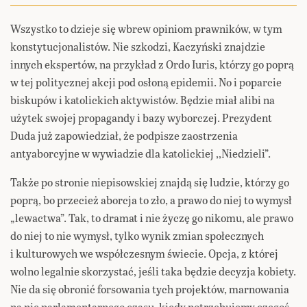
Wszystko to dzieje się wbrew opiniom prawników, w tym
konstytucjonalistów. Nie szkodzi, Kaczyński znajdzie
innych ekspertów, na przykład z Ordo Iuris, którzy go poprą
w tej politycznej akcji pod osłoną epidemii. No i poparcie
biskupów i katolickich aktywistów. Będzie miał alibi na
użytek swojej propagandy i bazy wyborczej. Prezydent
Duda już zapowiedział, że podpisze zaostrzenia
antyaborcyjne w wywiadzie dla katolickiej ,,Niedzieli”.
Także po stronie niepisowskiej znajdą się ludzie, którzy go
poprą, bo przecież aborcja to zło, a prawo do niej to wymysł
„lewactwa”. Tak, to dramat i nie życzę go nikomu, ale prawo
do niej to nie wymysł, tylko wynik zmian społecznych
i kulturowych we współczesnym świecie. Opcja, z której
wolno legalnie skorzystać, jeśli taka będzie decyzja kobiety.
Nie da się obronić forsowania tych projektów, marnowania
na nie parlamentarnego czasu, kiedy potrzebujemy czegoś