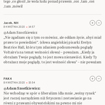
tego ,co głosił ,że wola ludu ponad prawem ,coś ,tam ,coś
,tam ,mówił
Jacek, NH
8 KWIETNIA 2020
14:57
@Adam Szostkiewicz
„Nie zgadzam się z tym co mówisz, ale oddam życie, abyś miał
prawo to powiedzieć”. (słowa angielskiej pisarki Evelyn
Beatrice Hall, która tym zdaniem podsumowała poglądy
Voltaire’a na temat wolności słowa) – poważam. „Kiedy ja
obrażam Twoje poglądy, to jest mowa nienawiści. Kiedy Ty
obrażasz moje poglądy, to jest wolność słowa” – nie poważam
PAK4
8 KWIETNIA 2020
15:54
@Adam Szostkiewicz:
Nie wchodząc w spór o liberalizm (dla mnie „wolny rynek”
jest raczej narzędziem niż fetyszem i zestawianie go na
równi z prawami obywatelskimi na pewno mi nie