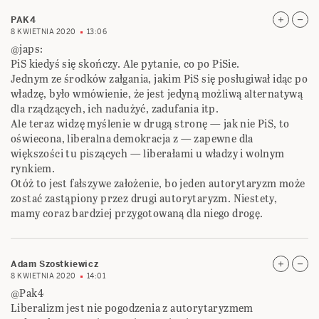
PAK4
8 KWIETNIA 2020
13:06
@japs:
PiS kiedyś się skończy. Ale pytanie, co po PiSie.
Jednym ze środków załgania, jakim PiS się posługiwał idąc po
władzę, było wmówienie, że jest jedyną możliwą alternatywą
dla rządzących, ich nadużyć, zadufania itp.
Ale teraz widzę myślenie w drugą stronę — jak nie PiS, to
oświecona, liberalna demokracja z — zapewne dla
większości tu piszących — liberałami u władzy i wolnym
rynkiem.
Otóż to jest fałszywe założenie, bo jeden autorytaryzm może
zostać zastąpiony przez drugi autorytaryzm. Niestety,
mamy coraz bardziej przygotowaną dla niego drogę.
Adam Szostkiewicz
8 KWIETNIA 2020
14:01
@Pak4
Liberalizm jest nie pogodzenia z autorytaryzmem