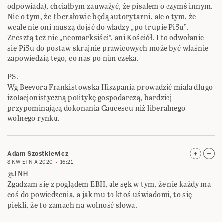
odpowiada), chciałbym zauważyć, że pisałem o czymś innym.
Nie o tym, że liberałowie będą autorytarni, ale o tym, że
wcale nie oni muszą dojść do władzy „po trupie PiSu”.
Zresztą też nie „neomarksiści”, ani Kościół. I to odwołanie
się PiSu do postaw skrajnie prawicowych może być właśnie
zapowiedzią tego, co nas po nim czeka.
PS.
Wg Beevora Frankistowska Hiszpania prowadzić miała długo
izolacjonistyczną politykę gospodarczą, bardziej
przypominającą dokonania Caucescu niż liberalnego
wolnego rynku.
Adam Szostkiewicz
8 KWIETNIA 2020
16:21
@JNH
Zgadzam się z poglądem EBH, ale sęk w tym, że nie każdy ma
coś do powiedzenia, a jak mu to ktoś uświadomi, to się
piekli, że to zamach na wolność słowa.