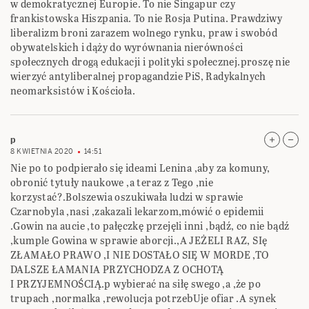
w demokratycznej Europie. To nie Singapur czy
frankistowska Hiszpania. To nie Rosja Putina. Prawdziwy
liberalizm broni zarazem wolnego rynku, praw i swobód
obywatelskich i dąży do wyrównania nierówności
społecznych drogą edukacji i polityki społecznej.proszę nie
wierzyć antyliberalnej propagandzie PiS, Radykalnych
neomarksistów i Kościoła.
p
8 KWIETNIA 2020
14:51
Nie po to podpierało się ideami Lenina ,aby za komuny,
obronić tytuły naukowe ,a teraz z Tego ,nie
korzystać?.Bolszewia oszukiwała ludzi w sprawie
Czarnobyla ,nasi ,zakazali lekarzom,mówić o epidemii
.Gowin na aucie ,to pałęczkę przejęli inni ,bądź, co nie bądź
,kumple Gowina w sprawie aborcji.,A JEŻELI RAZ, SIę
ZŁAMAŁO PRAWO ,I NIE DOSTAŁO SIĘ W MORDE ,TO
DALSZE ŁAMANIA PRZYCHODZA Z OCHOTĄ
I PRZYJEMNOŚCIĄ.p wybierać na siłę swego ,a ,że po
trupach ,normalka ,rewolucja potrzebUje ofiar .A synek