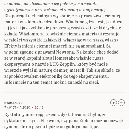
wiadomo, ale doświadcza się potężnych anomalii
wywoływanych przez skoncentrowaną w niej energię.
Dla porządku chciałbym wyjaśnić, ze o prawdziwej ciemnej
materii wiadomo bardzo dużo. Wiadomo gdzie jest, jak dużo
jej jest, i jak szybko się poruszają cząsteczki, ze których się
składa. Wiadomo, ze to właśnie ciemna materia utrzymuje
w całości wszystkie galaktyki, włączając w to naszą własną.
Efekty istnienia ciemnej materii nie są anomaliami. Sa
w pełni zgodne z prawami Newtona. Na koniec chcę dodać,
ze w starej kopalni złota Homestake właśnie rusza
eksperyment o nazwie LUX-Zepplin, który być może
wreszcie wyjaśni naturę ciemnej materii. Tak się składa, ze
zaprojektowałem elektronikę do tego eksperymentu.
Informacje na ten temat można znaleźć na sieci.
NARCIARZ2
7 KWIETNIA 2020
20:43
Dyktatury umierają razem z dyktatorami. Chyba, ze
dyktator ma syna. Nie wiem, czy pana Ziobro można nazwać
synem, ale na pewno będzie on godnym następcą.