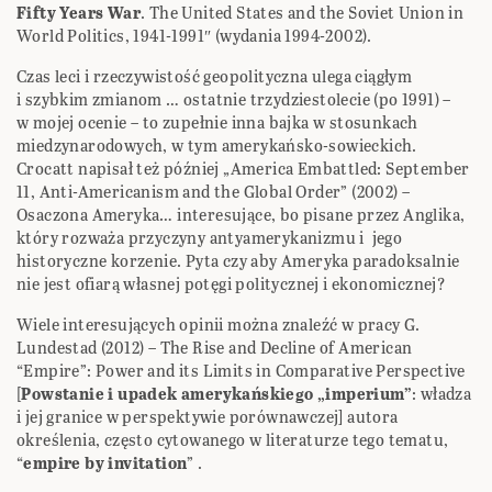
Fifty Years War
. The United States and the Soviet Union in
World Politics, 1941-1991″ (wydania 1994-2002).
Czas leci i rzeczywistość geopolityczna ulega ciągłym
i szybkim zmianom … ostatnie trzydziestolecie (po 1991) –
w mojej ocenie – to zupełnie inna bajka w stosunkach
miedzynarodowych, w tym amerykańsko-sowieckich.
Crocatt napisał też później „America Embattled: September
11, Anti-Americanism and the Global Order” (2002) –
Osaczona Ameryka… interesujące, bo pisane przez Anglika,
który rozważa przyczyny antyamerykanizmu i jego
historyczne korzenie. Pyta czy aby Ameryka paradoksalnie
nie jest ofiarą własnej potęgi politycznej i ekonomicznej?
Wiele interesujących opinii można znaleźć w pracy G.
Lundestad (2012) – The Rise and Decline of American
“Empire”: Power and its Limits in Comparative Perspective
[
Powstanie i upadek amerykańskiego „imperium”
: władza
i jej granice w perspektywie porównawczej] autora
określenia, często cytowanego w literaturze tego tematu,
“
empire by invitation
” .