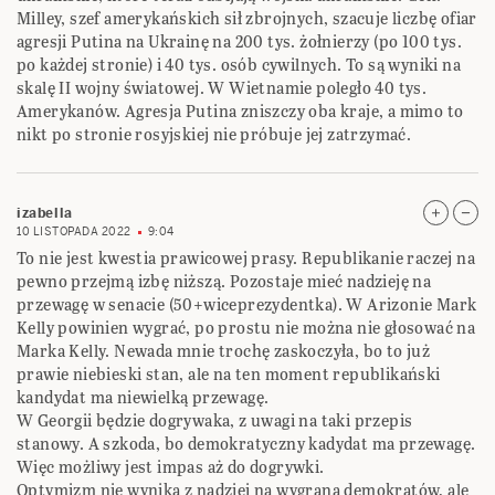
Milley, szef amerykańskich sił zbrojnych, szacuje liczbę ofiar
agresji Putina na Ukrainę na 200 tys. żołnierzy (po 100 tys.
po każdej stronie) i 40 tys. osób cywilnych. To są wyniki na
skalę II wojny światowej. W Wietnamie poległo 40 tys.
Amerykanów. Agresja Putina zniszczy oba kraje, a mimo to
nikt po stronie rosyjskiej nie próbuje jej zatrzymać.
izabella
10 LISTOPADA 2022
9:04
To nie jest kwestia prawicowej prasy. Republikanie raczej na
pewno przejmą izbę niższą. Pozostaje mieć nadzieję na
przewagę w senacie (50+wiceprezydentka). W Arizonie Mark
Kelly powinien wygrać, po prostu nie można nie głosować na
Marka Kelly. Newada mnie trochę zaskoczyła, bo to już
prawie niebieski stan, ale na ten moment republikański
kandydat ma niewielką przewagę.
W Georgii będzie dogrywaka, z uwagi na taki przepis
stanowy. A szkoda, bo demokratyczny kadydat ma przewagę.
Więc możliwy jest impas aż do dogrywki.
Optymizm nie wynika z nadziei na wygraną demokratów, ale