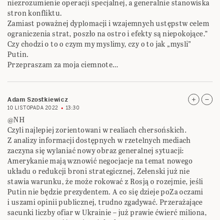
niezrozumienie operacji specjalnej, a generalnie stanowiska
stron konfliktu.
Zamiast poważnej dyplomacji i wzajemnych ustępstw celem
ograniczenia strat, poszło na ostro i efekty są niepokojące.”
Czy chodzi o to o czym my myslimy, czy o to jak „mysli”
Putin.
Przepraszam za moja ciemnote…
Adam Szostkiewicz
10 LISTOPADA 2022
13:30
@NH
Czyli najlepiej zorientowani w realiach chersońskich.
Z analizy informacji dostępnych w rzetelnych mediach
zaczyna się wylaniać nowy obraz generalnej sytuacji:
Amerykanie mają wznowić negocjacje na temat nowego
układu o redukcji broni strategicznej, Zełenski już nie
stawia warunku, że może rokować z Rosją o rozejmie, jeśli
Putin nie będzie prezydentem. A co się dzieje poZa oczami
i uszami opinii publicznej, trudno zgadywać. Przerażające
sacunki liczby ofiar w Ukrainie – już prawie ćwierć miliona,