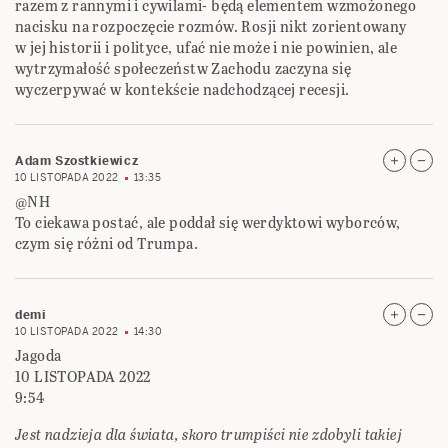
razem z rannymi i cywilami- będą elementem wzmożonego
nacisku na rozpoczęcie rozmów. Rosji nikt zorientowany
w jej historii i polityce, ufać nie może i nie powinien, ale
wytrzymałość społeczeństw Zachodu zaczyna się
wyczerpywać w kontekście nadchodzącej recesji.
Adam Szostkiewicz
10 LISTOPADA 2022
13:35
@NH
To ciekawa postać, ale poddał się werdyktowi wyborców,
czym się różni od Trumpa.
demi
10 LISTOPADA 2022
14:30
Jagoda
10 LISTOPADA 2022
9:54
Jest nadzieja dla świata, skoro trumpiści nie zdobyli takiej