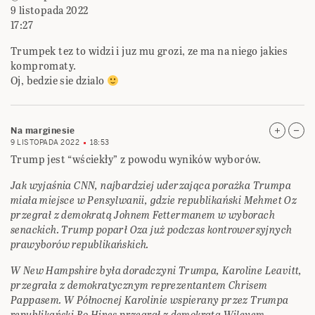
9 listopada 2022
17:27
Trumpek tez to widzi i juz mu grozi, ze ma na niego jakies
kompromaty.
Oj, bedzie sie dzialo
Na marginesie
9 LISTOPADA 2022
18:53
Trump jest “wściekły” z powodu wyników wyborów.
Jak wyjaśnia CNN, najbardziej uderzająca porażka Trumpa
miała miejsce w Pensylwanii, gdzie republikański Mehmet Oz
przegrał z demokratą Johnem Fettermanem w wyborach
senackich. Trump poparł Oza już podczas kontrowersyjnych
prawyborów republikańskich.
W New Hampshire była doradczyni Trumpa, Karoline Leavitt,
przegrała z demokratycznym reprezentantem Chrisem
Pappasem. W Północnej Karolinie wspierany przez Trumpa
republikański Bo Hines przegrał z demokratą Wileyem