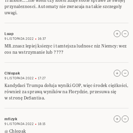
Trafione…..nie wiem czy Rossi zdaje sobie sprawe ze swojej
przynaleznosci. Automaty nie zwracaja na takie szczegoly
uwagi.
Luap
9 LISTOPADA 2022
16:37
MR.znasz lepiej ksiezyc i tamtejsza ludnosc niz Niemcy: wez
cos na wstrzymanie lub ????
Chlopak
9 LISTOPADA 2022
17:27
Kandydaci Trumpa dołuja wyniki GOP, więc środek ciężkości,
również za sprawą wyników na Florydzie, przesuwa się
w stronę DeSantisa.
mfizyk
9 LISTOPADA 2022
18:15
@ Chlopak