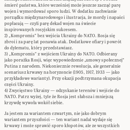
śmierć państwa, które wcześniej może jeszcze zacząć parę
wojen i wymordować sporo ludzi. W dodatku zachwianie
porządku międzynarodowego i ilustracja, że mordy i napaści
popłacają — czyli parę dekad wojen na świecie
inspirowanych rosyjskim sukcesem.
2) „Kompromis” bez wejścia Ukrainy do NATO. Rosja się
zbroi i za parę lat ponawia atak. Dodatkowe ofiary i powrót
do dylematu, który przedstawiasz.
3) „Kompromis” z wejściem Ukrainy do NATO. Odbierany
jako porażka Rosji, więc wypowiedzenie „umowy społecznej”
Putina z narodem. Niekoniecznie rewolucja, ale generalnie
scenariusz krwawy na horyzoncie (1905, 1917, 1933 — jako
przykładowe warianty). Przy okazji podtrzymana okupacja
części Ukrainy.
4) Zwycięstwo Ukrainy — odzyskanie terenów i wejście do
NATO. Patrz wyżej, tyle że Rosja jest słabsza i mniejszą
krzywdę wywoła wokół siebie.
Ja jestem za wariantem czwartym, nie jako dobrym
wariantem przyszłości — ten wariant nadal wydaje się
krwawy i może sprawić sporo kłopotów, ale ze wszystkich