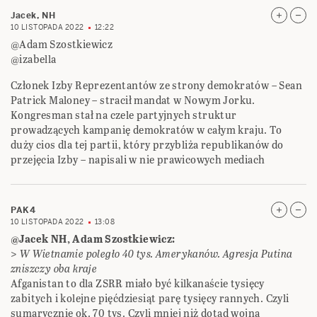
Jacek, NH
10 LISTOPADA 2022
12:22
@Adam Szostkiewicz
@izabella
Członek Izby Reprezentantów ze strony demokratów – Sean
Patrick Maloney – stracił mandat w Nowym Jorku.
Kongresman stał na czele partyjnych struktur
prowadzących kampanię demokratów w całym kraju. To
duży cios dla tej partii, który przybliża republikanów do
przejęcia Izby – napisali w nie prawicowych mediach
PAK4
10 LISTOPADA 2022
13:08
@Jacek NH, Adam Szostkiewicz:
>
W Wietnamie poległo 40 tys. Amerykanów. Agresja Putina
zniszczy oba kraje
Afganistan to dla ZSRR miało być kilkanaście tysięcy
zabitych i kolejne pięćdziesiąt parę tysięcy rannych. Czyli
sumarycznie ok. 70 tys. Czyli mniej niż dotąd wojna