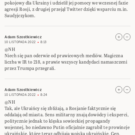
pokojowy dla Ukrainy i udzielił jej pomocy we wczesnej fazie
agresji Rosji, z drugiej przejął Twitter dzięki wsparciu m.in.
Saudyjczykom.
Adam Szostkiewicz
10 LISTOPADA 2022
8:13
@NH
Niech się pan oderwie od prawicowych mediów. Magiczna
liczba w IR to 218, a prawie wszyscy kandydaci namaszczeni
przez Trumpa przegrali.
Adam Szostkiewicz
10 LISTOPADA 2022
8:24
@NH
Tak, ale Ukraińcy się zbliżają, a Rosjanie faktycznie się
oddalają od miasta. Sens militarny znają dowódcy i eksperci,
politycznie jednak to klęska sowieckiej propagandy
wojennej, bo niedawno Putin oficjalnie zagrabił te prowincje
ukraińskie, które teraz odbijają wojska ukraińskie. Gen.