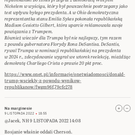
Nickelem w wyścigu, który był powszechnie postrzegany jako
test wpływu byłego prezydenta. A w Ohio demokratyczna
reprezentantka stanu Emilia Sykes pokonała republikańską
Madison Gesiotto Gilbert, która uparcie reklamowała swoje
powiązania z Trumpem.
Również wieczór dla Trumpa był nie najlepszy, tym razem
z powodu gubernatora Florydy Rona DeSantisa. DeSantis,
rywal Trumpa w nominacji republikańskiej na prezydenta
w 2024 r., zdecydowanie wygrał we wtorek reelekcję, miażdżąc
demokratę Charliego Crista o prawie 20 pkt proc.
https://www.onet.pl/informacje/onetwiadomosci/donald-
trump-wsciekly-z-powodu-wynikow-
republikanow/fwgm96f,79cfc278
Na marginesie
9 LISTOPADA 2022
18:55
@Jacek, NH 9 LISTOPADA 2022 14:08
Rosjanie właśnie oddali Chersoń.