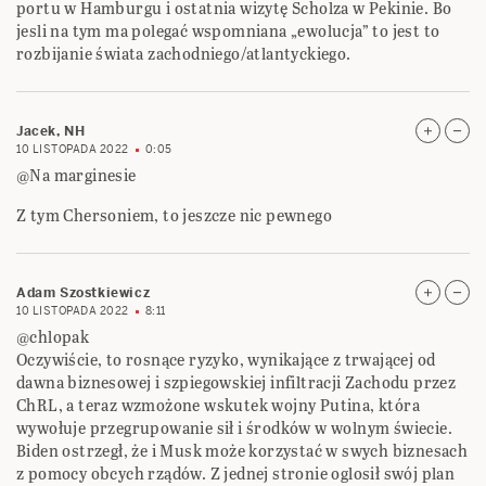
portu w Hamburgu i ostatnia wizytę Scholza w Pekinie. Bo
jesli na tym ma polegać wspomniana „ewolucja” to jest to
rozbijanie świata zachodniego/atlantyckiego.
Jacek, NH
10 LISTOPADA 2022
0:05
@Na marginesie
Z tym Chersoniem, to jeszcze nic pewnego
Adam Szostkiewicz
10 LISTOPADA 2022
8:11
@chlopak
Oczywiście, to rosnące ryzyko, wynikające z trwającej od
dawna biznesowej i szpiegowskiej infiltracji Zachodu przez
ChRL, a teraz wzmożone wskutek wojny Putina, która
wywołuje przegrupowanie sił i środków w wolnym świecie.
Biden ostrzegł, że i Musk może korzystać w swych biznesach
z pomocy obcych rządów. Z jednej stronie oglosił swój plan