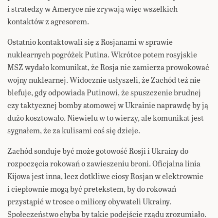
i stratedzy w Ameryce nie zrywają więc wszelkich
kontaktów z agresorem.
Ostatnio kontaktowali się z Rosjanami w sprawie
nuklearnych pogróżek Putina. Wkrótce potem rosyjskie
MSZ wydało komunikat, że Rosja nie zamierza prowokować
wojny nuklearnej. Widocznie usłyszeli, że Zachód też nie
blefuje, gdy odpowiada Putinowi, że spuszczenie brudnej
czy taktycznej bomby atomowej w Ukrainie naprawdę by ją
dużo kosztowało. Niewielu w to wierzy, ale komunikat jest
sygnałem, że za kulisami coś się dzieje.
Zachód sonduje być może gotowość Rosji i Ukrainy do
rozpoczęcia rokowań o zawieszeniu broni. Oficjalna linia
Kijowa jest inna, lecz dotkliwe ciosy Rosjan w elektrownie
i ciepłownie mogą być pretekstem, by do rokowań
przystąpić w trosce o miliony obywateli Ukrainy.
Społeczeństwo chyba by takie podejście rządu zrozumiało.