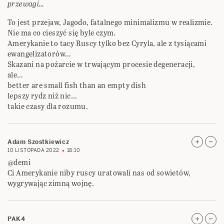
przewagi…
To jest przejaw, Jagodo, fatalnego minimalizmu w realizmie.
Nie ma co cieszyć się byle czym.
Amerykanie to tacy Ruscy tylko bez Cyryla, ale z tysiącami
ewangelizatorów…
Skazani na pożarcie w trwającym procesie degeneracji,
ale…
better are small fish than an empty dish
lepszy rydz niż nic…
takie czasy dla rozumu.
Adam Szostkiewicz
10 LISTOPADA 2022
18:10
@demi
Ci Amerykanie niby ruscy uratowali nas od sowietów,
wygrywając zimną wojnę.
PAK4