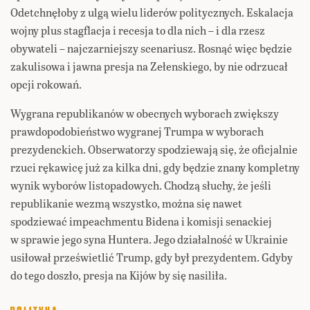
Odetchnęłoby z ulgą wielu liderów politycznych. Eskalacja
wojny plus stagflacja i recesja to dla nich – i dla rzesz
obywateli – najczarniejszy scenariusz. Rosnąć więc będzie
zakulisowa i jawna presja na Zełenskiego, by nie odrzucał
opcji rokowań.
Wygrana republikanów w obecnych wyborach zwiększy
prawdopodobieństwo wygranej Trumpa w wyborach
prezydenckich. Obserwatorzy spodziewają się, że oficjalnie
rzuci rękawicę już za kilka dni, gdy będzie znany kompletny
wynik wyborów listopadowych. Chodzą słuchy, że jeśli
republikanie wezmą wszystko, można się nawet
spodziewać impeachmentu Bidena i komisji senackiej
w sprawie jego syna Huntera. Jego działalność w Ukrainie
usiłował prześwietlić Trump, gdy był prezydentem. Gdyby
do tego doszło, presja na Kijów by się nasiliła.