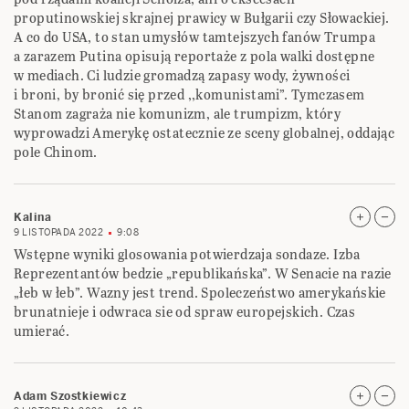
proputinowskiej skrajnej prawicy w Bułgarii czy Słowackiej.
A co do USA, to stan umysłów tamtejszych fanów Trumpa
a zarazem Putina opisują reportaże z pola walki dostępne
w mediach. Ci ludzie gromadzą zapasy wody, żywności
i broni, by bronić się przed ,,komunistami”. Tymczasem
Stanom zagraża nie komunizm, ale trumpizm, który
wyprowadzi Amerykę ostatecznie ze sceny globalnej, oddając
pole Chinom.
Kalina
9 LISTOPADA 2022
9:08
Wstępne wyniki glosowania potwierdzaja sondaze. Izba
Reprezentantów bedzie „republikańska”. W Senacie na razie
„łeb w łeb”. Wazny jest trend. Spoleczeństwo amerykańskie
brunatnieje i odwraca sie od spraw europejskich. Czas
umierać.
Adam Szostkiewicz