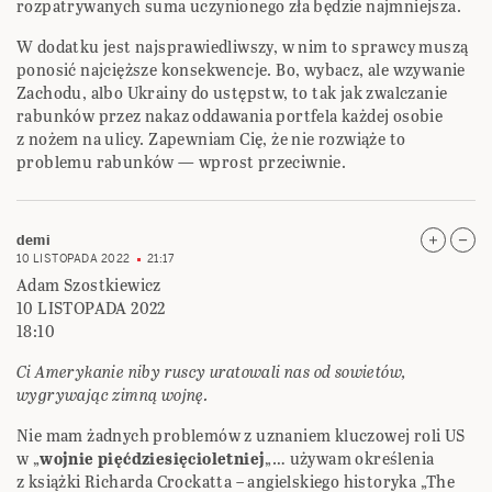
rozpatrywanych suma uczynionego zła będzie najmniejsza.
W dodatku jest najsprawiedliwszy, w nim to sprawcy muszą
ponosić najcięższe konsekwencje. Bo, wybacz, ale wzywanie
Zachodu, albo Ukrainy do ustępstw, to tak jak zwalczanie
rabunków przez nakaz oddawania portfela każdej osobie
z nożem na ulicy. Zapewniam Cię, że nie rozwiąże to
problemu rabunków — wprost przeciwnie.
demi
10 LISTOPADA 2022
21:17
Adam Szostkiewicz
10 LISTOPADA 2022
18:10
Ci Amerykanie niby ruscy uratowali nas od sowietów,
wygrywając zimną wojnę.
Nie mam żadnych problemów z uznaniem kluczowej roli US
w „
wojnie pięćdziesięcioletniej
„… używam określenia
z książki Richarda Crockatta – angielskiego historyka „The