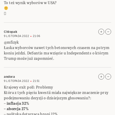
To też wynik wyborów w USA?

Chlopak
9 LISTOPADA 2022
21:06
@mfizyk
Łaska wyborców nawet tych betonowych czasem na pstrym
koniu jeździ. DeSantis ma wzięcie u Independents o którym
Trump może już zapomnieć.
andora
9 LISTOPADA 2022
21:51
Krajowy exit poll: Problemy
Która z tych pięciu kwestii miała największe znaczenie przy
podejmowaniu decyzji o dzisiejszym głosowaniu?:
–
inflacja 32%
– aborcja 27%
– polityka dotycząca broni 12%