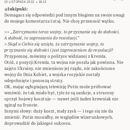
10 LISTOPADA 2022
18:13
@lukipuki:
Domagasz się odpowiedzi pod innym blogiem na swoje uwagi
do mojego komentarza tutaj. Nie chcę przenosić wątku.
>>
„Zatrzymanie teraz wojny, to przyznanie się do słabości.
A słabość, to zaproszenie do rewolucji.”
> Skąd u Ciebie się wzięło, że zatrzymanie wojny, to
przyznanie się słabości i jest zaproszeniem do rewolucji?
Przypomnę, mówimy o polityce widzianej z Kremla.
Otóż, z pozycji Kremla, ta wojna nie poszła jak powinna. Nie
zajęto Ukrainy, nie zmieniono jej rządu, nie zakończono
wojny do Dnia Kobiet, a wojska rosyjskie zostały
odepchnięte i ponoszą straty.
OK, mając ogłupiającą telewizję Putin może próbować
wmówić, że tak miało być, tyle że są sankcje, a stracony
sprzęt bojowy kosztuje — nawet jeśli żaden krewniak nie
zginął na froncie.
Innymi słowy: duży koszt, mały zysk — i tego się nie da
zmienić. Putin musiałby, ze względów wizerunkowych,
doprowadzić do jakiegoś sukcesu.