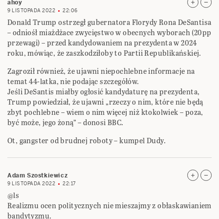
ahoy
9 LISTOPADA 2022
22:06
Donald Trump ostrzegł gubernatora Florydy Rona DeSantisa
– odniośł miażdżace zwycięstwo w obecnych wyborach (20pp
przewagi) – przed kandydowaniem na prezydenta w 2024
roku, mówiąc, że zaszkodziłoby to Partii Republikańskiej.
Zagroził również, że ujawni niepochlebne informacje na
temat 44-latka, nie podając szczegółów.
Jeśli DeSantis miałby ogłosić kandydaturę na prezydenta,
Trump powiedział, że ujawni „rzeczy o nim, które nie będą
zbyt pochlebne – wiem o nim więcej niż ktokolwiek – poza,
być może, jego żoną” – donosi BBC.
Ot, gangster od brudnej roboty – kumpel Dudy.
Adam Szostkiewicz
9 LISTOPADA 2022
22:17
@ls
Realizmu ocen politycznych nie mieszajmy z obłaskawianiem
bandytyzmu.