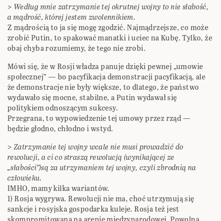
>
Według mnie zatrzymanie tej okrutnej wojny to nie słabość,
a mądrość, której jestem zwolennikiem.
Z mądrością to ja się mogę zgodzić. Najmądrzejsze, co może
zrobić Putin, to spakować manatki i uciec na Kubę. Tylko, że
obaj chyba rozumiemy, że tego nie zrobi.
Mówi się, że w Rosji władza panuje dzięki pewnej „umowie
społecznej” — bo pacyfikacja demonstracji pacyfikacją, ale
że demonstracje nie były większe, to dlatego, że państwo
wydawało się mocne, stabilne, a Putin wydawał się
politykiem odnoszącym sukcesy.
Przegrana, to wypowiedzenie tej umowy przez rząd —
będzie głodno, chłodno i wstyd.
>
Zatrzymanie tej wojny wcale nie musi prowadzić do
rewolucji, a ci co straszą rewolucją (wynikającej ze
„słabości”)są za utrzymaniem tej wojny, czyli zbrodnią na
człowieku.
IMHO, mamy kilka wariantów.
1) Rosja wygrywa. Rewolucji nie ma, choć utrzymują się
sankcje i rosyjska gospodarka kuleje. Rosja też jest
skompromitowana na arenie międzynarodowej. Powolna