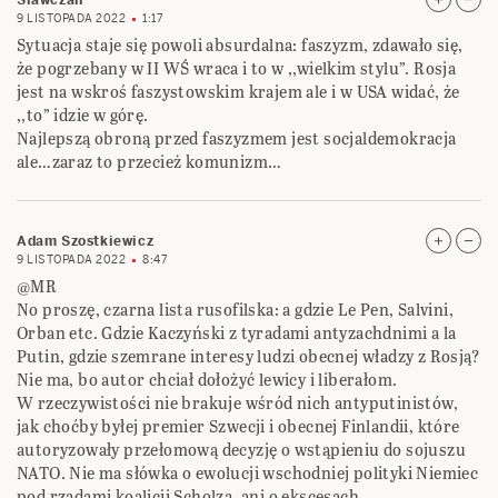
Slawczan
9 LISTOPADA 2022
1:17
Sytuacja staje się powoli absurdalna: faszyzm, zdawało się,
że pogrzebany w II WŚ wraca i to w ,,wielkim stylu”. Rosja
jest na wskroś faszystowskim krajem ale i w USA widać, że
,,to” idzie w górę.
Najlepszą obroną przed faszyzmem jest socjaldemokracja
ale…zaraz to przecież komunizm…
Adam Szostkiewicz
9 LISTOPADA 2022
8:47
@MR
No proszę, czarna lista rusofilska: a gdzie Le Pen, Salvini,
Orban etc. Gdzie Kaczyński z tyradami antyzachdnimi a la
Putin, gdzie szemrane interesy ludzi obecnej władzy z Rosją?
Nie ma, bo autor chciał dołożyć lewicy i liberałom.
W rzeczywistości nie brakuje wśród nich antyputinistów,
jak choćby byłej premier Szwecji i obecnej Finlandii, które
autoryzowały przełomową decyzję o wstąpieniu do sojuszu
NATO. Nie ma słówka o ewolucji wschodniej polityki Niemiec
pod rządami koalicji Scholza, ani o ekscesach