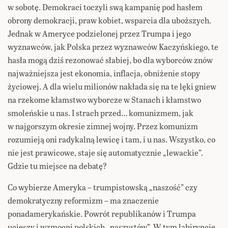
w sobotę. Demokraci toczyli swą kampanię pod hasłem
obrony demokracji, praw kobiet, wsparcia dla uboższych.
Jednak w Ameryce podzielonej przez Trumpa i jego
wyznawców, jak Polska przez wyznawców Kaczyńskiego, te
hasła mogą dziś rezonować słabiej, bo dla wyborców znów
najważniejsza jest ekonomia, inflacja, obniżenie stopy
życiowej. A dla wielu milionów nakłada się na te lęki gniew
na rzekome kłamstwo wyborcze w Stanach i kłamstwo
smoleńskie u nas. I strach przed… komunizmem, jak
w najgorszym okresie zimnej wojny. Przez komunizm
rozumieją oni radykalną lewicę i tam, i u nas. Wszystko, co
nie jest prawicowe, staje się automatycznie „lewackie”.
Gdzie tu miejsce na debatę?
Co wybierze Ameryka – trumpistowską „naszość” czy
demokratyczny reformizm – ma znaczenie
ponadamerykańskie. Powrót republikanów i Trumpa
ucieszy i wzmocni polskich „naszystów”. W tym labiryncie