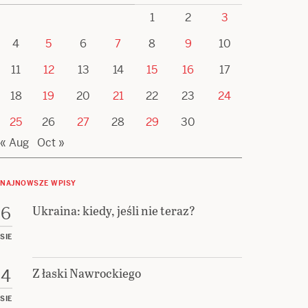
1
2
3
4
5
6
7
8
9
10
11
12
13
14
15
16
17
18
19
20
21
22
23
24
25
26
27
28
29
30
« Aug
Oct »
NAJNOWSZE WPISY
Ukraina: kiedy, jeśli nie teraz?
6
SIE
Z łaski Nawrockiego
4
SIE