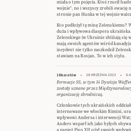
miała o tym pojęcia. Ktoś rzucił hasł
wojnie”, no i wszyscy zrobili owację n
stronie pan Hunka w tej wojnie walcz
Kto podłożył tę minę Zelenskiemu? W
duża i wpływowa diaspora ukraińska.
Zelenskiego (w Ukrainie zbliżają się
mają swoich agentów wśród kanadyjs
incydent nie tylko zaszkodził Zelens
stawiam na Rosjan. To w ich stylu.
18karatów
28 WRZEŚNIA 2023
6:
Formacje SS, w tym 14 Dywizja Waffen 
zostały uznane przez Międzynarodo
organizację zbrodniczą.
Członkowie tych ukraińskich oddziałó
internowane we włoskim Rimini, urat
wpływowi Andersa i interwencji Wat
Anders wsparł ich jako byłych obywat
a papież Pius XII użył swoich wpływ