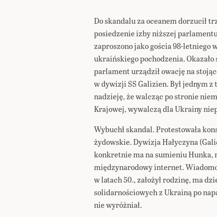
Do skandalu za oceanem dorzucił tr
posiedzenie izby niższej parlament
zaproszono jako gościa 98-letniego 
ukraińskiego pochodzenia. Okazało 
parlament urządził owację na stojąc
w dywizji SS Galizien. Był jednym z
nadzieję, że walcząc po stronie nie
Krajowej, wywalczą dla Ukrainy nie
Wybuchł skandal. Protestowała kons
żydowskie. Dywizja Hałyczyna (Gali
konkretnie ma na sumieniu Hunka, ni
międzynarodowy internet. Wiadomo, 
w latach 50., założył rodzinę, ma dz
solidarnościowych z Ukrainą po nap
nie wyróżniał.