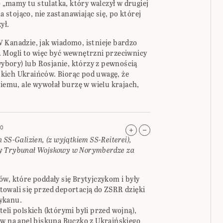
o „mamy tu stulatka, który walczył w drugiej
a stojąco, nie zastanawiając się, po której
ył.
 Kanadzie, jak wiadomo, istnieje bardzo
 Mogli to więc być wewnętrzni przeciwnicy
 wybory) lub Rosjanie, którzy z pewnością
kich Ukraińców. Biorąc pod uwagę, że
kiemu, ale wywołał burzę w wielu krajach,
40
SS-Galizien, (z wyjątkiem SS-Reiterei),
wy Trybunał Wojskowy w Norymberdze za
w, które poddały się Brytyjczykom i były
owali się przed deportacją do ZSRR dzięki
ykanu.
eli polskich (którymi byli przed wojną),
ów na apel biskupa Buczko z Ukraińskiego