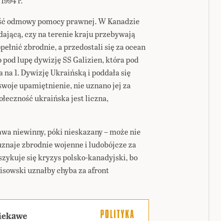
1994 r.
ość odmowy pomocy prawnej. W Kanadzie
ającą, czy na terenie kraju przebywają
opełnić zbrodnie, a przedostali się za ocean
pod lupę dywizję SS Galizien, która pod
na 1. Dywizję Ukraińską i poddała się
woje upamiętnienie, nie uznano jej za
łeczność ukraińska jest liczna,
awa niewinny, póki nieskazany – może nie
uznaje zbrodnie wojenne i ludobójcze za
zykuje się kryzys polsko-kanadyjski, bo
isowski uznałby chyba za afront
ciekawe