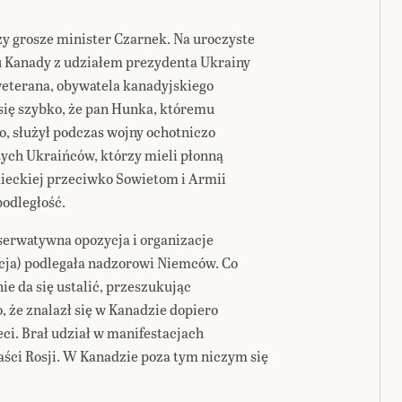
zy grosze minister Czarnek. Na uroczyste
u Kanady z udziałem prezydenta Ukrainy
weterana, obywatela kanadyjskiego
się szybko, że pan Hunka, któremu
o, służył podczas wojny ochotniczo
 tych Ukraińców, którzy mieli płonną
mieckiej przeciwko Sowietom i Armii
podległość.
erwatywna opozycja i organizacje
cja) podlegała nadzorowi Niemców. Co
e da się ustalić, przeszukując
że znalazł się w Kanadzie dopiero
ieci. Brał udział w manifestacjach
aści Rosji. W Kanadzie poza tym niczym się