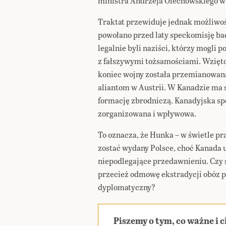
ministra Andrzeja Olechowskiego w 
Traktat przewiduje jednak możliw
powołano przed laty speckomisję bad
legalnie byli naziści, którzy mogli p
z fałszywymi tożsamościami. Wzięto 
koniec wojny została przemianowana 
aliantom w Austrii. W Kanadzie ma s
formację zbrodniczą. Kanadyjska spo
zorganizowana i wpływowa.
To oznacza, że Hunka – w świetle pr
zostać wydany Polsce, choć Kanada 
niepodlegające przedawnieniu. Czy s
przecież odmowę ekstradycji obóz p
dyplomatyczny?
Piszemy o tym, co ważne i 