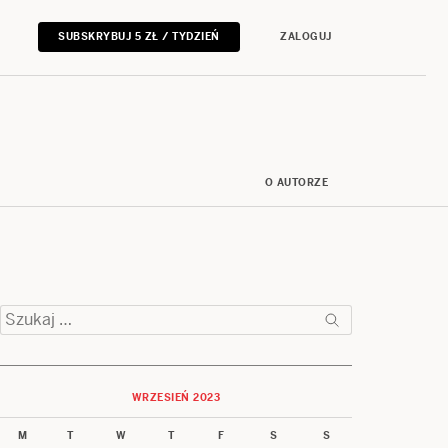
SUBSKRYBUJ 5 ZŁ / TYDZIEŃ
ZALOGUJ
O AUTORZE
Szukaj:
WRZESIEŃ 2023
M
T
W
T
F
S
S