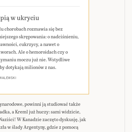
pią w ukryciu
lu chorobach rozmawia się bez
iejszego skrępowania: o nadciśnieniu,
rawności, cukrzycy, a nawet o
worach. Ale o hemoroidach czy o
zymaniu moczu już nie. Wstydliwe
by dotykają milionów z nas.
 WALEWSKI
ynarodowe, powinni ją studiować także
dka, a Kreml już huczy: sami widzicie,
Naziści! W Kanadzie zaczęto dyskusję, jak
szła w ślady Argentyny, gdzie z pomocą