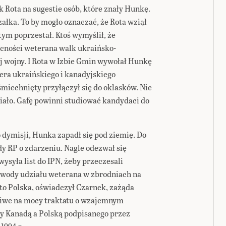
 Rota na sugestie osób, które znały Hunkę.
ka. To by mogło oznaczać, że Rota wziął
ym poprzestał. Ktoś wymyślił, że
ecności weterana walk ukraińsko-
ej wojny. I Rota w Izbie Gmin wywołał Hunkę
atera ukraińskiego i kanadyjskiego
miechnięty przyłączył się do oklasków. Nie
siało. Gafę powinni studiować kandydaci do
 dymisji, Hunka zapadł się pod ziemię. Do
 RP o zdarzeniu. Nagle odezwał się
ysyła list do IPN, żeby przeczesali
dowody udziału weterana w zbrodniach na
 to Polska, oświadczył Czarnek, zażąda
żliwe na mocy traktatu o wzajemnym
 Kanadą a Polską podpisanego przez