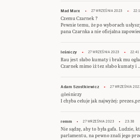
Mad Marx
27 WRZEŚNIA 2023
22:
Czemu Czarnek ?
Pewnie temu, że po wyborach usłyszy
pana Czarnka a nie oficjalna zapowi
leśniczy
27 WRZEŚNIA 2023
22:41
Rau jest słabo kumaty i brak mu ogła
Czarnek mimo iż tez słabo kumaty i 
Adam Szostkiewicz
27 WRZEŚNIA 202
@leśniczy
I chyba celuje jak najwyżej: prezes,p
remm
27 WRZEŚNIA 2023
23:38
Nie sądzę, aby to była gafa. Ludzie,
parlamentu, na pewno znali jego prze