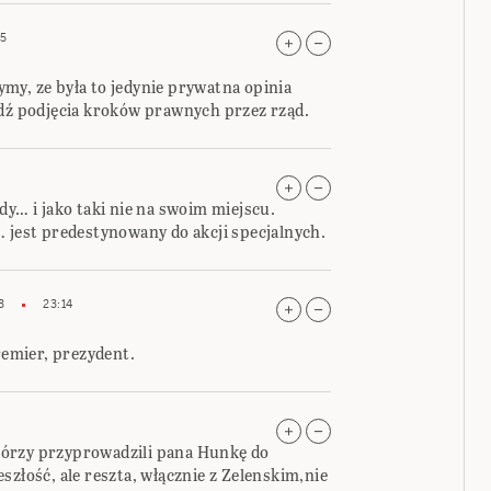
15
my, ze była to jedynie prywatna opinia
edź podjęcia kroków prawnych przez rząd.
dy… i jako taki nie na swoim miejscu.
… jest predestynowany do akcji specjalnych.
3
23:14
remier, prezydent.
 którzy przyprowadzili pana Hunkę do
szłość, ale reszta, włącznie z Zelenskim,nie