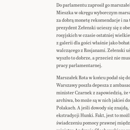
Do parlamentu zaprosił go marszałek
Mieszka w okręgu wyborczym marszał
za dobrą monetę rekomendacje i na t
prezydent Zełenski ucieszy się z ob
rosyjskich w czasie ostatniej wielki
z galerii dla gości właśnie jako boh
walczącego z Rosjanami. Zełenski uś
wyszło to dobrze, a przecież nie mu
pracy parlamentarnej.
Marszałek Rota w końcu podał się do
Warszawy poszła depesza z ambasady
minister Czarnek z zapowiedzią, że w
archiwa, bo może są w nich jakieś 
Polakach. A jeśli dowody się znajdą,
ekstradycji Hunki. Fakt, jest to mo
świadczeniu pomocy prawnej między