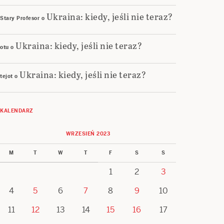
Ukraina: kiedy, jeśli nie teraz?
Stary Profesor
o
Ukraina: kiedy, jeśli nie teraz?
otu
o
Ukraina: kiedy, jeśli nie teraz?
tejot
o
KALENDARZ
WRZESIEŃ 2023
M
T
W
T
F
S
S
1
2
3
4
5
6
7
8
9
10
11
12
13
14
15
16
17