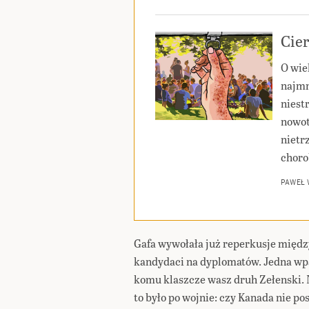
Cier
O wie
najmn
niest
nowot
nietr
choro
PAWEŁ
Gafa wywołała już reperkusje międz
kandydaci na dyplomatów. Jedna wpa
komu klaszcze wasz druh Zełenski. 
to było po wojnie: czy Kanada nie po