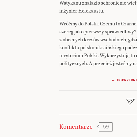
Watykanu znalazło schronienie wiel
inżynier Holokaustu.
Wróćmy do Polski. Czemu to Czarnek,
szereg jako pierwszy sprawiedliwy
z obecnych kresów wschodnich, gdzi
konfliktu polsko-ukraińskiego podc
terytorium Polski. Wykorzystują to 
politycznych. A przecież jesteśmy n
Nawigacja
← POPRZEDNI
wpisu
Komentarze
59