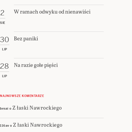
W ramach odwyku od nienawiści
2
SIE
Bez paniki
30
LIP
Na razie gołe pięści
28
LIP
NAJNOWSZE KOMENTARZE
Z łaski Nawrockiego
besai
o
Z łaski Nawrockiego
116av
o