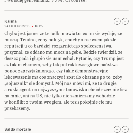
i Wołodię gentelmana.. J J M . Of course!
Kalina
24 LUTEGO 2025
16:05
Chyba jest jasne, ze te ludki mowia to, co im sie wydaje, ze
muszą. Trudno, zeby polityk, chocby o nie wiem jak złej
reputacji u co bardziej rozgarnietego spoleczeństwa,
przyznał, ze oddano mu mocz na gebe. Bedzie twierdził, ze
deszcz pada i głupio sie usmiechał. Pytanie, czy Trump jest
az takim chamem, zeby tak potraktowac glowe państwa
ponoc zaprzyjaźnionego, czy takie demonstracyjne
lekcewazenie ma cos znaczyc i zostalo okazane po to, zeby
„sojusznik” sie domyslił. Mój nos mówi mi, ze to drugie,
a ruski agent na najwyzszym stanowisku chciał rzec: nie licz
na mnie, ani na US, nie tylko nie zamierzamy wchodzic
w konflikt z twoim wrogiem, ale tez spokojnie cie mu
przekazemy.
Saldo mortale