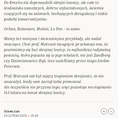
Do Brexitu nie doprowadzili skrajni lewacy, ale całe to
środowisko zamożnych, dobrze wykształconych, świetnie
czujących się na salonach, kochających deregulację i niskie
podatki konserwatystów.
Orban, Bolsonaro, Meloni, Le Pen – to samo.
Mamy też mniejsze i śmieszniejsze przykłady, ale nadal
znaczące. Choć prof. Matczak nieugięcie przekonuje nas, że
powinniśmy się bać skrajnej lewicy, to najbardziej radykalną
postacią, która pojawia się w jego tekstach, nie jest Zandberg
czy Dziemianowicz-Bąk, lecz uwielbiany przez niego Jordan
Peterson.
Prof. Matczak tak był zajęty tropieniem skrajności, że nie
zauważył, kiedy sam zaczął takie promować.
Ale oczywiście nie przyzna tego, więc pozostaje mu napisanie
145 tekstu na temat skrajnej lewicy.
Slawczan
24 LUTEGO 2025
19:26