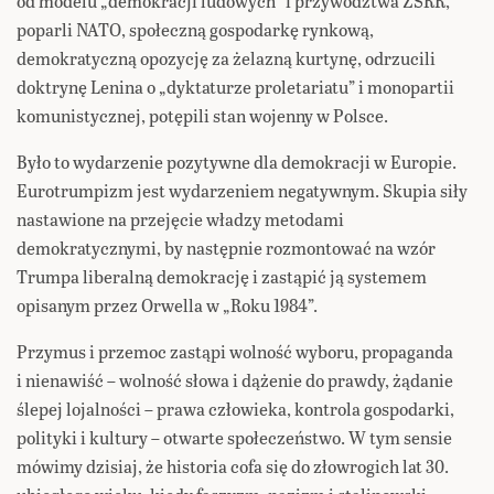
od modelu „demokracji ludowych” i przywództwa ZSRR,
poparli NATO, społeczną gospodarkę rynkową,
demokratyczną opozycję za żelazną kurtynę, odrzucili
doktrynę Lenina o „dyktaturze proletariatu” i monopartii
komunistycznej, potępili stan wojenny w Polsce.
Było to wydarzenie pozytywne dla demokracji w Europie.
Eurotrumpizm jest wydarzeniem negatywnym. Skupia siły
nastawione na przejęcie władzy metodami
demokratycznymi, by następnie rozmontować na wzór
Trumpa liberalną demokrację i zastąpić ją systemem
opisanym przez Orwella w „Roku 1984”.
Przymus i przemoc zastąpi wolność wyboru, propaganda
i nienawiść – wolność słowa i dążenie do prawdy, żądanie
ślepej lojalności – prawa człowieka, kontrola gospodarki,
polityki i kultury – otwarte społeczeństwo. W tym sensie
mówimy dzisiaj, że historia cofa się do złowrogich lat 30.