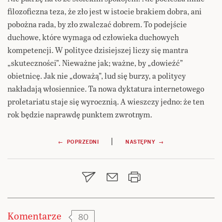
filozoficzna teza, że zło jest w istocie brakiem dobra, ani
pobożna rada, by zło zwalczać dobrem. To podejście
duchowe, które wymaga od człowieka duchowych
kompetencji. W polityce dzisiejszej liczy się mantra
„skuteczności”. Nieważne jak; ważne, by „dowieźć”
obietnicę. Jak nie „doważą”, lud się burzy, a politycy
nakładają włosiennice. Ta nowa dyktatura internetowego
proletariatu staje się wyrocznią. A wieszczy jedno: że ten
rok będzie naprawdę punktem zwrotnym.
Nawigacja
|
← POPRZEDNI
NASTĘPNY →
wpisu
Komentarze
80