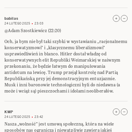
babilas
24 LUTEGO 2025
23:03
@Adam Szostkiewicz (22:20)
Och, ja bym nie był taki szybki w wystawianiu „racjonalnemu
konserwatyzmowi” i „klasycznemu liberalizmowi”
usprawiedliwień in blanco. Hitler dostał władzę od
konserwatywnych elit Republiki Weimarskiej w naiwnym
przekonaniu, że będzie łatwym do manipulowania
antidotum na lewicę. Trump przejął kontrolę nad Partią
Republikańską przy jej demonstracyjnym entuzjazmie.
Musk i inni baronowie technologiczni byli do niedawna (a
może i wciąż są) pieszczochami i idolami neoliberałów.
KMP
24 LUTEGO 2025
23:42
Nasza „wolność” jest umową społeczną, która na wiele
sposobów nas ogranicza i niewątpliwie zawiera jakieś