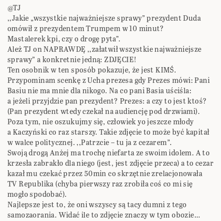
@TJ
,,Jakie „wszystkie najważniejsze sprawy” prezydent Duda
omówił z prezydentem Trumpem w 10 minut?
Mastalerek kpi, czy o drogę pyta”.
Ależ TJ on NAPRAWDĘ ,,załatwił wszystkie najważniejsze
sprawy” a konkretnie jedną: ZDJĘCIE!
Ten osobnik w ten sposób pokazuje, że jest KIMŚ.
Przypominam scenkę z Ucha prezesa gdy Prezes mówi: Pani
Basiu nie ma mnie dla nikogo. Na co pani Basia uściśla:
a jeżeli przyjdzie pan prezydent? Prezes: a czy to jest ktoś?
(Pan prezydent wtedy czekał na audiencję pod drzwiami).
Poza tym, nie oszukujmy się, człowiek yo jeszcze młody
a Kaczyński co raz starszy. Takie zdjęcie to może być kapitał
w walce politycznej. ,,Patrzcie – tu ja z cezarem”.
Swoją drogą Anżej ma trochę niefarta ze swoim idolem. A to
krzesła zabrakło dla niego (jest, jest zdjęcie przeca) a to cezar
kazał mu czekać przez 50min co skrzętnie zrelacjonowała
TV Republika (chyba pierwszy raz zrobiła coś co mi się
mogło spodobać).
Najlepsze jest to, że oni wszyscy są tacy dumni z tego
samozaorania. Widać ile to zdjęcie znaczy w tym obozie…