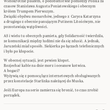
Wielokrotnie pisałem, o podobienstwie pomiedzy Polska za
czasow Stanislawa Augusta Poniatowskiego i obecnym
królem Trumpem Pierwszym.
Związki obydwu monarchów, jednego z Caryca Katarzyna
a drugiego z obecnie panującym Putinem Litościwym, nie
pozostawiają wątpliwości.
AS i wielu tu obecnych pamieta, gdy Solidarność twierdzila,
ze komunikacji między ludźmi nie da się zdusić. A jednak,
Jaruzelski miał sposób. Siekierka po łączach telefonicznych
i było po kłopocie.
W obecnej sytuacji, jest pewien klopot.
Rozjechać kable na dnie morz i oceanow kotwica.
A bogaci?
Wyżywią się z pomocą łącz internetowych obsługiwanych
przez konstelacje Starlinka należącej do Muska.
Jeśli Europa na serio zamierza się bronić, to czas zrobić
porządek.