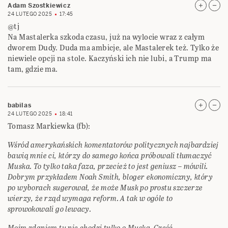
Adam Szostkiewicz
24 LUTEGO 2025
17:45
@tj
Na Mastalerka szkoda czasu, już na wylocie wraz z całym
dworem Dudy. Duda ma ambicje, ale Mastalerek też. Tylko że
niewiele opcji na stole. Kaczyński ich nie lubi, a Trump ma
tam, gdzie ma.
babilas
24 LUTEGO 2025
18:41
Tomasz Markiewka (fb):
Wśród amerykańskich komentatorów politycznych najbardziej
bawią mnie ci, którzy do samego końca próbowali tłumaczyć
Muska. To tylko taka faza, przecież to jest geniusz – mówili.
Dobrym przykładem Noah Smith, bloger ekonomiczny, który
po wyborach sugerował, że może Musk po prostu szczerze
wierzy, że rząd wymaga reform. A tak w ogóle to
sprowokowali go lewacy.
Moim zdaniem tu nie chodzi tylko o Muska. Część