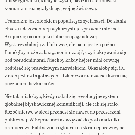
ubiegłego wieku, kiedy faszyzm, nazizm i stalinowski
komunizm rozpętały drugą wojnę światową.
Trumpizm jest zlepkiem populistycznych haseł. Do siania
chaosu i dezorientacji wykorzystuje sprawnie internet.
Skupia się na nim jako tubie propagandowej.
Wystarczyłoby ją zablokować, ale na to jest za późno.
Pomógłby może zakaz „anonimizacji”, czyli ukrywania się
pod pseudonimami. Niechby każdy hejter miał odwagę
podpisać się prawdziwym nazwiskiem. Okazałoby się, ilu
z nich jest na to gotowych. I tak mowa nienawiści karmi się
poczuciem bezkarności.
Nie tak miało być, kiedy rodził się rewolucyjny system
globalnej błyskawicznej komunikacji, ale tak się stało.
Rozbójnictwo w sieci przenosi się nawet do przestrzeni
publicznej. W Sejmie można wzywać do posłania kulki
premierowi. Polityczni troglodyci na skrajnej prawicy na