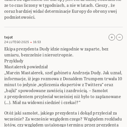
ze to czas liczony w tygodniach, a nie w latach. Cieszy , że
coraz bardziej widać determinacje Europy do obrony swej
podmiotowości.
tejot
24 LUTEGO 2025
16:53
Ekipa prezydenta Dudy idzie niegodnie w zaparte, bez
umiaru, bezczelnie i nieroztropnie.
Przykłady
Mastalerek powiedział
„Marcin Mastalerek, szef gabinetu Andrzeja Dudy. Jak uznał,
informacje, iż jego rozmowa z Donaldem Trumpem trwała 10
minut to jedynie „wyliczenia ekspertów z Twittera” oraz
„bajki” spowodowane zawiścią i zazdrością. – Samolot
z prezydentem przyleciał wcześniej niż było to zaplanowane
(…). Miał na widowni siedzieć i czekać?”
Otóż jaki samolot, jakiego prezydenta i dokąd przyleciał za
wcześnie? Za wcześnie względem czego? Względem rozkładu
lotów, czy względem ustalonego terminu przez prezydenta