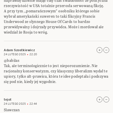
naprawdę dziwnie mając cały czas świadomość że polityczna
rzeczywistość w USA totalnie przerosła serwowaną fikcję.
A przy tym ,,pomarańczowym” osobniku którego sobie
wybrał amerykański suweren to taki fikcyjny Francis
Underwood ze słynnego House Of Cards to bardzo
przewidywalny i dojrzały przywódca. Może i mordował ale
wiedział że Rosja to wróg.
Adam Szostkiewicz
24 LUTEGO 2025
22:20
@babilas
Tak, ale terminologicznie to jest nieporozumienie. Nie
racjonalny konserwatyzm, czy klasyczny liberalizm wydał te
upiory, tylko alt-prawica, która te idee podeptała i podszywa
się pod nie, kiedy jej wygodnie.
tejot
24 LUTEGO 2025
22:44
Slawczan