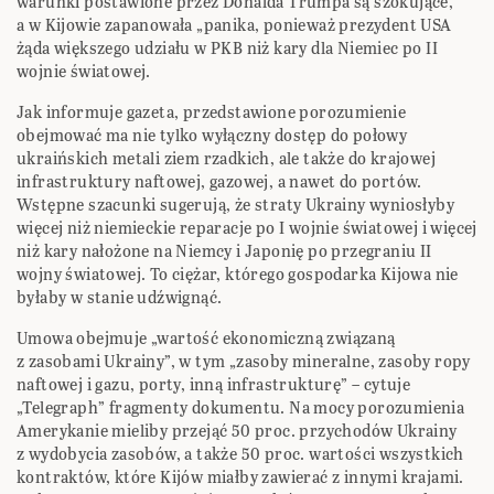
warunki postawione przez Donalda Trumpa są szokujące,
a w Kijowie zapanowała „panika, ponieważ prezydent USA
żąda większego udziału w PKB niż kary dla Niemiec po II
wojnie światowej.
Jak informuje gazeta, przedstawione porozumienie
obejmować ma nie tylko wyłączny dostęp do połowy
ukraińskich metali ziem rzadkich, ale także do krajowej
infrastruktury naftowej, gazowej, a nawet do portów.
Wstępne szacunki sugerują, że straty Ukrainy wyniosłyby
więcej niż niemieckie reparacje po I wojnie światowej i więcej
niż kary nałożone na Niemcy i Japonię po przegraniu II
wojny światowej. To ciężar, którego gospodarka Kijowa nie
byłaby w stanie udźwignąć.
Umowa obejmuje „wartość ekonomiczną związaną
z zasobami Ukrainy”, w tym „zasoby mineralne, zasoby ropy
naftowej i gazu, porty, inną infrastrukturę” – cytuje
„Telegraph” fragmenty dokumentu. Na mocy porozumienia
Amerykanie mieliby przejąć 50 proc. przychodów Ukrainy
z wydobycia zasobów, a także 50 proc. wartości wszystkich
kontraktów, które Kijów miałby zawierać z innymi krajami.