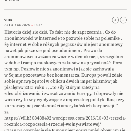
villk
24 LUTEGO 2025
16:47
Historia dziej sie dziś. To fakt nie do zaprzecznia . Co do
anonimowości w internecie to pozwole sobie na polemike ,
żę internet w dobe różnych pegazusów nie jest anonimowy
nawet jak pisze sie pod pseudonimem . Prawo do
anonimowości uważam za ważne w demokracji, szczególnei
w dobie trampo muskowych zakusów na prywatność. Poza
tym np. Posłowie nie sa anonimowi a jak sie zachowuja
w Sejmie pozostawie bez komentarza, Europa powoli zdaje
sobie sprawę żę stoi w obliczu dwóch imperializmów jak
pisałęmw 2015 roku : „..to siły którym zależy na
zdestabilizowaniu i zwasalizowaniu Europy. I doprawdy nie
wiem czy to siły wypływające z imperialnej polityki Rosji czy
korporacyjnej zachłanności amerykańskich korporacji..”
za
https://villk308488492.wordpress.com/2015/10/03/trzecia-
rocznica-rozpoczecia-trzeciej-wojny-swiatowej/
Czasu na ogarniecie sie Europy jest coraz mniej obawiam sie