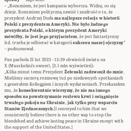
– „Rozumiem, że jest kampania wyborcza. Widzę, co się
dzieje. Rozumiem polityczną zawiść i zazdrość o to, że
prezydent Andrzej Duda
ma najlepsze relacje w historii
Polski z prezydentem Ameryki. Nie było żadnego
prezydenta Polski, o którym prezydent Ameryki
mówiłby, że jest jego przyjacielem
, że jest fantastyczny
itd. trzeba je odbierać w kategorii
sukcesu naszej ojczyzny
”
– podsumował.
Pan pachoła 21 lut 2025 · 13:39 obwieścił światu na
X (Musskolini’s owner), [3.1 mln wyświetleń]:
„Kilka minut temu Prezydent
Żełenski zadzwonił do mnie
.
Mieliśmy szczerą rozmowę tuż po niedawnych spotkaniach
z generałem Kelloggiem i innych wydarzeniach. Przekazałem
mu, że
konsekwentnie wierzymy, że nie ma innego
sposobu na powstrzymanie rozlewu krwi i osiągnięcie
trwałego pokoju na Ukrainie, jak tylko przy wsparciu
Stanów Zjednoczonych
.[I conveyed to him that we
consistently believe there is no other way to stop the
bloodshed and achieve lasting peace in Ukraine except with
the support of the United States.]