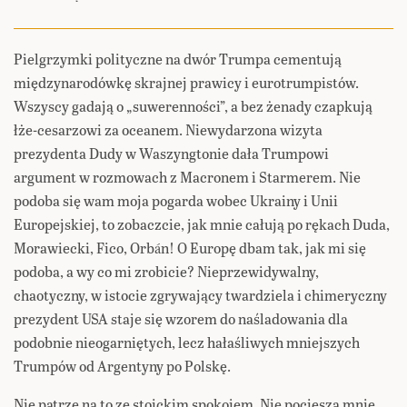
Pielgrzymki polityczne na dwór Trumpa cementują
międzynarodówkę skrajnej prawicy i eurotrumpistów.
Wszyscy gadają o „suwerenności”, a bez żenady czapkują
łże-cesarzowi za oceanem. Niewydarzona wizyta
prezydenta Dudy w Waszyngtonie dała Trumpowi
argument w rozmowach z Macronem i Starmerem. Nie
podoba się wam moja pogarda wobec Ukrainy i Unii
Europejskiej, to zobaczcie, jak mnie całują po rękach Duda,
Morawiecki, Fico, Orbán! O Europę dbam tak, jak mi się
podoba, a wy co mi zrobicie? Nieprzewidywalny,
chaotyczny, w istocie zgrywający twardziela i chimeryczny
prezydent USA staje się wzorem do naśladowania dla
podobnie nieogarniętych, lecz hałaśliwych mniejszych
Trumpów od Argentyny po Polskę.
Nie patrzę na to ze stoickim spokojem. Nie pociesza mnie