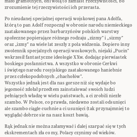
mało gramotnych, oni wolą to zamiast rzeczywistości, bo
zrozumienie tej rzeczywistości ich przerasta.
Po nieudanej specjalnej operacji wojskowej pana Adolfa,
którą to pan Adolf rozpoczął w obronie narodu niemieckiego
zaatakowanego przez barbarzyńców polskich warstwy
społeczne popierające różnego rodzaju „zizmy” i „sizmy”
oraz „izmy” na wiele lat zeszły z pola widzenia. Dopiero inny
zwolennik specjalnych operacji woskowych, niejaki „Pucin”
wskrzesił fantastyczne ideologie XXw. dodając pierwiastek
boskiego posłannictwa. A wszystko w obronie Cerkwi
i świętego narodu rosyjskiego zaatakowanego haniebnie
przez człekopodobnych „chachołów”.
Wszystko jednak jest dla nas gorsze niż się wydaje bo
jegomość zdołał przedtem zainstalować swoich ludzi
pełniących władzę w wielu państwach, a ci zrobili niezłe
szambo. W Polsce, co prawda, niedawno zostali odsunięci
ale szambo ciągle cuchnie a ci usunięci (tak przynajmniej to
wygląda) dobrze sie na nasz koszt bawią.
Rąk jednak nie można załamywać i dalej szarpać się w tych
ekskrementach zła co my, Polacy czynimy od wieków.