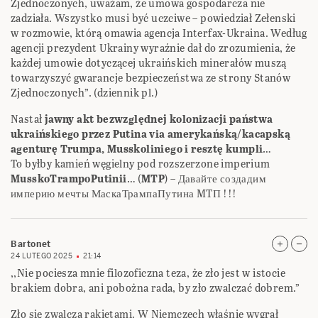
Zjednoczonych, uważam, że umowa gospodarcza nie
zadziała. Wszystko musi być uczciwe – powiedział Zełenski
w rozmowie, którą omawia agencja Interfax-Ukraina. Według
agencji prezydent Ukrainy wyraźnie dał do zrozumienia, że
każdej umowie dotyczącej ukraińskich minerałów muszą
towarzyszyć gwarancje bezpieczeństwa ze strony Stanów
Zjednoczonych”. (dziennik pl.)
Nastał
jawny akt bezwzględnej kolonizacji państwa
ukraińskiego przez Putina via amerykańską/kacapską
agenturę Trumpa, Musskoliniego i resztę kumpli
…
To byłby kamień węgielny pod rozszerzone imperium
MusskoTrampoPutinii
… (
MTP
) – Давайте создадим
империю мечты МаскаТрампаПутина MTП !!!
Bartonet
24 LUTEGO 2025
21:14
,,Nie pociesza mnie filozoficzna teza, że zło jest w istocie
brakiem dobra, ani pobożna rada, by zło zwalczać dobrem.”
Zło się zwalcza rakietami. W Niemczech właśnie wygrał