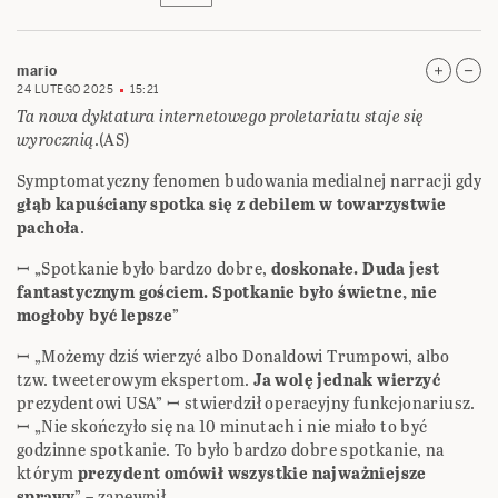
mario
24 LUTEGO 2025
15:21
Ta nowa dyktatura internetowego proletariatu staje się
wyrocznią
.(AS)
Symptomatyczny fenomen budowania medialnej narracji gdy
głąb kapuściany spotka się z debilem w towarzystwie
pachoła
.
ꟷ „Spotkanie było bardzo dobre,
doskonałe. Duda jest
fantastycznym gościem. Spotkanie było świetne, nie
mogłoby być lepsze
”
ꟷ „Możemy dziś wierzyć albo Donaldowi Trumpowi, albo
tzw. tweeterowym ekspertom.
Ja wolę jednak wierzyć
prezydentowi USA” ꟷ stwierdził operacyjny funkcjonariusz.
ꟷ „Nie skończyło się na 10 minutach i nie miało to być
godzinne spotkanie. To było bardzo dobre spotkanie, na
którym
prezydent omówił wszystkie najważniejsze
sprawy
” – zapewnił.