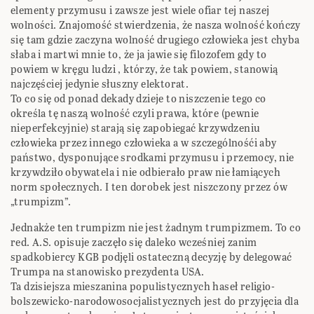
elementy przymusu i zawsze jest wiele ofiar tej naszej
wolności. Znajomość stwierdzenia, że nasza wolność kończy
się tam gdzie zaczyna wolność drugiego człowieka jest chyba
słaba i martwi mnie to, że ja jawie się filozofem gdy to
powiem w kręgu ludzi , którzy, że tak powiem, stanowią
najczęściej jedynie słuszny elektorat.
To co się od ponad dekady dzieje to niszczenie tego co
określa tę naszą wolność czyli prawa, które (pewnie
nieperfekcyjnie) starają się zapobiegać krzywdzeniu
człowieka przez innego człowieka a w szczególnośći aby
państwo, dysponujące srodkami przymusu i przemocy, nie
krzywdziło obywatela i nie odbierało praw nie łamiących
norm społecznych. I ten dorobek jest niszczony przez ów
„trumpizm”.
Jednakże ten trumpizm nie jest żadnym trumpizmem. To co
red. A.S. opisuje zaczęło się daleko wcześniej zanim
spadkobiercy KGB podjęli ostateczną decyzję by delegować
Trumpa na stanowisko prezydenta USA.
Ta dzisiejsza mieszanina populistycznych haseł religio-
bolszewicko-narodowosocjalistycznych jest do przyjęcia dla