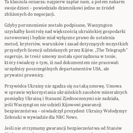
Ta klauzula oznacza: najpierw zapłać nam, a potem nakarm
swoje dzieci – powiedziało dziennikowi jedno ze źródeł
zbliżonych do negocjacji.
Gdyby porozumienie zostało podpisane, Waszyngton
uzyskałby kontrolę nad większością ukraińskiej gospodarki
surowcowej i będzie miał wyłączne prawo do ustalenia
metod, kryteriów, warunków i zasad dotyczących wszystkich
przyszłych licencji udzielanych przez Kijów. „The Telegraph”
sugeruje, że treść umowy została sporządzona w tonie,
który świadczy o tym, iż nad dokumentem nie pracowali
urzędnicy poszczególnych departamentów USA, ale
prywatni prawnicy.
Przywódca Ukrainy nie zgadza się na taką umowę. Umowa
w sprawie wykorzystania ukraińskich zasobów mineralnych
pomiędzy Ukrainą i Stanami Zjednoczonymi nie zadziała,
jeśli Waszyngton nie udzieli Kijowowi gwarancji
bezpieczeństwa – oświadczył prezydent Ukrainy Wołodymyr
Zełenski w wywiadzie dla NBC News.
Jeśli nie otrzymamy gwarancji bezpieczeństwa od Stanów