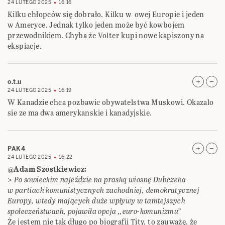
24 LUTEGO 2025
16:16
Kilku chłopców się dobrało. Kilku w owej Europie i jeden
w Ameryce. Jednak tylko jeden może być kowbojem
przewodnikiem. Chyba że Volter kupi nowe kapiszony na
ekspiacje.
o.t.u
24 LUTEGO 2025
16:19
W Kanadzie chca pozbawic obywatelstwa Muskowi. Okazalo
sie ze ma dwa amerykanskie i kanadyjskie.
PAK4
24 LUTEGO 2025
16:22
@Adam Szostkiewicz:
>
Po sowieckim najeździe na praską wiosnę Dubczeka
w partiach komunistycznych zachodniej, demokratycznej
Europy, wtedy mających duże wpływy w tamtejszych
społeczeństwach, pojawiła opcja ,,euro-komunizmu”
Że jestem nie tak długo po biografii Tity, to zauważę, że