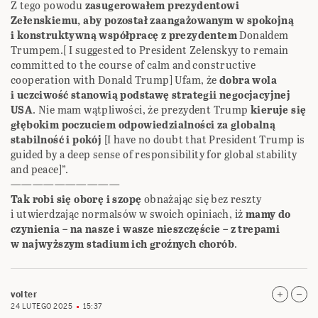
Z tego powodu
zasugerowałem prezydentowi
Zełenskiemu, aby pozostał zaangażowanym w spokojną
i konstruktywną współpracę z prezydentem
Donaldem
Trumpem.[ I suggested to President Zelenskyy to remain
committed to the course of calm and constructive
cooperation with Donald Trump] Ufam, że
dobra wola
i uczciwość stanowią podstawę strategii negocjacyjnej
USA
. Nie mam wątpliwości, że prezydent Trump
kieruje się
głębokim poczuciem odpowiedzialności za globalną
stabilność i pokój
[I have no doubt that President Trump is
guided by a deep sense of responsibility for global stability
and peace]”.
——————————
Tak robi się oborę i szopę
obnażając się bez reszty
i utwierdzając normalsów w swoich opiniach, iż
mamy do
czynienia – na nasze i wasze nieszczęście – z trepami
w najwyższym stadium ich groźnych chorób
.
volter
24 LUTEGO 2025
15:37