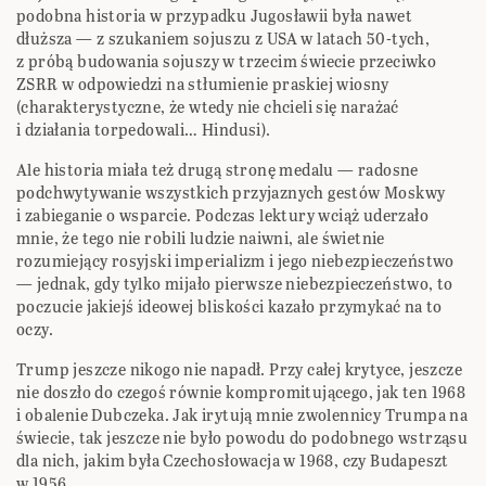
podobna historia w przypadku Jugosławii była nawet
dłuższa — z szukaniem sojuszu z USA w latach 50-tych,
z próbą budowania sojuszy w trzecim świecie przeciwko
ZSRR w odpowiedzi na stłumienie praskiej wiosny
(charakterystyczne, że wtedy nie chcieli się narażać
i działania torpedowali… Hindusi).
Ale historia miała też drugą stronę medalu — radosne
podchwytywanie wszystkich przyjaznych gestów Moskwy
i zabieganie o wsparcie. Podczas lektury wciąż uderzało
mnie, że tego nie robili ludzie naiwni, ale świetnie
rozumiejący rosyjski imperializm i jego niebezpieczeństwo
— jednak, gdy tylko mijało pierwsze niebezpieczeństwo, to
poczucie jakiejś ideowej bliskości kazało przymykać na to
oczy.
Trump jeszcze nikogo nie napadł. Przy całej krytyce, jeszcze
nie doszło do czegoś równie kompromitującego, jak ten 1968
i obalenie Dubczeka. Jak irytują mnie zwolennicy Trumpa na
świecie, tak jeszcze nie było powodu do podobnego wstrząsu
dla nich, jakim była Czechosłowacja w 1968, czy Budapeszt
w 1956.