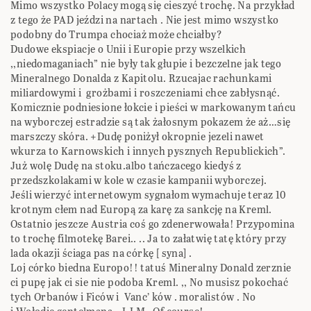
Mimo wszystko Polacy mogą się cieszyć trochę. Na przykład
z tego że PAD jeździ na nartach . Nie jest mimo wszystko
podobny do Trumpa chociaż może chciałby?
Dudowe ekspiacje o Unii i Europie przy wszelkich
,,niedomaganiach” nie były tak głupie i bezczelne jak tego
Mineralnego Donalda z Kapitolu. Rzucajac rachunkami
miliardowymi i grożbami i roszczeniami chce zabłysnąć.
Komicznie podniesione łokcie i pieści w markowanym tańcu
na wyborczej estradzie są tak żałosnym pokazem że aż…się
marszczy skóra. +Dudę poniżył okropnie jezeli nawet
wkurza to Karnowskich i innych pysznych Republickich”.
Już wolę Dudę na stoku.albo tańczacego kiedyś z
przedszkolakami w kole w czasie kampanii wyborczej.
Jeśli wierzyć internetowym sygnałom wymachuje teraz 10
krotnym cłem nad Europą za karę za sankcję na Kreml.
Ostatnio jeszcze Austria coś go zdenerwowała! Przypomina
to trochę filmotekę Barei.. .. Ja to załatwię tatę który przy
lada okazji ściaga pas na córkę [ syna] .
Loj córko biedna Europo!! tatuś Mineralny Donald zerznie
ci pupę jak ci sie nie podoba Kreml. ,, No musisz pokochać
tych Orbanów i Ficów i Vanc’ ków . moralistów . No