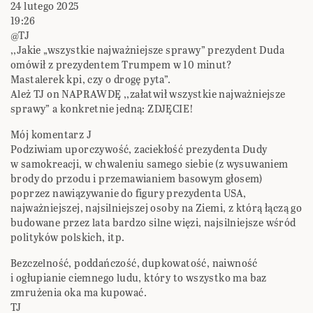
24 lutego 2025
19:26
@TJ
,,Jakie „wszystkie najważniejsze sprawy” prezydent Duda
omówił z prezydentem Trumpem w 10 minut?
Mastalerek kpi, czy o drogę pyta”.
Ależ TJ on NAPRAWDĘ ,,załatwił wszystkie najważniejsze
sprawy” a konkretnie jedną: ZDJĘCIE!
Mój komentarz J
Podziwiam uporczywość, zaciekłość prezydenta Dudy
w samokreacji, w chwaleniu samego siebie (z wysuwaniem
brody do przodu i przemawianiem basowym głosem)
poprzez nawiązywanie do figury prezydenta USA,
najważniejszej, najsilniejszej osoby na Ziemi, z którą łączą go
budowane przez lata bardzo silne więzi, najsilniejsze wśród
polityków polskich, itp.
Bezczelność, poddańczość, dupkowatość, naiwność
i ogłupianie ciemnego ludu, który to wszystko ma baz
zmrużenia oka ma kupować.
TJ