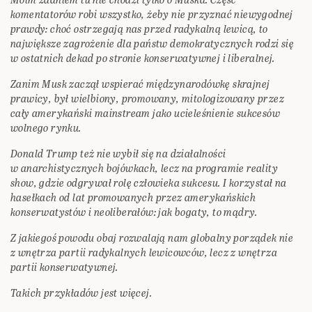
komentatorów robi wszystko, żeby nie przyznać niewygodnej
prawdy: choć ostrzegają nas przed radykalną lewicą, to
największe zagrożenie dla państw demokratycznych rodzi się
w ostatnich dekad po stronie konserwatywnej i liberalnej.
Zanim Musk zaczął wspierać międzynarodówkę skrajnej
prawicy, był wielbiony, promowany, mitologizowany przez
cały amerykański mainstream jako ucieleśnienie sukcesów
wolnego rynku.
Donald Trump też nie wybił się na działalności
w anarchistycznych bojówkach, lecz na programie reality
show, gdzie odgrywał rolę człowieka sukcesu. I korzystał na
hasełkach od lat promowanych przez amerykańskich
konserwatystów i neoliberałów: jak bogaty, to mądry.
Z jakiegoś powodu obaj rozwalają nam globalny porządek nie
z wnętrza partii radykalnych lewicowców, lecz z wnętrza
partii konserwatywnej.
Takich przykładów jest więcej.