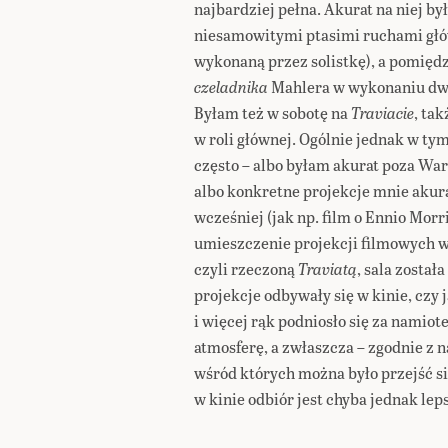
najbardziej pełna. Akurat na niej by
niesamowitymi ptasimi ruchami głó
wykonaną przez solistkę), a pomięd
czeladnika
Mahlera w wykonaniu dwóc
Byłam też w sobotę na
Traviacie
, ta
w roli głównej. Ogólnie jednak w ty
często – albo byłam akurat poza Wa
albo konkretne projekcje mnie akura
wcześniej (jak np. film o Ennio Mor
umieszczenie projekcji filmowych w
czyli rzeczoną
Traviatą
, sala został
projekcje odbywały się w kinie, czy
i więcej rąk podniosło się za namio
atmosferę, a zwłaszcza – zgodnie z 
wśród których można było przejść si
w kinie odbiór jest chyba jednak lep