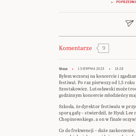
Nawigacja
← POPRZEDNI
wpisu
Komentarze
9
Vroo
1 SIERPNIA 2023
13:28
Byłem wczoraj na koncercie i zgadzam 
festiwal. Po raz pierwszy od 1,5 ro
Szostakowicz. Lutosławski może troc
godzinnym koncercie młodzieńcy mają 
Szkoda, że dyrektor festiwalu w prz
sporą gafę – stwierdził, że Hyuk Lee 
Chopinowskiego, a on w finale oczywiś
Co do frekwencji – duże zaskoczenie, 