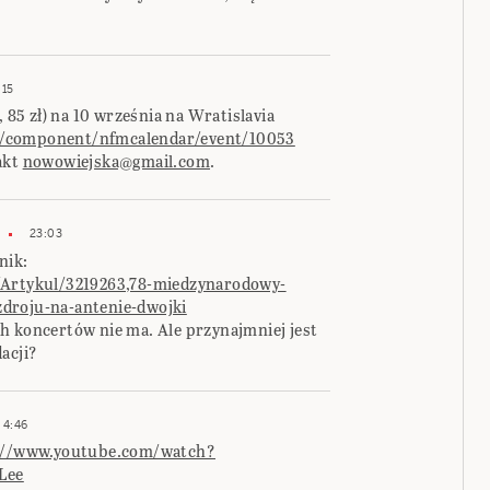
:15
, 85 zł) na 10 września na Wratislavia
l/component/nfmcalendar/event/10053
akt
nowowiejska@gmail.com
.
23:03
nik:
4/Artykul/3219263,78-miedzynarodowy-
droju-na-antenie-dwojki
h koncertów nie ma. Ale przynajmniej jest
acji?
4:46
://www.youtube.com/watch?
Lee