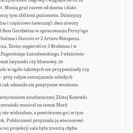
let. Muszą grać razem od dawna i dużo
 przy tym zbliżeni poziomem. Dzisiejszy
 (no i częściowo taneczny): dwa utwory
d Bess
Gershwina w opracowaniu Percy’ego
-Saënsa i
Danzón nr 2
Arturo Márqueza.
cza,
Taniec węgierski nr 5
Brahmsa i w
 Paganiniego
Lutosławskiego. I właściwie
limat latynoski czy bluesowy, że
ału
w ogóle takowych nie przypominały czy
 – przy całym entuzjazmie młodych
i tak odnosiło się pozytywne wrażenie.
z wręczeniem zeszłorocznej Złotej Konewki
 koreański musical na temat Marii
y nie widziałam, a powtórzono go i w tym
rok. Publiczność przyznała ją wieczorowi
 tej projekcji sala była zresztą chyba