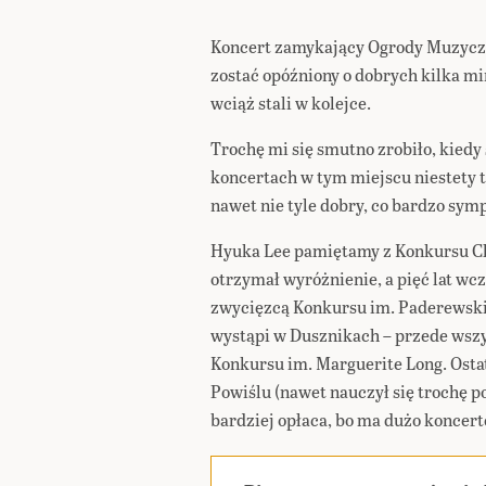
Koncert zamykający Ogrody Muzyczn
zostać opóźniony o dobrych kilka min
wciąż stali w kolejce.
Trochę mi się smutno zrobiło, kiedy
koncertach w tym miejscu niestety t
nawet nie tyle dobry, co bardzo sym
Hyuka Lee pamiętamy z Konkursu Ch
otrzymał wyróżnienie, a pięć lat wc
zwycięzcą Konkursu im. Paderewskie
wystąpi w Dusznikach – przede wszy
Konkursu im. Marguerite Long. Ost
Powiślu (nawet nauczył się trochę po
bardziej opłaca, bo ma dużo koncert