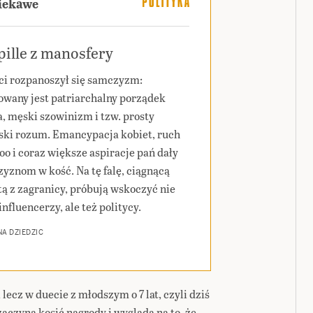
ciekawe
ille z manosfery
ci rozpanoszył się samczyzm:
wany jest patriarchalny porządek
a, męski szowinizm i tzw. prosty
ski rozum. Emancypacja kobiet, ruch
o i coraz większe aspiracje pań dały
yznom w kość. Na tę falę, ciągnącą
tą z zagranicy, próbują wskoczyć nie
influencerzy, ale też politycy.
A DZIEDZIC
ecz w duecie z młodszym o 7 lat, czyli dziś
zaczyna kosić nagrody i wygląda na to, że