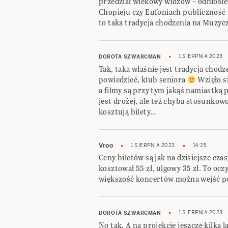
przedział wiekowy widzów – odniosłe
Chopieju czy Eufoniach publiczność
to taka tradycja chodzenia na Muzyc
1 SIERPNIA 2023
DOROTA SZWARCMAN
Tak, taka właśnie jest tradycja cho
powiedzieć, klub seniora
Wzięło si
a filmy są przy tym jakąś namiastką 
jest drożej, ale też chyba stosunkowo
kosztują bilety…
Vroo
1 SIERPNIA 2023
14:25
Ceny biletów są jak na dzisiejsze cz
kosztował 55 zł, ulgowy 35 zł. To ocz
większość koncertów można wejść po 2 
1 SIERPNIA 2023
DOROTA SZWARCMAN
No tak. A na projekcje jeszcze kilka 