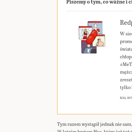
Piszemy o tym, co ważne i 
Redp
W sie
promo
świat
chłop
#MeTo
mężcz
zresz
tylko 
MALWIN
Tym razem wystąpił jednak nie sam, l
16-letnim bratem Hyo, który już też 