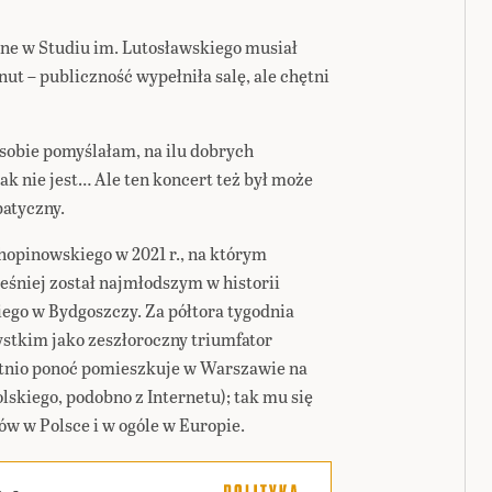
e w Studiu im. Lutosławskiego musiał
ut – publiczność wypełniła salę, ale chętni
 sobie pomyślałam, na ilu dobrych
ak nie jest… Ale ten koncert też był może
patyczny.
opinowskiego w 2021 r., na którym
ześniej został najmłodszym w historii
go w Bydgoszczy. Za półtora tygodnia
stkim jako zeszłoroczny triumfator
atnio ponoć pomieszkuje w Warszawie na
lskiego, podobno z Internetu); tak mu się
ów w Polsce i w ogóle w Europie.