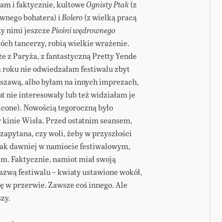
łam i faktycznie, kultowe
Ognisty Ptak
(z
wnego bohatera) i
Bolero
(z wielką pracą
zy nimi jeszcze
Pieśni wędrownego
h tancerzy, robią wielkie wrażenie.
kże z Paryża, z fantastyczną Pretty Yende
m roku nie odwiedzałam festiwalu zbyt
rszawą, albo byłam na innych imprezach,
t nie interesowały lub też widziałam je
ricone). Nowością tegoroczną było
 kinie Wisła. Przed ostatnim seansem,
a zapytana, czy woli, żeby w przyszłości
 jak dawniej w namiocie festiwalowym,
tem. Faktycznie, namiot miał swoją
nazwą festiwalu – kwiaty ustawione wokół,
ę w przerwie. Zawsze coś innego. Ale
szy.