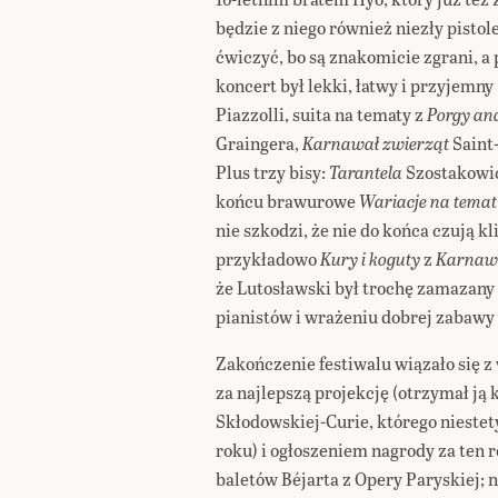
będzie z niego również niezły pisto
ćwiczyć, bo są znakomicie zgrani, a
koncert był lekki, łatwy i przyjemny
Piazzolli, suita na tematy z
Porgy an
Graingera,
Karnawał zwierząt
Saint
Plus trzy bisy:
Tarantela
Szostakowi
końcu brawurowe
Wariacje na temat
nie szkodzi, że nie do końca czują k
przykładowo
Kury i koguty
z
Karnaw
że Lutosławski był trochę zamazany
pianistów i wrażeniu dobrej zabawy 
Zakończenie festiwalu wiązało się 
za najlepszą projekcję (otrzymał ją
Skłodowskiej-Curie, którego niestet
roku) i ogłoszeniem nagrody za ten 
baletów Béjarta z Opery Paryskiej; na