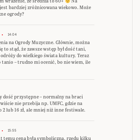
m wrażenie, że średnia to 60+
Na
 jest bardziej zróżnicowana wiekowo. Może
zne ogrody?
14:04
dzenia na Ogrody Muzyczne. Głównie, można
ę to stąd, że zawsze wstęp był dość tani,
podróży do wielkiego świata kultury. Teraz
 tanio – trudno mi ocenić, bo nie wiem, ile
asy dość przystępne – normalny na braci
ywiście nie przebija np. UMFC, gdzie na
lub 16 zł, ale mniej niż inne festiwale.
15:55
lat temu cena była symboliczna, rzędu kilku