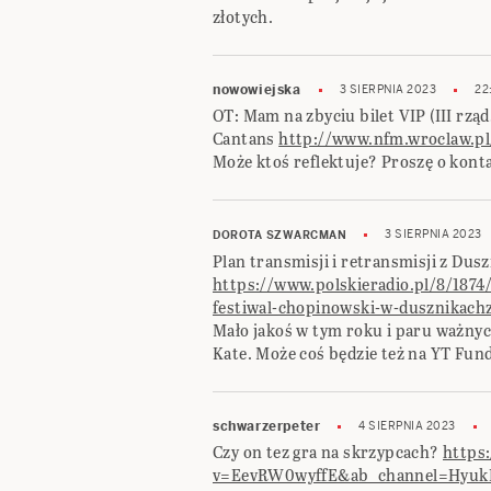
złotych.
nowowiejska
3 SIERPNIA 2023
22
OT: Mam na zbyciu bilet VIP (III rząd
Cantans
http://www.nfm.wroclaw.p
Może ktoś reflektuje? Proszę o kont
3 SIERPNIA 2023
DOROTA SZWARCMAN
Plan transmisji i retransmisji z Dusz
https://www.polskieradio.pl/8/187
festiwal-chopinowski-w-dusznikachz
Mało jakoś w tym roku i paru ważnyc
Kate. Może coś będzie też na YT Fund
schwarzerpeter
4 SIERPNIA 2023
Czy on tez gra na skrzypcach?
https
v=EevRW0wyffE&ab_channel=Hyuk