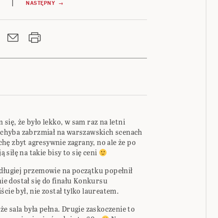
|
NASTĘPNY →
się, że było lekko, w sam raz na letni
ku chyba zabrzmiał na warszawskich scenach
hę zbyt agresywnie zagrany, no ale że po
siłę na takie bisy to się ceni
ydługiej przemowie na początku popełnił
nie dostał się do finału Konkursu
cie był, nie został tylko laureatem.
że sala była pełna. Drugie zaskoczenie to