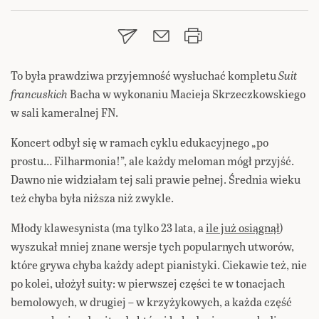
To była prawdziwa przyjemność wysłuchać kompletu
Suit
francuskich
Bacha w wykonaniu Macieja Skrzeczkowskiego
w sali kameralnej FN.
Koncert odbył się w ramach cyklu edukacyjnego „po
prostu… Filharmonia!”, ale każdy meloman mógł przyjść.
Dawno nie widziałam tej sali prawie pełnej. Średnia wieku
też chyba była niższa niż zwykle.
Młody klawesynista (ma tylko 23 lata, a
ile już osiągnął
)
wyszukał mniej znane wersje tych popularnych utworów,
które grywa chyba każdy adept pianistyki. Ciekawie też, nie
po kolei, ułożył suity: w pierwszej części te w tonacjach
bemolowych, w drugiej – w krzyżykowych, a każda część