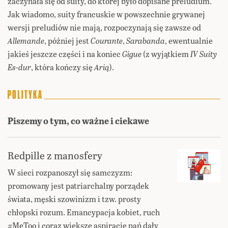
zaczynała się od suity, do której było dopisane preludium.
Jak wiadomo, suity francuskie w powszechnie grywanej
wersji preludiów nie mają, rozpoczynają się zawsze od
Allemande
, później jest
Courante
,
Sarabanda
, ewentualnie
jakieś jeszcze części i na koniec
Gigue
(z wyjątkiem
IV Suity
Es-dur
, która kończy się
Arią
).
Piszemy o tym, co ważne i ciekawe
Redpille z manosfery
W sieci rozpanoszył się samczyzm:
promowany jest patriarchalny porządek
świata, męski szowinizm i tzw. prosty
chłopski rozum. Emancypacja kobiet, ruch
#MeToo i coraz większe aspiracje pań dały