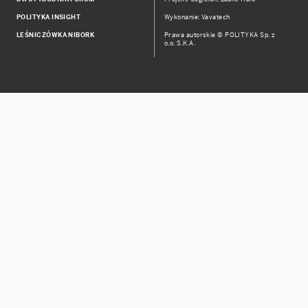
POLITYKA INSIGHT
Wykonanie: Vavatech
LEŚNICZÓWKA NIBORK
Prawa autorskie © POLITYKA Sp. z
o.o. S.K.A.