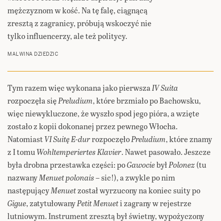
mężczyznom w kość. Na tę falę, ciągnącą
zresztą z zagranicy, próbują wskoczyć nie
tylko influencerzy, ale też politycy.
MALWINA DZIEDZIC
Tym razem więc wykonana jako pierwsza
IV Suita
rozpoczęła się
Preludium
, które brzmiało po Bachowsku,
więc niewykluczone, że wyszło spod jego pióra, a wzięte
zostało z kopii dokonanej przez pewnego Włocha.
Natomiast
VI Suitę E-dur
rozpoczęło
Preludium
, które znamy
z I tomu
Wohltemperiertes Klavier
. Nawet pasowało. Jeszcze
była drobna przestawka części: po
Gawocie
był
Polonez
(tu
nazwany
Menuet polonais
– sic!), a zwykle po nim
następujący
Menuet
został wyrzucony na koniec suity po
Gigue
, zatytułowany
Petit Menuet
i zagrany w rejestrze
lutniowym. Instrument zresztą był świetny, wypożyczony