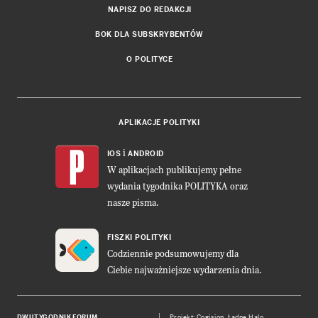
NAPISZ DO REDAKCJI
BOK DLA SUBSKRYBENTÓW
O POLITYCE
APLIKACJE POLITYKI
i
IOS
ANDROID
W aplikacjach publikujemy pełne
wydania tygodnika POLITYKA oraz
nasze pisma.
FISZKI POLITYKI
Codziennie podsumowujemy dla
Ciebie najważniejsze wydarzenia dnia.
DWUTYGODNIK FORUM
Projekt:
Cogision
,
Ładne Halo