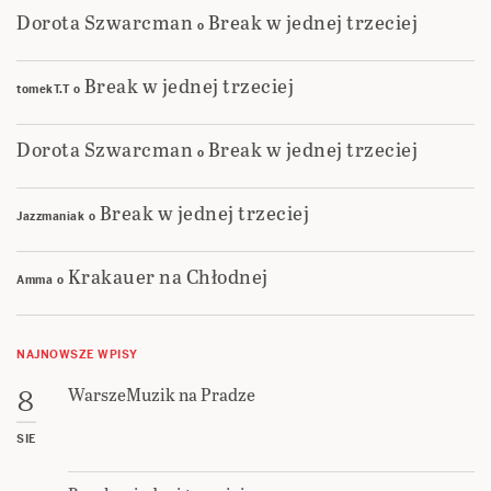
Dorota Szwarcman
Break w jednej trzeciej
o
Break w jednej trzeciej
tomekT.T
o
Dorota Szwarcman
Break w jednej trzeciej
o
Break w jednej trzeciej
Jazzmaniak
o
Krakauer na Chłodnej
Amma
o
NAJNOWSZE WPISY
WarszeMuzik na Pradze
8
SIE