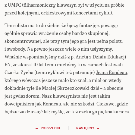
z UMFC (filharmoniczny klawesyn był w użyciu na próbie
przed kolejnymi, orkiestrowymi koncertami cyklu).
Ten solista ma to do siebie, że łączy fantazję z powagą:
ogólnie sprawia wrażenie osoby bardzo skupionej,
skoncentrowanej, ale przy tym jego gra jest pełna polotu
i swobody. Na pewno jeszcze wiele o nim usłyszymy.
Właśnie wspominałyśmy dziś z p. Anetą z Działu Edukacji
FN, że akurat 10 lat temu mieliśmy tu w ramach festiwali
Czarka Zycha (temu cyklowi też patronuje)
Jeana Rondeau
,
którego wówczas jeszcze mało kto znał, a miał on wtedy
dokładnie tyle ile Maciej Skrzeczkowski dziś – a obecnie
jest gwiazdorem. Nasz klawesynista nie jest takim
dowcipnisiem jak Rondeau, ale nie szkodzi. Ciekawe, gdzie
będzie za dziesięć lat; myślę, że też czeka go piękna kariera.
Nawigacja
|
← POPRZEDNI
NASTĘPNY →