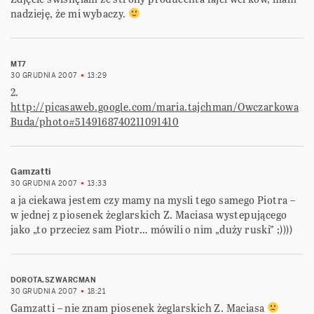
nadzieję, że mi wybaczy.
MT7
30 GRUDNIA 2007
13:29
2.
http://picasaweb.google.com/maria.tajchman/Owczarkowa
Buda/photo#5149168740211091410
Gamzatti
30 GRUDNIA 2007
13:33
a ja ciekawa jestem czy mamy na mysli tego samego Piotra –
w jednej z piosenek żeglarskich Z. Maciasa wystepującego
jako „to przeciez sam Piotr… mówili o nim „duży ruski” ;))))
DOROTA.SZWARCMAN
30 GRUDNIA 2007
18:21
Gamzatti – nie znam piosenek żeglarskich Z. Maciasa