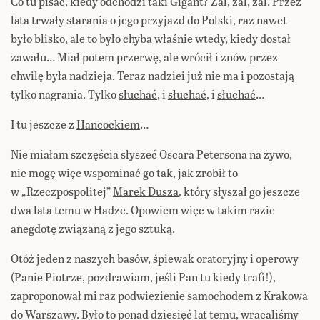
Co tu pisać, kiedy odchodzi taki Gigant? Żal, żal, żal. Przez
lata trwały starania o jego przyjazd do Polski, raz nawet
było blisko, ale to było chyba właśnie wtedy, kiedy dostał
zawału… Miał potem przerwę, ale wrócił i znów przez
chwilę była nadzieja. Teraz nadziei już nie ma i pozostają
tylko nagrania. Tylko
słuchać
, i
słuchać
, i
słuchać
…
I tu jeszcze z
Hancockiem
…
Nie miałam szczęścia słyszeć Oscara Petersona na żywo,
nie mogę więc wspominać go tak, jak zrobił to
w „Rzeczpospolitej”
Marek Dusza
, który słyszał go jeszcze
dwa lata temu w Hadze. Opowiem więc w takim razie
anegdotę związaną z jego sztuką.
Otóż jeden z naszych basów, śpiewak oratoryjny i operowy
(Panie Piotrze, pozdrawiam, jeśli Pan tu kiedy trafi!),
zaproponował mi raz podwiezienie samochodem z Krakowa
do Warszawy. Było to ponad dziesięć lat temu, wracaliśmy