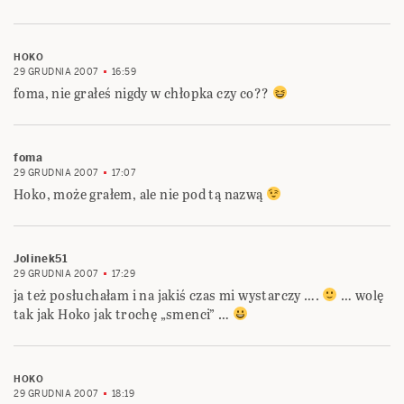
HOKO
29 GRUDNIA 2007
16:59
foma, nie grałeś nigdy w chłopka czy co??
foma
29 GRUDNIA 2007
17:07
Hoko, może grałem, ale nie pod tą nazwą
Jolinek51
29 GRUDNIA 2007
17:29
ja też posłuchałam i na jakiś czas mi wystarczy ….
… wolę
tak jak Hoko jak trochę „smenci” …
HOKO
29 GRUDNIA 2007
18:19