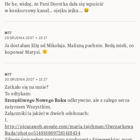
He he, widzę, że Pani Dorotka dała się wpuścić
w konkursowy kanał… ojejku jejku…
MT7
29 GRUDNIA 2007
23:17
Ja dostałam Ellę od Mikołaja. Malizną pachnie. Bedą mieli, co
kupować Marysi.
MT7
30 GRUDNIA 2007
13:27
Zatkało się na mnie?
To odtykam:
Szczęśliwego Nowego Roku
odkrywczo, ale z całego serca
zażyczam Wszystkim.
Załączniki (a jakże) w dwóch odsłonach:
1.
http://picasaweb.google.com/maria.tajchman/Owczarkowa
Buda/photo#5149168697261418434
Zdjęcie świsnęłam ze strony producenta fajerwerków, mam