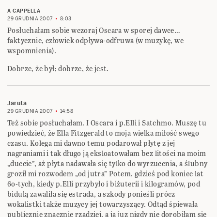
A CAPPELLA
29 GRUDNIA 2007
8:03
Posłuchałam sobie wczoraj Oscara w sporej dawce…
faktycznie, człowiek odpływa-odfruwa (w muzykę, we
wspomnienia).
Dobrze, że był; dobrze, że jest.
Jaruta
29 GRUDNIA 2007
14:58
Też sobie posłuchałam. I Oscara i p.Elli i Satchmo. Muszę tu
powiedzieć, że Ella Fitzgerald to moja wielka miłość swego
czasu. Kolega mi dawno temu podarował płytę z jej
nagraniami i tak długo ją eksloatowałam bez litości na moim
„duecie”, aż płyta nadawała się tylko do wyrzucenia, a ślubny
groził mi rozwodem „od jutra” Potem, gdzieś pod koniec lat
6o-tych, kiedy p.Elli przybyło i biżuterii i kilogramów, pod
bidulą zawaliła się estrada, a szkody ponieśli prócz
wokalistki także muzycy jej towarzyszący. Odtąd śpiewała
publicznie znacznie rzadziej, a ja juz nigdy nie dorobiłam się