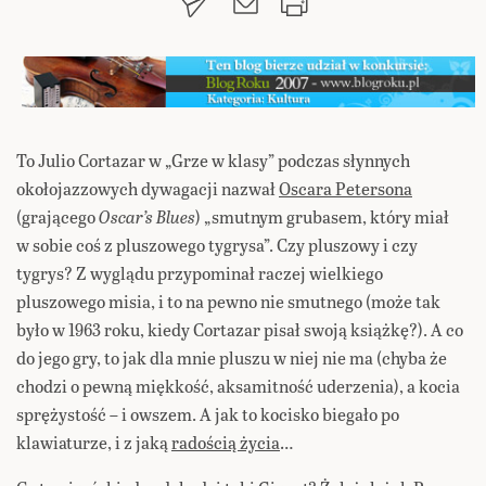
To Julio Cortazar w „Grze w klasy” podczas słynnych
okołojazzowych dywagacji nazwał
Oscara Petersona
(grającego
Oscar’s Blues
) „smutnym grubasem, który miał
w sobie coś z pluszowego tygrysa”. Czy pluszowy i czy
tygrys? Z wyglądu przypominał raczej wielkiego
pluszowego misia, i to na pewno nie smutnego (może tak
było w 1963 roku, kiedy Cortazar pisał swoją książkę?). A co
do jego gry, to jak dla mnie pluszu w niej nie ma (chyba że
chodzi o pewną miękkość, aksamitność uderzenia), a kocia
sprężystość – i owszem. A jak to kocisko biegało po
klawiaturze, i z jaką
radością życia
…