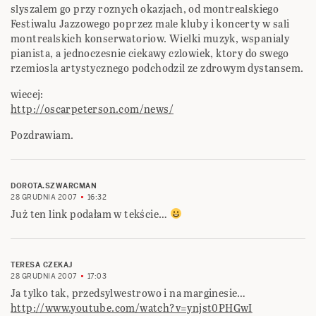
slyszalem go przy roznych okazjach, od montrealskiego
Festiwalu Jazzowego poprzez male kluby i koncerty w sali
montrealskich konserwatoriow. Wielki muzyk, wspanialy
pianista, a jednoczesnie ciekawy czlowiek, ktory do swego
rzemiosla artystycznego podchodzil ze zdrowym dystansem.
wiecej:
http://oscarpeterson.com/news/
Pozdrawiam.
DOROTA.SZWARCMAN
28 GRUDNIA 2007
16:32
Już ten link podałam w tekście…
TERESA CZEKAJ
28 GRUDNIA 2007
17:03
Ja tylko tak, przedsylwestrowo i na marginesie…
http://www.youtube.com/watch?v=ynjst0PHGwI