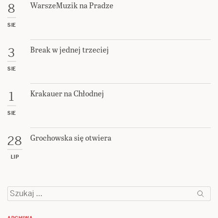
WarszeMuzik na Pradze
8
SIE
Break w jednej trzeciej
3
SIE
Krakauer na Chłodnej
1
SIE
Grochowska się otwiera
28
LIP
Szukaj: