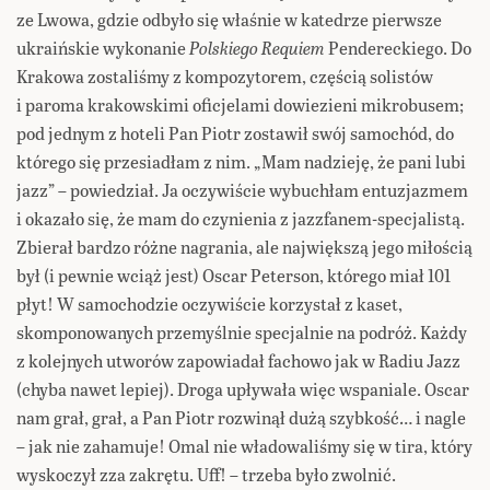
ze Lwowa, gdzie odbyło się właśnie w katedrze pierwsze
ukraińskie wykonanie
Polskiego Requiem
Pendereckiego. Do
Krakowa zostaliśmy z kompozytorem, częścią solistów
i paroma krakowskimi oficjelami dowiezieni mikrobusem;
pod jednym z hoteli Pan Piotr zostawił swój samochód, do
którego się przesiadłam z nim. „Mam nadzieję, że pani lubi
jazz” – powiedział. Ja oczywiście wybuchłam entuzjazmem
i okazało się, że mam do czynienia z jazzfanem-specjalistą.
Zbierał bardzo różne nagrania, ale największą jego miłością
był (i pewnie wciąż jest) Oscar Peterson, którego miał 101
płyt! W samochodzie oczywiście korzystał z kaset,
skomponowanych przemyślnie specjalnie na podróż. Każdy
z kolejnych utworów zapowiadał fachowo jak w Radiu Jazz
(chyba nawet lepiej). Droga upływała więc wspaniale. Oscar
nam grał, grał, a Pan Piotr rozwinął dużą szybkość… i nagle
– jak nie zahamuje! Omal nie władowaliśmy się w tira, który
wyskoczył zza zakrętu. Uff! – trzeba było zwolnić.