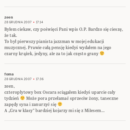
zeen
28 GRUDNIA 2007
17:14
Byłem ciekaw, czy poświęci Pani wpis O.P. Bardzo się cieszę,
że tak.
To był pierwszy pianista jazzman w mojej edukacji
muzycznej. Prawie całą pensję kiedyś wydałem na jego
czarny krążek, jedyny, ale za to jak często grany
foma
28 GRUDNIA 2007
17:36
zeen,
czteropłytowy box Oscara sciągałem kiedyś uparcie cały
tydzień
Może pora przełamać sprzeciw żony, taneczne
zapędy syna i zanurzyć się
A „Gra w klasy” bardziej kojarzy mi się z Milesem…