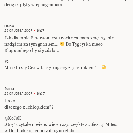
drugiej płyty z jej nagraniami.
HOKO
29 GRUDNIA 2007
16:17
Jak dla mnie Peterson jest trochę za mało smętny, nie
nadążam za tym graniem…
Do Tygryska nieco
Kłapouchego by się zdało…
PS
Mnie to się Gra w klasy kojarzy z „chłopkiem”…
foma
29 GRUDNIA 2007
16:37
Hoko,
dlaczego z „chłopkiem”?
@KoJaK
„Grę” czytałem wiele, wiele razy, zwykle z „Siestą” Milesa
w tle. I tak się jedno z drugim zlało…