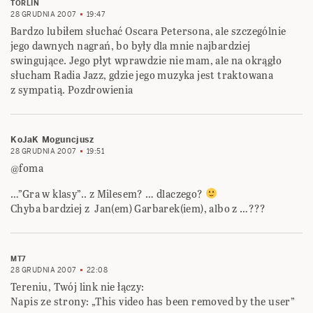
TORLIN
28 GRUDNIA 2007
19:47
Bardzo lubiłem słuchać Oscara Petersona, ale szczególnie
jego dawnych nagrań, bo były dla mnie najbardziej
swingujące. Jego płyt wprawdzie nie mam, ale na okrągło
słucham Radia Jazz, gdzie jego muzyka jest traktowana
z sympatią. Pozdrowienia
KoJaK Moguncjusz
28 GRUDNIA 2007
19:51
@foma
…”Gra w klasy”.. z Milesem? … dlaczego?
Chyba bardziej z Jan(em) Garbarek(iem), albo z …???
MT7
28 GRUDNIA 2007
22:08
Tereniu, Twój link nie łączy:
Napis ze strony: „This video has been removed by the user”