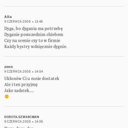
Alla
9 CZERWCA 2008
13:48
Dyga, bo dygania ma potrzebę
Dyganie powszednim chlebem
Czy na scenie czy to w firmie
Każdy bystry wdzięcznie dygnie.
zeen
9 CZERWCA 2008
14:04
Ukłonów Ci u mnie dostatek
Ale i ten przyjmę
Jako zadatek….
DOROTA.SZWARCMAN
9 CZERWCA 2008
14:06