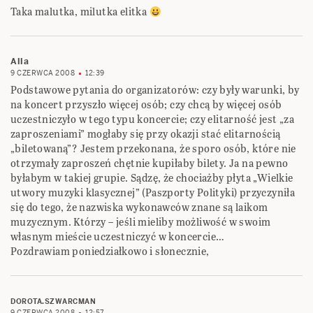
Taka malutka, milutka elitka
Alla
9 CZERWCA 2008
12:39
Podstawowe pytania do organizatorów: czy były warunki, by
na koncert przyszło więcej osób; czy chcą by więcej osób
uczestniczyło w tego typu koncercie; czy elitarność jest „za
zaproszeniami” mogłaby się przy okazji stać elitarnością
„biletowaną”? Jestem przekonana, że sporo osób, które nie
otrzymały zaproszeń chętnie kupiłaby bilety. Ja na pewno
byłabym w takiej grupie. Sądzę, że chociażby płyta „Wielkie
utwory muzyki klasycznej” (Paszporty Polityki) przyczyniła
się do tego, że nazwiska wykonawców znane są laikom
muzycznym. Którzy – jeśli mieliby możliwość w swoim
własnym mieście uczestniczyć w koncercie…
Pozdrawiam poniedziałkowo i słonecznie,
DOROTA.SZWARCMAN
9 CZERWCA 2008
12:57