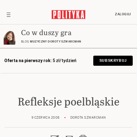
ZALOGUJ
Co w duszy gra
BLOG
MUZYCZNY DOROTY SZWARCMAN
Oferta na pierwszy rok:
5 zł/tydzień
SUBSKRYBUJ
Refleksje poelbląskie
9 CZERWCA 2008
DOROTA SZWARCMAN