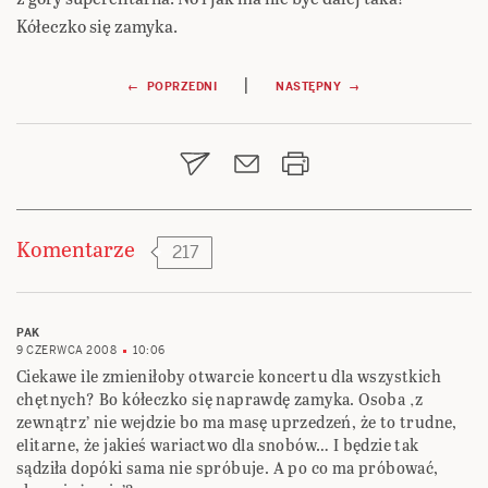
Kółeczko się zamyka.
Nawigacja
|
← POPRZEDNI
NASTĘPNY →
wpisu
Komentarze
217
PAK
9 CZERWCA 2008
10:06
Ciekawe ile zmieniłoby otwarcie koncertu dla wszystkich
chętnych? Bo kółeczko się naprawdę zamyka. Osoba ‚z
zewnątrz’ nie wejdzie bo ma masę uprzedzeń, że to trudne,
elitarne, że jakieś wariactwo dla snobów… I będzie tak
sądziła dopóki sama nie spróbuje. A po co ma próbować,