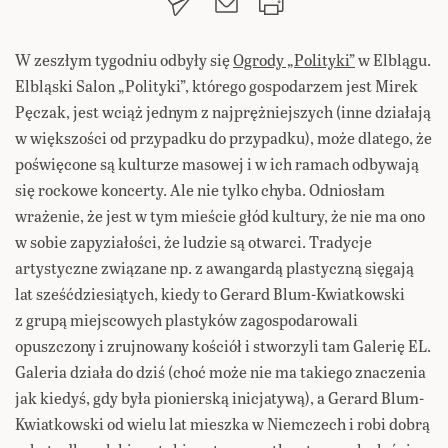
W zeszłym tygodniu odbyły się
Ogrody „Polityki”
w Elblągu.
Elbląski Salon „Polityki”, którego gospodarzem jest Mirek
Pęczak, jest wciąż jednym z najprężniejszych (inne działają
w większości od przypadku do przypadku), może dlatego, że
poświęcone są kulturze masowej i w ich ramach odbywają
się rockowe koncerty. Ale nie tylko chyba. Odniosłam
wrażenie, że jest w tym mieście głód kultury, że nie ma ono
w sobie zapyziałości, że ludzie są otwarci. Tradycje
artystyczne związane np. z awangardą plastyczną sięgają
lat sześćdziesiątych, kiedy to Gerard Blum-Kwiatkowski
z grupą miejscowych plastyków zagospodarowali
opuszczony i zrujnowany kościół i stworzyli tam Galerię EL.
Galeria działa do dziś (choć może nie ma takiego znaczenia
jak kiedyś, gdy była pionierską inicjatywą), a Gerard Blum-
Kwiatkowski od wielu lat mieszka w Niemczech i robi dobrą