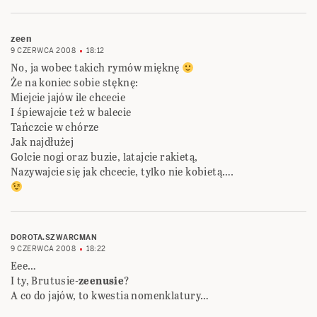
zeen
9 CZERWCA 2008
18:12
No, ja wobec takich rymów mięknę
Że na koniec sobie stęknę:
Miejcie jajów ile chcecie
I śpiewajcie też w balecie
Tańczcie w chórze
Jak najdłużej
Golcie nogi oraz buzie, latajcie rakietą,
Nazywajcie się jak chcecie, tylko nie kobietą….
DOROTA.SZWARCMAN
9 CZERWCA 2008
18:22
Eee…
I ty, Brutusie-
zeenusie
?
A co do jajów, to kwestia nomenklatury…