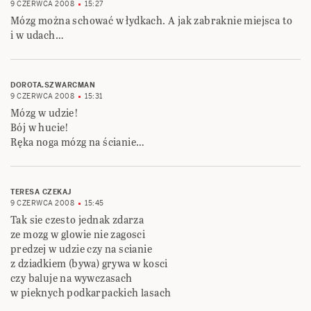
9 CZERWCA 2008
15:27
Mózg można schować w łydkach. A jak zabraknie miejsca to
i w udach…
DOROTA.SZWARCMAN
9 CZERWCA 2008
15:31
Mózg w udzie!
Bój w hucie!
Ręka noga mózg na ścianie…
TERESA CZEKAJ
9 CZERWCA 2008
15:45
Tak sie czesto jednak zdarza
ze mozg w glowie nie zagosci
predzej w udzie czy na scianie
z dziadkiem (bywa) grywa w kosci
czy baluje na wywczasach
w pieknych podkarpackich lasach