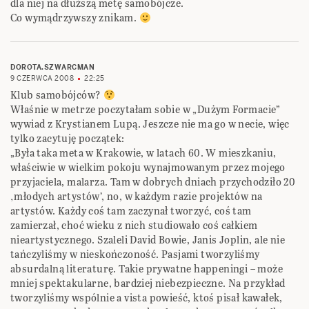
dla niej na dłuższą metę samobójcze.
Co wymądrzywszy znikam.
DOROTA.SZWARCMAN
9 CZERWCA 2008
22:25
Klub samobójców?
Właśnie w metrze poczytałam sobie w „Dużym Formacie”
wywiad z Krystianem Lupą. Jeszcze nie ma go w necie, więc
tylko zacytuję początek:
„Była taka meta w Krakowie, w latach 60. W mieszkaniu,
właściwie w wielkim pokoju wynajmowanym przez mojego
przyjaciela, malarza. Tam w dobrych dniach przychodziło 20
‚młodych artystów’, no, w każdym razie projektów na
artystów. Każdy coś tam zaczynał tworzyć, coś tam
zamierzał, choć wieku z nich studiowało coś całkiem
nieartystycznego. Szaleli David Bowie, Janis Joplin, ale nie
tańczyliśmy w nieskończoność. Pasjami tworzyliśmy
absurdalną literaturę. Takie prywatne happeningi – może
mniej spektakularne, bardziej niebezpieczne. Na przykład
tworzyliśmy wspólnie a vista powieść, ktoś pisał kawałek,