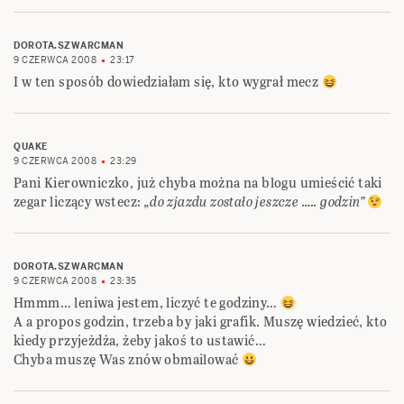
DOROTA.SZWARCMAN
9 CZERWCA 2008
23:17
I w ten sposób dowiedziałam się, kto wygrał mecz
QUAKE
9 CZERWCA 2008
23:29
Pani Kierowniczko, już chyba można na blogu umieścić taki
zegar liczący wstecz:
„do zjazdu zostało jeszcze ….. godzin”
DOROTA.SZWARCMAN
9 CZERWCA 2008
23:35
Hmmm… leniwa jestem, liczyć te godziny…
A a propos godzin, trzeba by jaki grafik. Muszę wiedzieć, kto
kiedy przyjeżdża, żeby jakoś to ustawić…
Chyba muszę Was znów obmailować