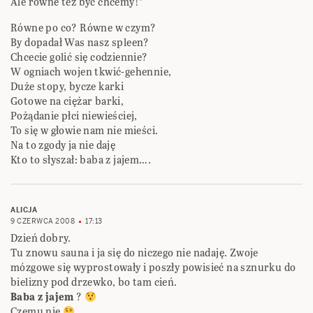
Ale równe też być chcemy!”
Równe po co? Równe w czym?
By dopadał Was nasz spleen?
Chcecie golić się codziennie?
W ogniach wojen tkwić-gehennie,
Duże stopy, bycze karki
Gotowe na ciężar barki,
Pożądanie płci niewieściej,
To się w głowie nam nie mieści.
Na to zgody ja nie daję
Kto to słyszał: baba z jajem….
ALICJA
9 CZERWCA 2008
17:13
Dzień dobry.
Tu znowu sauna i ja się do niczego nie nadaję. Zwoje
mózgowe się wyprostowały i poszły powisieć na sznurku do
bielizny pod drzewko, bo tam cień.
Baba z jajem
?
Czemu nie