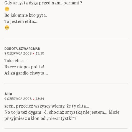
Gdy artysta dyga przed nami-perłami ?
Bo jak mnie kto pyta,
To jestem elita…
DOROTA.SZWARCMAN
9 CZERWCA 2008
13:30
Taka elita –
Rzecz niepospolita!
Aż za gardło chwyta…
Alla
9 CZERWCA 2008
13:34
zeen, przecież wszyscy wiemy, że ty elita…
No to ja też dygam :-), chociaż artystką nie jestem… Może
przyjmiesz ukłon od „nie-artystki”?