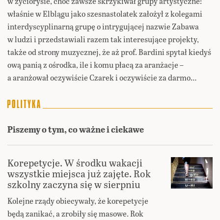
w życiorysie, choć zawsze skrzykiwał grupy artystyczne:
właśnie w Elblągu jako szesnastolatek założył z kolegami
interdyscyplinarną grupę o intrygującej nazwie Zabawa
w ludzi i przedstawiali razem tak interesujące projekty,
także od strony muzycznej, że aż prof. Bardini spytał kiedyś
ową panią z ośrodka, ile i komu płacą za aranżacje –
a aranżował oczywiście Czarek i oczywiście za darmo…
Piszemy o tym, co ważne i ciekawe
Korepetycje. W środku wakacji
wszystkie miejsca już zajęte. Rok
szkolny zaczyna się w sierpniu
Kolejne rządy obiecywały, że korepetycje
będą zanikać, a zrobiły się masowe. Rok