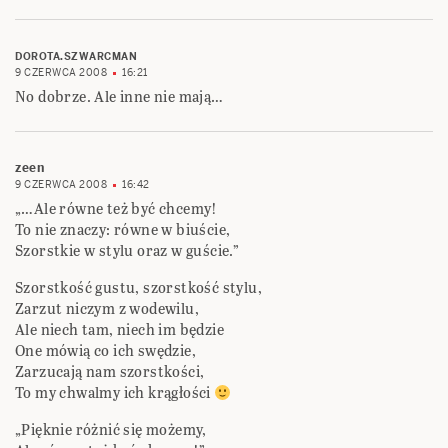
DOROTA.SZWARCMAN
9 CZERWCA 2008
16:21
No dobrze. Ale inne nie mają…
zeen
9 CZERWCA 2008
16:42
„…Ale równe też być chcemy!
To nie znaczy: równe w biuście,
Szorstkie w stylu oraz w guście.”
Szorstkość gustu, szorstkość stylu,
Zarzut niczym z wodewilu,
Ale niech tam, niech im będzie
One mówią co ich swędzie,
Zarzucają nam szorstkości,
To my chwalmy ich krągłości
„Pięknie różnić się możemy,