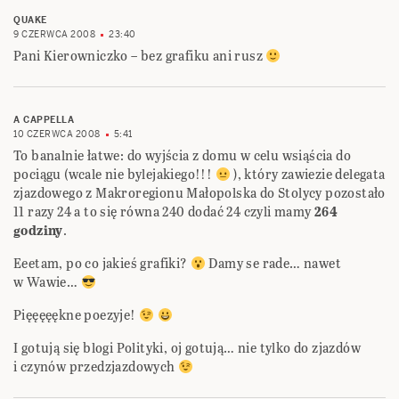
QUAKE
9 CZERWCA 2008
23:40
Pani Kierowniczko – bez grafiku ani rusz
A CAPPELLA
10 CZERWCA 2008
5:41
To banalnie łatwe: do wyjścia z domu w celu wsiąścia do
pociągu (wcale nie bylejakiego!!!
), który zawiezie delegata
zjazdowego z Makroregionu Małopolska do Stolycy pozostało
11 razy 24 a to się równa 240 dodać 24 czyli mamy
264
godziny
.
Eeetam, po co jakieś grafiki?
Damy se rade… nawet
w Wawie…
Pięęęęękne poezyje!
I gotują się blogi Polityki, oj gotują… nie tylko do zjazdów
i czynów przedzjazdowych