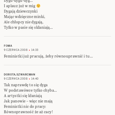
Dygu-dygu-dyg…
I aplauz już w mig
Dygają dziewczynki
Mając wdzięczne minki,
Ale chłopcy nie dygają,
Tylko w pasie się skłaniają…
FOMA
9 CZERWCA 2008
14:33
Feministki już pracują, żeby równouprawnić i tu…
DOROTA.SZWARCMAN
9 CZERWCA 2008
14:40
Tak naprawdę to się dyga
W podstawówce tylko chyba…
A artystki się kłaniają
Jak panowie – więc nie mają
Feministki nic do pracy:
Równoprawność że aż cacy!