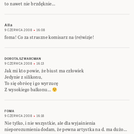
to nawet nie brzdęknie…
Alla
9 CZERWCA 2008
16:08
foma! Co za straszne komisarz na (re)wizje!
DOROTA.SZWARCMAN
9 CZERWCA 2008
16:13
Jak mi kto powie, że biust ma człowiek
Jedynie z silikonu,
To się obrócę i go wyrzucę
Z wysokiego balkonu…
FOMA
9 CZERWCA 2008
16:18
Nie tylko, i nie wszystkie, ale dla wyjaśnienia
nieporozumienia dodam, że pewna artystka na d. ma dużo…