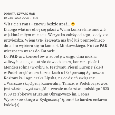
DOROTA.SZWARCMAN
10 CZERWCA 2008
8:19
Witajcie z rana – znowu będzie upał…
Dlatego właśnie chcę się jakoś z Wami konkretnie umówić
w jakimś miłym miejscu. Wszystko zależy od tego, kiedy kto
przyjeżdża. Wiem tyle, że
Beata
ma być już poprzedniego
dnia, bo wybiera się na koncert Minkowskiego. No i że
PAK
wieczorem wraca do Katowic…
Do
PAK-a
: z koncertów w sobotę w ciągu dnia można
zaliczyć, jak się ostatnio dowiedziałam, koncert pieśni
Mendelssohna (w cyklu 4. Festiwalu Pieśni Europejskiej)
w Podchorążówce w Łazienkach o 13; śpiewają Agnieszka
Kozłowska i Agnieszka Lipska, na co dzień związane
z Warszawską Operą Kameralną. Tamże, w Podchorążówce,
jest właśnie wystawa „Mistrzowie malarstwa polskiego 1820-
1939 ze zbiorów Muzeum Okręgowego im. Leona
Wyczółkowskiego w Bydgoszczy” (ponoć to bardzo ciekawa
kolekcja).