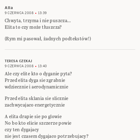
Alla
9 CZERWCA 2008
13:39
Chwyta, trzyma i nie puszcza…
Elita to czy może tłuszcza?
(Rym mi pasował, żadnych podtekstów!)
TERESA CZEKAJ
9 CZERWCA 2008
13:40
Ale czy elite kto o dyganie pyta?
Przed elita dyga sie zgrabnie
wdziecznie i aerodynamicznie
Przed elita sklania sie slicznie
zachwycajaco energetycznie
A elita drapie sie po glowie
No bo kto elicie szczerze powie
czy ten dygajacy
nie jest czasem dygajaco potrzebujacy?