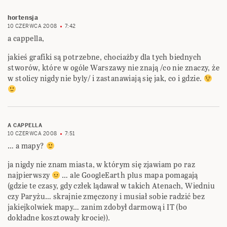
hortensja
10 CZERWCA 2008
7:42
a cappella,
jakieś grafiki są potrzebne, chociażby dla tych biednych
stworów, które w ogóle Warszawy nie znają /co nie znaczy, że
w stolicy nigdy nie byly/ i zastanawiają się jak, co i gdzie.
A CAPPELLA
10 CZERWCA 2008
7:51
… a mapy?
ja nigdy nie znam miasta, w którym się zjawiam po raz
najpierwszy
… ale GoogleEarth plus mapa pomagają
(gdzie te czasy, gdy człek lądawał w takich Atenach, Wiedniu
czy Paryżu… skrajnie zmęczony i musiał sobie radzić bez
jakiejkolwiek mapy… zanim zdobył darmową i IT (bo
dokładne kosztowały krocie)).