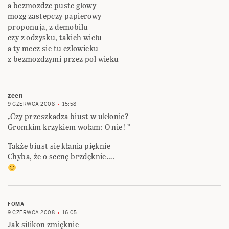
a bezmozdze puste glowy
mozg zastepczy papierowy
proponuja, z demobilu
czy z odzysku, takich wielu
a ty mecz sie tu czlowieku
z bezmozdzymi przez pol wieku
zeen
9 CZERWCA 2008
15:58
„Czy przeszkadza biust w ukłonie?
Gromkim krzykiem wołam: O nie! ”
Także biust się kłania pięknie
Chyba, że o scenę brzdęknie….
FOMA
9 CZERWCA 2008
16:05
Jak silikon zmięknie