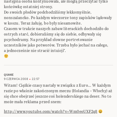
następna osoba kontynuowała, ale mogłą przeczytać tylko
końcówkę ostatniej strony.
Do swoich płodów podchodziliśmy lekkomyślnie,
nonszalancko. Po każdym wieczorze tony zapisków lądowały
w koszu. Teraz żałuję, bo były niesamowite.
Czasem w trakcie naszych zabaw literackich dochodziło do
ostrych starć, dobieraliśmy się do siebie, odbywały się
psychodramy. Na przykład słowne portretowanie
uczestników jako potworów. Trzeba było jechać na całego,
a jednocześnie nie stracić intuicji”.
QUAKE
9 CZERWCA 2008
22:57
Witam! Ciężkie czasy nastały w związku z Euro… W każdym
razie po właśnie zakończonym meczu (Holandia – Włochy) aż
się chce obejrzeć jeszcze coś holenderskiego na deser. No to
może mała reklama przed snem:
http://www.youtube.com/watch?v=Wm0eoUXF2q8