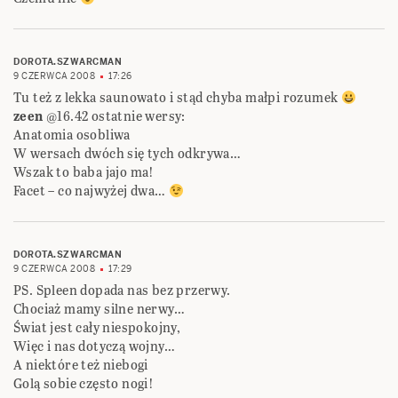
DOROTA.SZWARCMAN
9 CZERWCA 2008
17:26
Tu też z lekka saunowato i stąd chyba małpi rozumek
zeen
@16.42 ostatnie wersy:
Anatomia osobliwa
W wersach dwóch się tych odkrywa…
Wszak to baba jajo ma!
Facet – co najwyżej dwa…
DOROTA.SZWARCMAN
9 CZERWCA 2008
17:29
PS. Spleen dopada nas bez przerwy.
Chociaż mamy silne nerwy…
Świat jest cały niespokojny,
Więc i nas dotyczą wojny…
A niektóre też niebogi
Golą sobie często nogi!