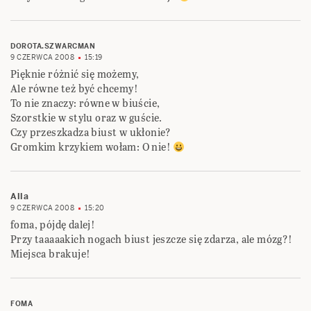
DOROTA.SZWARCMAN
9 CZERWCA 2008
15:19
Pięknie różnić się możemy,
Ale równe też być chcemy!
To nie znaczy: równe w biuście,
Szorstkie w stylu oraz w guście.
Czy przeszkadza biust w ukłonie?
Gromkim krzykiem wołam: O nie!
Alla
9 CZERWCA 2008
15:20
foma, pójdę dalej!
Przy taaaaakich nogach biust jeszcze się zdarza, ale mózg?!
Miejsca brakuje!
FOMA