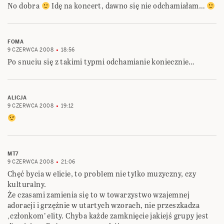
No dobra
Idę na koncert, dawno się nie odchamiałam…
FOMA
9 CZERWCA 2008
18:56
Po snuciu się z takimi typmi odchamianie koniecznie…
ALICJA
9 CZERWCA 2008
19:12
MT7
9 CZERWCA 2008
21:06
Chęć bycia w elicie, to problem nie tylko muzyczny, czy
kulturalny.
Że czasami zamienia się to w towarzystwo wzajemnej
adoracji i grzęźnie w utartych wzorach, nie przeszkadza
‚członkom’ elity. Chyba każde zamknięcie jakiejś grupy jest