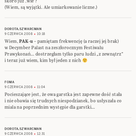
skoro już ‚wie’?
(Wiem, są wyjątki. Ale umiarkowanie liczne.)
DOROTA.SZWARCMAN
9 CZERWCA 2008
10:18
Wiem,
PAK-u
– pamiętam frekwencję (a raczej jej brak)
w Decymber Palast na zeszłorocznym Festiwalu
Prawykonań… dostrzegłam tylko paru ludzi „z zewnątrz”
i teraz już wiem, kim był jeden z nich
FOMA
9 CZERWCA 2008
11:04
Pocieszające jest, że owa garstka jest zapewne dość stała
i nie obawia się trudnych niespodzianek, bo usłyszała co
miala na poprzednim występie dla garstki…
DOROTA.SZWARCMAN
9 CZERWCA 2008
12:31