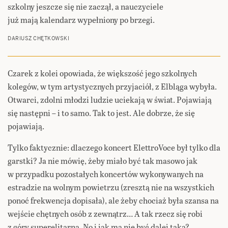
szkolny jeszcze się nie zaczął, a nauczyciele
już mają kalendarz wypełniony po brzegi.
DARIUSZ CHĘTKOWSKI
Czarek z kolei opowiada, że większość jego szkolnych
kolegów, w tym artystycznych przyjaciół, z Elbląga wybyła.
Otwarci, zdolni młodzi ludzie uciekają w świat. Pojawiają
się następni – i to samo. Tak to jest. Ale dobrze, że się
pojawiają.
Tylko faktycznie: dlaczego koncert ElettroVoce był tylko dla
garstki? Ja nie mówię, żeby miało być tak masowo jak
w przypadku pozostałych koncertów wykonywanych na
estradzie na wolnym powietrzu (zresztą nie na wszystkich
ponoć frekwencja dopisała), ale żeby chociaż była szansa na
wejście chętnych osób z zewnątrz… A tak rzecz się robi
z góry superelitarna. No i jak ma nie być dalej taka?