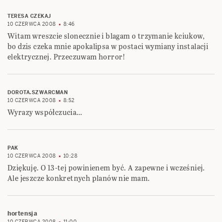
TERESA CZEKAJ
10 CZERWCA 2008
8:46
Witam wreszcie slonecznie i blagam o trzymanie kciukow,
bo dzis czeka mnie apokalipsa w postaci wymiany instalacji
elektrycznej. Przeczuwam horror!
DOROTA.SZWARCMAN
10 CZERWCA 2008
8:52
Wyrazy współczucia…
PAK
10 CZERWCA 2008
10:28
Dziękuję. O 13-tej powinienem być. A zapewne i wcześniej.
Ale jeszcze konkretnych planów nie mam.
hortensja
10 CZERWCA 2008
11:00