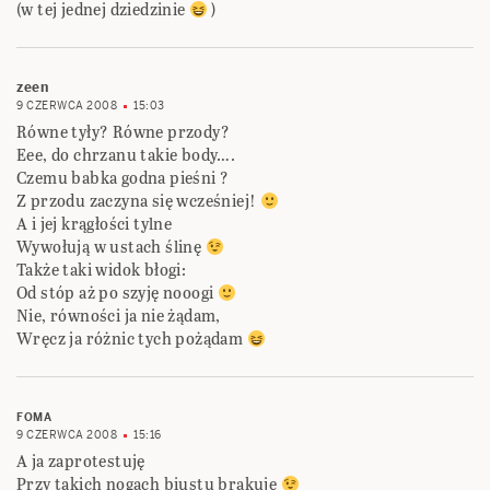
(w tej jednej dziedzinie
)
zeen
9 CZERWCA 2008
15:03
Równe tyły? Równe przody?
Eee, do chrzanu takie body….
Czemu babka godna pieśni ?
Z przodu zaczyna się wcześniej!
A i jej krągłości tylne
Wywołują w ustach ślinę
Także taki widok błogi:
Od stóp aż po szyję nooogi
Nie, równości ja nie żądam,
Wręcz ja różnic tych pożądam
FOMA
9 CZERWCA 2008
15:16
A ja zaprotestuję
Przy takich nogach biustu brakuje