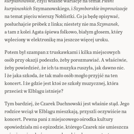
kurpianowskie
, czyli własne wariacje na temat
Pieśni
kurpiowskich
Szymanowskiego, i
Szymborskie improwizacje
na temat pięciu wierszy Noblistki. Co ja będę opisywać,
posłuchajcie próbek z linka; niestety nie ma
Szymanek
,
a tam z kolei Agata śpiewa folkowo, białym głosem, który
wpleciony w elektronikę ma jeszcze więcej uroku.
Potem był szampan z truskawkami i kilka miejscowych
osób przy okazji podeszło, żeby porozmawiać. A właściwie,
żeby powiedzieć, że ich ta muzyka ruszyła, jak dawno nic.
I że jaka szkoda, że tak mało osób mogło przyjść na ten
koncert. I że gdzie jest ktoś ze szkoły muzycznej, która
przecież w Elblągu istnieje?
Tym bardziej, że Czarek Duchnowski jest właśnie stąd. Jego
rodzice wciąż w Elblągu mieszkają, przyszli oczywiście na
koncert. Pewna pani z miejscowego ośrodka kultury
opowiedziała mi o epizodzie, którego Czarek nie umieszcza