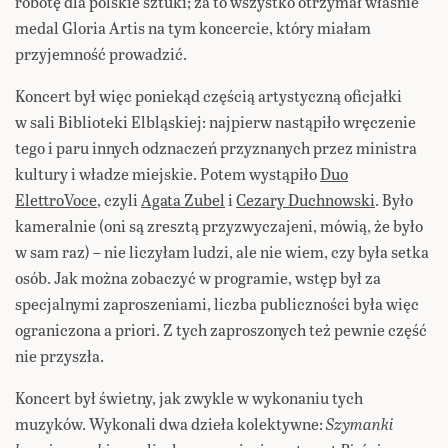
robotę dla polskie sztuki; za to wszystko otrzymał właśnie
medal Gloria Artis na tym koncercie, który miałam
przyjemność prowadzić.
Koncert był więc poniekąd częścią artystyczną oficjałki
w sali Biblioteki Elbląskiej: najpierw nastąpiło wręczenie
tego i paru innych odznaczeń przyznanych przez ministra
kultury i władze miejskie. Potem wystąpiło
Duo
ElettroVoce
, czyli
Agata Zubel
i
Cezary Duchnowski
. Było
kameralnie (oni są zresztą przyzwyczajeni, mówią, że było
w sam raz) – nie liczyłam ludzi, ale nie wiem, czy była setka
osób. Jak można zobaczyć w programie, wstęp był za
specjalnymi zaproszeniami, liczba publiczności była więc
ograniczona a priori. Z tych zaproszonych też pewnie część
nie przyszła.
Koncert był świetny, jak zwykle w wykonaniu tych
muzyków. Wykonali dwa dzieła kolektywne:
Szymanki