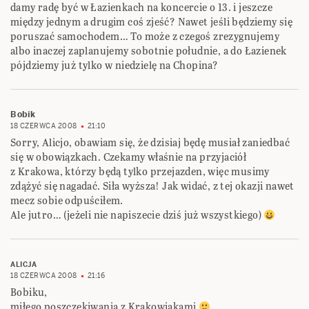
damy radę być w Łazienkach na koncercie o 13. i jeszcze
między jednym a drugim coś zjeść? Nawet jeśli będziemy się
poruszać samochodem… To może z czegoś zrezygnujemy
albo inaczej zaplanujemy sobotnie południe, a do Łazienek
pójdziemy już tylko w niedzielę na Chopina?
Bobik
18 CZERWCA 2008
21:10
Sorry, Alicjo, obawiam się, że dzisiaj będę musiał zaniedbać
się w obowiązkach. Czekamy właśnie na przyjaciół
z Krakowa, którzy będą tylko przejazden, więc musimy
zdążyć się nagadać. Siła wyższa! Jak widać, z tej okazji nawet
mecz sobie odpuściłem.
Ale jutro… (jeżeli nie napiszecie dziś już wszystkiego)
ALICJA
18 CZERWCA 2008
21:16
Bobiku,
miłego poszczekiwania z Krakowiakami