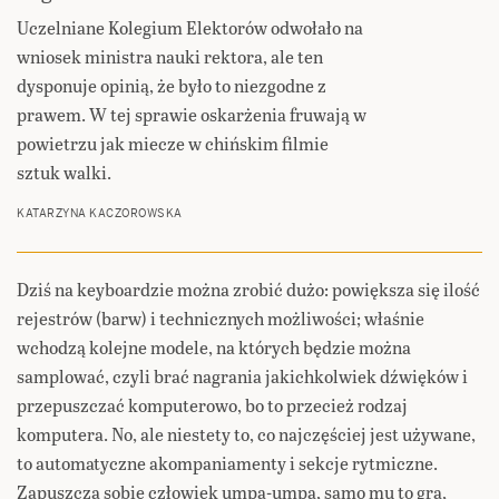
Uczelniane Kolegium Elektorów odwołało na
wniosek ministra nauki rektora, ale ten
dysponuje opinią, że było to niezgodne z
prawem. W tej sprawie oskarżenia fruwają w
powietrzu jak miecze w chińskim filmie
sztuk walki.
KATARZYNA KACZOROWSKA
Dziś na keyboardzie można zrobić dużo: powiększa się ilość
rejestrów (barw) i technicznych możliwości; właśnie
wchodzą kolejne modele, na których będzie można
samplować, czyli brać nagrania jakichkolwiek dźwięków i
przepuszczać komputerowo, bo to przecież rodzaj
komputera. No, ale niestety to, co najczęściej jest używane,
to automatyczne akompaniamenty i sekcje rytmiczne.
Zapuszcza sobie człowiek umpa-umpa, samo mu to gra,