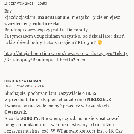
18 CZERWCA 2008
20:53
Bry.
Zjazdy zjazdami (
babciu Barbie
, nie tylko Ty zieleniejesz
z zazdrości!), robota czeka.
Brudnopis wczorajszy jest tu. Do roboty!
Ja tymczasem uzupełniłam wszystko, bo dzisiaj lało i dzień
taki sobie chłodny. Lato za rogiem? Którym?
http://alicja.homelinux.com/news/Co_w_duszy_gra/Teksty
/Brudnopisy/Brudnopis_libretta2.html
DOROTA.SZWARCMAN
18 CZERWCA 2008
21:06
Słuchajcie, pochrzaniłam. Oczywiście o 18:35
w przedostatnim akapicie chodziło mi o
NIEDZIELĘ
!
I właśnie w niedzielę ma być przecież w Łazienkach
Owczarek
.
A co do
SOBOTY
. Nie wiem, czy uda nam się zrealizować
program maksimum – w końcu jesteśmy tylko ludźmi
i czasem musimy jeść. W Wilanowie koncert jest o 16. Czy