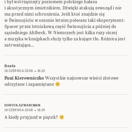
i był wstrząśnięty poziomem polskiego hałasu
i akustycznym śmietnikiem. Dźwięki atakują zewsząd i nie
ma przed nimi schronienia. Jeśli ktoś znajdzie się
w Świnoujściu w sezonie letnim polecam taki eksperyment:
Spacer przez letniskową część Świnoujścia a później do
sąsiedniego Ahlbeck. W Niemczech jest kilka razy ciszej
a muzyka w knajpkach służy tylko za kojące tło. Różnica jest
zatrważająca…
Beata
18 CZERWCA 2008
16:10
Pani Kierowniczko
Wszystkie najnowsze wieści zlotowe
odczytane i zapamiętane
DOROTA.SZWARCMAN
18 CZERWCA 2008
16:19
A kiedy przyjazd w piątek?