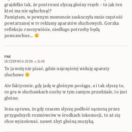
grajdełko tak, że postronni słyszą głośny rzęch – to jak ten
ktoś ma nie ogłuchnąć?
Pamiętam, w pewnym momencie zaskoczyła mnie częstość
powtarzanej w tv reklamy aparatów słuchowych. Gorzka
refleksja: rzeczywiście, niedługo potrzeby będą
powszechne…
PAK
18 CZERWCA 2008
11:45
To ja wolę nie pisać, gdzie najczęściej widuję aparaty
słuchowe
Ale faktycznie, gdy jadę w głośnym pociągu, a i tak słyszę to,
co gra w słuchawkach osoby w tym samym przedziale, to jest
głośno.
Inna sprawa, że gdy czasem słyszę podłość sączoną przez
przygodnych rozmówców w środkach lokomocji, to aż się
chce wyizolować, nawet zbyt głośną muzyką.