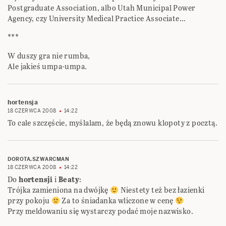
Postgraduate Association, albo Utah Municipal Power
Agency, czy University Medical Practice Associate…
***
W duszy gra nie rumba,
Ale jakieś umpa-umpa.
hortensja
18 CZERWCA 2008
14:22
To cale szczęście, myślalam, że będą znowu klopoty z pocztą.
DOROTA.SZWARCMAN
18 CZERWCA 2008
14:22
Do
hortensji
i
Beaty
:
Trójka zamieniona na dwójkę
Niestety też bez łazienki
przy pokoju
Za to śniadanka wliczone w cenę
Przy meldowaniu się wystarczy podać moje nazwisko.