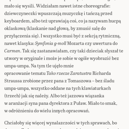
mało się wysili. Widziałam nawet istne choreografie:
dziewczyneczki wpuszczają muzyczkę i tańczą przed
keyboardem, albo też uprawiają coś, co ja nazywam hucpą
oklaskową (klaskanie nad głową, by zmusić salę do
przyłączenia się). I wszystko musi być z sekcją rytmiczną,
nawet klasyka:
Symfonia g-moll
Mozarta czy uwertura do
Carmen
. Tak się zastanawiałam, czy taki dzieciak słyszał te
utwory w oryginale i może je sobie w ogóle wyobrazić bez
umpa-umpa. Na tym tle ujęło mnie
opracowanie tematu
Tako rzecze Zaratustra
Richarda
Straussa zrobione przez pana z Tomaszowa – bez śladu
umpa-umpa, wszystko oddane na tych klawiaturkach
(trzech) jak się należy. Albo też jazzowa wiązanka
w aranżacji syna pana dyrektora z Puław. Miało to smak,
w odróżnieniu do wielu innych opracowań.
Chciałoby się więcej wynalazczości w tych sprawach, bo