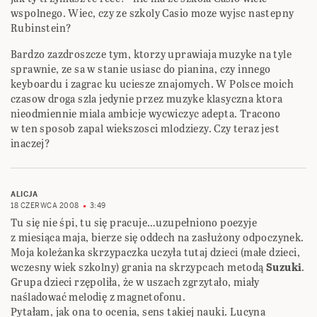
wspolnego. Wiec, czy ze szkoly Casio moze wyjsc nastepny
Rubinstein?
Bardzo zazdroszcze tym, ktorzy uprawiaja muzyke na tyle
sprawnie, ze sa w stanie usiasc do pianina, czy innego
keyboardu i zagrac ku uciesze znajomych. W Polsce moich
czasow droga szla jedynie przez muzyke klasyczna ktora
nieodmiennie miala ambicje wycwiczyc adepta. Tracono
w ten sposob zapal wiekszosci mlodziezy. Czy teraz jest
inaczej?
ALICJA
18 CZERWCA 2008
3:49
Tu się nie śpi, tu się pracuje…uzupełniono poezyje
z miesiąca maja, bierze się oddech na zasłużony odpoczynek.
Moja koleżanka skrzypaczka uczyła tutaj dzieci (małe dzieci,
wczesny wiek szkolny) grania na skrzypcach metodą
Suzuki
.
Grupa dzieci rzępoliła, że w uszach zgrzytało, miały
naśladować melodię z magnetofonu.
Pytałam, jak ona to ocenia, sens takiej nauki. Lucyna