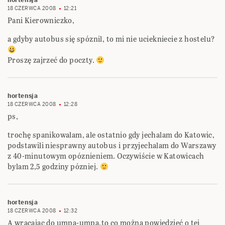
hortensja
18 CZERWCA 2008
12:21
Pani Kierowniczko,
a gdyby autobus się spóznil, to mi nie uciekniecie z hostelu?
Proszę zajrzeć do poczty.
hortensja
18 CZERWCA 2008
12:28
ps,
trochę spanikowalam, ale ostatnio gdy jechalam do Katowic,
podstawili niesprawny autobus i przyjechalam do Warszawy
z 40-minutowym opóznieniem. Oczywiście w Katowicach
bylam 2,5 godziny pózniej.
hortensja
18 CZERWCA 2008
12:32
A wracając do umpa-umpa,to co można powiedzieć o tej