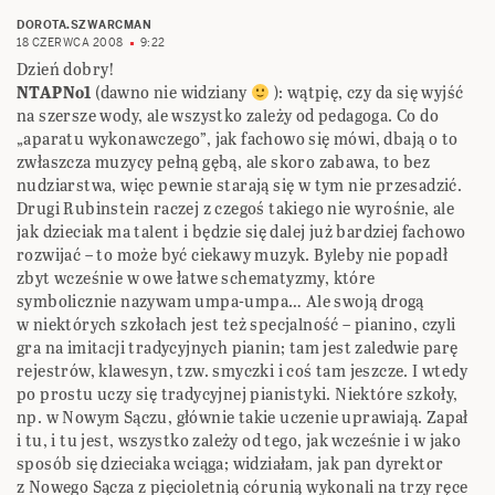
DOROTA.SZWARCMAN
18 CZERWCA 2008
9:22
Dzień dobry!
NTAPNo1
(dawno nie widziany
): wątpię, czy da się wyjść
na szersze wody, ale wszystko zależy od pedagoga. Co do
„aparatu wykonawczego”, jak fachowo się mówi, dbają o to
zwłaszcza muzycy pełną gębą, ale skoro zabawa, to bez
nudziarstwa, więc pewnie starają się w tym nie przesadzić.
Drugi Rubinstein raczej z czegoś takiego nie wyrośnie, ale
jak dzieciak ma talent i będzie się dalej już bardziej fachowo
rozwijać – to może być ciekawy muzyk. Byleby nie popadł
zbyt wcześnie w owe łatwe schematyzmy, które
symbolicznie nazywam umpa-umpa… Ale swoją drogą
w niektórych szkołach jest też specjalność – pianino, czyli
gra na imitacji tradycyjnych pianin; tam jest zaledwie parę
rejestrów, klawesyn, tzw. smyczki i coś tam jeszcze. I wtedy
po prostu uczy się tradycyjnej pianistyki. Niektóre szkoły,
np. w Nowym Sączu, głównie takie uczenie uprawiają. Zapał
i tu, i tu jest, wszystko zależy od tego, jak wcześnie i w jako
sposób się dzieciaka wciąga; widziałam, jak pan dyrektor
z Nowego Sącza z pięcioletnią córunią wykonali na trzy ręce