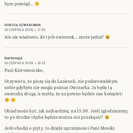
bym pomógł…
DOROTA.SZWARCMAN
18 CZERWCA 2008
17:35
Ale nie wiadomo, ile tych owieczek… może jedna?
hortensja
18 CZERWCA 2008
18:19
Pani Kierowniczko,
Oczywista, ze piszę się do Lazienek, nie podarowalabym
sobie gdybym nie mogla poznać Owczarka. Ja będę tą
owieczką drugą /a myślę, że na pewno będzie nas komplet/
Obiad może być, jak najbardziej, na 15,00. Jeśli zglodniejemy,
to po drodze chyba będzie można coś przekąsić?
Jeśli chodzi o plyty, to dzięki uprzejmości Pani Moniki