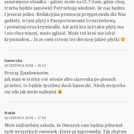
zamówienie obiadku – gdzieś może na 15.? (tam, gdzie chcę,
trzeba będzie zamówić) Potrzebuję wiedzieć, ile nas będzie.
I jeszcze jedno. Redakcyjna promocja przygotowała dla Was
gadżety, w tym płyty z Paszportowcami (i rozrywkową,
i poważną) oraz kryminałki. Ale jeśli kto już takie płyty ma
i nie chce więcej, może zgłosić. Może też ktoś nie lubić
kryminałów… Ja ze swej strony też dorzucę jakieś płytki
haneczka
18 CZERWCA 2008
16:52
Proszę Zjazdowiczów,
jak wam w stolicy coś wionie albo ciareczką po plecach
przeleci, to będzie życzliwy duch haneczki. Niech wszystko
się uda jak może najlepiej
Bobik
18 CZERWCA 2008
17:30
Mnie najbardziej szkoda, że Owcarek sam będzie pilnował
tych wszystkich owieczek, które przyprowadzi. Tak chętnie