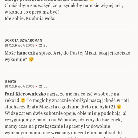
Chciałabym zauważyć, że przydałoby nam się więcej arii,
w końcu to opera ma być!
Idę sobie. Kuchnia woła.
DOROTA.SZWARCMAN
18 CZERWCA 2008
21:25
Może
haneczka
spisze Arię do Pustej Miski, jaką jej kocisko
wykonuje?
Beata
18 CZERWCA 2008
21:55
Pani Kierowniczko
racja, że nie ma co iść w sobotę na
rekord
To mogłoby znacznie obniżyć naszą jakość w roli
słuchaczy Brata Mozarta o godzinie (było nie było) 21
Widzę zatem dwie sobotnie opcje, obie mi się podobają: a)
rezygnujemy z nalotu na Wilanów, idziemy do Łazienek,
mamy czas na przekąszanie i spacery i w dowolnie
wybranym momencie wracamy do centrum na obiad, b)