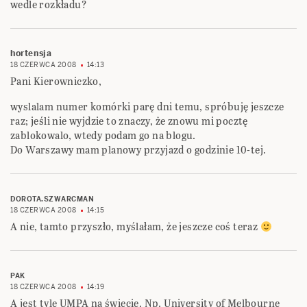
wedle rozkładu?
hortensja
18 CZERWCA 2008
14:13
Pani Kierowniczko,
wyslalam numer komórki parę dni temu, spróbuję jeszcze
raz; jeśli nie wyjdzie to znaczy, że znowu mi pocztę
zablokowalo, wtedy podam go na blogu.
Do Warszawy mam planowy przyjazd o godzinie 10-tej.
DOROTA.SZWARCMAN
18 CZERWCA 2008
14:15
A nie, tamto przyszło, myślałam, że jeszcze coś teraz
PAK
18 CZERWCA 2008
14:19
A jest tyle UMPA na świecie. Np. University of Melbourne