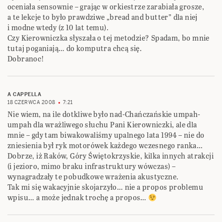
oceniała sensownie – grając w orkiestrze zarabiała grosze,
a te lekcje to było prawdziwe „bread and butter” dla niej
i modne wtedy (z 10 lat temu).
Czy Kierowniczka słyszała o tej metodzie? Spadam, bo mnie
tutaj poganiają… do komputra chcą się.
Dobranoc!
A CAPPELLA
18 CZERWCA 2008
7:21
Nie wiem, na ile dotkliwe było nad-Chańczańskie umpah-
umpah dla wrażliwego słuchu Pani Kierowniczki, ale dla
mnie – gdy tam biwakowaliśmy upalnego lata 1994 – nie do
zniesienia był ryk motorówek każdego wczesnego ranka…
Dobrze, iż Raków, Góry Świętokrzyskie, kilka innych atrakcji
(i jezioro, mimo braku infrastruktury wówczas) –
wynagradzały te pobudkowe wrażenia akustyczne.
Tak mi się wakacyjnie skojarzyło… nie a propos problemu
wpisu… a może jednak trochę a propos…