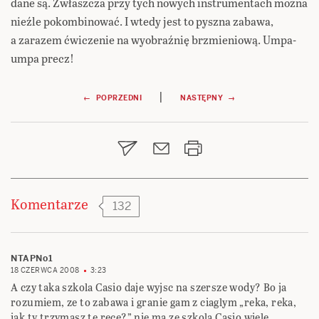
dane są. Zwłaszcza przy tych nowych instrumentach można
nieźle pokombinować. I wtedy jest to pyszna zabawa,
a zarazem ćwiczenie na wyobraźnię brzmieniową. Umpa-
umpa precz!
Nawigacja
|
← POPRZEDNI
NASTĘPNY →
wpisu
Komentarze
132
NTAPNo1
18 CZERWCA 2008
3:23
A czy taka szkola Casio daje wyjsc na szersze wody? Bo ja
rozumiem, ze to zabawa i granie gam z ciaglym „reka, reka,
jak ty trzymasz te rece?” nie ma ze szkola Casio wiele