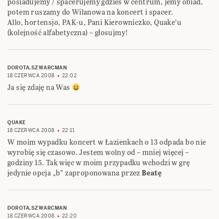
posiadujemy / spacerujemy gdzieś w centrum, jemy obiad,
potem ruszamy do Wilanowa na koncert i spacer.
Allo, hortensjo, PAK-u, Pani Kierowniczko, Quake’u
(kolejność alfabetyczna) – głosujmy!
DOROTA.SZWARCMAN
18 CZERWCA 2008
22:02
Ja się zdaję na Was
QUAKE
18 CZERWCA 2008
22:11
W moim wypadku koncert w Łazienkach o 13 odpada bo nie
wyrobię się czasowo. Jestem wolny od – mniej więcej –
godziny 15. Tak więc w moim przypadku wchodzi w grę
jedynie opcja „b” zaproponowana przez
Beatę
DOROTA.SZWARCMAN
18 CZERWCA 2008
22:20