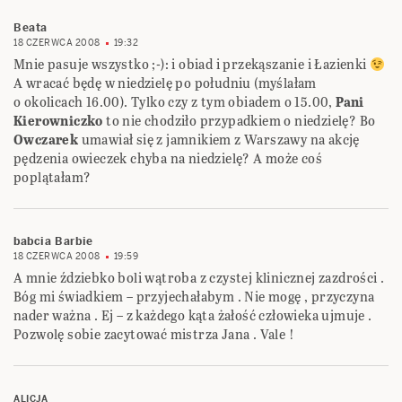
Beata
18 CZERWCA 2008
19:32
Mnie pasuje wszystko ;-): i obiad i przekąszanie i Łazienki
A wracać będę w niedzielę po południu (myślałam
o okolicach 16.00). Tylko czy z tym obiadem o 15.00,
Pani
Kierowniczko
to nie chodziło przypadkiem o niedzielę? Bo
Owczarek
umawiał się z jamnikiem z Warszawy na akcję
pędzenia owieczek chyba na niedzielę? A może coś
poplątałam?
babcia Barbie
18 CZERWCA 2008
19:59
A mnie ździebko boli wątroba z czystej klinicznej zazdrości .
Bóg mi świadkiem – przyjechałabym . Nie mogę , przyczyna
nader ważna . Ej – z każdego kąta żałość człowieka ujmuje .
Pozwolę sobie zacytować mistrza Jana . Vale !
ALICJA