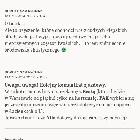
DOROTA.SZWARCMAN
18 CZERWCA 2008
11:48
O taaak…
Ale to bzyczenie, które dochodzi nas z cudzych kiepskich
słuchawek, jest wyjątkowo upierdliwe, na jakichś
nieprzyjemnych częstotliwościach… To jest zaśmiecanie
środowiska akustycznego
DOROTA.SZWARCMAN
18 CZERWCA 2008
11:57
Uwaga, uwaga! Kolejny komunikat zjazdowy.
W sobotę rano w hostelu czekamy z
Beatą
(która będzie
w Warszawie od piątku) tylko na
hortensję
.
PAK
wybiera się
jeszcze do muzeum, więc zamierza dołączyć do nas dopiero
w Łazienkach o 13.
Teraz pytanie – czy
Alla
dołączy do nas rano, czy później?