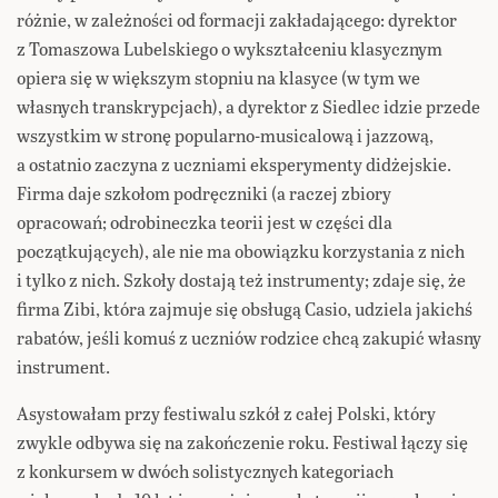
różnie, w zależności od formacji zakładającego: dyrektor
z Tomaszowa Lubelskiego o wykształceniu klasycznym
opiera się w większym stopniu na klasyce (w tym we
własnych transkrypcjach), a dyrektor z Siedlec idzie przede
wszystkim w stronę popularno-musicalową i jazzową,
a ostatnio zaczyna z uczniami eksperymenty didżejskie.
Firma daje szkołom podręczniki (a raczej zbiory
opracowań; odrobineczka teorii jest w części dla
początkujących), ale nie ma obowiązku korzystania z nich
i tylko z nich. Szkoły dostają też instrumenty; zdaje się, że
firma Zibi, która zajmuje się obsługą Casio, udziela jakichś
rabatów, jeśli komuś z uczniów rodzice chcą zakupić własny
instrument.
Asystowałam przy festiwalu szkół z całej Polski, który
zwykle odbywa się na zakończenie roku. Festiwal łączy się
z konkursem w dwóch solistycznych kategoriach