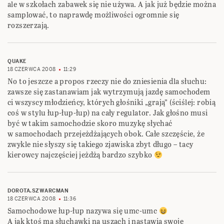
ale w szkołach zabawek się nie używa. A jak już będzie można
samplować, to naprawdę możliwości ogromnie się
rozszerzają.
QUAKE
18 CZERWCA 2008
11:29
No to jeszcze a propos rzeczy nie do zniesienia dla słuchu:
zawsze się zastanawiam jak wytrzymują jazdę samochodem
ci wszyscy młodzieńcy, których głośniki „grają” (ściślej: robią
coś w stylu łup-łup-łup) na cały regulator. Jak głośno musi
być w takim samochodzie skoro muzykę słychać
w samochodach przejeżdżających obok. Całe szczęście, że
zwykle nie słyszy się takiego zjawiska zbyt długo – tacy
kierowcy najczęściej jeżdżą bardzo szybko
DOROTA.SZWARCMAN
18 CZERWCA 2008
11:36
Samochodowe łup-łup nazywa się umc-umc
A jak ktoś ma słuchawki na uszach i nastawia swoje