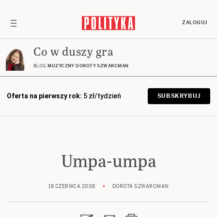
ZALOGUJ
Co w duszy gra
BLOG
MUZYCZNY DOROTY SZWARCMAN
Oferta na pierwszy rok:
5 zł/tydzień
SUBSKRYBUJ
Umpa-umpa
18 CZERWCA 2008
DOROTA SZWARCMAN