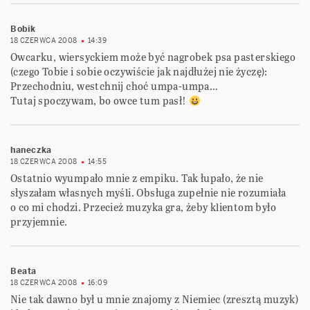
Bobik
18 CZERWCA 2008
14:39
Owcarku, wiersyckiem może być nagrobek psa pasterskiego
(czego Tobie i sobie oczywiście jak najdłużej nie życzę):
Przechodniu, westchnij choć umpa-umpa…
Tutaj spoczywam, bo owce tum pasł!
haneczka
18 CZERWCA 2008
14:55
Ostatnio wyumpało mnie z empiku. Tak łupało, że nie
słyszałam własnych myśli. Obsługa zupełnie nie rozumiała
o co mi chodzi. Przecież muzyka gra, żeby klientom było
przyjemnie.
Beata
18 CZERWCA 2008
16:09
Nie tak dawno był u mnie znajomy z Niemiec (zresztą muzyk)