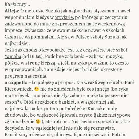
Kurki trzy
…
Alicja
: O metodzie Suzuki jak najbardziej słyszałam i nawet
wspominałam kiedyś w
artykule
, po którego przeczytaniu
zadzwoniono do mnie z zaproszeniem na tę weekendową
imprezę, zwłaszcza że w swoim tekście nawet o szkołach
Casio nie wspomniałam. Ale są w Polsce
szkoły Suzuki
jak
najbardziej.
Jeśli zaś chodzi o keyboardy, jest też oczywiście
sieć szkół
Yamaha
(od 16 lat). Podobne założenia – zabawa muzyką,
pójście w stronę lżejszą, a jeśli muzyka poważna, to często
w opracowaniach. Tam zdaje się jest bardziej określony
program nauczania.
a cappella
– to połączę a propos. Dla wrażliwego słuchu Pani
Kierowniczki
nie do zniesienia było coś innego (bo ryku
motorówek rano jakoś nie słyszałam – może to jeszcze nie
sezon?). Otóż urządzono bankiet, a w sąsiedniej sali
najpierw karaoke, potem potańcówkę. Karaoke mnie
zbudowało, bo większość śpiewała czysto (jakież nietypowe
zgromadzenie
), ale potem… Nastawiono sprzęt na takie
decybele, że w sąsiedniej sali nie dało się rozmawiać.
Prosiliśmy o ściszenie, obiecywali, ale nie ściszali. Potem