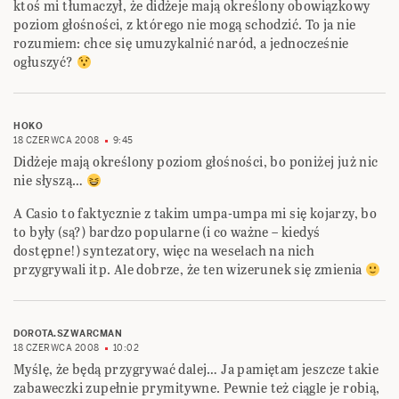
ktoś mi tłumaczył, że didżeje mają określony obowiązkowy
poziom głośności, z którego nie mogą schodzić. To ja nie
rozumiem: chce się umuzykalnić naród, a jednocześnie
ogłuszyć?
HOKO
18 CZERWCA 2008
9:45
Didżeje mają określony poziom głośności, bo poniżej już nic
nie słyszą…
A Casio to faktycznie z takim umpa-umpa mi się kojarzy, bo
to były (są?) bardzo popularne (i co ważne – kiedyś
dostępne!) syntezatory, więc na weselach na nich
przygrywali itp. Ale dobrze, że ten wizerunek się zmienia
DOROTA.SZWARCMAN
18 CZERWCA 2008
10:02
Myślę, że będą przygrywać dalej… Ja pamiętam jeszcze takie
zabaweczki zupełnie prymitywne. Pewnie też ciągle je robią,