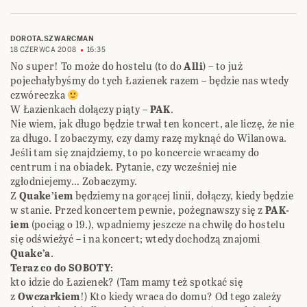
DOROTA.SZWARCMAN
18 CZERWCA 2008
16:35
No super! To może do hostelu (to do
Alli
) – to już
pojechałybyśmy do tych Łazienek razem – będzie nas wtedy
czwóreczka
W Łazienkach dołączy piąty –
PAK
.
Nie wiem, jak długo będzie trwał ten koncert, ale liczę, że nie
za długo. I zobaczymy, czy damy razę myknąć do Wilanowa.
Jeśli tam się znajdziemy, to po koncercie wracamy do
centrum i na obiadek. Pytanie, czy wcześniej nie
zgłodniejemy… Zobaczymy.
Z
Quake’iem
będziemy na gorącej linii, dołączy, kiedy będzie
w stanie. Przed koncertem pewnie, pożegnawszy się z
PAK-
iem
(pociąg o 19.), wpadniemy jeszcze na chwilę do hostelu
się odświeżyć – i na koncert; wtedy dochodzą znajomi
Quake’a
.
Teraz co do SOBOTY
:
kto idzie do Łazienek? (Tam mamy też spotkać się
z
Owczarkiem
!) Kto kiedy wraca do domu? Od tego zależy