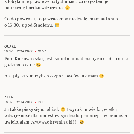
zdobylam je prawie że natychmiast, za co jestem jej
naprawdę bardzo wdzięczna.
Co do powrotu, to ja wracam w niedzielę, mam autobus
o 15.30, z pod Stadionu.
QUAKE
18 CZERWCA 2008
18:57
Pani Kierowniczko, jeśli sobotni obiad ma być ok. 15 to mi ta
godzina pasuje
p.s. płytki z muzyką paszportowców już mam
ALLA
18 CZERWCA 2008
19:13
Ja także piszę się na obiad.
I wyrażam wielką, wielką
wdzięczność dla pomysłowego działu promocji – w młodości
uwielbiałam czytywać kryminałki!!!