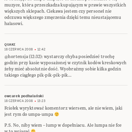
muzyce, która przeszkadza kupującym w prawie wszystkich
większych sklepach. Ciekawa jestem czy personel nie
odczuwa większego zmęczenia dzięki temu nieustającemu
halasowi.
QUAKE
18 CZERWCA 2008
12:42
@hortensja (12:32): wystarczy chyba posiedzieć trochę
godzin przy kasie wyposażonej w czytnik kodów kreskowych
żeby mieć absolutnie dość. Wyobraźmy sobie kilka godzin
takiego ciągłego pik-pik-pik-pik…
owcarek podhalański
18 CZERWCA 2008
13:23
Fciołek wyryktować komentorz wiersem, ale nie wiem, jaki
jest rym do umpa-umpa
P.S. No, niby wiem – lump w dopełniacu. Ale lumpa nie fce
w to wciągać