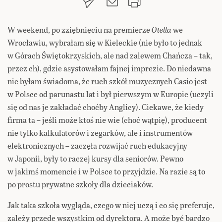
W weekend, po zziębnięciu na premierze
Otella
we
Wrocławiu, wybrałam się w Kieleckie (nie było to jednak
w Górach Świętokrzyskich, ale nad zalewem Chańcza – tak,
przez ch), gdzie asystowałam fajnej imprezie. Do niedawna
nie byłam świadoma, że
ruch szkół muzycznych Casio
jest
w Polsce od parunastu lat i był pierwszym w Europie (uczyli
się od nas je zakładać choćby Anglicy). Ciekawe, że kiedy
firma ta – jeśli może ktoś nie wie (choć wątpię), producent
nie tylko kalkulatorów i zegarków, ale i instrumentów
elektronicznych – zaczęła rozwijać ruch edukacyjny
w Japonii, były to raczej kursy dla seniorów. Pewno
w jakimś momencie i w Polsce to przyjdzie. Na razie są to
po prostu prywatne szkoły dla dzieciaków.
Jak taka szkoła wygląda, czego w niej uczą i co się preferuje,
zależy przede wszystkim od dyrektora. A może być bardzo