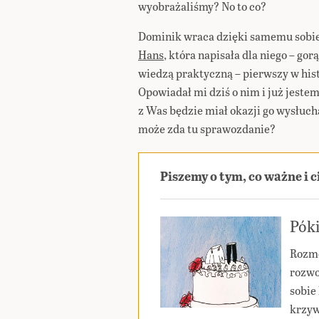
wyobrażaliśmy? No to co?
Dominik wraca dzięki samemu sobie
Hans
, która napisała dla niego – go
wiedzą praktyczną – pierwszy w his
Opowiadał mi dziś o nim i już jeste
z Was będzie miał okazji go wysłuch
może zda tu sprawozdanie?
Piszemy o tym, co ważne i 
Póki
Rozmo
rozwo
sobie 
krzyw