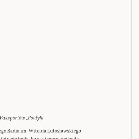
 Paszportów „Polityki
”
go Radia im. Witolda Lutosławskiego
tety nie będę, bo o tej porze już będę