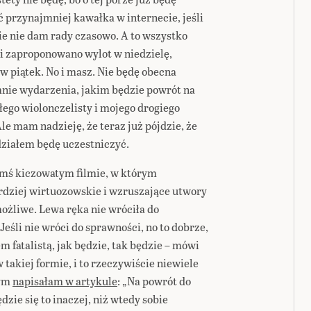
 przynajmniej kawałka w internecie, jeśli
ie nie dam rady czasowo. A to wszystko
i zaproponowano wylot w niedzielę,
 w piątek. No i masz. Nie będę obecna
nie wydarzenia, jakim będzie powrót na
łego wiolonczelisty i mojego drogiego
le mam nadzieję, że teraz już pójdzie, że
działem będę uczestniczyć.
kimś kiczowatym filmie, w którym
ardziej wirtuozowskie i wzruszające utwory
możliwe. Lewa ręka nie wróciła do
Jeśli nie wróci do sprawności, no to dobrze,
em fatalistą, jak będzie, tak będzie – mówi
 takiej formie, i to rzeczywiście niewiele
rym
napisałam w artykule
: „Na powrót do
ędzie się to inaczej, niż wtedy sobie