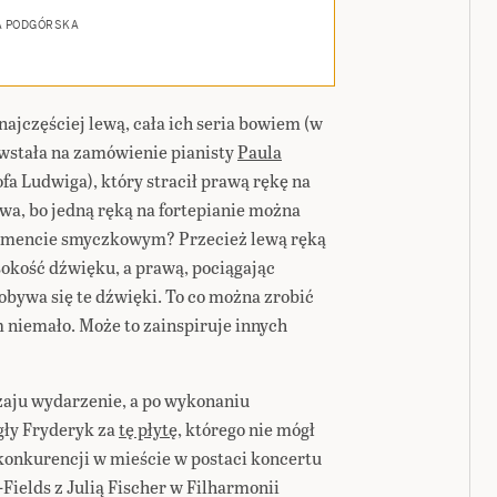
A PODGÓRSKA
najczęściej lewą, cała ich seria bowiem (w
wstała na zamówienie pianisty
Paula
ofa Ludwiga), który stracił prawą rękę na
awa, bo jedną ręką na fortepianie można
rumencie smyczkowym? Przecież lewą ręką
sokość dźwięku, a prawą, pociągając
bywa się te dźwięki. To co można zrobić
 niemało. Może to zainspiruje innych
zaju wydarzenie, a po wykonaniu
gły Fryderyk za
tę płytę
, którego nie mógł
onkurencji w mieście w postaci koncertu
Fields z Julią Fischer w Filharmonii