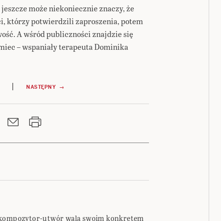
 jeszcze może niekoniecznie znaczy, że
ci, którzy potwierdzili zaproszenia, potem
wość. A wśród publiczności znajdzie się
miec – wspaniały terapeuta Dominika
|
NASTĘPNY →
a-kompozytor-utwór walą swoim konkretem