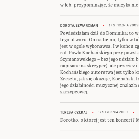
w łeb, przypominając, że muzyka nie
17 STYCZNIA 2009
DOROTA.SZWARCMAN
Powiedziałam dziś do Dominika: to
tego utworu. On na to: no, tylko w 
jest w ogóle wykonawca. I w końcu zg
roli Pawła Kochańskiego przy pows
Szymanowskiego – bez jego udziału by
napisane na skrzypce), ale przecież 
Kochańskiego autorstwa jest tylko k
Zresztą, jak się okazuje, Kochański 
jego działalności muzycznej znalazła s
skrzypcowej.
17 STYCZNIA 2009
TERESA CZEKAJ
Dorotko, o ktorej jest ten koncert? 