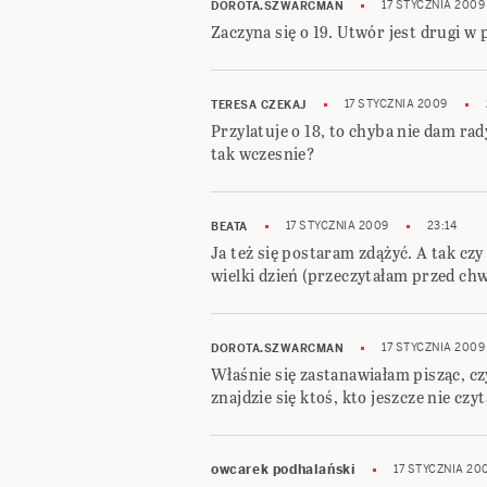
17 STYCZNIA 2009
DOROTA.SZWARCMAN
Zaczyna się o 19. Utwór jest drugi w
17 STYCZNIA 2009
TERESA CZEKAJ
Przylatuje o 18, to chyba nie dam rad
tak wczesnie?
17 STYCZNIA 2009
23:14
BEATA
Ja też się postaram zdążyć. A tak cz
wielki dzień (przeczytałam przed chw
17 STYCZNIA 2009
DOROTA.SZWARCMAN
Właśnie się zastanawiałam pisząc, cz
znajdzie się ktoś, kto jeszcze nie czy
owcarek podhalański
17 STYCZNIA 20