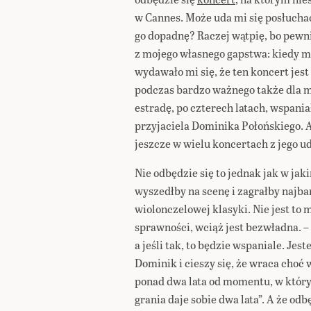
w Cannes. Może uda mi się posłuchać
go dopadnę? Raczej wątpię, bo pewn
z mojego własnego gapstwa: kiedy m
wydawało mi się, że ten koncert jest
podczas bardzo ważnego także dla m
estradę, po czterech latach, wspania
przyjaciela Dominika Połońskiego. A
jeszcze w wielu koncertach z jego u
Nie odbędzie się to jednak jak w ja
wyszedłby na scenę i zagrałby najb
wiolonczelowej klasyki. Nie jest to 
sprawności, wciąż jest bezwładna. – 
a jeśli tak, to będzie wspaniale. Jest
Dominik i cieszy się, że wraca choć w
ponad dwa lata od momentu, w któ
grania daje sobie dwa lata”. A że odb