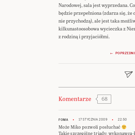
Narodowej, sala jest wyprzedana. Co
będzie przepełniona (zdarza się, że 
nie przychodzą), ale jest taka możli
kilkunastoosobowa wycieczka z Nie
z rodziną i przyjaciółmi.
Nawigacja
← POPRZEDNI
wpisu
Komentarze
68
17 STYCZNIA 2009
22:50
FOMA
Może Miko pozwoli posłuchać
Takie szczególne triady: wykonawc