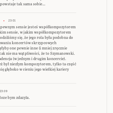
 powstaje tak sama sobie…
23:01
 w pewnym sensie jesteś współkompozytorem
takim sensie, w jakim współkompozytorem
odziliśmy się, że jego rola była podobna do
tawaniu koncertów skrzypcowych
łyby one pewnie inne (i mniej zręcznie
i tak nie ma wątpliwości, że to Szymanowski.
adencja (w jednym i drugim koncercie).
też był niezłym kompozytorem, tylko ta część
ię głęboko w cieniu jego wielkiej kariery
23:09
Moze bym zdazyla.