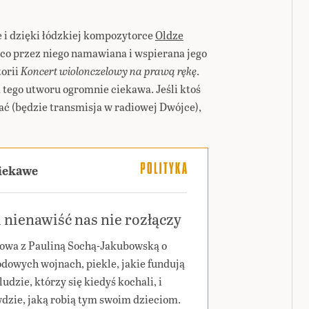
 i dzięki łódzkiej kompozytorce
Oldze
rąco przez niego namawiana i wspierana jego
torii
Koncert wiolonczelowy na prawą rękę
.
m tego utworu ogromnie ciekawa. Jeśli ktoś
ać (będzie transmisja w radiowej Dwójce),
ciekawe
 nienawiść nas nie rozłączy
wa z Pauliną Sochą-Jakubowską o
dowych wojnach, piekle, jakie fundują
ludzie, którzy się kiedyś kochali, i
dzie, jaką robią tym swoim dzieciom.