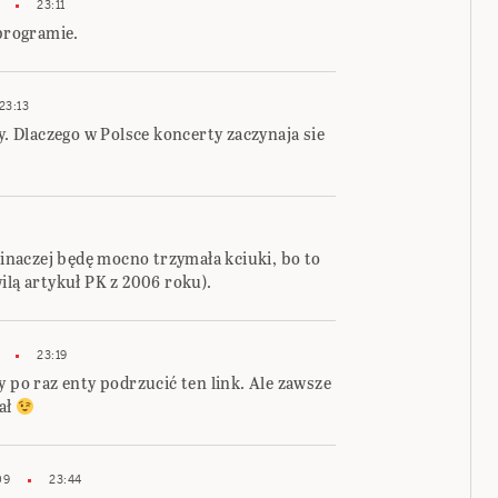
23:11
 programie.
23:13
y. Dlaczego w Polsce koncerty zaczynaja sie
y inaczej będę mocno trzymała kciuki, bo to
ilą artykuł PK z 2006 roku).
23:19
y po raz enty podrzucić ten link. Ale zawsze
tał
09
23:44