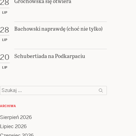
Grochowska się otwiera
28
LIP
Bachowski naprawdę (choć nie tylko)
28
LIP
Schubertiada na Podkarpaciu
20
LIP
Szukaj:
ARCHIWA
Sierpień 2026
Lipiec 2026
Czerwiec 2026