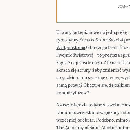
JOANN
Utwory fortepianowe na jedną rękę, 
tym słynny
Koncert D-dur
Ravela) po
Wittgensteina
(starszego brata filoz
I wojnie światowej – to prostsza spr
zagrać naprawdę dużo. Ale na inst
skraca się struny, żeby zmieniać wy
smyczkiem lub szarpiąc struny, wydo
samą prawą? Okazuje się, że całkiem
kompozytorów?
Na razie będzie jedyne w swoim rod
Dominikowi zostanie wręczony zale
wcześniej odebrać. Podobno, mimo k
The Academy of Saint-Martin-in-the-