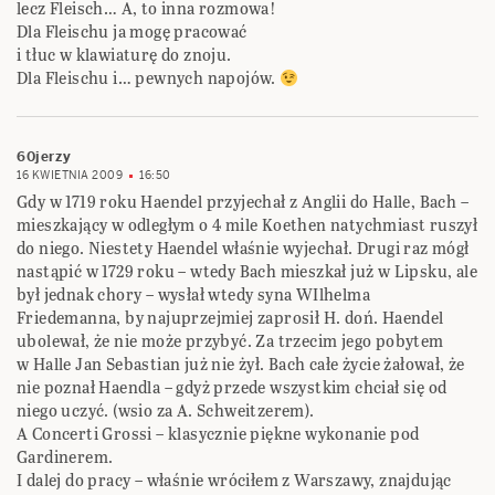
lecz Fleisch… A, to inna rozmowa!
Dla Fleischu ja mogę pracować
i tłuc w klawiaturę do znoju.
Dla Fleischu i… pewnych napojów.
60jerzy
16 KWIETNIA 2009
16:50
Gdy w 1719 roku Haendel przyjechał z Anglii do Halle, Bach –
mieszkający w odległym o 4 mile Koethen natychmiast ruszył
do niego. Niestety Haendel właśnie wyjechał. Drugi raz mógł
nastąpić w 1729 roku – wtedy Bach mieszkał już w Lipsku, ale
był jednak chory – wysłał wtedy syna WIlhelma
Friedemanna, by najuprzejmiej zaprosił H. doń. Haendel
ubolewał, że nie może przybyć. Za trzecim jego pobytem
w Halle Jan Sebastian już nie żył. Bach całe życie żałował, że
nie poznał Haendla – gdyż przede wszystkim chciał się od
niego uczyć. (wsio za A. Schweitzerem).
A Concerti Grossi – klasycznie piękne wykonanie pod
Gardinerem.
I dalej do pracy – właśnie wróciłem z Warszawy, znajdując