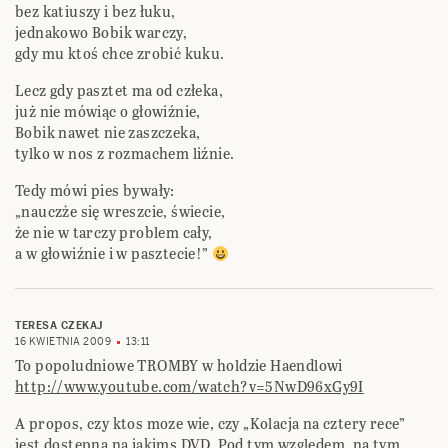
bez katiuszy i bez łuku,
jednakowo Bobik warczy,
gdy mu ktoś chce zrobić kuku.
Lecz gdy pasztet ma od człeka,
już nie mówiąc o głowiźnie,
Bobik nawet nie zaszczeka,
tylko w nos z rozmachem liźnie.
Tedy mówi pies bywały:
„nauczże się wreszcie, świecie,
że nie w tarczy problem cały,
a w głowiźnie i w pasztecie!”
TERESA CZEKAJ
16 KWIETNIA 2009
13:11
To popoludniowe TROMBY w holdzie Haendlowi
http://www.youtube.com/watch?v=5NwD96xGy9I
A propos, czy ktos moze wie, czy „Kolacja na cztery rece”
jest dostepna na jakims DVD. Pod tym wzgledem, na tym