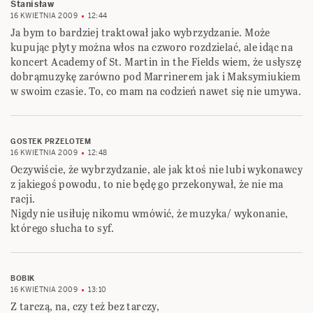
Stanisław
16 KWIETNIA 2009
12:44
Ja bym to bardziej traktował jako wybrzydzanie. Może
kupując płyty można włos na czworo rozdzielać, ale idąc na
koncert Academy of St. Martin in the Fields wiem, że usłyszę
dobrąmuzykę zarówno pod Marrinerem jak i Maksymiukiem
w swoim czasie. To, co mam na codzień nawet się nie umywa.
GOSTEK PRZELOTEM
16 KWIETNIA 2009
12:48
Oczywiście, że wybrzydzanie, ale jak ktoś nie lubi wykonawcy
z jakiegoś powodu, to nie będę go przekonywał, że nie ma
racji.
Nigdy nie usiłuję nikomu wmówić, że muzyka/ wykonanie,
którego słucha to syf.
BOBIK
16 KWIETNIA 2009
13:10
Z tarczą, na, czy też bez tarczy,