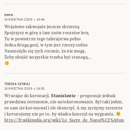
zeen
16 KWIETNIA 2009
14:44
Wojażowe sakwojaże jeszcze skrzeczą
Spojrzysz w górę a tam znów rocznice lecą
Tu w powietrzu tego tałatajstwa pełno
Jedna drugą goni, w tym jest rzeczy sedno
Namnożyło się tych rocznic, że nie mogę,
Żeby obejść wszystkie trzeba być stonogą…
TERESA CZEKAJ
16 KWIETNIA 2009
14:50
Wracajac do koronacji.
Stanislawie
– proponuje jednak
prawdziwa ceremonie, nie autokoronowanie. Byl taki jeden,
co sam sie koronowal i zle skonczyl. A my zyczymy szczerze
i koronujemy nie po to, by wladca konczyl na wygnaniu.
http://fr.wikipedia.org/wiki/Le_Sacre_de_Napol%C3%A9on