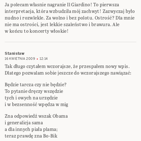
Ja polecam własnie nagranie Il Giardino! To pierwsza
interpretacja, która wzbudziła mój zachwyt! Zazwyczaj było
nudno i rozwlekle. Za wolno i bez polotu. Ostrość? Dla mnie
nie ma ostrości, jest lekkie szaleństwo i brawura. Ale
w końcu to koncerty włoskie!
Stanisław
16 KWIETNIA 2009
12:14
Tak długo czytałem wczorajsze, że przespałem nowy wpis.
Dlatego pozwalam sobie jeszcze do wczorajszego nawiązać:
Będzie tarcza czy nie będzie?
To pytanie dręczy wszędzie
tych i owych na urzędzie
i w bezsenność wpędza w mig
Zna odpowiedź wszak Obama
i generalicja sama
a dla innych piała plama;
teraz prawdę zna Bo-Bik