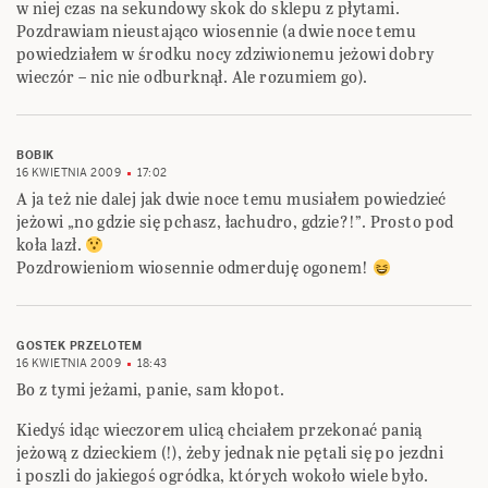
w niej czas na sekundowy skok do sklepu z płytami.
Pozdrawiam nieustająco wiosennie (a dwie noce temu
powiedziałem w środku nocy zdziwionemu jeżowi dobry
wieczór – nic nie odburknął. Ale rozumiem go).
BOBIK
16 KWIETNIA 2009
17:02
A ja też nie dalej jak dwie noce temu musiałem powiedzieć
jeżowi „no gdzie się pchasz, łachudro, gdzie?!”. Prosto pod
koła lazł.
Pozdrowieniom wiosennie odmerduję ogonem!
GOSTEK PRZELOTEM
16 KWIETNIA 2009
18:43
Bo z tymi jeżami, panie, sam kłopot.
Kiedyś idąc wieczorem ulicą chciałem przekonać panią
jeżową z dzieckiem (!), żeby jednak nie pętali się po jezdni
i poszli do jakiegoś ogródka, których wokoło wiele było.