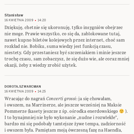
Stanisław
16 KWIETNIA 2009
14:20
Dziękuję, chetnie się ukoronuję, tylko insygniów obejrzec
nie moge. Prawie wszystko, co się da, zablokowane tutaj,
nawet kupno biletów kolejowych przez internet, choć sam
rozkład nie. Bobiku, suma wiedzy jest funkcją czasu,
niestety. Gdy przestaniesz być szczeniakiem i minie jeszcze
trochę czasu, sam zobaczysz, że się dużo wie, ale coraz mniej
okazji, żeby z wiedzy zrobić użytek.
DOROTA.SZWARCMAN
16 KWIETNIA 2009
14:25
Wracając do nagrań
Concerti grossi
: ja się chowałam,
i owszem, na Marrinerze, ale jeszcze wcześniej na Maksie
Pommerze (kasety jeszcze z śp. ośrodka enerdowskiego
).
I to bynajmniej nie było wykonanie „nudne i rozwlekłe”,
bardzo mi się podobały tamtejsze żywe tempa, zadziorność
i owszem była. Pamiętam moją ówczesną fazę na Haendla,