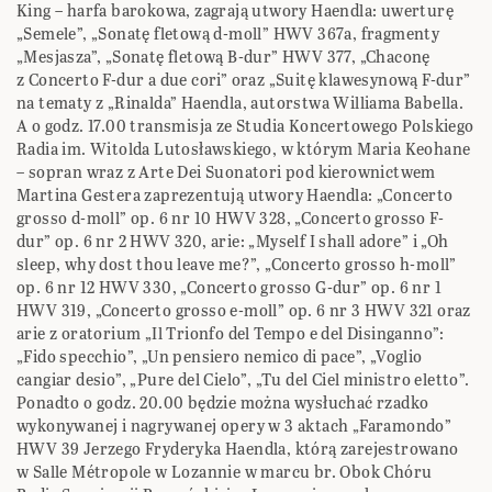
King – harfa barokowa, zagrają utwory Haendla: uwerturę
„Semele”, „Sonatę fletową d-moll” HWV 367a, fragmenty
„Mesjasza”, „Sonatę fletową B-dur” HWV 377, „Chaconę
z Concerto F-dur a due cori” oraz „Suitę klawesynową F-dur”
na tematy z „Rinalda” Haendla, autorstwa Williama Babella.
A o godz. 17.00 transmisja ze Studia Koncertowego Polskiego
Radia im. Witolda Lutosławskiego, w którym Maria Keohane
– sopran wraz z Arte Dei Suonatori pod kierownictwem
Martina Gestera zaprezentują utwory Haendla: „Concerto
grosso d-moll” op. 6 nr 10 HWV 328, „Concerto grosso F-
dur” op. 6 nr 2 HWV 320, arie: „Myself I shall adore” i „Oh
sleep, why dost thou leave me?”, „Concerto grosso h-moll”
op. 6 nr 12 HWV 330, „Concerto grosso G-dur” op. 6 nr 1
HWV 319, „Concerto grosso e-moll” op. 6 nr 3 HWV 321 oraz
arie z oratorium „Il Trionfo del Tempo e del Disinganno”:
„Fido specchio”, „Un pensiero nemico di pace”, „Voglio
cangiar desio”, „Pure del Cielo”, „Tu del Ciel ministro eletto”.
Ponadto o godz. 20.00 będzie można wysłuchać rzadko
wykonywanej i nagrywanej opery w 3 aktach „Faramondo”
HWV 39 Jerzego Fryderyka Haendla, którą zarejestrowano
w Salle Métropole w Lozannie w marcu br. Obok Chóru