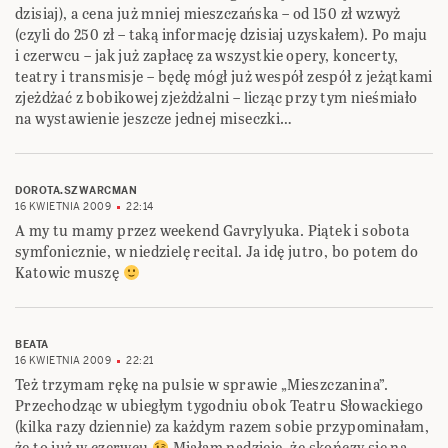
dzisiaj), a cena już mniej mieszczańska – od 150 zł wzwyż
(czyli do 250 zł – taką informację dzisiaj uzyskałem). Po maju
i czerwcu – jak już zapłacę za wszystkie opery, koncerty,
teatry i transmisje – będę mógł już wespół zespół z jeżątkami
zjeżdżać z bobikowej zjeżdżalni – licząc przy tym nieśmiało
na wystawienie jeszcze jednej miseczki…
DOROTA.SZWARCMAN
16 KWIETNIA 2009
22:14
A my tu mamy przez weekend Gavrylyuka. Piątek i sobota
symfonicznie, w niedzielę recital. Ja idę jutro, bo potem do
Katowic muszę
BEATA
16 KWIETNIA 2009
22:21
Też trzymam rękę na pulsie w sprawie „Mieszczanina”.
Przechodząc w ubiegłym tygodniu obok Teatru Słowackiego
(kilka razy dziennie) za każdym razem sobie przypominałam,
że to już w czerwcu
Miałam nadzieję, że skończy się na