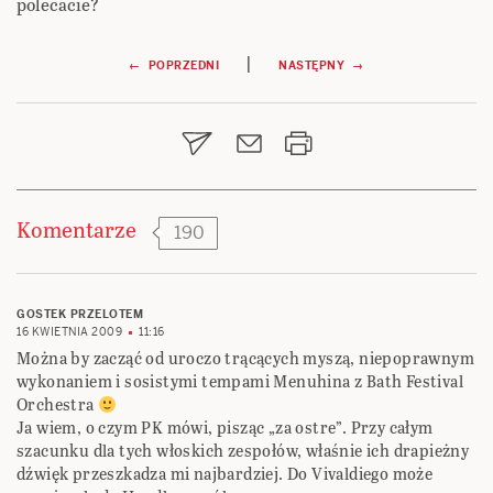
polecacie?
Nawigacja
|
← POPRZEDNI
NASTĘPNY →
wpisu
Komentarze
190
GOSTEK PRZELOTEM
16 KWIETNIA 2009
11:16
Można by zacząć od uroczo trącących myszą, niepoprawnym
wykonaniem i sosistymi tempami Menuhina z Bath Festival
Orchestra
Ja wiem, o czym PK mówi, pisząc „za ostre”. Przy całym
szacunku dla tych włoskich zespołów, właśnie ich drapieżny
dźwięk przeszkadza mi najbardziej. Do Vivaldiego może