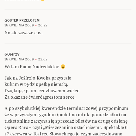
GOSTEK PRZELOTEM
16 KWIETNIA 2009
20:22
No ale zawsze cuś.
60jerzy
16 KWIETNIA 2009
22:02
Witam Panią Nadredaktor
Jak na Jeż(rz)o-Kwoka przystało
kukam w tę dziupelkę niemałą.
Dziękując psim jeżozbawcom wielce
Za okazane ćwierćagrestom serce.
A po szybciutkiej kwerendzie terminarzowej przypominam,
że w przyszłym tygodniu (podobno od ok. poniedziałku) na
ticketonline zaczyna się sprzedaż biletów na drugą odsłonę
Opera Rara – czyli „Mieszczanina szlachcicem”. Spektakle 6
i 7 czerwca w Teatrze Słowackiego (o czym zadecydowano