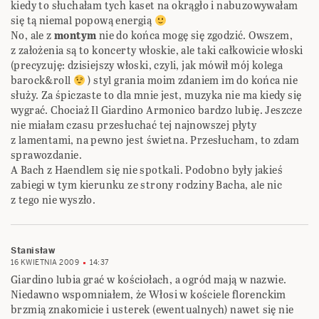
kiedy to słuchałam tych kaset na okrągło i nabuzowywałam
się tą niemal popową energią
No, ale z
montym
nie do końca mogę się zgodzić. Owszem,
z założenia są to koncerty włoskie, ale taki całkowicie włoski
(precyzuję: dzisiejszy włoski, czyli, jak mówił mój kolega
barock&roll
) styl grania moim zdaniem im do końca nie
służy. Za śpiczaste to dla mnie jest, muzyka nie ma kiedy się
wygrać. Chociaż Il Giardino Armonico bardzo lubię. Jeszcze
nie miałam czasu przesłuchać tej najnowszej płyty
z lamentami, na pewno jest świetna. Przesłucham, to zdam
sprawozdanie.
A Bach z Haendlem się nie spotkali. Podobno były jakieś
zabiegi w tym kierunku ze strony rodziny Bacha, ale nic
z tego nie wyszło.
Stanisław
16 KWIETNIA 2009
14:37
Giardino lubia grać w kościołach, a ogród mają w nazwie.
Niedawno wspomniałem, że Włosi w kościele florenckim
brzmią znakomicie i usterek (ewentualnych) nawet się nie