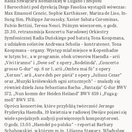
Radia Szwajcarii Romańskiej w Lugano i zespołu
I Barocchisti pod dyrekcją Diego Fasolisa wystąpili wówczas:
Max Emanuel Cencic, Sophie Karthäuser, Marina de Liso, In-
Sung Sim, Philippe Jaroussky, Xavier Sabata Corominas,
Fulvio Bettini, Teresa Nesci. Późnym wieczorem, o godz.
23.30, retransmisja Koncertu Narodowej Orkiestry
Symfonicznej Radia Duńskiego pod batutą Tona Koopmana,
z udziałem solistów Andreasa Scholia – kontratenor, Tona
Koopmana – organy. Występ miał miejsce w Kopenhadze
w lutym br., a w programie, obok utworów Haendla – arii
„Vivi tiranno” i „Dove sei” z opery „Rodelinda”, „Concerto
grosso G-dur” op. 6 nr 1, arii „Ombra mai fù” z opery
„Xerxes”, arii „Aure deh per pietà” z opery „Juliusz Cezar”
oraz „Muzyki królewskich ogni sztucznych” – znalazły się
również dzieła Jana Sebastiana Bacha: „Fantazja” G-dur BWV
572, „Nun komm der Heiden Heiland” BWV 659 i „Fuga g-
moll” BWV 578.
Oprócz koncertów, które przybliżą twórczość Jerzego
Fryderyka Haendla, 19 kwietnia w radiowej Dwójce pojawi się
wiele specjalnych audycji poświęconych kompozytorowi.
O godz. 13.05 „Haendel po polsku” – reportaż Barbary
Schabowskiej, w którym m.in. Lilianna Stawarz, Władysław