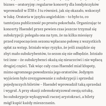
biznes – oratoryjny: regularne koncerty dla londyńczyków
wprowadził w 1738 r. I tu również, jak się okazało, wskoczył
w lukę. Oratoria w języku angielskim – to było to, co
tamtejsza publiczność po prostu pokochała. Organizując te
koncerty Haendel przez pewien czas jeszcze trzymał się
subskrypcji: polegała ona na tym, że na kilka miesięcy
przed rozpoczęciem sezonu wpłacano połowę z wszystkich
opłat za wstęp. Istniało więc ryzyko, że jeśli znajdzie się
zbyt mało subskrybentów, to sezon się nie odbędzie. Istniało
też inne – że subskrybenci okażą się nieuczciwi i nie wpłacą
drugiej części. Tak więc cały czas Haendel miał kłopoty,
mimo ogromnego powodzenia jego oratoriów. Jedynym
wyjściem było zrezygnowanie z subskrypcji i sprzedaż
pojedynczych biletów – Haendel wprowadził taką sprzedaż
i wygrał. A przy okazji zdemokratyzował swoją sztukę,
bo subskrypcje wykupywali raczej arystokraci, a bilety
mógł kupić każdy mieszczanin.