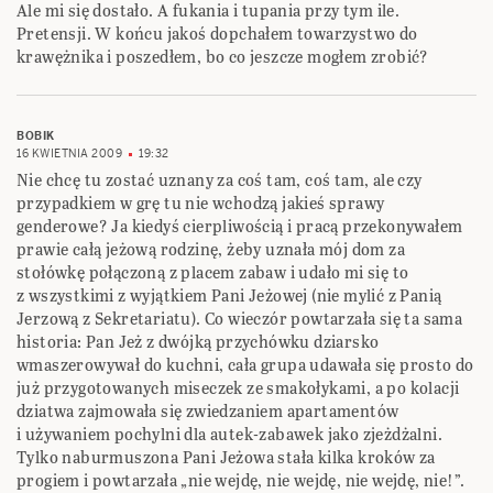
Ale mi się dostało. A fukania i tupania przy tym ile.
Pretensji. W końcu jakoś dopchałem towarzystwo do
krawężnika i poszedłem, bo co jeszcze mogłem zrobić?
BOBIK
16 KWIETNIA 2009
19:32
Nie chcę tu zostać uznany za coś tam, coś tam, ale czy
przypadkiem w grę tu nie wchodzą jakieś sprawy
genderowe? Ja kiedyś cierpliwością i pracą przekonywałem
prawie całą jeżową rodzinę, żeby uznała mój dom za
stołówkę połączoną z placem zabaw i udało mi się to
z wszystkimi z wyjątkiem Pani Jeżowej (nie mylić z Panią
Jerzową z Sekretariatu). Co wieczór powtarzała się ta sama
historia: Pan Jeż z dwójką przychówku dziarsko
wmaszerowywał do kuchni, cała grupa udawała się prosto do
już przygotowanych miseczek ze smakołykami, a po kolacji
dziatwa zajmowała się zwiedzaniem apartamentów
i używaniem pochylni dla autek-zabawek jako zjeżdżalni.
Tylko naburmuszona Pani Jeżowa stała kilka kroków za
progiem i powtarzała „nie wejdę, nie wejdę, nie wejdę, nie!”.