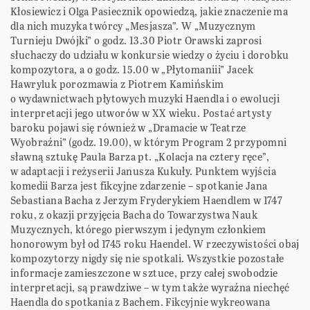
Kłosiewicz i Olga Pasiecznik opowiedzą, jakie znaczenie ma
dla nich muzyka twórcy „Mesjasza”. W „Muzycznym
Turnieju Dwójki” o godz. 13.30 Piotr Orawski zaprosi
słuchaczy do udziału w konkursie wiedzy o życiu i dorobku
kompozytora, a o godz. 15.00 w „Płytomaniii” Jacek
Hawryluk porozmawia z Piotrem Kamińskim
o wydawnictwach płytowych muzyki Haendla i o ewolucji
interpretacji jego utworów w XX wieku. Postać artysty
baroku pojawi się również w „Dramacie w Teatrze
Wyobraźni” (godz. 19.00), w którym Program 2 przypomni
sławną sztukę Paula Barza pt. „Kolacja na cztery ręce”,
w adaptacji i reżyserii Janusza Kukuły. Punktem wyjścia
komedii Barza jest fikcyjne zdarzenie – spotkanie Jana
Sebastiana Bacha z Jerzym Fryderykiem Haendlem w 1747
roku, z okazji przyjęcia Bacha do Towarzystwa Nauk
Muzycznych, którego pierwszym i jedynym członkiem
honorowym był od 1745 roku Haendel. W rzeczywistości obaj
kompozytorzy nigdy się nie spotkali. Wszystkie pozostałe
informacje zamieszczone w sztuce, przy całej swobodzie
interpretacji, są prawdziwe – w tym także wyraźna niechęć
Haendla do spotkania z Bachem. Fikcyjnie wykreowana