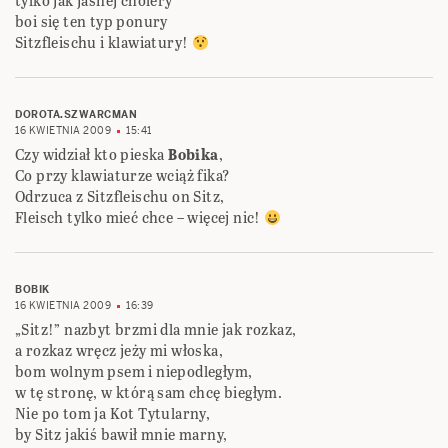
tylko jak jasnej cholery
boi się ten typ ponury
Sitzfleischu i klawiatury!
DOROTA.SZWARCMAN
16 KWIETNIA 2009
15:41
Czy widział kto pieska
Bobika
,
Co przy klawiaturze wciąż fika?
Odrzuca z Sitzfleischu on Sitz,
Fleisch tylko mieć chce – więcej nic!
BOBIK
16 KWIETNIA 2009
16:39
„Sitz!” nazbyt brzmi dla mnie jak rozkaz,
a rozkaz wręcz jeży mi włoska,
bom wolnym psem i niepodległym,
w tę stronę, w którą sam chcę biegłym.
Nie po tom ja Kot Tytularny,
by Sitz jakiś bawił mnie marny,