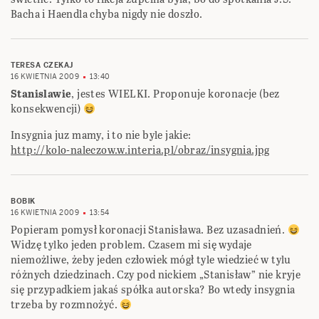
Bacha i Haendla chyba nigdy nie doszło.
TERESA CZEKAJ
16 KWIETNIA 2009
13:40
Stanislawie
, jestes WIELKI. Proponuje koronacje (bez
konsekwencji)
Insygnia juz mamy, i to nie byle jakie:
http://kolo-naleczow.w.interia.pl/obraz/insygnia.jpg
BOBIK
16 KWIETNIA 2009
13:54
Popieram pomysł koronacji Stanisława. Bez uzasadnień.
Widzę tylko jeden problem. Czasem mi się wydaje
niemożliwe, żeby jeden człowiek mógł tyle wiedzieć w tylu
różnych dziedzinach. Czy pod nickiem „Stanisław” nie kryje
się przypadkiem jakaś spółka autorska? Bo wtedy insygnia
trzeba by rozmnożyć.