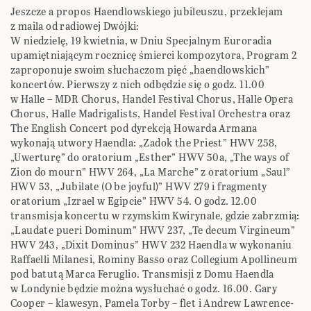
Jeszcze a propos Haendlowskiego jubileuszu, przeklejam
z maila od radiowej Dwójki:
W niedzielę, 19 kwietnia, w Dniu Specjalnym Euroradia
upamiętniającym rocznicę śmierci kompozytora, Program 2
zaproponuje swoim słuchaczom pięć „haendlowskich”
koncertów. Pierwszy z nich odbędzie się o godz. 11.00
w Halle – MDR Chorus, Handel Festival Chorus, Halle Opera
Chorus, Halle Madrigalists, Handel Festival Orchestra oraz
The English Concert pod dyrekcją Howarda Armana
wykonają utwory Haendla: „Zadok the Priest” HWV 258,
„Uwerturę” do oratorium „Esther” HWV 50a, „The ways of
Zion do mourn” HWV 264, „La Marche” z oratorium „Saul”
HWV 53, „Jubilate (O be joyful)” HWV 279 i fragmenty
oratorium „Izrael w Egipcie” HWV 54. O godz. 12.00
transmisja koncertu w rzymskim Kwirynale, gdzie zabrzmią:
„Laudate pueri Dominum” HWV 237, „Te decum Virgineum”
HWV 243, „Dixit Dominus” HWV 232 Haendla w wykonaniu
Raffaelli Milanesi, Rominy Basso oraz Collegium Apollineum
pod batutą Marca Feruglio. Transmisji z Domu Haendla
w Londynie będzie można wysłuchać o godz. 16.00. Gary
Cooper – klawesyn, Pamela Torby – flet i Andrew Lawrence-