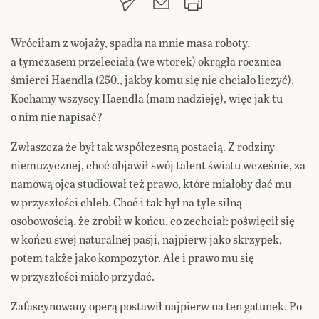
Wróciłam z wojaży, spadła na mnie masa roboty,
a tymczasem przeleciała (we wtorek) okrągła rocznica
śmierci Haendla (250., jakby komu się nie chciało liczyć).
Kochamy wszyscy Haendla (mam nadzieję), więc jak tu
o nim nie napisać?
Zwłaszcza że był tak współczesną postacią. Z rodziny
niemuzycznej, choć objawił swój talent światu wcześnie, za
namową ojca studiował też prawo, które miałoby dać mu
w przyszłości chleb. Choć i tak był na tyle silną
osobowością, że zrobił w końcu, co zechciał: poświęcił się
w końcu swej naturalnej pasji, najpierw jako skrzypek,
potem także jako kompozytor. Ale i prawo mu się
w przyszłości miało przydać.
Zafascynowany operą postawił najpierw na ten gatunek. Po