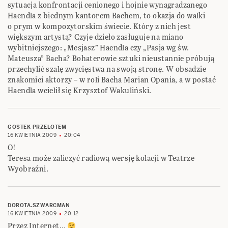
sytuacja konfrontacji cenionego i hojnie wynagradzanego
Haendla z biednym kantorem Bachem, to okazja do walki
o prym w kompozytorskim świecie. Który z nich jest
większym artystą? Czyje dzieło zasługuje na miano
wybitniejszego: „Mesjasz” Haendla czy „Pasja wg św.
Mateusza” Bacha? Bohaterowie sztuki nieustannie próbują
przechylić szalę zwycięstwa na swoją stronę. W obsadzie
znakomici aktorzy – w roli Bacha Marian Opania, a w postać
Haendla wcielił się Krzysztof Wakuliński.
GOSTEK PRZELOTEM
16 KWIETNIA 2009
20:04
O!
Teresa może zaliczyć radiową wersję kolacji w Teatrze
Wyobraźni.
DOROTA.SZWARCMAN
16 KWIETNIA 2009
20:12
Przez Internet…