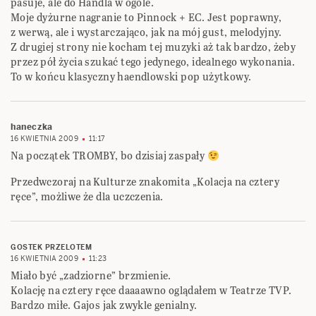
pasuje, ale do Handla w ogóle.
Moje dyżurne nagranie to Pinnock + EC. Jest poprawny,
z werwą, ale i wystarczająco, jak na mój gust, melodyjny.
Z drugiej strony nie kocham tej muzyki aż tak bardzo, żeby
przez pół życia szukać tego jedynego, idealnego wykonania.
To w końcu klasyczny haendlowski pop użytkowy.
haneczka
16 KWIETNIA 2009
11:17
Na początek TROMBY, bo dzisiaj zaspały
Przedwczoraj na Kulturze znakomita „Kolacja na cztery
ręce”, możliwe że dla uczczenia.
GOSTEK PRZELOTEM
16 KWIETNIA 2009
11:23
Miało być „zadziorne” brzmienie.
Kolację na cztery ręce daaaawno oglądałem w Teatrze TVP.
Bardzo miłe. Gajos jak zwykle genialny.