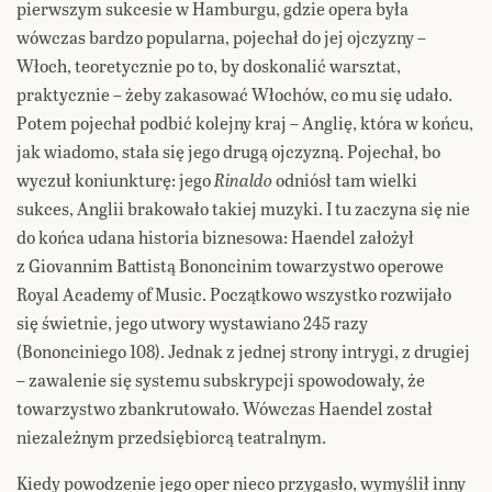
pierwszym sukcesie w Hamburgu, gdzie opera była
wówczas bardzo popularna, pojechał do jej ojczyzny –
Włoch, teoretycznie po to, by doskonalić warsztat,
praktycznie – żeby zakasować Włochów, co mu się udało.
Potem pojechał podbić kolejny kraj – Anglię, która w końcu,
jak wiadomo, stała się jego drugą ojczyzną. Pojechał, bo
wyczuł koniunkturę: jego
Rinaldo
odniósł tam wielki
sukces, Anglii brakowało takiej muzyki. I tu zaczyna się nie
do końca udana historia biznesowa: Haendel założył
z Giovannim Battistą Bononcinim towarzystwo operowe
Royal Academy of Music. Początkowo wszystko rozwijało
się świetnie, jego utwory wystawiano 245 razy
(Bononciniego 108). Jednak z jednej strony intrygi, z drugiej
– zawalenie się systemu subskrypcji spowodowały, że
towarzystwo zbankrutowało. Wówczas Haendel został
niezależnym przedsiębiorcą teatralnym.
Kiedy powodzenie jego oper nieco przygasło, wymyślił inny