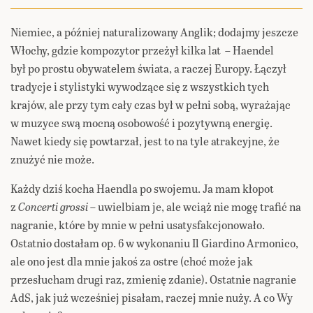
Niemiec, a później naturalizowany Anglik; dodajmy jeszcze
Włochy, gdzie kompozytor przeżył kilka lat – Haendel
był po prostu obywatelem świata, a raczej Europy. Łączył
tradycje i stylistyki wywodzące się z wszystkich tych
krajów, ale przy tym cały czas był w pełni sobą, wyrażając
w muzyce swą mocną osobowość i pozytywną energię.
Nawet kiedy się powtarzał, jest to na tyle atrakcyjne, że
znużyć nie może.
Każdy dziś kocha Haendla po swojemu. Ja mam kłopot
z
Concerti grossi
– uwielbiam je, ale wciąż nie mogę trafić na
nagranie, które by mnie w pełni usatysfakcjonowało.
Ostatnio dostałam op. 6 w wykonaniu Il Giardino Armonico,
ale ono jest dla mnie jakoś za ostre (choć może jak
przesłucham drugi raz, zmienię zdanie). Ostatnie nagranie
AdS, jak już wcześniej pisałam, raczej mnie nuży. A co Wy