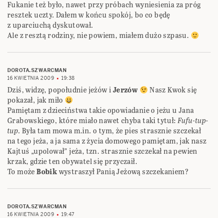
Fukanie też było, nawet przy próbach wyniesienia za próg
resztek uczty. Dałem w końcu spokój, bo co będę
z uparciuchą dyskutował.
Ale z resztą rodziny, nie powiem, miałem dużo szpasu.
DOROTA.SZWARCMAN
16 KWIETNIA 2009
19:38
Dziś, widzę, popołudnie jeżów i
Jerzów
Nasz Kwok się
pokazał, jak miło
Pamiętam z dzieciństwa takie opowiadanie o jeżu u Jana
Grabowskiego, które miało nawet chyba taki tytuł:
Fufu-tup-
tup
. Była tam mowa m.in. o tym, że pies strasznie szczekał
na tego jeża, a ja sama z życia domowego pamiętam, jak nasz
Kajtuś „upolował” jeża, tzn. strasznie szczekał na pewien
krzak, gdzie ten obywatel się przyczaił.
To może
Bobik
wystraszył Panią Jeżową szczekaniem?
DOROTA.SZWARCMAN
16 KWIETNIA 2009
19:47