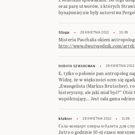
oraz parę utworów, z których Strawi
bynajmniej nie były autorstwa Pergo
Stopa
28 KWIETNIA 2012
10:39
Misteria Paschalia okiem antropolog
http://www.dwutygodnik.com/artyk
28 KWIETNIA 2012
DOROTA SZWARCMAN
E, tylko o połowie pan antropolog n
Widzę, że w większości ocen się zga
„Ewangelista (Markus Brutscher), rozw
histeryczny, ale jaki miał być?” Otóż
współczujący… Jest cała gama odcien
klakier
28 KWIETNIA 2012
11:08
Гала-концерт оперы и балета для сл
Jutro o godzinie 10-ej czasu warszaw