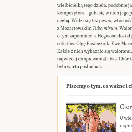
wielbicielką tego dzieła, podobnie 
kompozytora – gubi się w nich jego 
cechą. Widzi się też pewną wtórność,
z Mozartowskim
Tuba mirum
. Walo
o tym zapomnieć, a Hogwood dostał 
solistów: Olgę Pasiecznik, Ewę Marc
Każde z nich wykazało się walorami,
najwięcej do śpiewania) i bas. Chór 
było warto posłuchać.
Piszemy o tym, co ważne i 
Cier
O wie
najmn