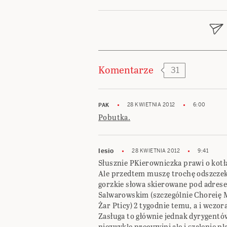
wpisu
Komentarze
31
28 KWIETNIA 2012
6:00
PAK
Pobutka.
lesio
28 KWIETNIA 2012
9:41
Słusznie PKierowniczka prawi o kotł
Ale przedtem muszę trochę odszczekać
gorzkie słowa skierowane pod adrese
Salwarowskim (szczególnie Choreię M
Żar Pticy) 2 tygodnie temu, a i wczora
Zasługa to głównie jednak dyrygentó
niezwykle precyzyjni ale i szalenie pl