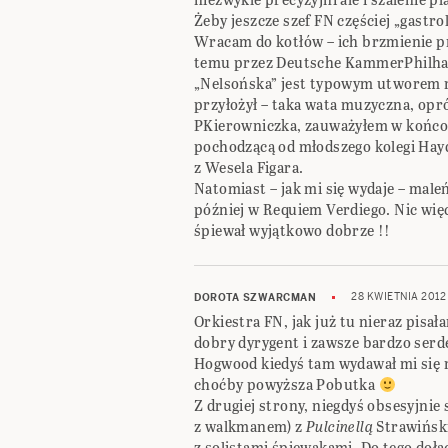
Żeby jeszcze szef FN częściej „gastr
Wracam do kotłów – ich brzmienie p
temu przez Deutsche KammerPhilh
„Nelsońska” jest typowym utworem na
przyłożył – taka wata muzyczna, opr
PKierowniczka, zauważyłem w końco
pochodzącą od młodszego kolegi Hay
z Wesela Figara.
Natomiast – jak mi się wydaje – male
później w Requiem Verdiego. Nic wię
śpiewał wyjątkowo dobrze !!
28 KWIETNIA 2012
DOROTA SZWARCMAN
Orkiestra FN, jak już tu nieraz pisała
dobry dyrygent i zawsze bardzo serde
Hogwood kiedyś tam wydawał mi się n
choćby powyższa Pobutka
Z drugiej strony, niegdyś obsesyjnie
z walkmanem) z
Pulcinellą
Strawiński
z solistami śpiewakami. Do tego dołą