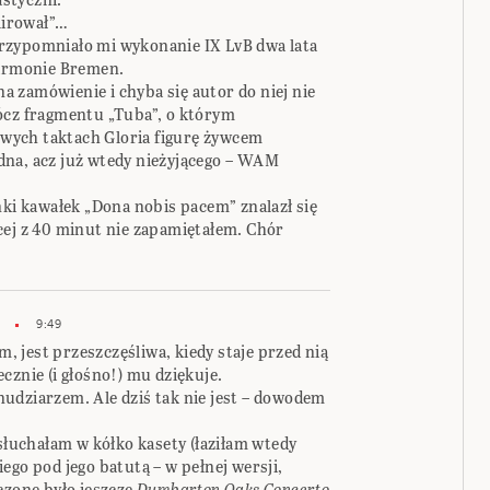
olirował”…
rzypomniało mi wykonanie IX LvB dwa lata
armonie Bremen.
 zamówienie i chyba się autor do niej nie
ócz fragmentu „Tuba”, o którym
wych taktach Gloria figurę żywcem
dna, acz już wtedy nieżyjącego – WAM
ńki kawałek „Dona nobis pacem” znalazł się
cej z 40 minut nie zapamiętałem. Chór
9:49
m, jest przeszczęśliwa, kiedy staje przed nią
cznie (i głośno!) mu dziękuje.
udziarzem. Ale dziś tak nie jest – dowodem
 słuchałam w kółko kasety (łaziłam wtedy
ego pod jego batutą – w pełnej wersji,
czone było jeszcze
Dumbarton Oaks Concerto