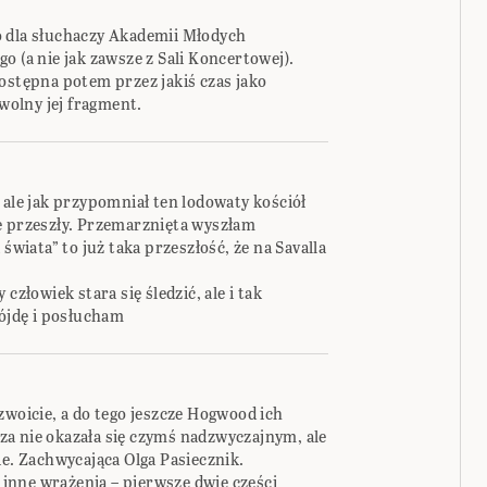
o dla słuchaczy Akademii Młodych
o (a nie jak zawsze z Sali Koncertowej).
ostępna potem przez jakiś czas jako
olny jej fragment.
 ale jak przypomniał ten lodowaty kościół
e przeszły. Przemarznięta wyszłam
świata” to już taka przeszłość, że na Savalla
człowiek stara się śledzić, ale i tak
pójdę i posłucham
zwoicie, a do tego jeszcze Hogwood ich
a nie okazała się czymś nadzwyczajnym, ale
ie. Zachwycająca Olga Pasiecznik.
inne wrażenia – pierwsze dwie części