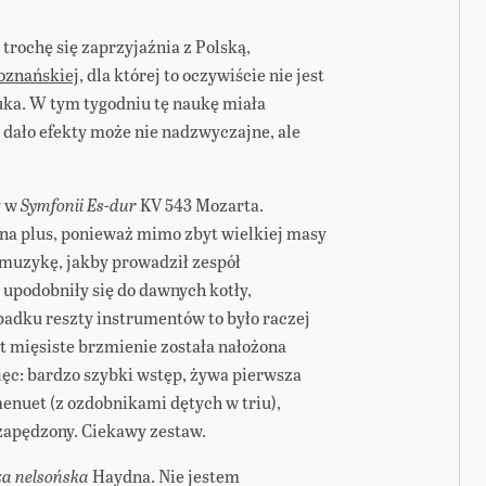
trochę się zaprzyjaźnia z Polską,
oznańskiej
, dla której to oczywiście nie jest
uka. W tym tygodniu tę naukę miała
 dało efekty może nie nadzwyczajne, ale
y w
Symfonii Es-dur
KV 543 Mozarta.
na plus, ponieważ mimo zbyt wielkiej masy
 muzykę, jakby prowadził zespół
upodobniły się do dawnych kotły,
padku reszty instrumentów to było raczej
t mięsiste brzmienie została nałożona
więc: bardzo szybki wstęp, żywa pierwsza
enuet (z ozdobnikami dętych w triu),
e zapędzony. Ciekawy zestaw.
a nelsońska
Haydna. Nie jestem