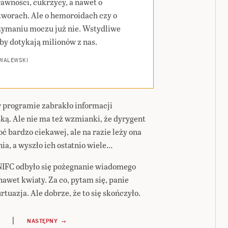
rawności, cukrzycy, a nawet o
worach. Ale o hemoroidach czy o
zymaniu moczu już nie. Wstydliwe
by dotykają milionów z nas.
 WALEWSKI
programie zabrakło informacji
ką. Ale nie ma też wzmianki, że dyrygent
ć bardzo ciekawej, ale na razie leży ona
ia, a wyszło ich ostatnio wiele…
 NIFC odbyło się pożegnanie wiadomego
awet kwiaty. Za co, pytam się, panie
tuazja. Ale dobrze, że to się skończyło.
|
NASTĘPNY →