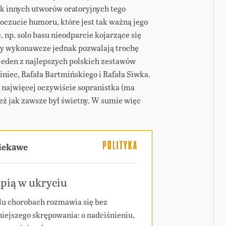
jak innych utworów oratoryjnych tego
poczucie humoru, które jest tak ważną jego
 np. solo basu nieodparcie kojarzące się
ry wykonawcze jednak pozwalają trochę
jeden z najlepszych polskich zestawów
iniec, Rafała Bartmińskiego i Rafała Siwka.
 najwięcej oczywiście sopranistka (ma
też jak zawsze był świetny. W sumie więc
ciekawe
pią w ukryciu
lu chorobach rozmawia się bez
iejszego skrępowania: o nadciśnieniu,