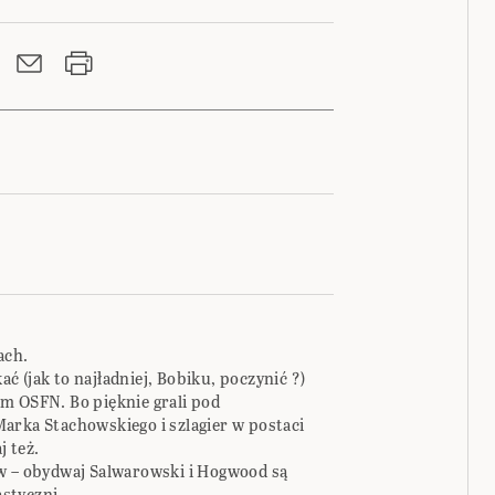
ach.
 (jak to najładniej, Bobiku, poczynić ?)
m OSFN. Bo pięknie grali pod
arka Stachowskiego i szlagier w postaci
j też.
w – obydwaj Salwarowski i Hogwood są
astyczni.