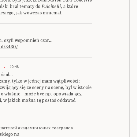
ński brał tematy do
Pulcinelli
, a które
lesiego, jak wówczas mniemał.
a, czyli wspomnień czar…
ul/3430/
10:48
apisał…
dzamy, tylko w jednej mam wątpliwości:
ijający się ze sceny na scenę, był w istocie
 to właśnie – może być np. opowiadający,
i, w jakich można tę postać oddawać.
ушателей академии юных театралов
skiego na