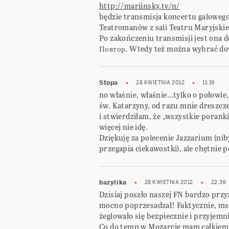
http://mariinsky.tv/n/
będzie transmisja koncertu galoweg
Teatromanów z sali Teatru Maryjskieg
Po zakończeniu transmisji jest ona d
Повтор. Wtedy też można wybrać dow
Stopa
28 KWIETNIA 2012
11:19
no właśnie, właśnie…tylko o połowie,
św. Katarzyny, od razu mnie dreszcz
i stwierdziłam, że „wszystkie poranki 
więcej nie idę.
Dziękuję za polecenie Jazzarium (niby 
przegapia ciekawostki), ale chętnie 
bazylika
28 KWIETNIA 2012
22:36
Dzisiaj poszło naszej FN bardzo przy
mocno poprzesadzał! Faktycznie, msz
żeglowało się bezpiecznie i przyjemn
Co do temp w Mozarcie mam całkiem 