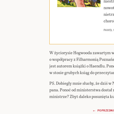
niest
nowot
nietr
choro
PAWEŁ
W życiorysie Hogwooda zawartym w 
o współpracy z Filharmonią Poznańs
jest autorem książki o Haendlu. Pono
w stosie grubych ksiąg do przeczytan
PS. Dobiegły mnie słuchy, że dziś w
pana. Ponoć od ministerstwa dostał n
ministrze? Zbyt daleko posunięta kur
Nawigacja
← POPRZEDNI