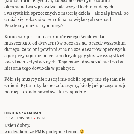
(Monachium, Bayreuth, La Scala) o różnym stopniu
okropieństwa wprawdzie, ale wszystkich nieudanych
i wszystkich sprzecznych z materią dzieła – ale zaśpiewał, bo
chciał się pokazać w tej roli na największych scenach.
Przykłady można by mnożyć.
Konieczny jest solidarny opór całego środowiska
muzycznego, od dyrygentów poczynając, przede wszystkim
dlatego, że to oni powinni stać na czele teatrów operowych,
a już przynajmniej mieć tam decydujący głos we wszystkich
kwestiach artystycznych. Tego nawet dowodzić nie trzeba,
historia tego dowiodła w praktyce.
Póki się muzycy nie ruszą i nie odbiją opery, nic się tam nie
zmieni. Pytanie tylko, co zobaczymy, kiedy już przegalopuje
po niej to stado bawołów i kurz opadnie.
DOROTA SZWARCMAN
14 KWIETNIA 2013
10:33
Dzień dobry,
wiedziałam, że
PMK
podejmie temat