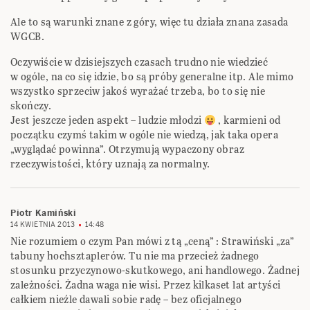
Ale to są warunki znane z góry, więc tu działa znana zasada
WGCB.
Oczywiście w dzisiejszych czasach trudno nie wiedzieć
w ogóle, na co się idzie, bo są próby generalne itp. Ale mimo
wszystko sprzeciw jakoś wyrażać trzeba, bo to się nie
skończy.
Jest jeszcze jeden aspekt – ludzie młodzi
, karmieni od
początku czymś takim w ogóle nie wiedzą, jak taka opera
„wyglądać powinna”. Otrzymują wypaczony obraz
rzeczywistości, który uznają za normalny.
Piotr Kamiński
14 KWIETNIA 2013
14:48
Nie rozumiem o czym Pan mówi z tą „ceną” : Strawiński „za”
tabuny hochsztaplerów. Tu nie ma przecież żadnego
stosunku przyczynowo-skutkowego, ani handlowego. Żadnej
zależności. Żadna waga nie wisi. Przez kilkaset lat artyści
całkiem nieźle dawali sobie radę – bez oficjalnego