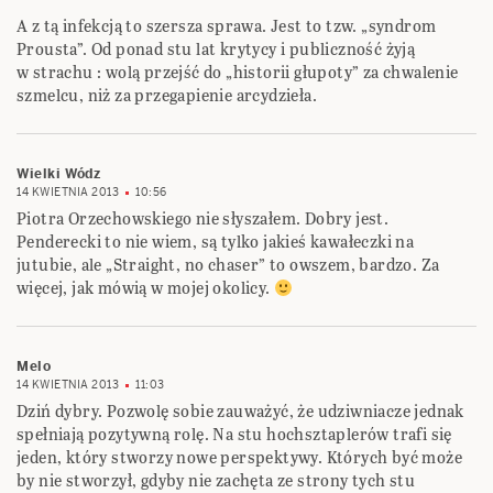
A z tą infekcją to szersza sprawa. Jest to tzw. „syndrom
Prousta”. Od ponad stu lat krytycy i publiczność żyją
w strachu : wolą przejść do „historii głupoty” za chwalenie
szmelcu, niż za przegapienie arcydzieła.
Wielki Wódz
14 KWIETNIA 2013
10:56
Piotra Orzechowskiego nie słyszałem. Dobry jest.
Penderecki to nie wiem, są tylko jakieś kawałeczki na
jutubie, ale „Straight, no chaser” to owszem, bardzo. Za
więcej, jak mówią w mojej okolicy.
Melo
14 KWIETNIA 2013
11:03
Dziń dybry. Pozwolę sobie zauważyć, że udziwniacze jednak
spełniają pozytywną rolę. Na stu hochsztaplerów trafi się
jeden, który stworzy nowe perspektywy. Których być może
by nie stworzył, gdyby nie zachęta ze strony tych stu