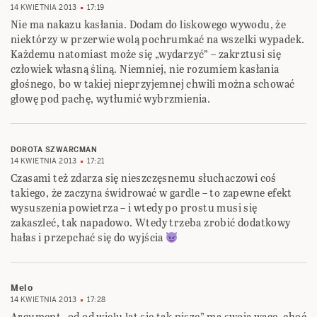
14 KWIETNIA 2013
17:19
Nie ma nakazu kasłania. Dodam do liskowego wywodu, że
niektórzy w przerwie wolą pochrumkać na wszelki wypadek.
Każdemu natomiast może się „wydarzyć” – zakrztusi się
człowiek własną śliną. Niemniej, nie rozumiem kasłania
głośnego, bo w takiej nieprzyjemnej chwili można schować
głowę pod pachę, wytłumić wybrzmienia.
DOROTA SZWARCMAN
14 KWIETNIA 2013
17:21
Czasami też zdarza się nieszczęsnemu słuchaczowi coś
takiego, że zaczyna świdrować w gardle – to zapewne efekt
wysuszenia powietrza – i wtedy po prostu musi się
zakaszleć, tak napadowo. Wtedy trzeba zrobić dodatkowy
hałas i przepchać się do wyjścia
Melo
14 KWIETNIA 2013
17:28
Argument „od od wielu lat się tak pisze” ma swoją wagę, choć