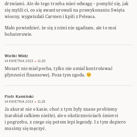
drzwiami. Ale do tego trzeba mieć odwagę – pomylić się, jak
się mylili ci, co się awanturowali na prawykonaniu Swięta
wiosny, wygwizdali Carmen i kpili z Peleasa.
Mało powiedzieć, że się z nimi nie zgadzam, ale to moi
bohaterowie.
Wielki Wódz
14 KWIETNIA 2013
11:20
Mozart nie miał pecha, tylko nie umiał kontrolować
płynności finansowej. Poza tym zgoda.
Piotr Kamiński
14 KWIETNIA 2013
11:25
Ja akurat nie o kasie, choć z tym były znane problemy
(zarabiał całkiem nieźle), ale o okolicznościach śmierci
i pogrzebu, z czego się potem lepi legendy. I z tym dopiero
musimy się męczyć.