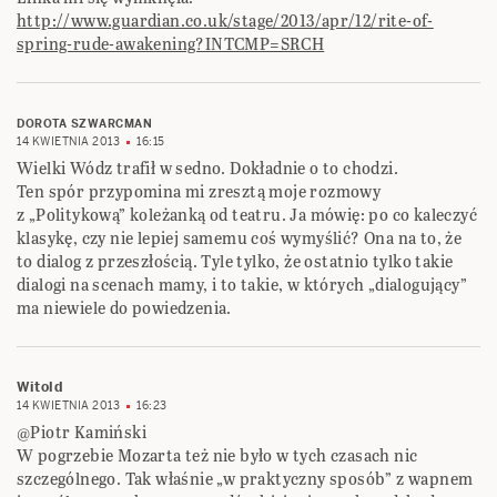
http://www.guardian.co.uk/stage/2013/apr/12/rite-of-
spring-rude-awakening?INTCMP=SRCH
DOROTA SZWARCMAN
14 KWIETNIA 2013
16:15
Wielki Wódz trafił w sedno. Dokładnie o to chodzi.
Ten spór przypomina mi zresztą moje rozmowy
z „Politykową” koleżanką od teatru. Ja mówię: po co kaleczyć
klasykę, czy nie lepiej samemu coś wymyślić? Ona na to, że
to dialog z przeszłością. Tyle tylko, że ostatnio tylko takie
dialogi na scenach mamy, i to takie, w których „dialogujący”
ma niewiele do powiedzenia.
Witold
14 KWIETNIA 2013
16:23
@Piotr Kamiński
W pogrzebie Mozarta też nie było w tych czasach nic
szczególnego. Tak właśnie „w praktyczny sposób” z wapnem