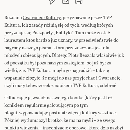
Rozdano
Gwarancje Kultury
, przyznawane przez TVP
Kultura. Ich zasady różnią się od tych, według których
przyznaje się Paszporty „Polityki”. Tam może zostać
laureatem ktoś bardzo już uznany, w przeciwieństwie do
nagrody naszego pisma, która przeznaczona jest dla
młodych obiecujących. Dlatego Piotr Beczała właściwie już
od początku był poza naszym zasięgiem, bo już był za
wielki, zaś TVP Kultura mogła go nagrodzić – tak się
wspaniale złożyło, że mógł do nas przyjechać i Gwarancję,
czyli mały telewizorek z napisem TVP Kultura, odebrać.
Odbierając ją wsiadł na swojego konika (który jest też
konikiem regularnie galopującym po tym
blogu), wypowiadając postulat: więcej kultury w sztuce.
Później wytłumaczył krótko, że ma na myśli – ze swego
punktu widzenia – inscenizacje operowe, które dziś nazbyt