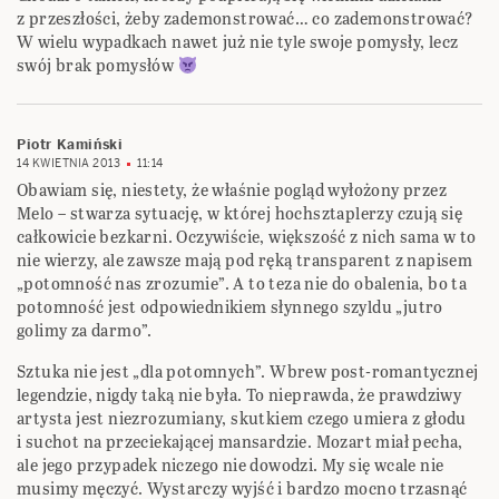
z przeszłości, żeby zademonstrować… co zademonstrować?
W wielu wypadkach nawet już nie tyle swoje pomysły, lecz
swój brak pomysłów
Piotr Kamiński
14 KWIETNIA 2013
11:14
Obawiam się, niestety, że właśnie pogląd wyłożony przez
Melo – stwarza sytuację, w której hochsztaplerzy czują się
całkowicie bezkarni. Oczywiście, większość z nich sama w to
nie wierzy, ale zawsze mają pod ręką transparent z napisem
„potomność nas zrozumie”. A to teza nie do obalenia, bo ta
potomność jest odpowiednikiem słynnego szyldu „jutro
golimy za darmo”.
Sztuka nie jest „dla potomnych”. Wbrew post-romantycznej
legendzie, nigdy taką nie była. To nieprawda, że prawdziwy
artysta jest niezrozumiany, skutkiem czego umiera z głodu
i suchot na przeciekającej mansardzie. Mozart miał pecha,
ale jego przypadek niczego nie dowodzi. My się wcale nie
musimy męczyć. Wystarczy wyjść i bardzo mocno trzasnąć