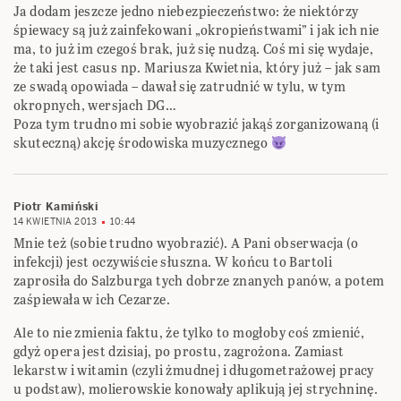
Ja dodam jeszcze jedno niebezpieczeństwo: że niektórzy
śpiewacy są już zainfekowani „okropieństwami” i jak ich nie
ma, to już im czegoś brak, już się nudzą. Coś mi się wydaje,
że taki jest casus np. Mariusza Kwietnia, który już – jak sam
ze swadą opowiada – dawał się zatrudnić w tylu, w tym
okropnych, wersjach DG…
Poza tym trudno mi sobie wyobrazić jakąś zorganizowaną (i
skuteczną) akcję środowiska muzycznego
Piotr Kamiński
14 KWIETNIA 2013
10:44
Mnie też (sobie trudno wyobrazić). A Pani obserwacja (o
infekcji) jest oczywiście słuszna. W końcu to Bartoli
zaprosiła do Salzburga tych dobrze znanych panów, a potem
zaśpiewała w ich Cezarze.
Ale to nie zmienia faktu, że tylko to mogłoby coś zmienić,
gdyż opera jest dzisiaj, po prostu, zagrożona. Zamiast
lekarstw i witamin (czyli żmudnej i długometrażowej pracy
u podstaw), molierowskie konowały aplikują jej strychninę.