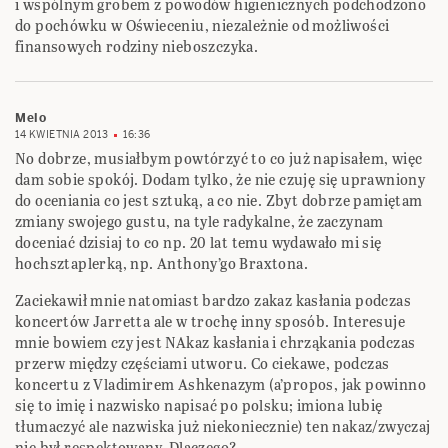
i wspólnym grobem z powodów higienicznych podchodzono
do pochówku w Oświeceniu, niezależnie od możliwości
finansowych rodziny nieboszczyka.
Melo
14 KWIETNIA 2013
16:36
No dobrze, musiałbym powtórzyć to co już napisałem, więc
dam sobie spokój. Dodam tylko, że nie czuję się uprawniony
do oceniania co jest sztuką, a co nie. Zbyt dobrze pamiętam
zmiany swojego gustu, na tyle radykalne, że zaczynam
doceniać dzisiaj to co np. 20 lat temu wydawało mi się
hochsztaplerką, np. Anthony’go Braxtona.
Zaciekawił mnie natomiast bardzo zakaz kasłania podczas
koncertów Jarretta ale w trochę inny sposób. Interesuje
mnie bowiem czy jest NAkaz kasłania i chrząkania podczas
przerw między częściami utworu. Co ciekawe, podczas
koncertu z Vladimirem Ashkenazym (a’propos, jak powinno
się to imię i nazwisko napisać po polsku; imiona lubię
tłumaczyć ale nazwiska już niekoniecznie) ten nakaz/zwyczaj
nie był respektowany. Dlaczego?