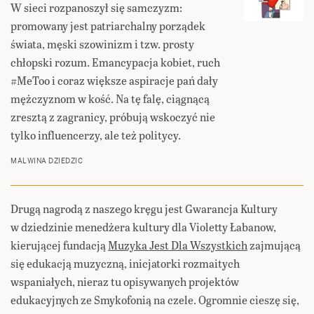
W sieci rozpanoszył się samczyzm:
promowany jest patriarchalny porządek
świata, męski szowinizm i tzw. prosty
chłopski rozum. Emancypacja kobiet, ruch
#MeToo i coraz większe aspiracje pań dały
mężczyznom w kość. Na tę falę, ciągnącą
zresztą z zagranicy, próbują wskoczyć nie
tylko influencerzy, ale też politycy.
MALWINA DZIEDZIC
Drugą nagrodą z naszego kręgu jest Gwarancja Kultury
w dziedzinie menedżera kultury dla Violetty Łabanow,
kierującej fundacją
Muzyka Jest Dla Wszystkich
zajmującą
się edukacją muzyczną, inicjatorki rozmaitych
wspaniałych, nieraz tu opisywanych projektów
edukacyjnych ze Smykofonią na czele. Ogromnie cieszę się,