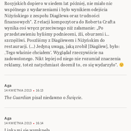
Rosyjskich dopiero w siedem lat później, nie miało nic
wspólnego z wydarzeniami i było wynikiem odejścia
Niżyńskiego z zespołu Diagilewa oraz trudności
finansowych”. Z relacji kompozytora do Roberta Crafta
wynika coś wręcz przeciwnego niż załamanie: „Po
przedstawieniu byliśmy podnieceni, źli, oburzeni i…
szczęśliwi. Poszliśmy z Diagilewem i Niżyńskim do
restauracji. (…) Jedyną uwagą, jaką zrobił [Diagilew], było:
‚Tego właśnie chciałem’. Wyglądał rzeczywiście na
zadowolonego. Nikt lepiej od niego nie rozumiał znaczenia
reklamy, toteż natychmiast docenił to, co się wydarzyło”.
Aga
14 KWIETNIA 2013
16:13
The Guardian
pisał niedawno o
Święcie.
Aga
14 KWIETNIA 2013
16:14
Linka mi się wymknęła.