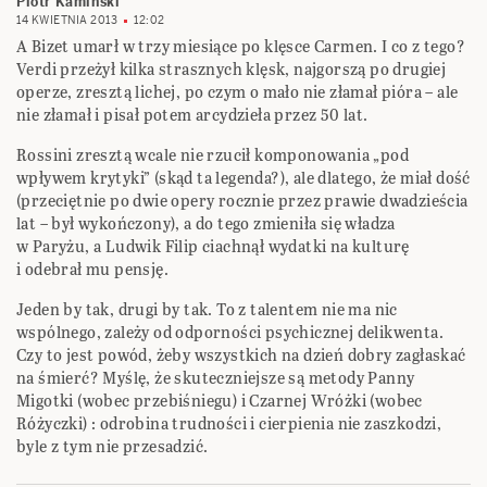
Piotr Kamiński
14 KWIETNIA 2013
12:02
A Bizet umarł w trzy miesiące po klęsce Carmen. I co z tego?
Verdi przeżył kilka strasznych klęsk, najgorszą po drugiej
operze, zresztą lichej, po czym o mało nie złamał pióra – ale
nie złamał i pisał potem arcydzieła przez 50 lat.
Rossini zresztą wcale nie rzucił komponowania „pod
wpływem krytyki” (skąd ta legenda?), ale dlatego, że miał dość
(przeciętnie po dwie opery rocznie przez prawie dwadzieścia
lat – był wykończony), a do tego zmieniła się władza
w Paryżu, a Ludwik Filip ciachnął wydatki na kulturę
i odebrał mu pensję.
Jeden by tak, drugi by tak. To z talentem nie ma nic
wspólnego, zależy od odporności psychicznej delikwenta.
Czy to jest powód, żeby wszystkich na dzień dobry zagłaskać
na śmierć? Myślę, że skuteczniejsze są metody Panny
Migotki (wobec przebiśniegu) i Czarnej Wróżki (wobec
Różyczki) : odrobina trudności i cierpienia nie zaszkodzi,
byle z tym nie przesadzić.