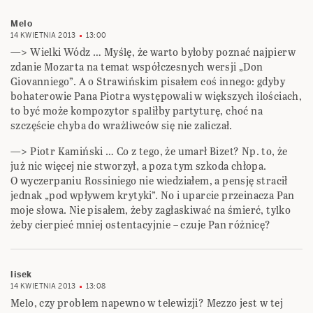
Melo
14 KWIETNIA 2013
13:00
—> Wielki Wódz … Myślę, że warto byłoby poznać najpierw
zdanie Mozarta na temat współczesnych wersji „Don
Giovanniego”. A o Strawińskim pisałem coś innego: gdyby
bohaterowie Pana Piotra występowali w większych ilościach,
to być może kompozytor spaliłby partyturę, choć na
szczęście chyba do wrażliwców się nie zaliczał.
—> Piotr Kamiński … Co z tego, że umarł Bizet? Np. to, że
już nic więcej nie stworzył, a poza tym szkoda chłopa.
O wyczerpaniu Rossiniego nie wiedziałem, a pensję stracił
jednak „pod wpływem krytyki”. No i uparcie przeinacza Pan
moje słowa. Nie pisałem, żeby zagłaskiwać na śmierć, tylko
żeby cierpieć mniej ostentacyjnie – czuje Pan różnicę?
lisek
14 KWIETNIA 2013
13:08
Melo, czy problem napewno w telewizji? Mezzo jest w tej