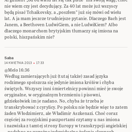
nie wiem czy jest decydujący. Za 40 lat może już wszyscy
będą pisać Tchaikovsky, a „poszłem” już się mówi od wielu
lat. A ja mam jeszcze trudniejsze pytanie. Dlaczego Bach jest
Janem, a Beethoven LudwiGiem, a nie LudwiKiem? Albo
dlaczego monarchom brytyjskim tłumaczy się imiona na
polski, hiszpańskim nie?
Saba
14 KWIETNIA 2013
17:33
@Melo 16:36
Według zamierających już (tutaj także) zasad języka
rodzimego spolszcza się jedynie imiona królów i chyba
świętych. Wszyscy inni śmiertelnicy powinni mieć je swoje
oryginalne, w oryginalnym brzmieniu i pisowni,
gdziekolwiek im je nadano. No, chyba że trzeba je
transkrybować z cyrylicy. Po polsku nie będzie więc to zatem
żaden Włodzimierz, ale Władimir Aszkenazi. Choć coraz
częściej za rosyjskimi paszportami czytamy u nas imiona
i nazwiska z tamtej strony Europy w transkrypcji angielskiej
– podobno na wyraźne indywidualne żądania sławnych