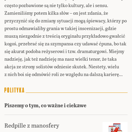
często pozbawione są nie tylko kultury, ale i sensu.
Zamieniliśmy potem kilka słów – on jest zdania, że
przyczynić się do zmiany sytuacji mogą śpiewacy, którzy po
prostu odmawialiby grania w takiej inscenizacji, gdzie
muszą niezgodnie z treścią oryginału przykładowo gwałcić
kogoś, przebrać się za szympansa czy udawać ćpuna, bo tak
się akurat podoba reżyserowi i tzw. dramaturgowi. Miejmy
nadzieję, jak też nadzieję ma nasz wielki tenor, że taka
akcja ze strony solistów odniesie skutek. Niestety, wielu
z nich boi się odmówić roli ze względu na dalszą karierę…
Piszemy o tym, co ważne i ciekawe
Redpille z manosfery