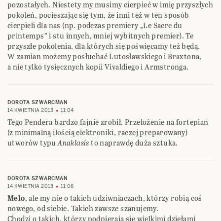
pozostałych. Niestety my musimy cierpieć w imię przyszłych
pokoleń, pocieszając się tym, że inni też w ten sposób
cierpieli dla nas (np. podczas premiery „Le Sacre du
printemps” i stu innych, mniej wybitnych premier). Te
przyszłe pokolenia, dla których się poświęcamy też będą.
W zamian możemy posłuchać Lutosławskiego i Braxtona,
a nie tylko tysięcznych kopii Vivaldiego i Armstronga.
DOROTA SZWARCMAN
14 KWIETNIA 2013
11:04
Tego Pendera bardzo fajnie zrobił. Przełożenie na fortepian
(z minimalną ilością elektroniki, raczej preparowany)
utworów typu
Anaklasis
to naprawdę duża sztuka.
DOROTA SZWARCMAN
14 KWIETNIA 2013
11:06
Melo
, ale my nie o takich udziwniaczach, którzy robią coś
nowego, od siebie. Takich zawsze szanujemy.
Chodzi o takich, którzy podpierają się wielkimi dziełami