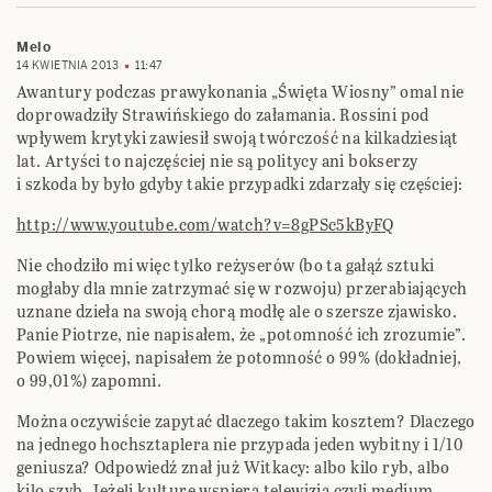
Melo
14 KWIETNIA 2013
11:47
Awantury podczas prawykonania „Święta Wiosny” omal nie
doprowadziły Strawińskiego do załamania. Rossini pod
wpływem krytyki zawiesił swoją twórczość na kilkadziesiąt
lat. Artyści to najczęściej nie są politycy ani bokserzy
i szkoda by było gdyby takie przypadki zdarzały się częściej:
http://www.youtube.com/watch?v=8gPSc5kByFQ
Nie chodziło mi więc tylko reżyserów (bo ta gałąź sztuki
mogłaby dla mnie zatrzymać się w rozwoju) przerabiających
uznane dzieła na swoją chorą modłę ale o szersze zjawisko.
Panie Piotrze, nie napisałem, że „potomność ich zrozumie”.
Powiem więcej, napisałem że potomność o 99% (dokładniej,
o 99,01%) zapomni.
Można oczywiście zapytać dlaczego takim kosztem? Dlaczego
na jednego hochsztaplera nie przypada jeden wybitny i 1/10
geniusza? Odpowiedź znał już Witkacy: albo kilo ryb, albo
kilo szyb. Jeżeli kulturę wspiera telewizja czyli medium