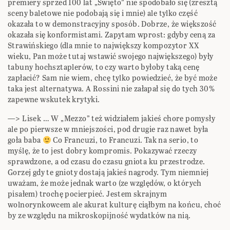
premiery sprzed 100 lat „Święto” nie spodobało się (zresztą
sceny baletowe nie podobają się i mnie) ale tylko część
okazała to w demonstracyjny sposób. Dobrze, że większość
okazała się konformistami. Zapytam wprost: gdyby ceną za
Strawińskiego (dla mnie to największy kompozytor XX
wieku, Pan może tutaj wstawić swojego największego) były
tabuny hochsztaplerów, to czy warto byłoby taką cenę
zapłacić? Sam nie wiem, chcę tylko powiedzieć, że być może
taka jest alternatywa. A Rossini nie załapał się do tych 30%
zapewne wskutek krytyki.
—> Lisek … W „Mezzo” też widziałem jakieś chore pomysły
ale po pierwsze w mniejszości, pod drugie raz nawet była
goła baba
Co Francuzi, to Francuzi. Tak na serio, to
myślę, że to jest dobry kompromis. Pokazywać rzeczy
sprawdzone, a od czasu do czasu gniota ku przestrodze.
Gorzej gdy te gnioty dostają jakieś nagrody. Tym niemniej
uważam, że może jednak warto (ze względów, o których
pisałem) trochę pocierpieć. Jestem skrajnym
wolnorynkowcem ale akurat kulturę ciąłbym na końcu, choć
by ze względu na mikroskopijność wydatków na nią.