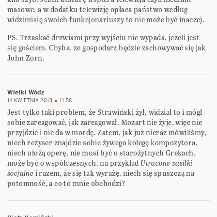
masowe, a w dodatku telewizję opłaca państwo według
widzimisię swoich funkcjonariuszy to nie może być inaczej.
PS. Trzaskać drzwiami przy wyjściu nie wypada, jeżeli jest
się gościem. Chyba, ze gospodarz będzie zachowywać się jak
John Zorn.
Wielki Wódz
14 KWIETNIA 2013
11:58
Jest tylko taki problem, że Strawiński żył, widział to i mógł
sobie zareagować, jak zareagował. Mozart nie żyje, więc nie
przyjdzie i nie da w mordę. Zatem, jak już nieraz mówiliśmy,
niech reżyser znajdzie sobie żywego kolegę kompozytora,
niech ułożą operę, nie musi być o starożytnych Grekach,
może być o współczesnych, na przykład
Utracone zasiłki
socjalne
i razem, że się tak wyrażę, niech się spuszczą na
potomność, a co to mnie obchodzi?