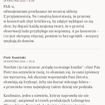
14 KWIETNIA 2013
9:38
PAK-u,
odwzajemniam przekazane mi wczoraj ukłony.
Z przyjemnością. No i smętną konstatacją, że przerwy
w koncertach zbyt krótkie są, by zdążyć wykłapać co się
chce, by dopaść każdą znajomą twarz, że o prostej
obserwacji ludu przybyłego nie wspomnę. A po koncercie –
i to jest okropny obyczaj, powiem to bez ogródek – wszyscy
zmykają do domów.
Piotr Kamiński
14 KWIETNIA 2013
10:11
Niechże i ja raz jeszcze „wsiądę na mojego konika” : choć Pan
Piotr ma oczywiście rację, to obawiam się, że sami śpiewacy
nie wystarczą. Jak słusznie wspomniała Pani Dorota,
obawiają się bryknąć, żeby nie dostać wilczego biletu –
a przeciwko temu największy talent dzisiaj nie podziała.
Kaufmann, jeden z niewielu, którzy naprawdę nic nie
„muszą”, zaśpiewał w trzech produkcjach Lohengrina