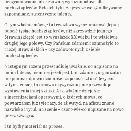
programowania interesownej wyrozumiałości dla
hochsztaplerów. Było ich tylu, że jeszcze wciąż odkrywamy
zapomniane, autentyczne talenty.
O tym właśnie mówię: ta trwożliwa wyrozumiałość (lepiej
puścić tysiąc hochsztaplerów, niż skrzywdzić jednego
Strawińskiego) jest to wynalazek XX wieku i to właściwie
drugiej jego połowy. Czy Pańskim zdaniem rozmnożyło to
raczej Strawińskich – czy zadowolonych z siebie
hochsztaplerów.
Następnym razem przestudiuję uważnie, co napisano na
moim bilecie, niemniej jeżeli jest tam zdanie : „organizator
nie ponosi odpowiedzialności za jakość sztuki” (czy coś
w tym sensie), to umowa najwyraźniej nie przewiduje…
wystawienia innej sztuki. A to właśnie dzieje się
z inscenizacjami operowymi, o których mowa, co
powtarzałem już tyle razy, że aż wstyd: na afiszu znane
nazwisko i tytuł, na scenie – czort-wie-co napisane na nowo
przez szwagra.
I tu byłby materiał na proces.