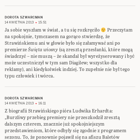
DOROTA SZWARCMAN
14 KWIETNIA 2013
15:51
Ja sobie wyszłam w świat, a tu się rozkręciło
Przeczytam
na spokojnie, tymczasem na gorąco stwierdzę, że
Strawińskiemu ani w głowie było się załamywać ani po
premierze
Święta wiosny
(są zresztą przesłanki, które mogą
świadczyć – nie muszą – że skandal był wyreżyserowany i być
może uczestniczył w tym sam Diagilew; wszystko dla
reklamy), ani kiedykolwiek indziej. To zupełnie nie był tego
typu człowiek i twórca.
DOROTA SZWARCMAN
14 KWIETNIA 2013
16:11
Z biografii Strawińskiego pióra Ludwika Erhardta:
„Burzliwy przebieg premiery nie przeszkodził zresztą
dalszym czterem, znacznie już spokojniejszym
przedstawieniom, które odbyły się zgodnie z programem
sezonu. To, że ponownie pojawił się na afiszu Baletów