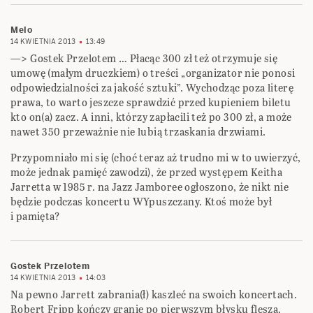
Melo
14 KWIETNIA 2013
13:49
—> Gostek Przelotem … Płacąc 300 zł też otrzymuje się
umowę (małym druczkiem) o treści „organizator nie ponosi
odpowiedzialności za jakość sztuki”. Wychodząc poza literę
prawa, to warto jeszcze sprawdzić przed kupieniem biletu
kto on(a) zacz. A inni, którzy zapłacili też po 300 zł, a może
nawet 350 przeważnie nie lubią trzaskania drzwiami.
Przypomniało mi się (choć teraz aż trudno mi w to uwierzyć,
może jednak pamięć zawodzi), że przed występem Keitha
Jarretta w 1985 r. na Jazz Jamboree ogłoszono, że nikt nie
będzie podczas koncertu WYpuszczany. Ktoś może był
i pamięta?
Gostek Przelotem
14 KWIETNIA 2013
14:03
Na pewno Jarrett zabrania(ł) kaszleć na swoich koncertach.
Robert Fripp kończy granie po pierwszym błysku flesza.