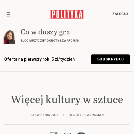
ZALOGUJ
Co w duszy gra
BLOG
MUZYCZNY DOROTY SZWARCMAN
Oferta na pierwszy rok:
5 zł/tydzień
SUBSKRYBUJ
Więcej kultury w sztuce
13 KWIETNIA 2013
DOROTA SZWARCMAN