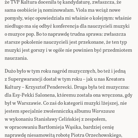
że TVP Kultura doceniła tę kandydaturę, zwłaszcza, że
sama osobiście ją nominowałam. Viola ma wciąż nowe
pomysły, więc opowiedziała mi właśnie o kolejnym: właśnie
niedługo ma się odbyć konferencja dla nauczycieli muzyki
o muzyce pop. Bo to naprawdę trudna sprawa: zwłaszcza
starsze pokolenie nauczycieli jest przekonane, że ten typ
muzyki jest gorszy i w ogóle nie powinien być przedmiotem
nauczania.
Dużo było w tym roku nagród muzycznych, bo też i jedną
z Supergwarancji dostał w tym roku – jak u nas Kreatora
Kultury – Krzysztof Penderecki. Druga była też muzyczna:
dla Esy-Pekki Salonena, któremu została ona wręczona, gdy
był w Warszawie. Co zaś do kategorii muzyki lżejszej, nie
jestem specjalnie zwolenniczką albumu
Warszawa
w wykonaniu Stanisławy Celińskiej z zespołem,
w opracowaniu Bartłomieja Wąsika, bardziej cenię
naprawdę niesamowitą robotę Piotra Orzechowskiego,