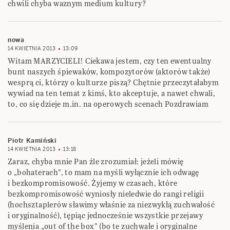
chwili chyba waznym medium kultury?
nowa
14 KWIETNIA 2013
13:09
Witam MARZYCIELI! Ciekawa jestem, czy ten ewentualny
bunt naszych śpiewaków, kompozytorów (aktorów także)
wesprą ci, którzy o kulturze piszą? Chętnie przeczytałabym
wywiad na ten temat z kimś, kto akceptuje, a nawet chwali,
to, co się dzieje m.in. na operowych scenach Pozdrawiam
Piotr Kamiński
14 KWIETNIA 2013
13:18
Zaraz, chyba mnie Pan źle zrozumiał: jeżeli mówię
o „bohaterach”, to mam na myśli wyłącznie ich odwagę
i bezkompromisowość. Żyjemy w czasach, które
bezkompromisowość wyniosły nieledwie do rangi religii
(hochsztaplerów sławimy właśnie za niezwykłą zuchwałość
i oryginalność), tępiąc jednocześnie wszystkie przejawy
myślenia „out of the box” (bo te zuchwałe i oryginalne