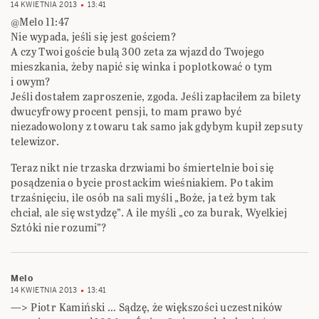
14 KWIETNIA 2013
13:41
@Melo 11:47
Nie wypada, jeśli się jest gościem?
A czy Twoi goście bulą 300 zeta za wjazd do Twojego
mieszkania, żeby napić się winka i poplotkować o tym
i owym?
Jeśli dostałem zaproszenie, zgoda. Jeśli zapłaciłem za bilety
dwucyfrowy procent pensji, to mam prawo być
niezadowolony z towaru tak samo jak gdybym kupił zepsuty
telewizor.
Teraz nikt nie trzaska drzwiami bo śmiertelnie boi się
posądzenia o bycie prostackim wieśniakiem. Po takim
trzaśnięciu, ile osób na sali myśli „Boże, ja też bym tak
chciał, ale się wstydzę”. A ile myśli „co za burak, Wyelkiej
Sztóki nie rozumi”?
Melo
14 KWIETNIA 2013
13:41
—> Piotr Kamiński … Sądzę, że większości uczestników