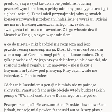
produkcje są wszystkie do siebie podobne i cuchną
przeraźliwym banałem, a próby odmiany paradygmatów tępi
się bezlitośnie). Tamci mieli przynajmniej odwagę swoich
konserwatywnych przekonań i hałaśliwie je wyrażali. Dzisiaj
nie ma nic bardziej zmieszczaniałego, niż rzekoma
awangarda i nie ma o nic awantur. Z tego właśnie drwił
Mrożek w Tangu, o czym wspominałem.
A co do Bizeta – nikt bardziej nie rozpacza nad jego
przedwczesną śmiercią, niż ja. Ktoś, kto w mozartowskim
wieku napisał Carmen, mógł później dokonać cudów. Chcę
tylko powiedzieć, że jego przypadek niczego nie dowodzi, nie
stanowi żadnej reguły, a już napewno – nie nakazuje
trzymania artystów pod pierzyną. Przy czym wcale nie
twierdzę, że Pan to zaleca.
Odebranie Rossiniemu pensji nie miało nic wspólnego
z krytyką. Państwo francuskie obcięło wtedy budżet takich
pensji o 70%, nikt osobiście w Rossiniego tu nie godził.
Przepraszam, jeśli źle zrozumiałem Pańskie słowa, uważam
jednak, że rację miał pewien francuski autor, który pisząc