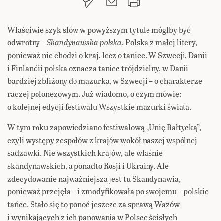
Właściwie szyk słów w powyższym tytule mógłby być
odwrotny –
Skandynawska polska
. Polska z małej litery,
ponieważ nie chodzi o kraj, lecz o taniec. W Szwecji, Danii
i Finlandii polska oznacza taniec trójdzielny, w Danii
bardziej zbliżony do mazurka, w Szwecji – o charakterze
raczej polonezowym. Już wiadomo, o czym mówię:
o kolejnej edycji festiwalu Wszystkie mazurki świata.
W tym roku zapowiedziano festiwalową „Unię Bałtycką”,
czyli występy zespołów z krajów wokół naszej wspólnej
sadzawki. Nie wszystkich krajów, ale właśnie
skandynawskich, a ponadto Rosji i Ukrainy. Ale
zdecydowanie najważniejsza jest tu Skandynawia,
ponieważ przejęła – i zmodyfikowała po swojemu – polskie
tańce. Stało się to ponoć jeszcze za sprawą Wazów
i wynikających z ich panowania w Polsce ścisłych