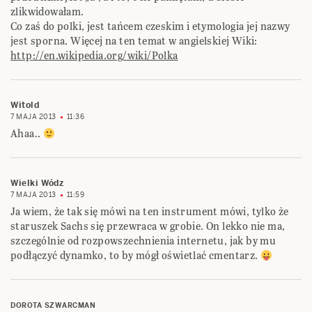
zlikwidowałam.
Co zaś do polki, jest tańcem czeskim i etymologia jej nazwy
jest sporna. Więcej na ten temat w angielskiej Wiki:
http://en.wikipedia.org/wiki/Polka
Witold
7 MAJA 2013
11:36
Ahaa..
Wielki Wódz
7 MAJA 2013
11:59
Ja wiem, że tak się mówi na ten instrument mówi, tylko że
staruszek Sachs się przewraca w grobie. On lekko nie ma,
szczególnie od rozpowszechnienia internetu, jak by mu
podłączyć dynamko, to by mógł oświetlać cmentarz.
DOROTA SZWARCMAN