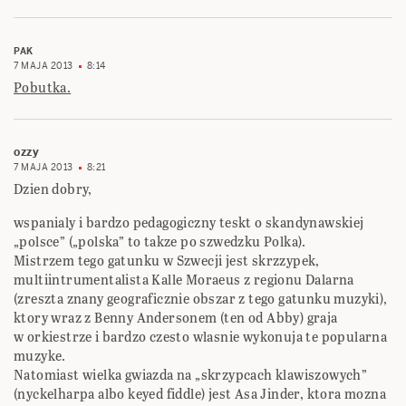
PAK
7 MAJA 2013
8:14
Pobutka.
ozzy
7 MAJA 2013
8:21
Dzien dobry,
wspanialy i bardzo pedagogiczny teskt o skandynawskiej
„polsce” („polska” to takze po szwedzku Polka).
Mistrzem tego gatunku w Szwecji jest skrzzypek,
multiintrumentalista Kalle Moraeus z regionu Dalarna
(zreszta znany geograficznie obszar z tego gatunku muzyki),
ktory wraz z Benny Andersonem (ten od Abby) graja
w orkiestrze i bardzo czesto wlasnie wykonuja te popularna
muzyke.
Natomiast wielka gwiazda na „skrzypcach klawiszowych”
(nyckelharpa albo keyed fiddle) jest Asa Jinder, ktora mozna