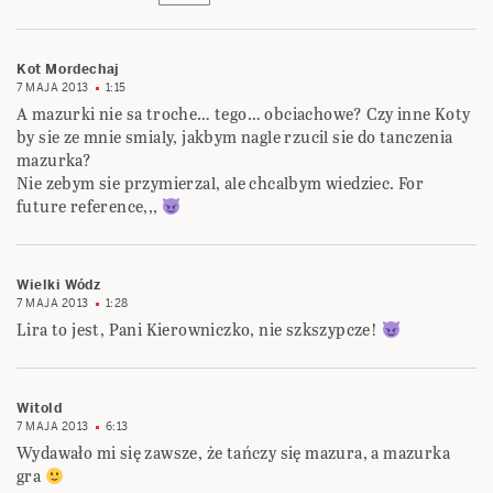
Kot Mordechaj
7 MAJA 2013
1:15
A mazurki nie sa troche… tego… obciachowe? Czy inne Koty
by sie ze mnie smialy, jakbym nagle rzucil sie do tanczenia
mazurka?
Nie zebym sie przymierzal, ale chcalbym wiedziec. For
future reference,,,
Wielki Wódz
7 MAJA 2013
1:28
Lira to jest, Pani Kierowniczko, nie szkszypcze!
Witold
7 MAJA 2013
6:13
Wydawało mi się zawsze, że tańczy się mazura, a mazurka
gra