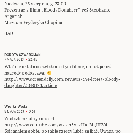
Niedziela, 25 sierpnia, g. 23.00
Prezentacja filmu „Bloody Doughter”, reż Stephanie
Argerich
Muzeum Fryderyka Chopina
:D:D
DOROTA SZWARCMAN
7 MAJA 2013
22:45
Właśnie ostatnio czytałam o tym filmie, on już jakieś
nagrody podostawał
http://www.screendaily.com/reviews/the-latest/bloody-
daughter/5049193.article
Wielki Wódz
8 MAJA 2013
0:14
Znalazłem ładny koncert
http://www.youtube.com/watch?v=zIJAtMgHEV4
Ściągnąłem sobie, bo takie rzeczy lubią znikać. Uwaga, po