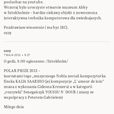
posluchac na youtube.
Wczoraj bylo uroczyste otwarcie muzeum Abby
w Sztokholmie – bardzo ciekawy objekt z nowoczesna
interaktywna technika komputerowa dla zwiedzajacych.
Pozdrawiam wiosennie ( ma byc 18C),
ozzy
ozzy
7 MAJA 2013
9:37
O godz, 9.00 ogloszono: /Sztokholm/
POLAR PRIZE 2013 –
laureatami tego „muzycznego Nobla zostali kompozytorka
finska KAIJA SAARIHO (jej kompozycje „L’ amour de loin”
znana z wykonania Gideona Kremera) a w kategorii
„rozrywki” Senegalczyk YOUSSU N´DOUR ( znany ze
wspolpracy z Peterem Gabrielem)
Milego dnia