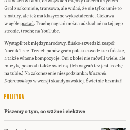
o tańcach w Danii, o związkach między tańcem a życiem.
Grał znakomicie, transowo, ale widać, że nie tylko umie to
z natury, ale też ma klasyczne wykształcenie. Ciekawa
w ogóle
postać
. Trochę nagrań można odsłuchać na tej jego
stronie, trochę na YouTube.
Wystąpił też międzynarodowy, fińsko-szwedzki zespół
Nordik Tree. Trzech panów grało polski szwedzkie i fińskie,
a także własne kompozycje. Oni z kolei nie mówili wiele, ale
muzykę pokazali także świetną. (Ich nagrań też jest trochę
na tubie.) Na zakończenie niespodzianka:
Mazurek
Dąbrowskiego
w wersji skandynawskiej. Świetnie brzmiał!
Piszemy o tym, co ważne i ciekawe