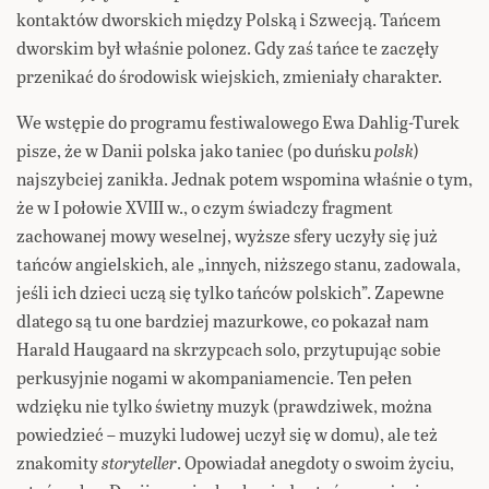
kontaktów dworskich między Polską i Szwecją. Tańcem
dworskim był właśnie polonez. Gdy zaś tańce te zaczęły
przenikać do środowisk wiejskich, zmieniały charakter.
We wstępie do programu festiwalowego Ewa Dahlig-Turek
pisze, że w Danii polska jako taniec (po duńsku
polsk
)
najszybciej zanikła. Jednak potem wspomina właśnie o tym,
że w I połowie XVIII w., o czym świadczy fragment
zachowanej mowy weselnej, wyższe sfery uczyły się już
tańców angielskich, ale „innych, niższego stanu, zadowala,
jeśli ich dzieci uczą się tylko tańców polskich”. Zapewne
dlatego są tu one bardziej mazurkowe, co pokazał nam
Harald Haugaard na skrzypcach solo, przytupując sobie
perkusyjnie nogami w akompaniamencie. Ten pełen
wdzięku nie tylko świetny muzyk (prawdziwek, można
powiedzieć – muzyki ludowej uczył się w domu), ale też
znakomity
storyteller
. Opowiadał anegdoty o swoim życiu,