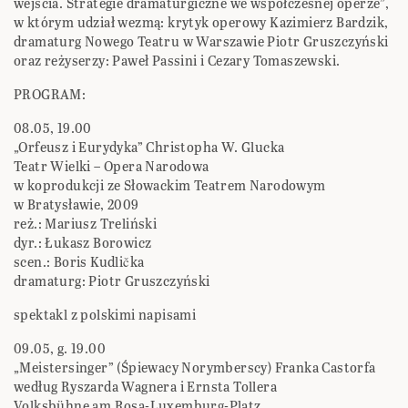
wejścia. Strategie dramaturgiczne we współczesnej operze”,
w którym udział wezmą: krytyk operowy Kazimierz Bardzik,
dramaturg Nowego Teatru w Warszawie Piotr Gruszczyński
oraz reżyserzy: Paweł Passini i Cezary Tomaszewski.
PROGRAM:
08.05, 19.00
„Orfeusz i Eurydyka” Christopha W. Glucka
Teatr Wielki – Opera Narodowa
w koprodukcji ze Słowackim Teatrem Narodowym
w Bratysławie, 2009
reż.: Mariusz Treliński
dyr.: Łukasz Borowicz
scen.: Boris Kudlička
dramaturg: Piotr Gruszczyński
spektakl z polskimi napisami
09.05, g. 19.00
„Meistersinger” (Śpiewacy Norymberscy) Franka Castorfa
według Ryszarda Wagnera i Ernsta Tollera
Volksbühne am Rosa-Luxemburg-Platz