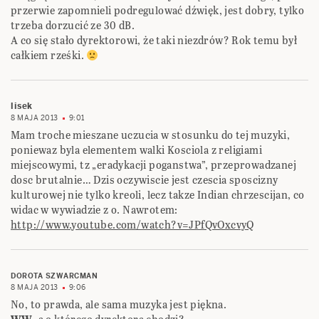
przerwie zapomnieli podregulować dźwięk, jest dobry, tylko
trzeba dorzucić ze 30 dB.
A co się stało dyrektorowi, że taki niezdrów? Rok temu był
całkiem rześki.
lisek
8 MAJA 2013
9:01
Mam troche mieszane uczucia w stosunku do tej muzyki,
poniewaz byla elementem walki Kosciola z religiami
miejscowymi, tz „eradykacji poganstwa”, przeprowadzanej
dosc brutalnie… Dzis oczywiscie jest czescia sposcizny
kulturowej nie tylko kreoli, lecz takze Indian chrzescijan, co
widac w wywiadzie z o. Nawrotem:
http://www.youtube.com/watch?v=JPfQvOxcvyQ
DOROTA SZWARCMAN
8 MAJA 2013
9:06
No, to prawda, ale sama muzyka jest piękna.