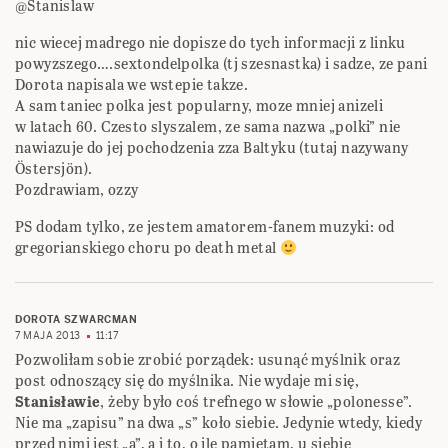
@Stanislaw
nic wiecej madrego nie dopisze do tych informacji z linku
powyzszego….sextondelpolka (tj szesnastka) i sadze, ze pani
Dorota napisala we wstepie takze.
A sam taniec polka jest popularny, moze mniej anizeli
w latach 60. Czesto slyszalem, ze sama nazwa „polki” nie
nawiazuje do jej pochodzenia zza Baltyku (tutaj nazywany
Östersjön).
Pozdrawiam, ozzy
PS dodam tylko, ze jestem amatorem-fanem muzyki: od
gregorianskiego choru po death metal
DOROTA SZWARCMAN
7 MAJA 2013
11:17
Pozwoliłam sobie zrobić porządek: usunąć myślnik oraz
post odnoszący się do myślnika. Nie wydaje mi się,
Stanisławie
, żeby było coś trefnego w słowie „polonesse”.
Nie ma „zapisu” na dwa „s” koło siebie. Jedynie wtedy, kiedy
przed nimi jest „a”, a i to, o ile pamiętam, u siebie