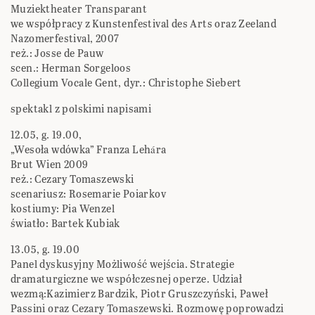
Muziektheater Transparant
we współpracy z Kunstenfestival des Arts oraz Zeeland
Nazomerfestival, 2007
reż.: Josse de Pauw
scen.: Herman Sorgeloos
Collegium Vocale Gent, dyr.: Christophe Siebert
spektakl z polskimi napisami
12.05, g. 19.00,
„Wesoła wdówka” Franza Lehára
Brut Wien 2009
reż.: Cezary Tomaszewski
scenariusz: Rosemarie Poiarkov
kostiumy: Pia Wenzel
światło: Bartek Kubiak
13.05, g. 19.00
Panel dyskusyjny Możliwość wejścia. Strategie
dramaturgiczne we współczesnej operze. Udział
wezmą:Kazimierz Bardzik, Piotr Gruszczyński, Paweł
Passini oraz Cezary Tomaszewski. Rozmowę poprowadzi