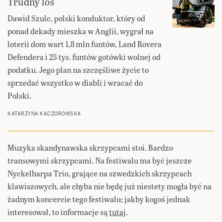
Trudny los
Dawid Szulc, polski konduktor, który od
ponad dekady mieszka w Anglii, wygrał na
loterii dom wart 1,8 mln funtów, Land Rovera
Defendera i 25 tys. funtów gotówki wolnej od
podatku. Jego plan na szczęśliwe życie to
sprzedać wszystko w diabli i wracać do
Polski.
KATARZYNA KACZOROWSKA
Muzyka skandynawska skrzypcami stoi. Bardzo
transowymi skrzypcami. Na festiwalu ma być jeszcze
Nyckelharpa Trio, grające na szwedzkich skrzypcach
klawiszowych, ale chyba nie będę już niestety mogła być na
żadnym koncercie tego festiwalu; jakby kogoś jednak
interesował, to informacje są
tutaj
.