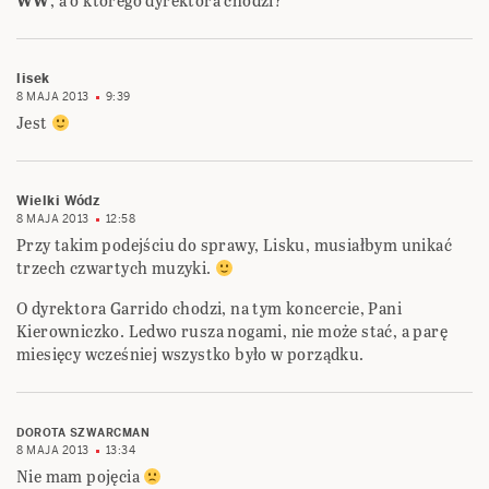
WW
, a o którego dyrektora chodzi?
lisek
8 MAJA 2013
9:39
Jest
Wielki Wódz
8 MAJA 2013
12:58
Przy takim podejściu do sprawy, Lisku, musiałbym unikać
trzech czwartych muzyki.
O dyrektora Garrido chodzi, na tym koncercie, Pani
Kierowniczko. Ledwo rusza nogami, nie może stać, a parę
miesięcy wcześniej wszystko było w porządku.
DOROTA SZWARCMAN
8 MAJA 2013
13:34
Nie mam pojęcia