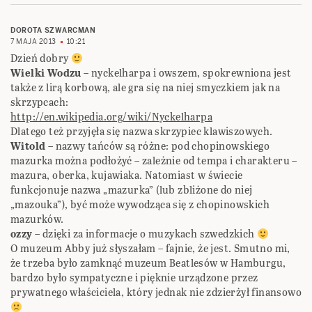
DOROTA SZWARCMAN
7 MAJA 2013
10:21
Dzień dobry
Wielki Wodzu
– nyckelharpa i owszem, spokrewniona jest
także z lirą korbową, ale gra się na niej smyczkiem jak na
skrzypcach:
http://en.wikipedia.org/wiki/Nyckelharpa
Dlatego też przyjęła się nazwa skrzypiec klawiszowych.
Witold
– nazwy tańców są różne: pod chopinowskiego
mazurka można podłożyć – zależnie od tempa i charakteru –
mazura, oberka, kujawiaka. Natomiast w świecie
funkcjonuje nazwa „mazurka” (lub zbliżone do niej
„mazouka”), być może wywodząca się z chopinowskich
mazurków.
ozzy
– dzięki za informacje o muzykach szwedzkich
O muzeum Abby już słyszałam – fajnie, że jest. Smutno mi,
że trzeba było zamknąć muzeum Beatlesów w Hamburgu,
bardzo było sympatyczne i pięknie urządzone przez
prywatnego właściciela, który jednak nie zdzierżył finansowo