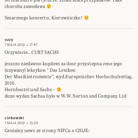
choroba zawodowa
Smacznego koncertu, Kierowniczko!
ozzy
7 MAJA 2013
17:47
Oczywiscie…CURT SACHS
jeszczo niedawno kupilem za dosc przystepna cene jego
(uzywany) leksykon ” Das Lexikon
Der Musikintrumente”, wyd.Europeischer Hochschulverlag,
2010.
Hornbostel und Sachs –
duzo wydan Sachsa bylo w W.W.Norton and Company Ltd
ciekawski
7 MAJA 2013
21:20
Genialny news ze strony NIFCu o CHiJE: