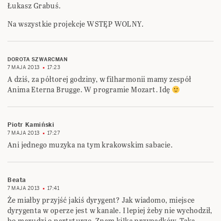
Łukasz Grabuś.
Na wszystkie projekcje WSTĘP WOLNY.
DOROTA SZWARCMAN
7 MAJA 2013
17:23
A dziś, za półtorej godziny, w filharmonii mamy zespół
Anima Eterna Brugge. W programie Mozart. Idę
Piotr Kamiński
7 MAJA 2013
17:27
Ani jednego muzyka na tym krakowskim sabacie.
Beata
7 MAJA 2013
17:41
Że miałby przyjść jakiś dyrygent? Jak wiadomo, miejsce
dyrygenta w operze jest w kanale. I lepiej żeby nie wychodził,
bo marudzi o partyturze. Znam kilka przypadków. Taka