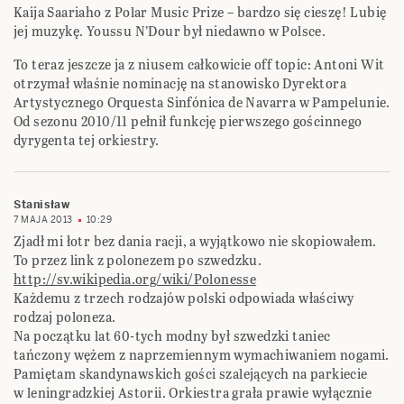
Kaija Saariaho z Polar Music Prize – bardzo się cieszę! Lubię
jej muzykę. Youssu N’Dour był niedawno w Polsce.
To teraz jeszcze ja z niusem całkowicie off topic: Antoni Wit
otrzymał właśnie nominację na stanowisko Dyrektora
Artystycznego Orquesta Sinfónica de Navarra w Pampelunie.
Od sezonu 2010/11 pełnił funkcję pierwszego gościnnego
dyrygenta tej orkiestry.
Stanisław
7 MAJA 2013
10:29
Zjadł mi łotr bez dania racji, a wyjątkowo nie skopiowałem.
To przez link z polonezem po szwedzku.
http://sv.wikipedia.org/wiki/Polonesse
Każdemu z trzech rodzajów polski odpowiada właściwy
rodzaj poloneza.
Na początku lat 60-tych modny był szwedzki taniec
tańczony wężem z naprzemiennym wymachiwaniem nogami.
Pamiętam skandynawskich gości szalejących na parkiecie
w leningradzkiej Astorii. Orkiestra grała prawie wyłącznie