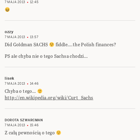
7 MAJA 2013
12:45
ozzy
7 MAJA 2013
13:57
Did Goldman SACHS
fiddle….the Polish finances?
PS ale chyba nie o tego Sachsa chodzi…
lisek
7 MAJA 2013
14:46
Chyba o tego…
http://en.wikipedia.org/wiki/Curt_Sachs
DOROTA SZWARCMAN
7 MAJA 2013
15:46
Z całą pewnością o tego