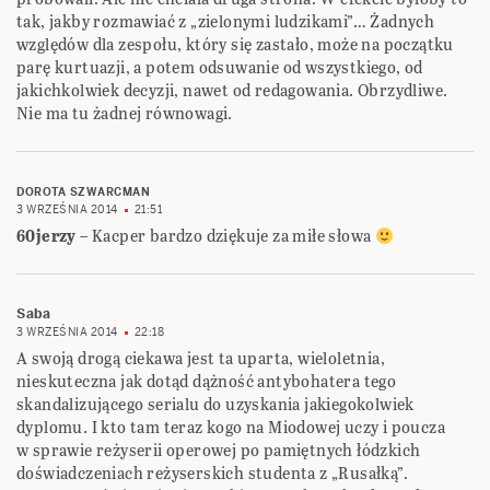
tak, jakby rozmawiać z „zielonymi ludzikami”… Żadnych
względów dla zespołu, który się zastało, może na początku
parę kurtuazji, a potem odsuwanie od wszystkiego, od
jakichkolwiek decyzji, nawet od redagowania. Obrzydliwe.
Nie ma tu żadnej równowagi.
DOROTA SZWARCMAN
3 WRZEŚNIA 2014
21:51
60jerzy
– Kacper bardzo dziękuje za miłe słowa
Saba
3 WRZEŚNIA 2014
22:18
A swoją drogą ciekawa jest ta uparta, wieloletnia,
nieskuteczna jak dotąd dążność antybohatera tego
skandalizującego serialu do uzyskania jakiegokolwiek
dyplomu. I kto tam teraz kogo na Miodowej uczy i poucza
w sprawie reżyserii operowej po pamiętnych łódzkich
doświadczeniach reżyserskich studenta z „Rusałką”.