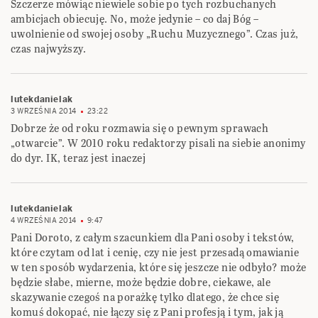
Szczerze mówiąc niewiele sobie po tych rozbuchanych
ambicjach obiecuję. No, może jedynie – co daj Bóg –
uwolnienie od swojej osoby „Ruchu Muzycznego”. Czas już,
czas najwyższy.
lutekdanielak
3 WRZEŚNIA 2014
23:22
Dobrze że od roku rozmawia się o pewnym sprawach
„otwarcie”. W 2010 roku redaktorzy pisali na siebie anonimy
do dyr. IK, teraz jest inaczej
lutekdanielak
4 WRZEŚNIA 2014
9:47
Pani Doroto, z całym szacunkiem dla Pani osoby i tekstów,
które czytam od lat i cenię, czy nie jest przesadą omawianie
w ten sposób wydarzenia, które się jeszcze nie odbyło? może
będzie słabe, mierne, może będzie dobre, ciekawe, ale
skazywanie czegoś na porażkę tylko dlatego, że chce się
komuś dokopać, nie łączy się z Pani profesją i tym, jak ją