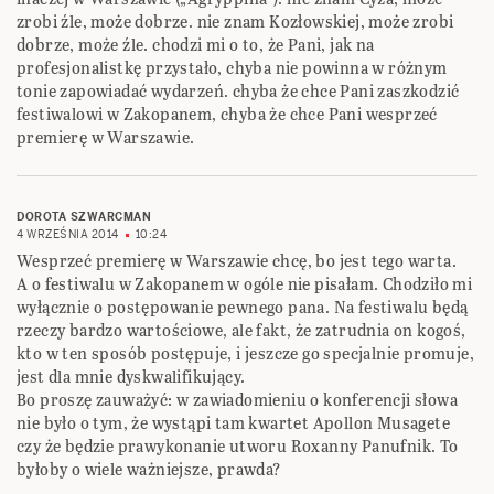
zrobi źle, może dobrze. nie znam Kozłowskiej, może zrobi
dobrze, może źle. chodzi mi o to, że Pani, jak na
profesjonalistkę przystało, chyba nie powinna w różnym
tonie zapowiadać wydarzeń. chyba że chce Pani zaszkodzić
festiwalowi w Zakopanem, chyba że chce Pani wesprzeć
premierę w Warszawie.
DOROTA SZWARCMAN
4 WRZEŚNIA 2014
10:24
Wesprzeć premierę w Warszawie chcę, bo jest tego warta.
A o festiwalu w Zakopanem w ogóle nie pisałam. Chodziło mi
wyłącznie o postępowanie pewnego pana. Na festiwalu będą
rzeczy bardzo wartościowe, ale fakt, że zatrudnia on kogoś,
kto w ten sposób postępuje, i jeszcze go specjalnie promuje,
jest dla mnie dyskwalifikujący.
Bo proszę zauważyć: w zawiadomieniu o konferencji słowa
nie było o tym, że wystąpi tam kwartet Apollon Musagete
czy że będzie prawykonanie utworu Roxanny Panufnik. To
byłoby o wiele ważniejsze, prawda?