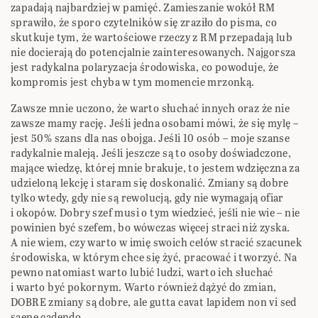
zapadają najbardziej w pamięć. Zamieszanie wokół RM
sprawiło, że sporo czytelników się zraziło do pisma, co
skutkuje tym, że wartościowe rzeczy z RM przepadają lub
nie docierają do potencjalnie zainteresowanych. Najgorsza
jest radykalna polaryzacja środowiska, co powoduje, że
kompromis jest chyba w tym momencie mrzonką.
Zawsze mnie uczono, że warto słuchać innych oraz że nie
zawsze mamy rację. Jeśli jedna osobami mówi, że się mylę –
jest 50% szans dla nas obojga. Jeśli 10 osób – moje szanse
radykalnie maleją. Jeśli jeszcze są to osoby doświadczone,
mające wiedzę, której mnie brakuje, to jestem wdzięczna za
udzieloną lekcję i staram się doskonalić. Zmiany są dobre
tylko wtedy, gdy nie są rewolucją, gdy nie wymagają ofiar
i okopów. Dobry szef musi o tym wiedzieć, jeśli nie wie – nie
powinien być szefem, bo wówczas więcej straci niż zyska.
A nie wiem, czy warto w imię swoich celów stracić szacunek
środowiska, w którym chce się żyć, pracować i tworzyć. Na
pewno natomiast warto lubić ludzi, warto ich słuchać
i warto być pokornym. Warto również dążyć do zmian,
DOBRE zmiany są dobre, ale gutta cavat lapidem non vi sed
saepe cadendo.