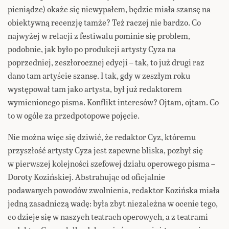
pieniądze) okaże się niewypałem, będzie miała szansę na
obiektywną recenzję tamże? Też raczej nie bardzo. Co
najwyżej w relacji z festiwalu pominie się problem,
podobnie, jak było po produkcji artysty Cyza na
poprzedniej, zeszłorocznej edycji – tak, to już drugi raz
dano tam artyście szansę. I tak, gdy w zeszłym roku
występował tam jako artysta, był już redaktorem
wymienionego pisma. Konflikt interesów? Ojtam, ojtam. Co
to w ogóle za przedpotopowe pojęcie.
Nie można więc się dziwić, że redaktor Cyz, któremu
przyszłość artysty Cyza jest zapewne bliska, pozbył się
w pierwszej kolejności szefowej działu operowego pisma –
Doroty Kozińskiej. Abstrahując od oficjalnie
podawanych powodów zwolnienia, redaktor Kozińska miała
jedną zasadniczą wadę: była zbyt niezależna w ocenie tego,
co dzieje się w naszych teatrach operowych, a z teatrami