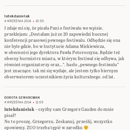
lutekdanielak
4 WRZEŚNIA 2014
10:55
I zdaje mi się, że pisała Pani o festiwalu we wpisie.
przeklejam: „Dostałam już ze 20 zapowiedzi hucznej
konferencji prasowej pewnego festiwalu. Odbędzie się ona
nie byle gdzie, bo w Instytucie Adama Mickiewicza,
w obecności jego dyrektora Pawła Potoroczyna. Będzie też
obecny burmistrz miasta, w którym festiwal się odbywa, jak
również organizatorzy oraz…”. hasło „pewnego festiwalu”
jest znaczące. tak mi się wydaje, ale jestem tylko biernym
obserwatorem-uczestnikiem życia kulturalnego. od lat.
DOROTA SZWARCMAN
4 WRZEŚNIA 2014
11:05
lutekdanielak
– czyżby sam Grzegorz Gauden do mnie
pisał?
No to proszę, Grzegorzu. Zeskanuj, prześlij, wszystko
opowiemy. ZUO trzeba tępić w zarodku