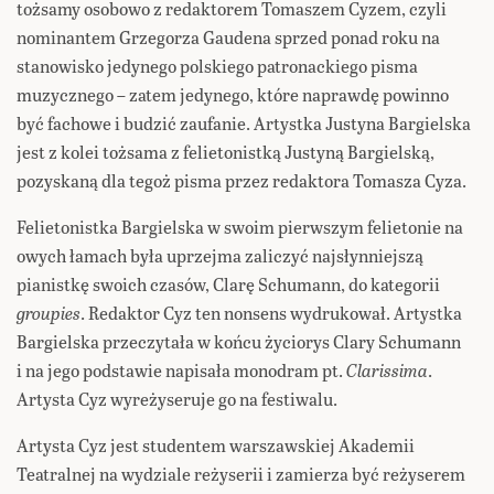
tożsamy osobowo z redaktorem Tomaszem Cyzem, czyli
nominantem Grzegorza Gaudena sprzed ponad roku na
stanowisko jedynego polskiego patronackiego pisma
muzycznego – zatem jedynego, które naprawdę powinno
być fachowe i budzić zaufanie. Artystka Justyna Bargielska
jest z kolei tożsama z felietonistką Justyną Bargielską,
pozyskaną dla tegoż pisma przez redaktora Tomasza Cyza.
Felietonistka Bargielska w swoim pierwszym felietonie na
owych łamach była uprzejma zaliczyć najsłynniejszą
pianistkę swoich czasów, Clarę Schumann, do kategorii
groupies
. Redaktor Cyz ten nonsens wydrukował. Artystka
Bargielska przeczytała w końcu życiorys Clary Schumann
i na jego podstawie napisała monodram pt.
Clarissima
.
Artysta Cyz wyreżyseruje go na festiwalu.
Artysta Cyz jest studentem warszawskiej Akademii
Teatralnej na wydziale reżyserii i zamierza być reżyserem