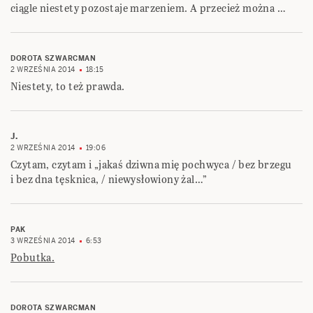
ciągle niestety pozostaje marzeniem. A przecież można …
DOROTA SZWARCMAN
2 WRZEŚNIA 2014
18:15
Niestety, to też prawda.
J.
2 WRZEŚNIA 2014
19:06
Czytam, czytam i „jakaś dziwna mię pochwyca / bez brzegu
i bez dna tęsknica, / niewysłowiony żal…”
PAK
3 WRZEŚNIA 2014
6:53
Pobutka.
DOROTA SZWARCMAN