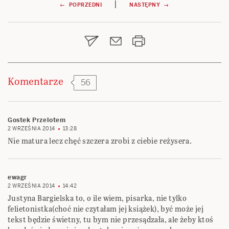
Nawigacja
|
← POPRZEDNI
NASTĘPNY →
wpisu
Komentarze
56
Gostek Przelotem
2 WRZEŚNIA 2014
13:28
Nie matura lecz chęć szczera zrobi z ciebie reżysera.
ewagr
2 WRZEŚNIA 2014
14:42
Justyna Bargielska to, o ile wiem, pisarka, nie tylko
felietonistka(choć nie czytałam jej książek), być może jej
tekst będzie świetny, tu bym nie przesądzała, ale żeby ktoś