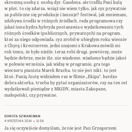
skromną osobę z osobą dyr. Gaudena. ale trafiła Pani kulą
w płot. to się zdarza. wciąż nie wiem tylko, jak cyz prywatnie
za publiczne się produkuje i lansuje? festiwal, jak mniemam,
zdobywa środki w różnych źródłach. rada programowa czy
jakaś inna hydra hybryda postanawia o wydatkowaniu tych
różnych środków (publicznych, prywatnych) na program.
ktoś za niego odpowiada. cyz zrobił w ubiegłym roku wieczór
z Chyrą i Kreutzerem. jedni znajomi z Krakowa mówili mi
rok temu, że było nieźle. teraz robi drugi. powtórzę, może
będzie dobrze, może źle. nie wiadomo. wiadomo będzie jakoś
w połowie września. jak widzę w programie, gra tego
wieczoru pianista Marek Bracha. to nie jest nikt. to jest
ktoś. Panią Justę widziałem raz w filmie „Ekipa”. bardzo
dobra aktorka. trzeba by pytać organizatorów, czy na ten cel
wydatkowali pieniądze z MKiDN, miasta Zakopane,
małopolski, czy prywatne.
DOROTA SZWARCMAN
4 WRZEŚNIA 2014
11:58
Ja się oczywiście domyślam, że nie jest Pan Grzegorzem