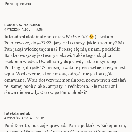
Pani uprawia.
DOROTA SZWARCMAN
4 WRZEŚNIA 2014
9:58
lutekdanielak
(natchnienie z
Wodzireja
?
) – witam.
Po pierwsze, do @23:22: jacy redaktorzy, jakie anonimy? Ma
Pan jakąś wiedzę tajemną? Proszę się nią z nami podzielić.
Bardzo wszyscy jesteśmy ciekawi. Także tego, skąd ta
rzekoma wiedza. Uwielbiamy doprawdy takie insynuacje.
Po drugie, do @9:47: proszę uważnie przeczytać, o czym jest
wpis. Wydarzenie, które ma się odbyć, nie jest w ogóle
omawiane. Wpis dotyczy niemoralności podwójnych działań
tej samej osoby jako „artysty” i redaktora. Nie ma tu ani
słowa nieprawdy. O co więc Panu chodzi?
lutekdanielak
4 WRZEŚNIA 2014
10:12
Pani Doroto, inaczej zapowiada Pani spektakl w Zakopanem,
inaczej w Warszawie („Agryppina”). nie znam Cyza, może