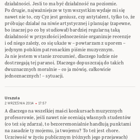
działalności. Jesli to ma być działalność na poziomie.
Po drugie, najważniejsze w tym wszystkim wydaje mi się
nawet nie to, czy Cyz jest geniusz, czy antytalent, tylko to, że
próbując działać na niwie artystycznej i planując (zapewne,
bo inaczej po co by studiował) bardziej regularną taką
działalność w przyszłości jednocześnie organizuje recenzje
i od niego zależy, co się ukaże w – powtarzam z uporem –
jedynym polskim patronackim piśmie muzycznym.
Ja nie jestem w stanie zrozumieć, dlaczego ludzie nie
dostrzegają tej paranoi. Dlaczego dopuszczają do takich
dwuznacznych moralnie – co ja mówię, całkowicie
jednoznacznych! – sytuacji.
Urszula
2 WRZEŚNIA 2014
17:57
A dlaczego na wszelkiej maści konkursach muzycznych
profesorowie, jeśli nawet nie oceniają własnych studentów
(co też się zdarza), to bezceremonialnie handlują punktami
na zasadzie ty mojemu, ja twojemu? To też jest chore.
Uczciwość w życiu publicznym (różnych jego przejawach)