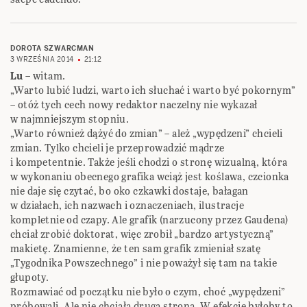
DOROTA SZWARCMAN
3 WRZEŚNIA 2014
21:12
Lu
– witam.
„Warto lubić ludzi, warto ich słuchać i warto być pokornym”
– otóż tych cech nowy redaktor naczelny nie wykazał
w najmniejszym stopniu.
„Warto również dążyć do zmian” – ależ „wypędzeni” chcieli
zmian. Tylko chcieli je przeprowadzić mądrze
i kompetentnie. Także jeśli chodzi o stronę wizualną, która
w wykonaniu obecnego grafika wciąż jest koślawa, czcionka
nie daje się czytać, bo oko czkawki dostaje, bałagan
w działach, ich nazwach i oznaczeniach, ilustracje
kompletnie od czapy. Ale grafik (narzucony przez Gaudena)
chciał zrobić doktorat, więc zrobił „bardzo artystyczną”
makietę. Znamienne, że ten sam grafik zmieniał szatę
„Tygodnika Powszechnego” i nie poważył się tam na takie
głupoty.
Rozmawiać od początku nie było o czym, choć „wypędzeni”
próbowali. Ale nie chciała druga strona. W efekcie byłoby to