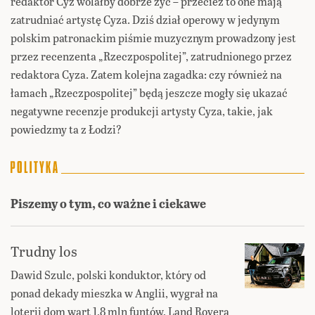
redaktor Cyz wolałby dobrze żyć – przecież to one mają
zatrudniać artystę Cyza. Dziś dział operowy w jedynym
polskim patronackim piśmie muzycznym prowadzony jest
przez recenzenta „Rzeczpospolitej”, zatrudnionego przez
redaktora Cyza. Zatem kolejna zagadka: czy również na
łamach „Rzeczpospolitej” będą jeszcze mogły się ukazać
negatywne recenzje produkcji artysty Cyza, takie, jak
powiedzmy ta z Łodzi?
Piszemy o tym, co ważne i ciekawe
Trudny los
Dawid Szulc, polski konduktor, który od
ponad dekady mieszka w Anglii, wygrał na
loterii dom wart 1,8 mln funtów, Land Rovera