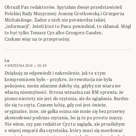
Obraził Pan redaktorów. Spytałam dwoje przedstawicieli
Polskiej Rady Muzycznej: Joannę Grotkowską i Grzegorza
Michalskiego. Żadne z nich nie potwierdza takiej
„informacji”. Jeżeli ktoś to Panu powiedział, to skłamał. Mógł
to być tylko Tomasz Cyz albo Grzegorz Gauden.
Czekam więc na te przeprosiny.
Lu
4 WRZEŚNIA 2014
20:39
Dziękuję za odpowiedź i nakreślenie, jak to z tym
kompromisem było – przykro, że rewolucja nie była
pokojowa, moim zdaniem dałoby się, gdyby nie wiara we
własną nieomylność. Strona wizualna zaś RM sprawia, że
pismo niestety nie jest do czytania, ale do oglądania. Bardzo
źle się to czyta. Czasem lubię, gdy coś jest świeże,
oryginalne, inne, ale gałka oczna nie może się bez przerwy
akomodować podczas czytania, bo ją to po prostu męczy.
Nie wiem, czy pan redaktor Cyz tu zagląda, ale prosiłabym
o więcej empatii dla czytelnika, który musi się mordować