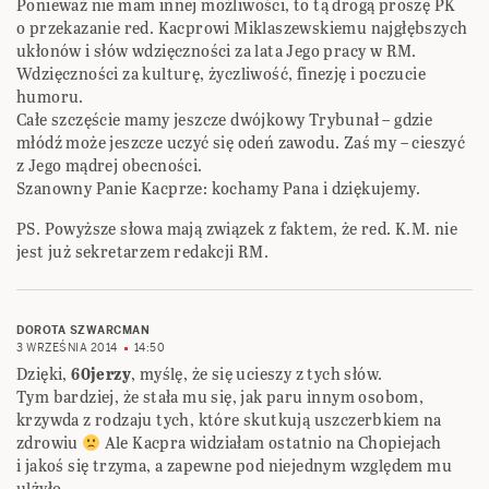
Ponieważ nie mam innej możliwości, to tą drogą proszę PK
o przekazanie red. Kacprowi Miklaszewskiemu najgłębszych
ukłonów i słów wdzięczności za lata Jego pracy w RM.
Wdzięczności za kulturę, życzliwość, finezję i poczucie
humoru.
Całe szczęście mamy jeszcze dwójkowy Trybunał – gdzie
młódź może jeszcze uczyć się odeń zawodu. Zaś my – cieszyć
z Jego mądrej obecności.
Szanowny Panie Kacprze: kochamy Pana i dziękujemy.
PS. Powyższe słowa mają związek z faktem, że red. K.M. nie
jest już sekretarzem redakcji RM.
DOROTA SZWARCMAN
3 WRZEŚNIA 2014
14:50
Dzięki,
60jerzy
, myślę, że się ucieszy z tych słów.
Tym bardziej, że stała mu się, jak paru innym osobom,
krzywda z rodzaju tych, które skutkują uszczerbkiem na
zdrowiu
Ale Kacpra widziałam ostatnio na Chopiejach
i jakoś się trzyma, a zapewne pod niejednym względem mu
ulżyło…