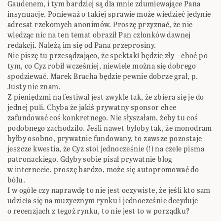
Gaudenem, i tym bardziej są dla mnie zdumiewające Pana
insynuacje. Ponieważ o takiej sprawie może wiedzieć jedynie
adresat rzekomych anonimów. Proszę przyznać, że nie
wiedząc nic na ten temat obraził Pan członków dawnej
redakcji. Należą im się od Pana przeprosiny.
Nie piszę tu przesądzająco, że spektakl będzie zły – choć po
tym, co Cyz robił wcześniej, niewiele można się dobrego
spodziewać. Marek Bracha będzie pewnie dobrze grał, p.
Justy nie znam.
Z pieniędzmi na festiwal jest zwykle tak, że zbiera się je do
jednej puli. Chyba że jakiś prywatny sponsor chce
zafundować coś konkretnego. Nie słyszałam, żeby tu coś
podobnego zachodziło. Jeśli nawet byłoby tak, że monodram
byłby osobno, prywatnie fundowany, to zawsze pozostaje
jeszcze kwestia, że Cyz stoi jednocześnie (!) na czele pisma
patronackiego. Gdyby sobie pisał prywatnie blog
w internecie, proszę bardzo, może się autopromować do
bólu.
I w ogóle czy naprawdę to nie jest oczywiste, że jeśli kto sam
udziela się na muzycznym rynku i jednocześnie decyduje
o recenzjach z tegoż rynku, to nie jest to w porządku?