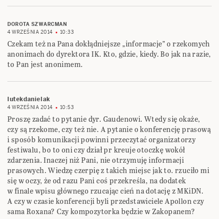
DOROTA SZWARCMAN
4 WRZEŚNIA 2014
10:33
Czekam też na Pana dokłądniejsze „informacje” o rzekomych
anonimach do dyrektora IK. Kto, gdzie, kiedy. Bo jak na razie,
to Pan jest anonimem.
lutekdanielak
4 WRZEŚNIA 2014
10:53
Proszę zadać to pytanie dyr. Gaudenowi. Wtedy się okaże,
czy są rzekome, czy też nie. A pytanie o konferencję prasową
i sposób komunikacji powinni przeczytać organizatorzy
festiwalu, bo to oni czy dział pr kreuje otoczkę wokół
zdarzenia. Inaczej niż Pani, nie otrzymuję informacji
prasowych. Wiedzę czerpię z takich miejsc jak to. rzuciło mi
się w oczy, że od razu Pani coś przekreśla, na dodatek
w finale wpisu głównego rzucając cień na dotację z MKiDN.
A czy w czasie konferencji byli przedstawiciele Apollon czy
sama Roxana? Czy kompozytorka będzie w Zakopanem?