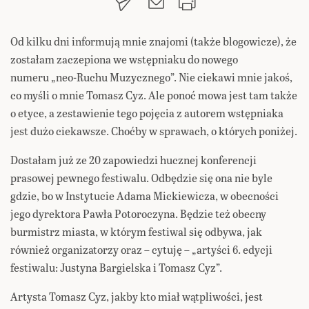
Od kilku dni informują mnie znajomi (także blogowicze), że
zostałam zaczepiona we wstępniaku do nowego
numeru „neo-Ruchu Muzycznego”. Nie ciekawi mnie jakoś,
co myśli o mnie Tomasz Cyz. Ale ponoć mowa jest tam także
o etyce, a zestawienie tego pojęcia z autorem wstępniaka
jest dużo ciekawsze. Choćby w sprawach, o których poniżej.
Dostałam już ze 20 zapowiedzi hucznej konferencji
prasowej pewnego festiwalu. Odbędzie się ona nie byle
gdzie, bo w Instytucie Adama Mickiewicza, w obecności
jego dyrektora Pawła Potoroczyna. Będzie też obecny
burmistrz miasta, w którym festiwal się odbywa, jak
również organizatorzy oraz – cytuję – „artyści 6. edycji
festiwalu: Justyna Bargielska i Tomasz Cyz”.
Artysta Tomasz Cyz, jakby kto miał wątpliwości, jest