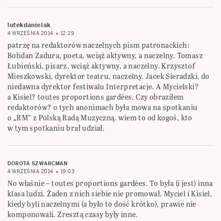
lutekdanielak
4 WRZEŚNIA 2014
12:29
patrzę na redaktorów naczelnych pism patronackich:
Bohdan Zadura, poeta, wciąż aktywny, a naczelny. Tomasz
Łubieński, pisarz, wciąż aktywny, a naczelny. Krzysztof
Mieszkowski, dyrektor teatru, naczelny. Jacek Sieradzki, do
niedawna dyrektor festiwalu Interpretacje. A Mycielski?
a Kisiel? toutes proportions gardées. Czy obraziłem
redaktorów? o tych anonimach była mowa na spotkaniu
o „RM” z Polską Radą Muzyczną. wiem to od kogoś, kto
w tym spotkaniu brał udział.
DOROTA SZWARCMAN
4 WRZEŚNIA 2014
19:03
No właśnie – toutes proportions gardées. To była (i jest) inna
klasa ludzi. Żaden z nich siebie nie promował. Myciel i Kisiel,
kiedy byli naczelnymi (a było to dość krótko), prawie nie
komponowali. Zresztą czasy były inne.