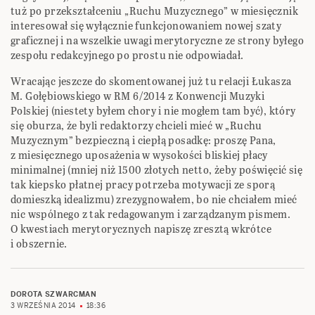
tuż po przekształceniu „Ruchu Muzycznego” w miesięcznik
interesował się wyłącznie funkcjonowaniem nowej szaty
graficznej i na wszelkie uwagi merytoryczne ze strony byłego
zespołu redakcyjnego po prostu nie odpowiadał.
Wracając jeszcze do skomentowanej już tu relacji Łukasza
M. Gołębiowskiego w RM 6/2014 z Konwencji Muzyki
Polskiej (niestety byłem chory i nie mogłem tam być), który
się oburza, że byli redaktorzy chcieli mieć w „Ruchu
Muzycznym” bezpieczną i ciepłą posadkę: proszę Pana,
z miesięcznego uposażenia w wysokości bliskiej płacy
minimalnej (mniej niż 1500 złotych netto, żeby poświęcić się
tak kiepsko płatnej pracy potrzeba motywacji ze sporą
domieszką idealizmu) zrezygnowałem, bo nie chciałem mieć
nic wspólnego z tak redagowanym i zarządzanym pismem.
O kwestiach merytorycznych napiszę zresztą wkrótce
i obszernie.
DOROTA SZWARCMAN
3 WRZEŚNIA 2014
18:36