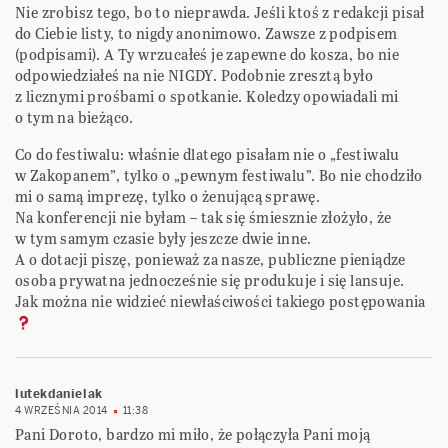
Nie zrobisz tego, bo to nieprawda. Jeśli ktoś z redakcji pisał
do Ciebie listy, to nigdy anonimowo. Zawsze z podpisem
(podpisami). A Ty wrzucałeś je zapewne do kosza, bo nie
odpowiedziałeś na nie NIGDY. Podobnie zresztą było
z licznymi prośbami o spotkanie. Koledzy opowiadali mi
o tym na bieżąco.
Co do festiwalu: właśnie dlatego pisałam nie o „festiwalu
w Zakopanem”, tylko o „pewnym festiwalu”. Bo nie chodziło
mi o samą imprezę, tylko o żenującą sprawę.
Na konferencji nie byłam – tak się śmiesznie złożyło, że
w tym samym czasie były jeszcze dwie inne.
A o dotacji piszę, ponieważ za nasze, publiczne pieniądze
osoba prywatna jednocześnie się produkuje i się lansuje.
Jak można nie widzieć niewłaściwości takiego postępowania
lutekdanielak
4 WRZEŚNIA 2014
11:38
Pani Doroto, bardzo mi miło, że połączyła Pani moją