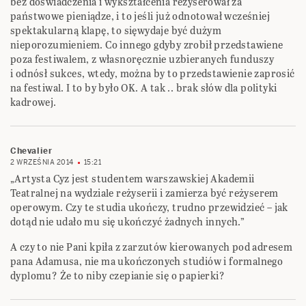
bez doświadczenia i wykształcenia reżyserował za
państwowe pieniądze, i to jeśli już odnotował wcześniej
spektakularną klapę, to sięwydaje być dużym
nieporozumieniem. Co innego gdyby zrobił przedstawiene
poza festiwalem, z własnoręcznie uzbieranych funduszy
i odnósł sukces, wtedy, można by to przedstawienie zaprosić
na festiwal. I to by było OK. A tak .. brak słów dla polityki
kadrowej.
Chevalier
2 WRZEŚNIA 2014
15:21
„Artysta Cyz jest studentem warszawskiej Akademii
Teatralnej na wydziale reżyserii i zamierza być reżyserem
operowym. Czy te studia ukończy, trudno przewidzieć – jak
dotąd nie udało mu się ukończyć żadnych innych.”
A czy to nie Pani kpiła z zarzutów kierowanych pod adresem
pana Adamusa, nie ma ukończonych studiów i formalnego
dyplomu? Że to niby czepianie się o papierki?