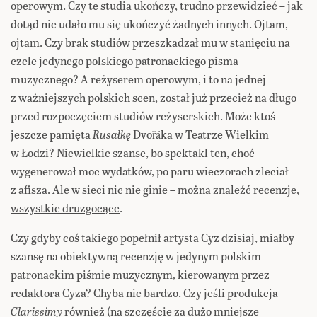
operowym. Czy te studia ukończy, trudno przewidzieć – jak
dotąd nie udało mu się ukończyć żadnych innych. Ojtam,
ojtam. Czy brak studiów przeszkadzał mu w stanięciu na
czele jedynego polskiego patronackiego pisma
muzycznego? A reżyserem operowym, i to na jednej
z ważniejszych polskich scen, został już przecież na długo
przed rozpoczęciem studiów reżyserskich.
Może ktoś
jeszcze pamięta
Rusałkę
Dvořáka
w Teatrze Wielkim
w Łodzi? Niewielkie szanse, bo spektakl ten, choć
wygenerował moc wydatków, po paru wieczorach zleciał
z afisza. Ale w sieci nic nie ginie – można
znaleźć recenzje,
wszystkie druzgocące
.
Czy gdyby coś takiego popełnił artysta Cyz dzisiaj, miałby
szansę na obiektywną recenzję w jedynym polskim
patronackim piśmie muzycznym, kierowanym przez
redaktora Cyza? Chyba nie bardzo. Czy jeśli produkcja
Clarissimy
również (na szczęście za dużo mniejsze