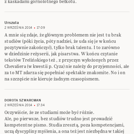
z kaskadami górnolotnego bełkotu.
Urszula
2 WRZEŚNIA 2014
17:09
A mnie się zdaje, że głównym problemem nie jest tu brak
studiów (póki życia, póty nadziei, że uda się je w końcu
pozytywnie zakończyć), tylko brak talentu. I to zarówno
w dziedzinie reżyserii, jak pisarstwa. W końcu czytanie
tekstów Trelińskiego też , z przyczyn wyłożonych przez
Chevaliera (w kwestii p. Cyza) nie należy do przyjemności, ale
za to MT zdarza się popełniać spektakle znakomite. No i on
na szczęście nie kieruje żadnym czasopismem.
DOROTA SZWARCMAN
2 WRZEŚNIA 2014
17:34
Oczywiście, że ze studiami może być różnie.
Ale, po pierwsze, bez studiów trudno jest prowadzić
kompetentne pismo. Studia zresztą, poza kompetencjami,
uczą dyscypliny myślenia, a ona też jest niezbędna w takiej