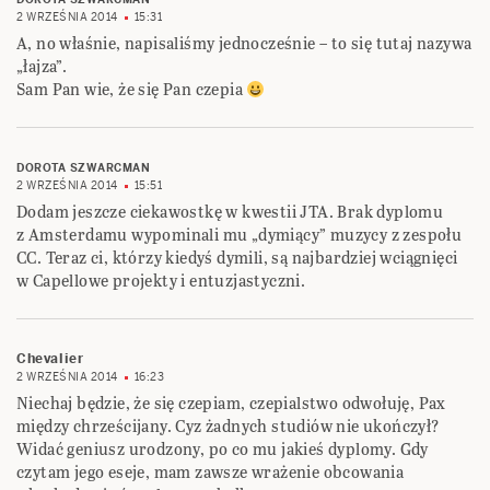
2 WRZEŚNIA 2014
15:31
A, no właśnie, napisaliśmy jednocześnie – to się tutaj nazywa
„łajza”.
Sam Pan wie, że się Pan czepia
DOROTA SZWARCMAN
2 WRZEŚNIA 2014
15:51
Dodam jeszcze ciekawostkę w kwestii JTA. Brak dyplomu
z Amsterdamu wypominali mu „dymiący” muzycy z zespołu
CC. Teraz ci, którzy kiedyś dymili, są najbardziej wciągnięci
w Capellowe projekty i entuzjastyczni.
Chevalier
2 WRZEŚNIA 2014
16:23
Niechaj będzie, że się czepiam, czepialstwo odwołuję, Pax
między chrześcijany. Cyz żadnych studiów nie ukończył?
Widać geniusz urodzony, po co mu jakieś dyplomy. Gdy
czytam jego eseje, mam zawsze wrażenie obcowania