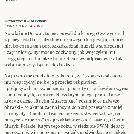
Krzysztof Kwiatkowski
3 WRZEŚNIA 2014
18:21
No właśnie Doroto, to jest powód dla którego Cyz wyrzucił
z pracy redaktorki działów operowego i krajowego, a mnie
nie, bo co mu tam przeszkadza dział muzyki współczesnej
i zagraniczny. Był mocno zdziwiony, jak wręczyłem mu
rezygnację, no bo jakże to nie chcieć współpracować z tak
wybitnym artystą i intelektualistą…
Na pewno nie chodziło o tylko o to, że Cyz wyrzucał osoby
mu nieprzychylne, bo ja przecież też pisałem
i podpisywałem oświadczenia i protesty oraz dawałem wyraz
temu, co myślę o nowym Naczelnym i o jego protektorze,
który z całego „Ruchu Muzycznego” rozumie co najwyżej
obrazki – to akurat żadna insynuacja ani przesada z mojej
strony: dyr. Gauden otwarcie przecież stwierdzał, że „na
muzyce się nie zna” (na przykład w czasie Otwartego Forum
Muzyki Polskiej lutym tego roku, w siedzibie PWM, debaty
nagrywanej, więc można sprawdzić), a odwiedzając redakcję