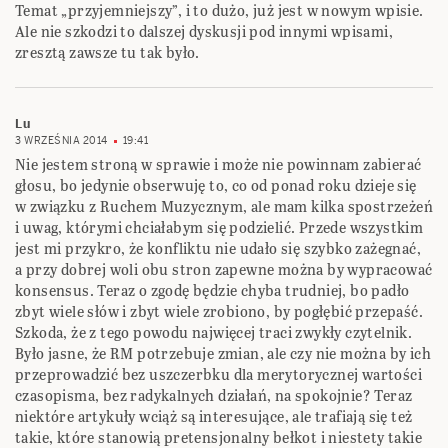
Temat „przyjemniejszy”, i to dużo, już jest w nowym wpisie.
Ale nie szkodzi to dalszej dyskusji pod innymi wpisami,
zresztą zawsze tu tak było.
Lu
3 WRZEŚNIA 2014
19:41
Nie jestem stroną w sprawie i może nie powinnam zabierać
głosu, bo jedynie obserwuję to, co od ponad roku dzieje się
w związku z Ruchem Muzycznym, ale mam kilka spostrzeżeń
i uwag, którymi chciałabym się podzielić. Przede wszystkim
jest mi przykro, że konfliktu nie udało się szybko zażegnać,
a przy dobrej woli obu stron zapewne można by wypracować
konsensus. Teraz o zgodę będzie chyba trudniej, bo padło
zbyt wiele słów i zbyt wiele zrobiono, by pogłębić przepaść.
Szkoda, że z tego powodu najwięcej traci zwykły czytelnik.
Było jasne, że RM potrzebuje zmian, ale czy nie można by ich
przeprowadzić bez uszczerbku dla merytorycznej wartości
czasopisma, bez radykalnych działań, na spokojnie? Teraz
niektóre artykuły wciąż są interesujące, ale trafiają się też
takie, które stanowią pretensjonalny bełkot i niestety takie