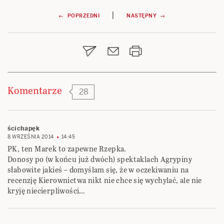
Nawigacja
|
← POPRZEDNI
NASTĘPNY →
wpisu
Komentarze
28
ścichapęk
8 WRZEŚNIA 2014
14:45
PK, ten Marek to zapewne Rzepka.
Donosy po (w końcu już dwóch) spektaklach Agrypiny
słabowite jakieś – domyślam się, że w oczekiwaniu na
recenzję Kierownictwa nikt nie chce się wychylać, ale nie
kryję niecierpliwości…