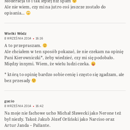
Moderacja to i tak lepiej niż spam
Ale nie wiem, czy mi na jutro coś jeszcze zostało do
opisania…
Wielki Wódz
8 WRZEŚNIA 2014
16:16
A to przepraszam.
Ale chciałem w ten sposób pokazać, że nie czekam na opinię
Pani Kierowniczki*, żeby wiedzieć, czy mi się podobało.
Między innymi. Wiem, że wielu ludzi czeka.
* którą to opinię bardzo sobie cenię i często się zgadzam, ale
bez przesady
gucio
8 WRZEŚNIA 2014
16:42
Na moje nie fachowe ucho Michał Sławecki jako Nerone też
był niezły. Takoż Jakub Józef Orliński jako Narciso oraz
Artur Janda – Pallante.