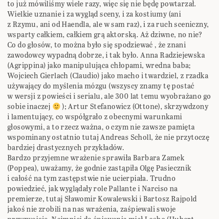
to już mówiliśmy wiele razy, więc się nie będę powtarzał.
Wielkie uznanie i za wygląd sceny, i za kostiumy (ani
z Rzymu, ani od Haendla, ale w sam raz), i za ruch sceniczny,
wsparty całkiem, całkiem grą aktorską. Aż dziwne, no nie?
Co do głosów, to można było się spodziewać , że znani
zawodowcy wypadną dobrze, i tak było. Anna Radziejewska
(Agrippina) jako manipulująca chłopami, wredna baba;
Wojciech Gierlach (Claudio) jako macho i twardziel, z rzadka
używający do myślenia mózgu (wszyscy znamy tę postać
w wersji z powieści i serialu, ale 300 lat temu wyobrażano go
sobie inaczej
); Artur Stefanowicz (Ottone), skrzywdzony
i lamentujący, co współgrało z obecnymi warunkami
głosowymi, a to rzecz ważna, o czym nie zawsze pamięta
wspominany ostatnio tutaj Andreas Scholl, że nie przytoczę
bardziej drastycznych przykładów.
Bardzo przyjemne wrażenie sprawiła Barbara Zamek
(Poppea), uważamy, że godnie zastąpiła Olgę Pasiecznik
i całość na tym zastępstwie nie ucierpiała. Trudno
powiedzieć, jak wyglądały role Pallante i Narciso na
premierze, tutaj Sławomir Kowalewski i Bartosz Rajpold
jakoś nie zrobili na nas wrażenia, zaśpiewali swoje