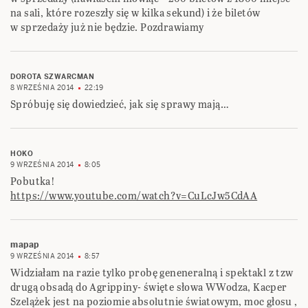
na sali, które rozeszły się w kilka sekund) i że biletów
w sprzedaży już nie będzie. Pozdrawiamy
DOROTA SZWARCMAN
8 WRZEŚNIA 2014
22:19
Spróbuję się dowiedzieć, jak się sprawy mają…
HOKO
9 WRZEŚNIA 2014
8:05
Pobutka!
https://www.youtube.com/watch?v=CuLcJw5CdAA
mapap
9 WRZEŚNIA 2014
8:57
Widziałam na razie tylko probę geneneralną i spektakl z tzw
drugą obsadą do Agrippiny- święte słowa WWodza, Kacper
Szelążek jest na poziomie absolutnie światowym, moc głosu ,