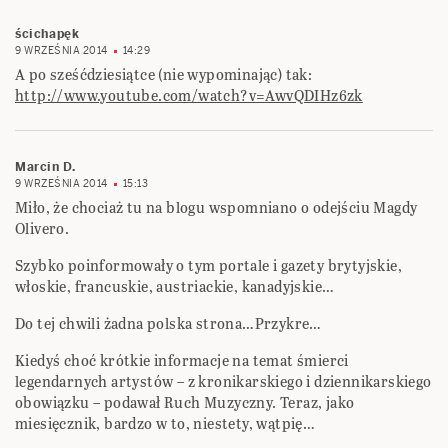
ścichapęk
9 WRZEŚNIA 2014
14:29
A po sześćdziesiątce (nie wypominając) tak:
http://www.youtube.com/watch?v=AwvQDIHz6zk
Marcin D.
9 WRZEŚNIA 2014
15:13
Miło, że chociaż tu na blogu wspomniano o odejściu Magdy
Olivero.
Szybko poinformowały o tym portale i gazety brytyjskie,
włoskie, francuskie, austriackie, kanadyjskie…
Do tej chwili żadna polska strona…Przykre…
Kiedyś choć krótkie informacje na temat śmierci
legendarnych artystów – z kronikarskiego i dziennikarskiego
obowiązku – podawał Ruch Muzyczny. Teraz, jako
miesięcznik, bardzo w to, niestety, wątpię…