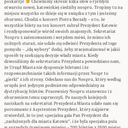
poskarżyć
Chcieliśmy skreślc kilka słów o rychłym
otwarciu nowej, katowickiej siedziby nospru. Tropimy tu na
miejscu wszystko co dzieje się w związku z tym i jesteśmy
oburzeni. Chodzi o koncert Piotra Beczały – o to, że
wszystkie bilety na ten koncert zabrał Prezydent Katowic
i rozdysponował je wśród swoich znajomych. Sekretariat
Nospru z zażenowaniem i wstydem mówi, że mimo ich
usilnych starań, nie udało się odwieść Prezydenta od tego
pomysłu – „idą wybory” dodaj, żeby zracjonalizować w jakiś
sposób tę szokującą decyzje władz miasta. Kiedy
dzwoniliśmy do sekretariatu Prezydenta powiedziano nam,
że Urząd Miasta nie dysponuje biletami i że
rozpowszechnianie takich informacji przez Nospr to
„gierki” z ich strony. Odesłano nas do Nospru, który według
urzędu jest jedynym podmiotem odpowiedzialny za
dystrybucję biletów. Pracownicy Nospru stanowczo i z
oburzeniem temu zaprzeczyli. Po naszych kolejnych
naciskach na sekretariat Prezydenta Miasta udało nam się
porozmawic z Asystentem Prezydent, który najpierw
stwierdził, że to jest specjalna gala Pan Prezydent dla
„zasłużonych dla miasta Katowic”, i że była specjalna pula
w sprzedaży (nawiasem mówiąc – 200 biletów z 1800 miejsc