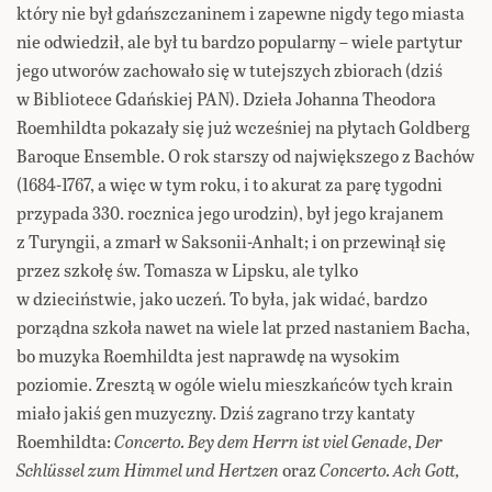
który nie był gdańszczaninem i zapewne nigdy tego miasta
nie odwiedził, ale był tu bardzo popularny – wiele partytur
jego utworów zachowało się w tutejszych zbiorach (dziś
w Bibliotece Gdańskiej PAN). Dzieła Johanna Theodora
Roemhildta pokazały się już wcześniej na płytach Goldberg
Baroque Ensemble. O rok starszy od największego z Bachów
(1684-1767, a więc w tym roku, i to akurat za parę tygodni
przypada 330. rocznica jego urodzin), był jego krajanem
z Turyngii, a zmarł w Saksonii-Anhalt; i on przewinął się
przez szkołę św. Tomasza w Lipsku, ale tylko
w dzieciństwie, jako uczeń. To była, jak widać, bardzo
porządna szkoła nawet na wiele lat przed nastaniem Bacha,
bo muzyka Roemhildta jest naprawdę na wysokim
poziomie. Zresztą w ogóle wielu mieszkańców tych krain
miało jakiś gen muzyczny. Dziś zagrano trzy kantaty
Roemhildta:
Concerto. Bey dem Herrn ist viel Genade
,
Der
Schlüssel zum Himmel und Hertzen
oraz
Concerto. Ach Gott,