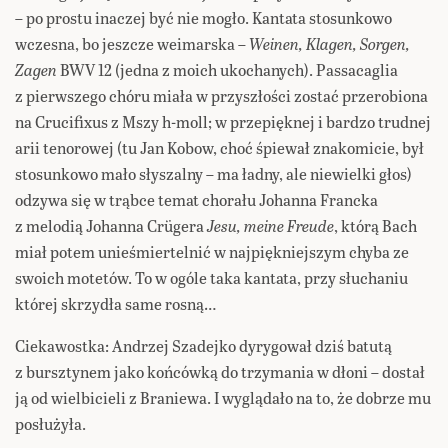
– po prostu inaczej być nie mogło. Kantata stosunkowo
wczesna, bo jeszcze weimarska –
Weinen, Klagen, Sorgen,
Zagen
BWV 12 (jedna z moich ukochanych). Passacaglia
z pierwszego chóru miała w przyszłości zostać przerobiona
na Crucifixus z Mszy h-moll; w przepięknej i bardzo trudnej
arii tenorowej (tu Jan Kobow, choć śpiewał znakomicie, był
stosunkowo mało słyszalny – ma ładny, ale niewielki głos)
odzywa się w trąbce temat chorału Johanna Francka
z melodią Johanna Crügera
Jesu, meine Freude
, którą Bach
miał potem unieśmiertelnić w najpiękniejszym chyba ze
swoich motetów. To w ogóle taka kantata, przy słuchaniu
której skrzydła same rosną…
Ciekawostka: Andrzej Szadejko dyrygował dziś batutą
z bursztynem jako końcówką do trzymania w dłoni – dostał
ją od wielbicieli z Braniewa. I wyglądało na to, że dobrze mu
posłużyła.