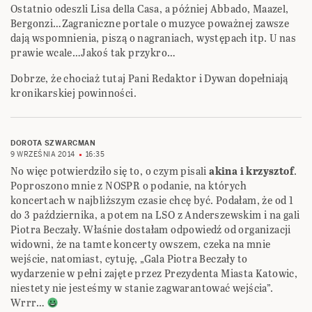
Ostatnio odeszli Lisa della Casa, a później Abbado, Maazel,
Bergonzi…Zagraniczne portale o muzyce poważnej zawsze
dają wspomnienia, piszą o nagraniach, występach itp. U nas
prawie wcale…Jakoś tak przykro…
Dobrze, że chociaż tutaj Pani Redaktor i Dywan dopełniają
kronikarskiej powinności.
DOROTA SZWARCMAN
9 WRZEŚNIA 2014
16:35
No więc potwierdziło się to, o czym pisali
akina i krzysztof
.
Poproszono mnie z NOSPR o podanie, na których
koncertach w najbliższym czasie chcę być. Podałam, że od 1
do 3 października, a potem na LSO z Anderszewskim i na gali
Piotra Beczały. Właśnie dostałam odpowiedź od organizacji
widowni, że na tamte koncerty owszem, czeka na mnie
wejście, natomiast, cytuję, „Gala Piotra Beczały to
wydarzenie w pełni zajęte przez Prezydenta Miasta Katowic,
niestety nie jesteśmy w stanie zagwarantować wejścia”.
Wrrr…