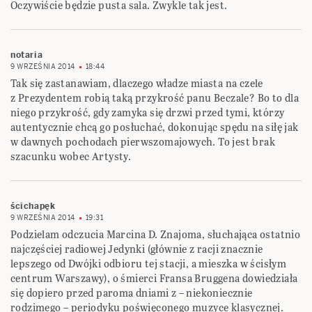
Oczywiście będzie pusta sala. Zwykle tak jest.
notaria
9 WRZEŚNIA 2014
18:44
Tak się zastanawiam, dlaczego władze miasta na czele
z Prezydentem robią taką przykrość panu Beczale? Bo to dla
niego przykrość, gdy zamyka się drzwi przed tymi, którzy
autentycznie chcą go posłuchać, dokonując spędu na siłę jak
w dawnych pochodach pierwszomajowych. To jest brak
szacunku wobec Artysty.
ścichapęk
9 WRZEŚNIA 2014
19:31
Podzielam odczucia Marcina D. Znajoma, słuchająca ostatnio
najczęściej radiowej Jedynki (głównie z racji znacznie
lepszego od Dwójki odbioru tej stacji, a mieszka w ścisłym
centrum Warszawy), o śmierci Fransa Bruggena dowiedziała
się dopiero przed paroma dniami z – niekoniecznie
rodzimego – periodyku poświęconego muzyce klasycznej.