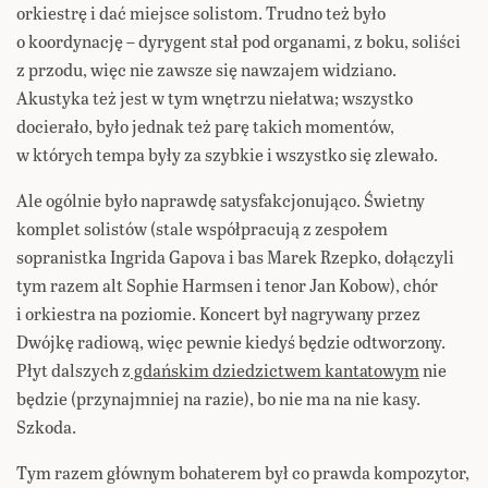
orkiestrę i dać miejsce solistom. Trudno też było
o koordynację – dyrygent stał pod organami, z boku, soliści
z przodu, więc nie zawsze się nawzajem widziano.
Akustyka też jest w tym wnętrzu niełatwa; wszystko
docierało, było jednak też parę takich momentów,
w których tempa były za szybkie i wszystko się zlewało.
Ale ogólnie było naprawdę satysfakcjonująco. Świetny
komplet solistów (stale współpracują z zespołem
sopranistka Ingrida Gapova i bas Marek Rzepko, dołączyli
tym razem alt Sophie Harmsen i tenor Jan Kobow), chór
i orkiestra na poziomie. Koncert był nagrywany przez
Dwójkę radiową, więc pewnie kiedyś będzie odtworzony.
Płyt dalszych z
gdańskim dziedzictwem kantatowym
nie
będzie (przynajmniej na razie), bo nie ma na nie kasy.
Szkoda.
Tym razem głównym bohaterem był co prawda kompozytor,