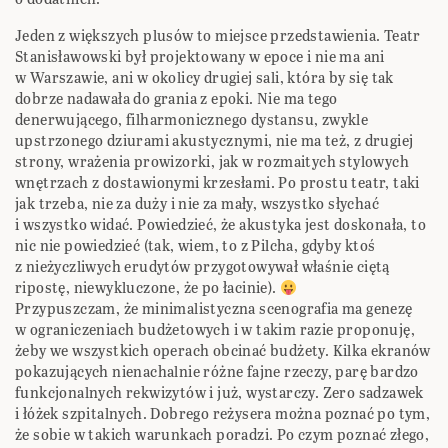
Jeden z większych plusów to miejsce przedstawienia. Teatr
Stanisławowski był projektowany w epoce i nie ma ani
w Warszawie, ani w okolicy drugiej sali, która by się tak
dobrze nadawała do grania z epoki. Nie ma tego
denerwującego, filharmonicznego dystansu, zwykle
upstrzonego dziurami akustycznymi, nie ma też, z drugiej
strony, wrażenia prowizorki, jak w rozmaitych stylowych
wnętrzach z dostawionymi krzesłami. Po prostu teatr, taki
jak trzeba, nie za duży i nie za mały, wszystko słychać
i wszystko widać. Powiedzieć, że akustyka jest doskonała, to
nic nie powiedzieć (tak, wiem, to z Pilcha, gdyby ktoś
z nieżyczliwych erudytów przygotowywał właśnie ciętą
ripostę, niewykluczone, że po łacinie).
Przypuszczam, że minimalistyczna scenografia ma genezę
w ograniczeniach budżetowych i w takim razie proponuję,
żeby we wszystkich operach obcinać budżety. Kilka ekranów
pokazujących nienachalnie różne fajne rzeczy, parę bardzo
funkcjonalnych rekwizytów i już, wystarczy. Zero sadzawek
i łóżek szpitalnych. Dobrego reżysera można poznać po tym,
że sobie w takich warunkach poradzi. Po czym poznać złego,