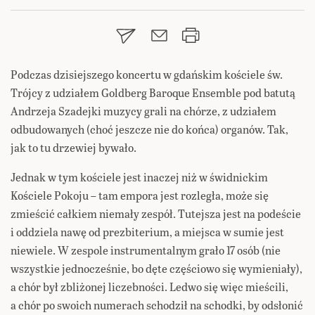
Podczas dzisiejszego koncertu w gdańskim kościele św.
Trójcy z udziałem Goldberg Baroque Ensemble pod batutą
Andrzeja Szadejki muzycy grali na chórze, z udziałem
odbudowanych (choć jeszcze nie do końca) organów. Tak,
jak to tu drzewiej bywało.
Jednak w tym kościele jest inaczej niż w świdnickim
Kościele Pokoju – tam empora jest rozległa, może się
zmieścić całkiem niemały zespół. Tutejsza jest na podeście
i oddziela nawę od prezbiterium, a miejsca w sumie jest
niewiele. W zespole instrumentalnym grało 17 osób (nie
wszystkie jednocześnie, bo dęte częściowo się wymieniały),
a chór był zbliżonej liczebności. Ledwo się więc mieścili,
a chór po swoich numerach schodził na schodki, by odsłonić