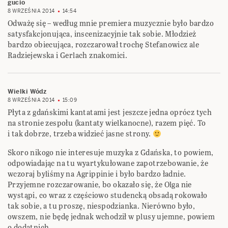
gucio
8 WRZEŚNIA 2014
14:54
Odważę się – według mnie premiera muzycznie było bardzo
satysfakcjonująca, inscenizacyjnie tak sobie. Młodzież
bardzo obiecująca, rozczarował trochę Stefanowicz ale
Radziejewska i Gerlach znakomici.
Wielki Wódz
8 WRZEŚNIA 2014
15:09
Płyta z gdańskimi kantatami jest jeszcze jedna oprócz tych
na stronie zespołu (kantaty wielkanocne), razem pięć. To
i tak dobrze, trzeba widzieć jasne strony.
Skoro nikogo nie interesuje muzyka z Gdańska, to powiem,
odpowiadając na tu wyartykułowane zapotrzebowanie, że
wczoraj byliśmy na Agrippinie i było bardzo ładnie.
Przyjemne rozczarowanie, bo okazało się, że Olga nie
wystąpi, co wraz z częściowo studencką obsadą rokowało
tak sobie, a tu proszę, niespodzianka. Nierówno było,
owszem, nie będę jednak wchodził w plusy ujemne, powiem
o dodatnich.