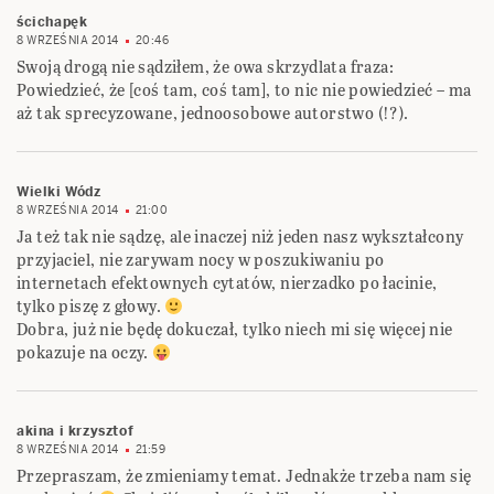
ścichapęk
8 WRZEŚNIA 2014
20:46
Swoją drogą nie sądziłem, że owa skrzydlata fraza:
Powiedzieć, że [coś tam, coś tam], to nic nie powiedzieć – ma
aż tak sprecyzowane, jednoosobowe autorstwo (!?).
Wielki Wódz
8 WRZEŚNIA 2014
21:00
Ja też tak nie sądzę, ale inaczej niż jeden nasz wykształcony
przyjaciel, nie zarywam nocy w poszukiwaniu po
internetach efektownych cytatów, nierzadko po łacinie,
tylko piszę z głowy.
Dobra, już nie będę dokuczał, tylko niech mi się więcej nie
pokazuje na oczy.
akina i krzysztof
8 WRZEŚNIA 2014
21:59
Przepraszam, że zmieniamy temat. Jednakże trzeba nam się