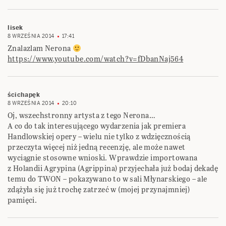
lisek
8 WRZEŚNIA 2014
17:41
Znalazlam Nerona
https://www.youtube.com/watch?v=fDbanNaj564
ścichapęk
8 WRZEŚNIA 2014
20:10
Oj, wszechstronny artysta z tego Nerona…
A co do tak interesującego wydarzenia jak premiera
Handlowskiej opery – wielu nie tylko z wdzięcznością
przeczyta więcej niż jedną recenzję, ale może nawet
wyciągnie stosowne wnioski. Wprawdzie importowana
z Holandii Agrypina (Agrippina) przyjechała już bodaj dekadę
temu do TWON – pokazywano to w sali Młynarskiego – ale
zdążyła się już trochę zatrzeć w (mojej przynajmniej)
pamięci.