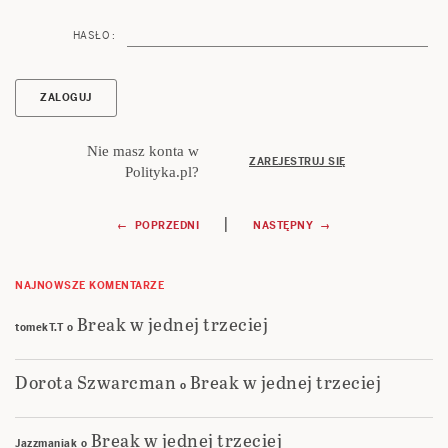
HASŁO :
Nie masz konta w
ZAREJESTRUJ SIĘ
Polityka.pl?
Nawigacja
|
← POPRZEDNI
NASTĘPNY →
wpisu
NAJNOWSZE KOMENTARZE
Break w jednej trzeciej
tomekT.T
o
Dorota Szwarcman
Break w jednej trzeciej
o
Break w jednej trzeciej
Jazzmaniak
o