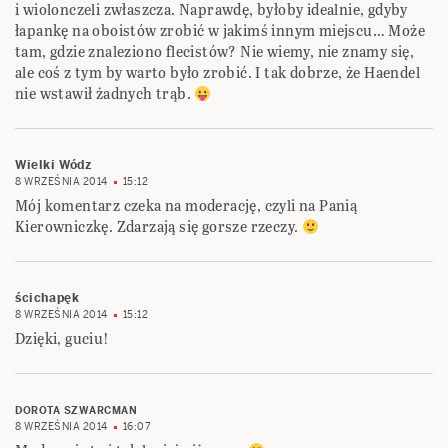
i wiolonczeli zwłaszcza. Naprawdę, byłoby idealnie, gdyby
łapankę na oboistów zrobić w jakimś innym miejscu… Może
tam, gdzie znaleziono flecistów? Nie wiemy, nie znamy się,
ale coś z tym by warto było zrobić. I tak dobrze, że Haendel
nie wstawił żadnych trąb.
Wielki Wódz
8 WRZEŚNIA 2014
15:12
Mój komentarz czeka na moderację, czyli na Panią
Kierowniczkę. Zdarzają się gorsze rzeczy.
ścichapęk
8 WRZEŚNIA 2014
15:12
Dzięki, guciu!
DOROTA SZWARCMAN
8 WRZEŚNIA 2014
16:07