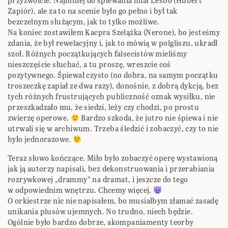
przyzwoicie. Najmniej do śpiewania miał Lesbo (Hubert
Zapiór), ale za to na scenie było go pełno i był tak
bezczelnym służącym, jak to tylko możliwe.
Na koniec zostawiłem Kacpra Szelążka (Nerone), bo jesteśmy
zdania, że był rewelacyjny i, jak to mówią w polgliszu, ukradł
szoł. Różnych początkujących falsecistów mieliśmy
nieszczęście słuchać, a tu proszę, wreszcie coś
pozytywnego. Śpiewał czysto (no dobra, na samym początku
troszeczkę zapiał ze dwa razy), donośnie, z dobrą dykcją, bez
tych różnych frustrujących publiczność oznak wysiłku, nie
przeszkadzało mu, że siedzi, leży czy chodzi, po prostu
zwierzę operowe.
Bardzo szkoda, że jutro nie śpiewa i nie
utrwali się w archiwum. Trzeba śledzić i zobaczyć, czy to nie
było jednorazowe.
Teraz słowo kończące. Miło było zobaczyć operę wystawioną
jak ją autorzy napisali, bez dekonstruowania i przerabiania
rozrywkowej „drammy” na dramat, i jeszcze do tego
w odpowiednim wnętrzu. Chcemy więcej.
O orkiestrze nic nie napisałem, bo musiałbym złamać zasadę
unikania plusów ujemnych. No trudno, niech będzie.
Ogólnie było bardzo dobrze, akompaniamenty teorby