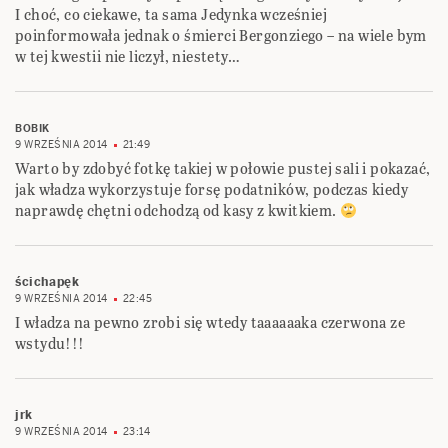
I choć, co ciekawe, ta sama Jedynka wcześniej
poinformowała jednak o śmierci Bergonziego – na wiele bym
w tej kwestii nie liczył, niestety…
BOBIK
9 WRZEŚNIA 2014
21:49
Warto by zdobyć fotkę takiej w połowie pustej sali i pokazać,
jak władza wykorzystuje forsę podatników, podczas kiedy
naprawdę chętni odchodzą od kasy z kwitkiem.
ścichapęk
9 WRZEŚNIA 2014
22:45
I władza na pewno zrobi się wtedy taaaaaaka czerwona ze
wstydu!!!
jrk
9 WRZEŚNIA 2014
23:14