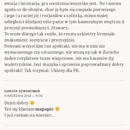
emisja i intonacja, gra sceniczna:wszystko jest. No i znowu
zgoda co do obojów, choć ja bym się czepiała pierwszego
i jego ( a raczej jej ) rozjazdów z solistką, mimo malej
odległości dzielącej obie panie w tym kameralnym wnętrzu ii
precyzji prowadzącej L.Stawarz.
To może dlatego tak raziło, że reszta orkiestry brzmiała
znakomicie: soczyście i precyzyjnie.
Polecam wszystkim ten spektakl, nie ma w nim nic
wymuszonego czy sztucznego, nie wiszą np jak w Zurichu
żadne rozpłatane tusze wieprzowe, nie ma basenów itp
wodotrysków. Jest muzyka i sprawnie poprowadzony dobry
spektakl! Tak trzymać. Uklony dla PK.
DOROTA SZWARCMAN
9 WRZEŚNIA 2014
9:06
Dzień dobry
Też się kłaniam
mapapie
I już czekam na wieczór…