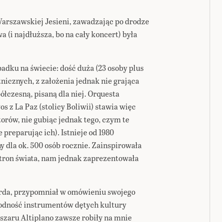
arszawskiej Jesieni, zawadzając po drodze
 (i najdłuższa, bo na cały koncert) była
adku na świecie: dość duża (23 osoby plus
nicznych, z założenia jednak nie grająca
ółczesną, pisaną dla niej. Orquesta
 z La Paz (stolicy Boliwii) stawia więc
rów, nie gubiąc jednak tego, czym te
 preparując ich). Istnieje od 1980
 dla ok. 500 osób rocznie. Zainspirowała
tron świata, nam jednak zaprezentowała
borda, przypomniał w omówieniu swojego
rodność instrumentów dętych kultury
zaru Altiplano zawsze robiły na mnie