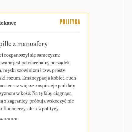
ciekawe
ille z manosfery
ci rozpanoszył się samczyzm:
wany jest patriarchalny porządek
a, męski szowinizm i tzw. prosty
ski rozum. Emancypacja kobiet, ruch
o i coraz większe aspiracje pań dały
yznom w kość. Na tę falę, ciągnącą
tą z zagranicy, próbują wskoczyć nie
influencerzy, ale też politycy.
A DZIEDZIC