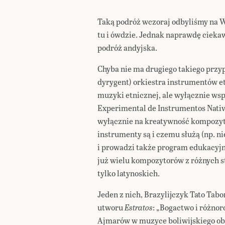
Taką podróż wczoraj odbyliśmy na W
tu i ówdzie. Jednak naprawdę ciekawa
podróż andyjska.
Chyba nie ma drugiego takiego przyp
dyrygent) orkiestra instrumentów et
muzyki etnicznej, ale wyłącznie wsp
Experimental de Instrumentos Nativos
wyłącznie na kreatywność kompozyto
instrumenty są i czemu służą (np. nie
i prowadzi także program edukacyjny
już wielu kompozytorów z różnych s
tylko latynoskich.
Jeden z nich, Brazylijczyk Tato Ta
utworu
Estratos
: „Bogactwo i różno
Ajmarów w muzyce boliwijskiego obs