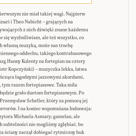
ierwszym nie miał takiej wagi. Najpierw
nari i Theo Nabicht – grających na
ywających z nich dźwięki znane każdemu
 się wyzłośliwiam, ale też wszystko, co
 ich własną muzyką, może nas trochę
ymiennego oddechu, takiego kontrabasowego
zg Hanny Kulenty na fortepian na cztery
Piotr Kopczyński) – muzyczka lekka, łatwa
kończąca łagodnymi jazzowymi akordami,
 tym razem fortepianowe. Taka miła
e będzie grało duetom fortepianowym. Po
 Przemysław Scheller, który za pomocą jej
orrorów. I na koniec wspomniana Indonezja:
ytora Michaela Asmary; gamelan, ale
h subtelności nie mogliśmy zgłębiać, bo
a ściany zaczął dobiegać rytmiczny huk