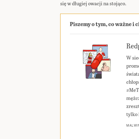
się w długiej owacji na stojąco.
Piszemy o tym, co ważne i 
Redp
W sie
promo
świat
chłop
#MeTo
mężcz
zresz
tylko 
MALWIN