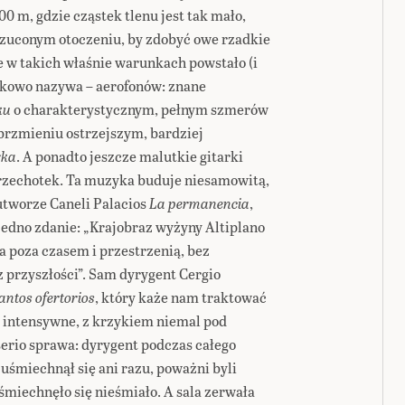
 m, gdzie cząstek tlenu jest tak mało,
zuconym otoczeniu, by zdobyć owe rzadkie
e w takich właśnie warunkach powstało (i
naukowo nazywa – aerofonów: znane
ku
o charakterystycznym, pełnym szmerów
 brzmieniu ostrzejszym, bardziej
rka
. A ponadto jeszcze malutkie gitarki
grzechotek. Ta muzyka buduje niesamowitą,
utworze Caneli Palacios
La permanencia
,
jedno zdanie: „Krajobraz wyżyny Altiplano
 poza czasem i przestrzenią, bez
ez przyszłości”. Sam dyrygent Cergio
antos ofertorios
, który każe nam traktować
o intensywne, z krzykiem niemal pod
erio sprawa: dyrygent podczas całego
 uśmiechnął się ani razu, poważni byli
śmiechnęło się nieśmiało. A sala zerwała