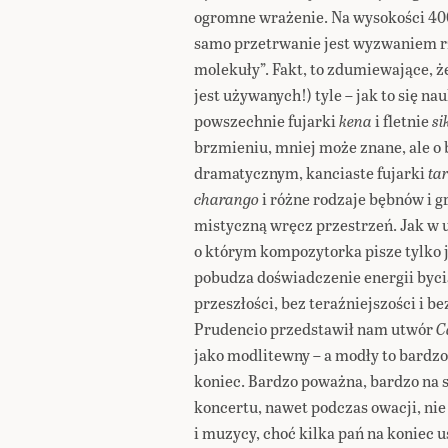
ogromne wrażenie. Na wysokości 4000
samo przetrwanie jest wyzwaniem r
molekuły”. Fakt, to zdumiewające, ż
jest używanych!) tyle – jak to się 
powszechnie fujarki
kena
i fletnie
si
brzmieniu, mniej może znane, ale o
dramatycznym, kanciaste fujarki
ta
charango
i różne rodzaje bębnów i 
mistyczną wręcz przestrzeń. Jak w 
o którym kompozytorka pisze tylko 
pobudza doświadczenie energii bycia
przeszłości, bez teraźniejszości i b
Prudencio przedstawił nam utwór
C
jako modlitewny – a modły to bardz
koniec. Bardzo poważna, bardzo na s
koncertu, nawet podczas owacji, nie
i muzycy, choć kilka pań na koniec u