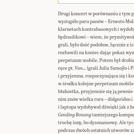
Drugi koncert w porównaniu z tym p
wystąpiło paru panów – Ernesto Moli
klarnetach kontrabasowych i wydob
hydraulikowi – wiem, że prymitywnie
grali, było dość podobne, łącznie z
rozbawili na koniec dając pokaz w
perpetuum mobile. Potem był drobia
ręce pt.
Van…
(grali Julia Samojło i 
i przyjemna, rozpoczynająca się i 
w środku kolejne perpetuum mobile,
błahostka, przyjemnie się ją pewni
nim znów wielka rura – didgeridoo i
i laptopa wydobywał dźwięki jak z h
Gending Bonang
tamtejszego kompoz
trochę inny, bo dysonansowy. Ale tyc
podczas dwóch ostatnich utworów zz