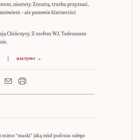
orem, niestety. Zresztą, trzeba przyznać,
 umówieni – ale panowie klarneciści
rają Chińczycy. Z szefem WJ, Tadeuszem
sie.
|
NASTĘPNY →
 mimo “maski” jaką miał podczas całego