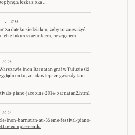
opłynęła łezka z oka …
17:56
? Za daleko siedziałam, żeby to zauważyć.
a ich z takim szacunkiem, przejęciem
20:23
Warszawie Inon Barnatan grał w Tuluzie (12
ygląda na to, że jakoś lepsze gwiazdy tam
tivals-piano-jacobins-2014-barnatan2.html
20:24
cle/inon-barnatan-au-35eme-festival-piano-
ettre-compte-rendu