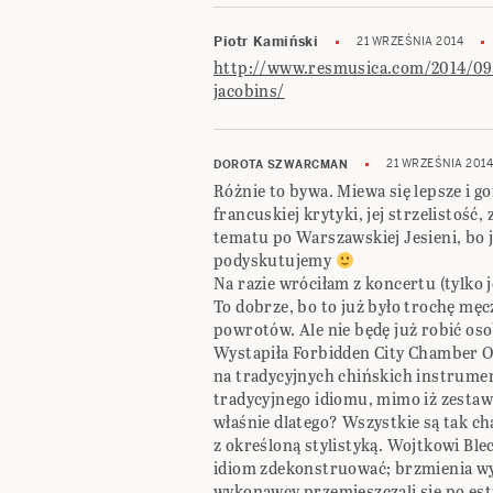
Piotr Kamiński
21 WRZEŚNIA 2014
http://www.resmusica.com/2014/09/
jacobins/
21 WRZEŚNIA 2014
DOROTA SZWARCMAN
Różnie to bywa. Miewa się lepsze i g
francuskiej krytyki, jej strzelistość
tematu po Warszawskiej Jesieni, bo j
podyskutujemy
Na razie wróciłam z koncertu (tylko j
To dobrze, bo to już było trochę mę
powrotów. Ale nie będę już robić oso
Wystapiła Forbidden City Chamber O
na tradycyjnych chińskich instrumen
tradycyjnego idiomu, mimo iż zesta
właśnie dlatego? Wszystkie są tak ch
z określoną stylistyką. Wojtkowi Ble
idiom zdekonstruować; brzmienia w
wykonawcy przemieszczali się po estra