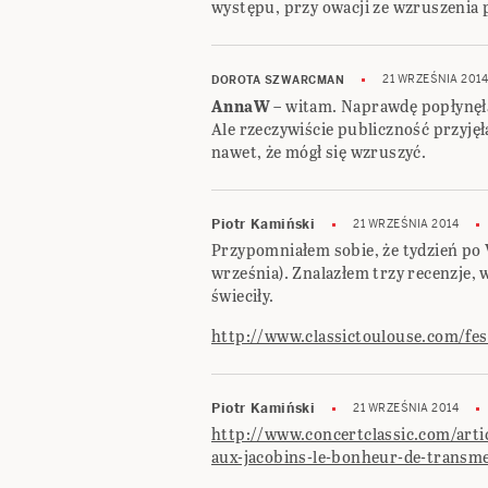
występu, przy owacji ze wzruszenia p
21 WRZEŚNIA 2014
DOROTA SZWARCMAN
AnnaW
– witam. Naprawdę popłynęła
Ale rzeczywiście publiczność przyjęł
nawet, że mógł się wzruszyć.
Piotr Kamiński
21 WRZEŚNIA 2014
Przypomniałem sobie, że tydzień po 
września). Znalazłem trzy recenzje, w
świeciły.
http://www.classictoulouse.com/fes
Piotr Kamiński
21 WRZEŚNIA 2014
http://www.concertclassic.com/arti
aux-jacobins-le-bonheur-de-transm