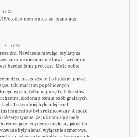
20:25
19/etoiles-montantes-au-piano-aux-
22:48
orsze dni. Nawiasem mówiąc, stylistyka
, zawsze mnie niezmiernie bawi – wrócę do
est bardzo fajny pretekst. Może sobie
eden dziś, na szczęście!) o ludzkiej porze.
czące, taki maraton popółnocnych
bnego wpisu, tylko napiszę tu kilka słów.
rchestra, złożona z ośmiu osób grających
tach. Tu trudniej było odejść od
w instrumentów był zróżnicowany. A może
arakterystyczne, że już nam się zrosły
charzowi jako jedynemu udało się jakoś ten
ydawane były niemal wyłącznie szmerowe,
dzie, siadając a to w kółku, a to przy stole,