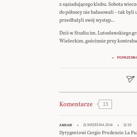
z sąsiadującego klubu. Sobota wiecz
do północy nie hałasowali – tak byli
przedłużyli swój występ…
Dziś w Studiu im. Lutosławskiego g
Wieleckim, gościnnie przy kontraba
Nawigacja
← POPRZEDNI
wpisu
Komentarze
13
21 WRZEŚNIA 2014
12:10
ANNAW
Dyrygentowi Cergio Prudencio La Paz