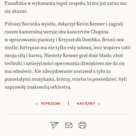
Panufnika w wykonaniu tegoż zespołu, która już zaraz ma
się ukazać.
Później flecistka wyszła, dołączył Kevin Kenner i zagrali
razem kameralną wersję obu koncertów Chopina
w opracowaniu pianisty i Krzysztofa Dombka. Brzmi ona
nieźle, fortepian ma nie tylko rolę solową, lecz wspiera tutti
swoją siłą i barwą. Niestety Kenner grał dość blado, choć
techniki i umiejętności operowania dźwiękiem nie da się
mu odmówić. Ale zdecydowanie zostawał z tyłu za
pozostałymi muzykami, którzy, trzeba to powiedzieć, byli
naprawdę znakomitą orkiestrą.
Nawigacja
|
← POPRZEDNI
NASTĘPNY →
wpisu