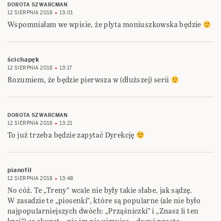
DOROTA SZWARCMAN
12 SIERPNIA 2018
13:01
Wspomniałam we wpisie, że płyta moniuszkowska będzie
ścichapęk
12 SIERPNIA 2018
13:17
Rozumiem, że będzie pierwsza w (dłuższej) serii
DOROTA SZWARCMAN
12 SIERPNIA 2018
13:21
To już trzeba będzie zapytać Dyrekcję
pianofil
12 SIERPNIA 2018
13:48
No cóż. Te „Treny” wcale nie były takie słabe, jak sądzę.
W zasadzie te „piosenki”, które są popularne (ale nie było
najpopularniejszych dwóch: „Prząśniczki” i „Znasz li ten