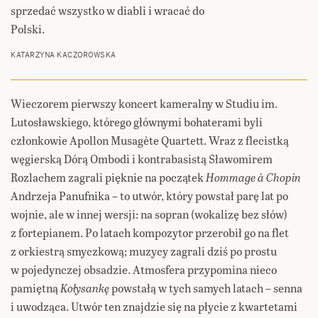
sprzedać wszystko w diabli i wracać do
Polski.
KATARZYNA KACZOROWSKA
Wieczorem pierwszy koncert kameralny w Studiu im.
Lutosławskiego, którego głównymi bohaterami byli
członkowie Apollon Musagète Quartett. Wraz z flecistką
węgierską Dórą Ombodi i kontrabasistą Sławomirem
Rozlachem zagrali pięknie na początek
Hommage à Chopin
Andrzeja Panufnika – to utwór, który powstał parę lat po
wojnie, ale w innej wersji: na sopran (wokalizę bez słów)
z fortepianem. Po latach kompozytor przerobił go na flet
z orkiestrą smyczkową; muzycy zagrali dziś po prostu
w pojedynczej obsadzie. Atmosfera przypomina nieco
pamiętną
Kołysankę
powstałą w tych samych latach – senna
i uwodząca. Utwór ten znajdzie się na płycie z kwartetami