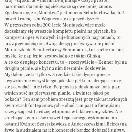
kraj”) są akurat – nic im nie ujmując – dosyć proste,
natomiast dla mnie najciekawsze są owe mniej znane.
Zgadzam się, że „Modlitwa” jest mocno Schubertowska, ba!
nawet trochę tam Wagnera się da przedsłyszeć…
W przyszłym roku 200-lecie Moniuszki wiec może
doczekamy się wreszcie kompletu pieśni na płytach, bo
kompletu oper w nowych i ujednoliconych nagraniach, to
już z pewnością nie. Swoją drogą porównywanie pieśni
Moniuszki do Schuberta czy Schumanna, to trochę nie fair,
myślę, że nap lepiej zestawiać go z takim Glinką.
A co do drugiego koncertu, to – rzeczywiście – Kenner był na
drugim planie, ale był na nim literalnie, dosłownie.
Myślałem, że to tylko w 3 rzędzie takie dysproporcje
i wywrócenie wszystkiego, jak skarpetki, na drugą stron ę,
ale jak widać – nie tylko. Po prostu jednak może fortepian
winien stać na pierwszym planie, a kwintet jakoś po
bokach? Ten sam problem zresztą jest przy tak ustawionych
kwintetach fortepianowych – choć tam partia fortepianu
zazwyczaj jest bardziej wtopiona w fakturę smyczków. Ale
słuchając kwintetów (nawet tego samego wykonania, np.
ostatni Kwintet Szostakowicza z Anderszewskim i Belcea) na
żywo (a siedziałem na ich koncercie bardzo dobrze) i z płyty,