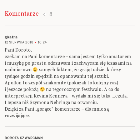
Komentarze
8
gkatra
12 SIERPNIA 2018
10:24
Pani Doroto,
czekam na Pani komentarze – sama jestem tylko amatorem
i muzykę po prostu odczuwam i zachwycam się (czasami na
nadmiarowo
samych faktem, że grają ludzie, którzy
tysiące godzin spędzili na opanowaniu tej sztuki.
Apollon to zespół znakomity (pokazali to kolejny raz)
i jeszcze pokażą
na tegorocznym festiwalu. A co do
interpretacji Kevina Kennera – wydała mi się taka …czuła.
I lepsza niż Szymona Nehringa na otwarciu.
Dzięki za Pani „gorące” komentarze – dla mnie są
rozwijające.
DOROTA SZWARCMAN