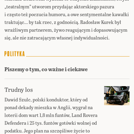
„teatralnym” utworom przydając aktorskiego pazura
i często też poczucia humoru, a owe sentymentalne kawałki
traktując… by tak rzec, z godnością. Radosław Kurek był
wrażliwym partnerem, żywo reagującym i dopasowującym
się, ale nie zatracającym własnej indywidualności.
Piszemy o tym, co ważne i ciekawe
Trudny los
Dawid Szulc, polski konduktor, który od
ponad dekady mieszka w Anglii, wygrał na
loterii dom wart 1,8 mln funtów, Land Rovera
Defendera i 25 tys. funtów gotówki wolnej od
podatku. Jego plan na szczęśliwe życie to