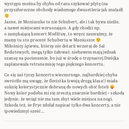
występu można by chyba od razu szykować płytę (na
przyszłoroczne obchody wiadomego dwusetlecia jak znalazł)
Jasne, że Moniuszko to nie Schubert, ale i tak bywa nieźle,
a nawet miejscami wzruszająco. A gdy chodzi np.
o zamykającą koncert
Modlitwę
, to wręcz zauważmy, że
mamy tu sto procent Schuberta w Moniuszce
Miłośnicy śpiewu, którzy nie dotarli wczoraj do Sal
Redutowych, mogą tylko żałować; niebawem mają jednak
szansę na pocieszenie, bo już w środę o trzynastej Dwójka
zaplanowała retransmisję tego pięknego koncertu.
Co się zaś tyczy koncertu wieczornego, najbardziej chyba
zwróciło mą uwagę, że flecistka (swoją drogą klasa!) miała
suknię kolorystycznie dobraną do nowych obić foteli
Nowy kolor podoba mi się zresztą znacznie bardziej – szkoda
jedynie, że wciąż nie ma tam zbyt wiele miejsca na nogi.
Szkoda też, że Fryc zdołał napisać tylko dwa koncerty, a nie
(powiedzmy) sześć…