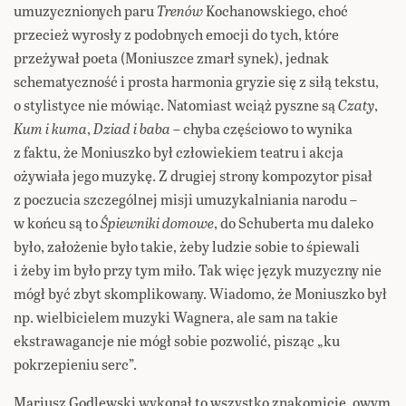
umuzycznionych paru
Trenów
Kochanowskiego, choć
przecież wyrosły z podobnych emocji do tych, które
przeżywał poeta (Moniuszce zmarł synek), jednak
schematyczność i prosta harmonia gryzie się z siłą tekstu,
o stylistyce nie mówiąc. Natomiast wciąż pyszne są
Czaty
,
Kum i kuma
,
Dziad i baba
– chyba częściowo to wynika
z faktu, że Moniuszko był człowiekiem teatru i akcja
ożywiała jego muzykę. Z drugiej strony kompozytor pisał
z poczucia szczególnej misji umuzykalniania narodu –
w końcu są to
Śpiewniki domowe
, do Schuberta mu daleko
było, założenie było takie, żeby ludzie sobie to śpiewali
i żeby im było przy tym miło. Tak więc język muzyczny nie
mógł być zbyt skomplikowany. Wiadomo, że Moniuszko był
np. wielbicielem muzyki Wagnera, ale sam na takie
ekstrawagancje nie mógł sobie pozwolić, pisząc „ku
pokrzepieniu serc”.
Mariusz Godlewski wykonał to wszystko znakomicie, owym