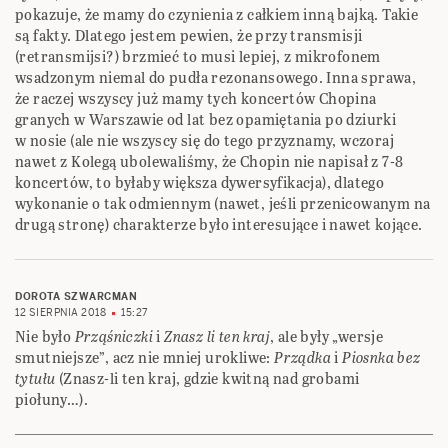
pokazuje, że mamy do czynienia z całkiem inną bajką. Takie
są fakty. Dlatego jestem pewien, że przy transmisji
(retransmijsi?) brzmieć to musi lepiej, z mikrofonem
wsadzonym niemal do pudła rezonansowego. Inna sprawa,
że raczej wszyscy już mamy tych koncertów Chopina
granych w Warszawie od lat bez opamiętania po dziurki
w nosie (ale nie wszyscy się do tego przyznamy, wczoraj
nawet z Kolegą ubolewaliśmy, że Chopin nie napisał z 7-8
koncertów, to byłaby większa dywersyfikacja), dlatego
wykonanie o tak odmiennym (nawet, jeśli przenicowanym na
drugą stronę) charakterze było interesujące i nawet kojące.
DOROTA SZWARCMAN
12 SIERPNIA 2018
15:27
Nie było
Prząśniczki
i
Znasz li ten kraj
, ale były „wersje
smutniejsze”, acz nie mniej urokliwe:
Prządka
i
Piosnka bez
tytułu
(Znasz-li ten kraj, gdzie kwitną nad grobami
piołuny…).