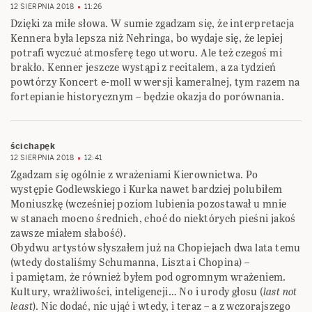
12 SIERPNIA 2018
11:26
Dzięki za miłe słowa. W sumie zgadzam się, że interpretacja
Kennera była lepsza niż Nehringa, bo wydaje się, że lepiej
potrafi wyczuć atmosferę tego utworu. Ale też czegoś mi
brakło. Kenner jeszcze wystąpi z recitalem, a za tydzień
powtórzy Koncert e-moll w wersji kameralnej, tym razem na
fortepianie historycznym – będzie okazja do porównania.
ścichapęk
12 SIERPNIA 2018
12:41
Zgadzam się ogólnie z wrażeniami Kierownictwa. Po
występie Godlewskiego i Kurka nawet bardziej polubiłem
Moniuszkę (wcześniej poziom lubienia pozostawał u mnie
w stanach mocno średnich, choć do niektórych pieśni jakoś
zawsze miałem słabość).
Obydwu artystów słyszałem już na Chopiejach dwa lata temu
(wtedy dostaliśmy Schumanna, Liszta i Chopina) –
i pamiętam, że również byłem pod ogromnym wrażeniem.
Kultury, wrażliwości, inteligencji… No i urody głosu (
last not
least
). Nic dodać, nic ująć i wtedy, i teraz – a z wczorajszego