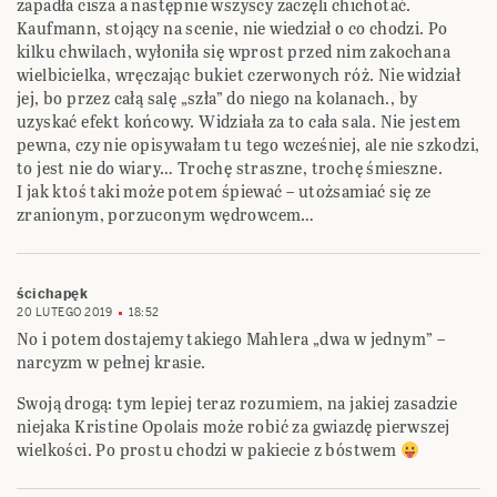
zapadła cisza a następnie wszyscy zaczęli chichotać.
Kaufmann, stojący na scenie, nie wiedział o co chodzi. Po
kilku chwilach, wyłoniła się wprost przed nim zakochana
wielbicielka, wręczając bukiet czerwonych róż. Nie widział
jej, bo przez całą salę „szła” do niego na kolanach., by
uzyskać efekt końcowy. Widziała za to cała sala. Nie jestem
pewna, czy nie opisywałam tu tego wcześniej, ale nie szkodzi,
to jest nie do wiary… Trochę straszne, trochę śmieszne.
I jak ktoś taki może potem śpiewać – utożsamiać się ze
zranionym, porzuconym wędrowcem…
ścichapęk
20 LUTEGO 2019
18:52
No i potem dostajemy takiego Mahlera „dwa w jednym” –
narcyzm w pełnej krasie.
Swoją drogą: tym lepiej teraz rozumiem, na jakiej zasadzie
niejaka Kristine Opolais może robić za gwiazdę pierwszej
wielkości. Po prostu chodzi w pakiecie z bóstwem