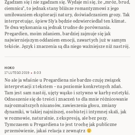
Zgadzam się i nie zgadzam się. Wydaje mi się, że „mróz, brud,
ciemnica”, to jednak stany bliższe romantyzmowi z jego
umiłowaniem eksploracji natury, doświadczaniem grozy. Tak
interpretując, śpiew Sly’a będzie odzwierciedlał ten klimat.
Te dwa wykonania są jednak trudne do porównania.
Pregardien, moim zdaniem, bardziej zajmuje się jak
najwierniejszym oddaniem emocji, zawartych już w samym
tekście. Język i znaczenia są dla niego ważniejsze niż nastrój.
HOKO
17 LUTEGO 2019
8:03
No ale ja właśnie u Pregardiena nie bardzo czuję związek
interpretacji z tekstem – na poziomie konkretnych zdań.
Tam jest sam nastój, ujęty wąsko i sztywno w karby estetyki.
Odnoszenie się do treści i znaczeń to dla mnie różnicowanie
najrozmaitszych niuansów, zawieszenia głosu, zmiany
dynamiki, w takiej najniższej, osobistej i intymnej skali, jak
w rozmowie, naturalnie, z ekspresją, ale bez pozy.
Tymczasem u Pregardiena to jest trochę jak publiczne
przemówienie, jakaś relacja z zewnątrz