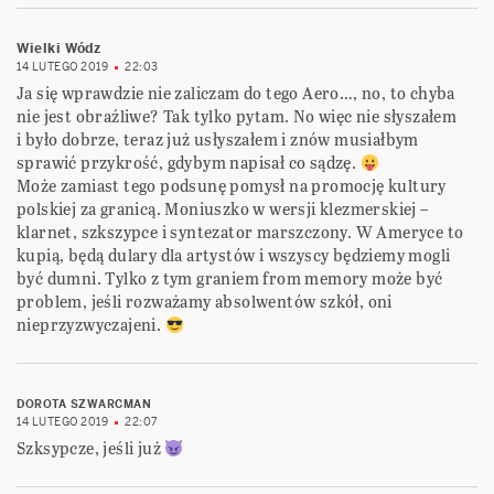
Wielki Wódz
14 LUTEGO 2019
22:03
Ja się wprawdzie nie zaliczam do tego Aero…, no, to chyba
nie jest obraźliwe? Tak tylko pytam. No więc nie słyszałem
i było dobrze, teraz już usłyszałem i znów musiałbym
sprawić przykrość, gdybym napisał co sądzę.
Może zamiast tego podsunę pomysł na promocję kultury
polskiej za granicą. Moniuszko w wersji klezmerskiej –
klarnet, szkszypce i syntezator marszczony. W Ameryce to
kupią, będą dulary dla artystów i wszyscy będziemy mogli
być dumni. Tylko z tym graniem from memory może być
problem, jeśli rozważamy absolwentów szkół, oni
nieprzyzwyczajeni.
DOROTA SZWARCMAN
14 LUTEGO 2019
22:07
Szksypcze, jeśli już