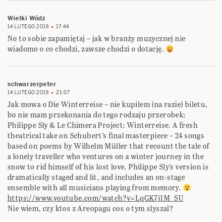
Wielki Wódz
14 LUTEGO 2019
17:44
No to sobie zapamiętaj – jak w branży muzycznej nie
wiadomo o co chodzi, zawsze chodzi o dotację.
schwarzerpeter
14 LUTEGO 2019
21:07
Jak mowa o Die Winterreise – nie kupilem (na razie) biletu,
bo nie mam przekonania do tego rodzaju przerobek:
Philippe Sly & Le Chimera Project: Winterreise. A fresh
theatrical take on Schubert’s final masterpiece – 24 songs
based on poems by Wilhelm Müller that recount the tale of
a lonely traveller who ventures on a winter journey in the
snow to rid himself of his lost love. Philippe Sly’s version is
dramatically staged and lit, and includes an on-stage
ensemble with all musicians playing from memory.
https://www.youtube.com/watch?v=LqGK7j1M_SU
Nie wiem, czy ktos z Areopagu cos o tym slyszal?