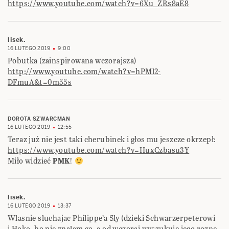
https://www.youtube.com/watch?v=6Xu_ZRs8aE8
lisek.
16 LUTEGO 2019
9:00
Pobutka (zainspirowana wczorajsza)
http://www.youtube.com/watch?v=hPMl2-
DFmuA&t=0m55s
DOROTA SZWARCMAN
16 LUTEGO 2019
12:55
Teraz już nie jest taki cherubinek i głos mu jeszcze okrzepł:
https://www.youtube.com/watch?v=HuxCzbasu3Y
Miło widzieć
PMK
!
lisek.
16 LUTEGO 2019
13:37
Wlasnie sluchajac Philippe’a Sly (dzieki Schwarzerpeterowi
i Hoko, bo nie znalam go, a od wczoraj wyszukuje jego rozne