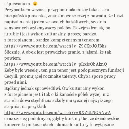
i śpiewaniem.
Przypadkiem wczoraj przypomniała mi się taka stara
hiszpańska piosenka, znana może szerzej z powodu, że Liszt
napisał na niej jeden ze swoich hałaśliwych, średnio
sensownych wyłamywaczy palców. Rozejrzałem się po
jutubie i jest wykon kulturalny, proszę bardzo,
z fortepianem i bardzo kompetentnym tenorem:
https://www.youtube.com/watch?v=Z9CKpJQJBks
Ślicznie. A obok jest prawdziwe granie, z jajami, że tak
powiem:
https://www.youtube.com/watch?v=pRxjcObAknQ
Żeby było weselej, ten pan tenor jest podopiecznym fundacji
Cecylii, promującej rozmaite talenty. Chyba sporo pracy
przed nimi.
Bądźmy jednak sprawiedliwi. Ów kulturalny wykon
z fortepianem jest i tak o kilkanaście półek wyżej, niż
standardowa stęchlizna szkoły muzycznej najwyższego
stopnia, na przykład:
https://www.youtube.com/watch?v=RXZUtNGANwA
oraz szereg podobnych, gdyby ktoś myślał, że dziadowskie
koncerciki po kościołach i domach kultury to wyłącznie