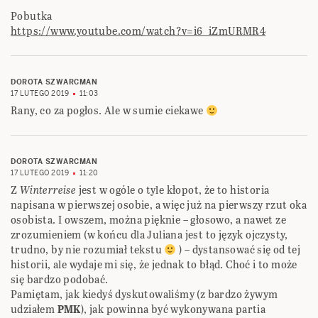
Pobutka
https://www.youtube.com/watch?v=i6_iZmURMR4
DOROTA SZWARCMAN
17 LUTEGO 2019
11:03
Rany, co za pogłos. Ale w sumie ciekawe
DOROTA SZWARCMAN
17 LUTEGO 2019
11:20
Z
Winterreise
jest w ogóle o tyle kłopot, że to historia
napisana w pierwszej osobie, a więc już na pierwszy rzut oka
osobista. I owszem, można pięknie – głosowo, a nawet ze
zrozumieniem (w końcu dla Juliana jest to język ojczysty,
trudno, by nie rozumiał tekstu
) – dystansować się od tej
historii, ale wydaje mi się, że jednak to błąd. Choć i to może
się bardzo podobać.
Pamiętam, jak kiedyś dyskutowaliśmy (z bardzo żywym
udziałem
PMK
), jak powinna być wykonywana partia