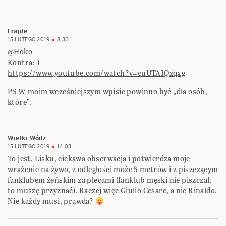
Frajde
15 LUTEGO 2019
8:33
@Hoko
Kontra:-)
https://www.youtube.com/watch?v=cuUTA1Qzqxg
PS W moim wcześniejszym wpisie powinno być „dla osób,
które”.
Wielki Wódz
15 LUTEGO 2019
14:03
To jest, Lisku, ciekawa obserwacja i potwierdza moje
wrażenie na żywo, z odległości może 5 metrów i z piszczącym
fanklubem żeńskim za plecami (fanklub męski nie piszczał,
to muszę przyznać). Raczej więc Giulio Cesare, a nie Rinaldo.
Nie każdy musi, prawda?