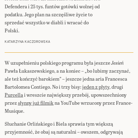
Defendera i 25 tys. funtów gotówki wolnej od
podatku. Jego plan na szczęśliwe życie to
sprzedać wszystko w diabli i wracać do
Polski.
KATARZYNA KACZOROWSKA
W uzupełnieniu polskiego programu była jeszcze
Jesień
Pawła Łukaszewskiego, a na koniec – „bo lubimy zaczynać,
ale też kończyć barokiem” – jeszcze jedna aria Francesca
Bartolomea Contiego. No i trzy bisy:
jeden z płyty
, drugi
Purcella
i wreszcie największy przebój, upowszechniony
przez
słynny już filmik
na YouTube wrzucony przez France-
Musique.
Słuchanie Orlińskiego i Biela sprawia tym większą
przyjemność, że obaj są naturalni – owszem, odgrywają