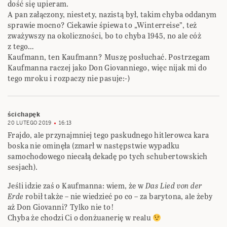
dość się upieram.
A pan załączony, niestety, nazistą był, takim chyba oddanym
sprawie mocno? Ciekawie śpiewa to „Winterreise”, też
zważywszy na okoliczności, bo to chyba 1945, no ale cóż
z tego…
Kaufmann, ten Kaufmann? Muszę posłuchać. Postrzegam
Kaufmanna raczej jako Don Giovanniego, więc nijak mi do
tego mroku i rozpaczy nie pasuje:-)
ścichapęk
20 LUTEGO 2019
16:13
Frajdo, ale przynajmniej tego paskudnego hitlerowca kara
boska nie ominęła (zmarł w następstwie wypadku
samochodowego niecałą dekadę po tych schubertowskich
sesjach).
Jeśli idzie zaś o Kaufmanna: wiem, że w
Das Lied von der
Erde
robił także – nie wiedzieć po co – za barytona, ale żeby
aż Don Giovanni? Tylko nie to!
Chyba że chodzi Ci o donżuanerię w realu