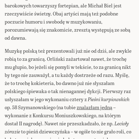
barokowych towarzyszy fortepian, ale Michał Biel jest
rzeczywiście świetny. Obaj artyści mają też podobne
poczucie humoru i swobodę w muzykowaniu,
porozumiewają się znakomicie, zresztą występują ze sobą
od dawna.
Muzykę polską też prezentowali już nie od dziś, ale zwykle
robią to za granicą. Orliński zażartował nawet, że trochę
mu głupio, bo jeżeli się pomyli w tekście, to za granicą nikt
by tego nie zauważył, a tu każdy dostrzeże od razu. Myślę,
że to trochę kokieteria, bo dawno już nie słyszałam
polskiego śpiewaka o tak nienagannej dykcji. Pierwszy raz
usłyszałam w jego wykonaniu cztery z
Pieśni kurpiowskich
op. 58 Szymanowskiego (na tubie
znalazłam jedną
–
wykonanie z Konkursu Moniuszkowskiego, na którym
dostał II nagrodę). Nawet nie przeszkadzało, że np.
Lecioły
zórazie
to pieśń dziewczyńska – w ogóle to nie grało roli, co