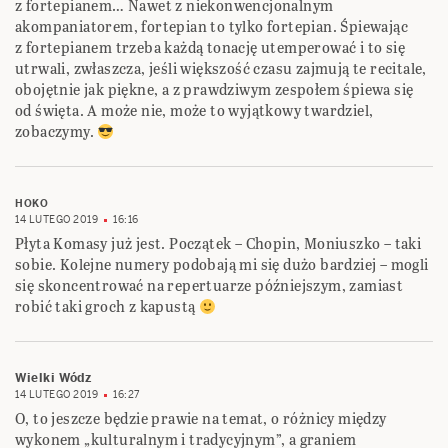
z fortepianem… Nawet z niekonwencjonalnym
akompaniatorem, fortepian to tylko fortepian. Śpiewając
z fortepianem trzeba każdą tonację utemperować i to się
utrwali, zwłaszcza, jeśli większość czasu zajmują te recitale,
obojętnie jak piękne, a z prawdziwym zespołem śpiewa się
od święta. A może nie, może to wyjątkowy twardziel,
zobaczymy.
HOKO
14 LUTEGO 2019
16:16
Płyta Komasy już jest. Początek – Chopin, Moniuszko – taki
sobie. Kolejne numery podobają mi się dużo bardziej – mogli
się skoncentrować na repertuarze późniejszym, zamiast
robić taki groch z kapustą
Wielki Wódz
14 LUTEGO 2019
16:27
O, to jeszcze będzie prawie na temat, o różnicy między
wykonem „kulturalnym i tradycyjnym”, a graniem