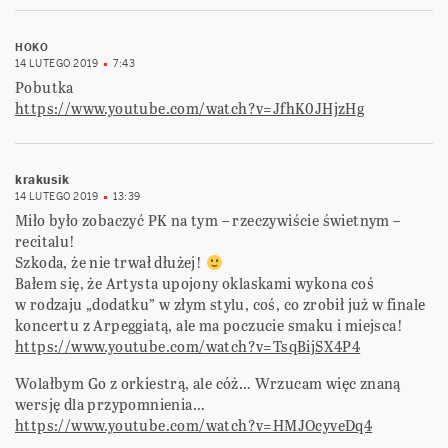
HOKO
14 LUTEGO 2019
7:43
Pobutka
https://www.youtube.com/watch?v=JfhK0JHjzHg
krakusik
14 LUTEGO 2019
13:39
Miło było zobaczyć PK na tym – rzeczywiście świetnym –
recitalu!
Szkoda, że nie trwał dłużej!
Bałem się, że Artysta upojony oklaskami wykona coś
w rodzaju „dodatku” w złym stylu, coś, co zrobił już w finale
koncertu z Arpeggiatą, ale ma poczucie smaku i miejsca!
https://www.youtube.com/watch?v=TsqBijSX4P4
Wolałbym Go z orkiestrą, ale cóż… Wrzucam więc znaną
wersję dla przypomnienia…
https://www.youtube.com/watch?v=HMJOcyveDq4