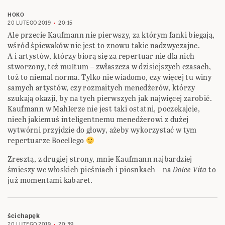
HOKO
20 LUTEGO 2019
20:15
Ale przecie Kaufmann nie pierwszy, za którym fanki biegają,
wśród śpiewaków nie jest to znowu takie nadzwyczajne.
A i artystów, którzy biorą się za repertuar nie dla nich
stworzony, też multum – zwłaszcza w dzisiejszych czasach,
toż to niemal norma. Tylko nie wiadomo, czy więcej tu winy
samych artystów, czy rozmaitych menedżerów, którzy
szukają okazji, by na tych pierwszych jak najwięcej zarobić.
Kaufmann w Mahlerze nie jest taki ostatni, poczekajcie,
niech jakiemuś inteligentnemu menedżerowi z dużej
wytwórni przyjdzie do głowy, ażeby wykorzystać w tym
repertuarze Bocellego
Zresztą, z drugiej strony, mnie Kaufmann najbardziej
śmieszy we włoskich pieśniach i piosnkach – na
Dolce Vita
to
już momentami kabaret.
ścichapęk
20 LUTEGO 2019
20:39