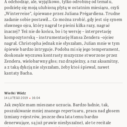
A odchodząc, ale, wyjątkowo, tylko odrobinę od tematu,
podzielę się moją ulubioną płytą w ostatnim miesiącu, czyli
„Winterreise”, śpiewane przez Juliana Prégardiena. Trudne
zadanie sobie postawił… Co można zrobić, gdy jest się synem
sławnego ojca, który nagrał te pieśni kilka razy, nagrać
inaczej? Też nie do końca, bo i tę wersję – interpretację
kompozytorską – instrumentację Hansa Zendera –ojciec
nagrał. Christopha jednak nie słyszałam, Julian mnie w tym
śpiewie bardzo intryguje. Podoba mi się jego temperament,
doskonale wyczuwa kontrasty muzyczne stworzone przez
Zendera, wielobarwny głos; raz drapieżny, a raz aksamitny,
a z taką dykcją nie slyszałam, żeby ktoś śpiewał, nawet
kantaty Bacha.
Wielki Wódz
14 LUTEGO 2019
16:04
Jak zwykle mam mieszane uczucia. Bardzo ładnie, tak,
poszukiwanie mniej znanego repertuaru, praca nad głosem
(zmiany rejestrów, jeszcze dwa lata temu bardzo
denerwujące, są już prawie niesłyszalne), ale te recitale