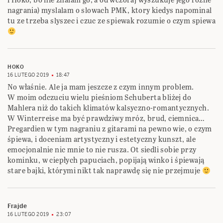
nagrania) myslalam o slowach PMK, ktory kiedys napominal
tu ze trzeba slyszec i czuc ze spiewak rozumie o czym spiewa
HOKO
16 LUTEGO 2019
18:47
No właśnie. Ale ja mam jeszcze z czym innym problem.
W moim odczuciu wielu pieśniom Schuberta bliżej do
Mahlera niż do takich klimatów kalsyczno-romantycznych.
W Winterreise ma być prawdziwy mróz, brud, ciemnica…
Pregardien w tym nagraniu z gitarami na pewno wie, o czym
śpiewa, i doceniam artystyczny i estetyczny kunszt, ale
emocjonalnie nic mnie to nie rusza. Ot siedli sobie przy
kominku, w ciepłych papuciach, popijają winko i śpiewają
stare bajki, którymi nikt tak naprawdę się nie przejmuje
Frajde
16 LUTEGO 2019
23:07