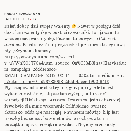
DOROTA SZWARCMAN
14 LUTEGO 2019
14:16
Dzień dobry, dziś święty Walenty
Nawet w pociągu dziś
dostałam walentynkę w postaci czekoladki. To i ja wam tu
wrzucę małą walentynkę. Pisałam tu powyżej o
Czterech
sonetach
Bairda i właśnie przyszedł klip zapowiadający nową
płytę Szymona Komasy:
https://www.youtube.com/watch?
v=uVWhXO5T7C4&utm_source=Og%C3%B3lna+Klasyka&ut
m_campaign=2ddd14accc-
EMAIL_CAMPAIGN_2019_02_14_11_05&utm_medium=ema
il&utm_term=0_fd93788058-2ddd14accc-190216413
Płyta zapowiada się atrakcyjnie, głos piękny. Ale to jest
wykonanie właśnie, jak pisałam wyżej, „kulturalne”,
w tradycji Hiolskiego i Artysza. Jestem za, jednak bardziej
żywe było dla mnie wykonanie Orlińskiego, świetne
aktorsko, oddające nostalgię. Nawiasem mówiąc, klip jest
troszkę bez sensu, bo sonet mówi o rozłące, a tu na
początku nijakiej rozłąki nie widać… No, chyba że kiedy
wraca z tego biegania, ale wtedy już jest prawie po sonecie