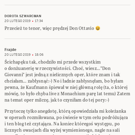
DOROTA SZWARCMAN
20 LUTEGO 2019
17:34
Przecież to tenor, więc prędzej Don Ottavio
Frajde
20 LUTEGO 2019
18:06
Ścichapęku tak, chodziło mi przede wszystkim
o donżuanerię w rzeczywistości. Choć, wiesz…”Don
Giovanni” jest jedną z nielicznych oper, które znam i tak
chciałam… zabłysnąć:-) No i ładnie zabłysnęłam, bo byłam
pewna, że Kaufmann śpiewał w niej główną rolę (ta, o której
mówię, to było chyba live z Monachium parę lat temu) Zatem
na temat oper milczę, jak to czyniłam do tej pory:-)
Przytoczę tylko anegdotę, którą opowiedziała mi koleżanka
w operach rozmiłowana, po świecie w tym celu podróżująca
i ten blog też czytająca. Na koniec któregoś występu, po
licznych owacjach dla wyżej wymienionego, nagle na sali