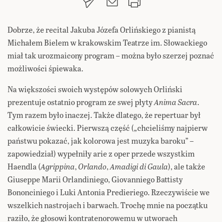
Dobrze, że recital Jakuba Józefa Orlińskiego z pianistą
Michałem Bielem w krakowskim Teatrze im. Słowackiego
miał tak urozmaicony program – można było szerzej poznać
możliwości śpiewaka.
Na większości swoich występów solowych Orliński
prezentuje ostatnio program ze swej płyty
Anima Sacra
.
Tym razem było inaczej. Także dlatego, że repertuar był
całkowicie świecki. Pierwszą część („chcieliśmy najpierw
państwu pokazać, jak kolorowa jest muzyka baroku” –
zapowiedział) wypełniły arie z oper przede wszystkim
Haendla (
Agrippina
,
Orlando
,
Amadigi di Gaula
), ale także
Giuseppe Marii Orlandiniego, Giovanniego Battisty
Bononciniego i Luki Antonia Predieriego. Rzeczywiście we
wszelkich nastrojach i barwach. Trochę mnie na początku
raziło, że głosowi kontratenorowemu w utworach