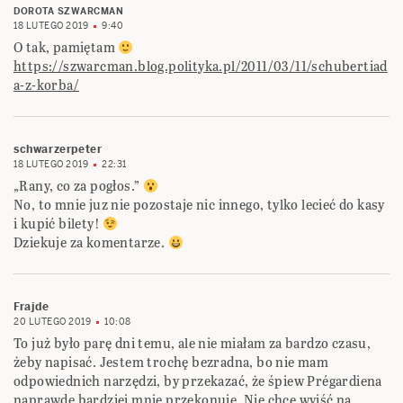
DOROTA SZWARCMAN
18 LUTEGO 2019
9:40
O tak, pamiętam
https://szwarcman.blog.polityka.pl/2011/03/11/schubertiad
a-z-korba/
schwarzerpeter
18 LUTEGO 2019
22:31
„Rany, co za pogłos.”
No, to mnie juz nie pozostaje nic innego, tylko lecieć do kasy
i kupić bilety!
Dziekuje za komentarze.
Frajde
20 LUTEGO 2019
10:08
To już było parę dni temu, ale nie miałam za bardzo czasu,
żeby napisać. Jestem trochę bezradna, bo nie mam
odpowiednich narzędzi, by przekazać, że śpiew Prégardiena
naprawdę bardziej mnie przekonuje. Nie chcę wyjść na