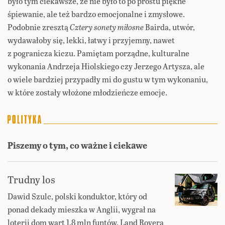
było tym ciekawsze, że nie było to po prostu piękne
śpiewanie, ale też bardzo emocjonalne i zmysłowe.
Podobnie zresztą
Cztery sonety miłosne
Bairda, utwór,
wydawałoby się, lekki, łatwy i przyjemny, nawet
z pogranicza kiczu. Pamiętam porządne, kulturalne
wykonania Andrzeja Hiolskiego czy Jerzego Artysza, ale
o wiele bardziej przypadły mi do gustu w tym wykonaniu,
w które zostały włożone młodzieńcze emocje.
Piszemy o tym, co ważne i ciekawe
Trudny los
Dawid Szulc, polski konduktor, który od
ponad dekady mieszka w Anglii, wygrał na
loterii dom wart 1,8 mln funtów, Land Rovera