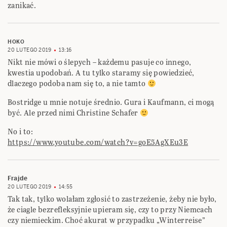
zanikać.
HOKO
20 LUTEGO 2019
13:16
Nikt nie mówi o ślepych – każdemu pasuje co innego,
kwestia upodobań. A tu tylko staramy się powiedzieć,
dlaczego podoba nam się to, a nie tamto
Bostridge u mnie notuje średnio. Gura i Kaufmann, ci mogą
być. Ale przed nimi Christine Schafer
No i to:
https://www.youtube.com/watch?v=goE5AgXEu3E
Frajde
20 LUTEGO 2019
14:55
Tak tak, tylko wolałam zgłosić to zastrzeżenie, żeby nie było,
że ciagle bezrefleksyjnie upieram się, czy to przy Niemcach
czy niemieckim. Choć akurat w przypadku „Winterreise”