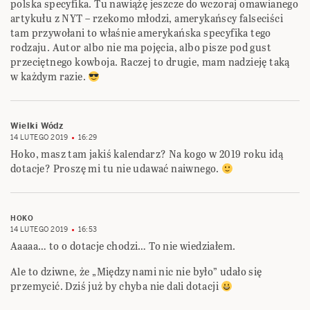
polska specyfika. Tu nawiążę jeszcze do wczoraj omawianego
artykułu z NYT – rzekomo młodzi, amerykańscy falseciści
tam przywołani to właśnie amerykańska specyfika tego
rodzaju. Autor albo nie ma pojęcia, albo pisze pod gust
przeciętnego kowboja. Raczej to drugie, mam nadzieję taką
w każdym razie.
Wielki Wódz
14 LUTEGO 2019
16:29
Hoko, masz tam jakiś kalendarz? Na kogo w 2019 roku idą
dotacje? Proszę mi tu nie udawać naiwnego.
HOKO
14 LUTEGO 2019
16:53
Aaaaa… to o dotacje chodzi… To nie wiedziałem.
Ale to dziwne, że „Między nami nic nie było” udało się
przemycić. Dziś już by chyba nie dali dotacji