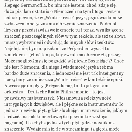
ślepego Germanofila, bo nim nie jestem, choć, zdaje się,
dużo pisałam ostatnio o Niemczech na tym blogu. Jestem
jednak pewna, że w „Winterrreise” język, jego świadomość
zwłaszcza fonetyczna ma olbrzymie znaczenie. Podmiot
liryczny przedstawia swoje emocje tu i teraz, wynikające ze
znaczeń poszczególnych słów w tym tekście, ale też te słowa
muszą wybrzmieć i odwołują do innych słów i tesktów.
Najchętniej bym napisałam, że Prégardien wyssał to
z mlekiem… (choć ten piękny zwrot ma obecnie złą prasę).
Może moglibyśmy się pogodzić w śpiewie Bostridge’a? Choć
nie jest Niemcem, dla niego świadomość języka też ma
bardzo duże znaczenia, a jednocześnie jest tak inteligentny
i oczytany, że umieszcza „Winterreise” w kontekście epoki.
A wracając do płyty (Prégardiena), to, to jak gra tam
orkiestra – Deutsche Radio Philharmonie – to jest
prawdziwy majstersztyk. Niesamowita selektywność
intrygujących dźwięków, ale i piękne sola instrumentów To
jedna z niewielu płyt, gdzie słuchając, mam wrażenie, jakbym
siedziała na sali koncertowej (to pewnie też zasługa
nagrania). I to chyba jedna z tych płyt, gdzie nośnik ma
znaczenie. Wydaje mi się, że w streamingu ta głębia może