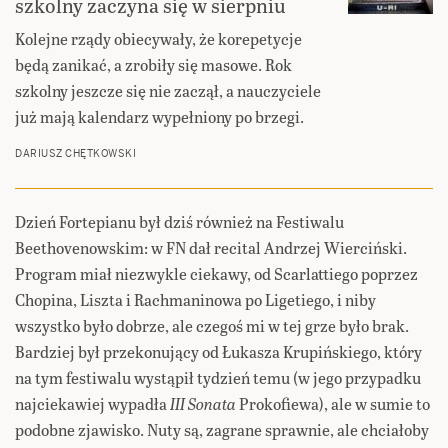
szkolny zaczyna się w sierpniu
Kolejne rządy obiecywały, że korepetycje
będą zanikać, a zrobiły się masowe. Rok
szkolny jeszcze się nie zaczął, a nauczyciele
już mają kalendarz wypełniony po brzegi.
DARIUSZ CHĘTKOWSKI
Dzień Fortepianu był dziś również na Festiwalu
Beethovenowskim: w FN dał recital Andrzej Wierciński.
Program miał niezwykle ciekawy, od Scarlattiego poprzez
Chopina, Liszta i Rachmaninowa po Ligetiego, i niby
wszystko było dobrze, ale czegoś mi w tej grze było brak.
Bardziej był przekonujący od Łukasza Krupińskiego, który
na tym festiwalu wystąpił tydzień temu (w jego przypadku
najciekawiej wypadła
III Sonata
Prokofiewa), ale w sumie to
podobne zjawisko. Nuty są, zagrane sprawnie, ale chciałoby