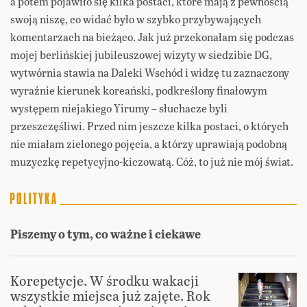
a potem pojawiło się kilka postaci, które mają z pewnością
swoją niszę, co widać było w szybko przybywających
komentarzach na bieżąco. Jak już przekonałam się podczas
mojej berlińskiej jubileuszowej wizyty w siedzibie DG,
wytwórnia stawia na Daleki Wschód i widzę tu zaznaczony
wyraźnie kierunek koreański, podkreślony finałowym
występem niejakiego Yirumy – słuchacze byli
przeszczęśliwi. Przed nim jeszcze kilka postaci, o których
nie miałam zielonego pojęcia, a którzy uprawiają podobną
muzyczkę repetycyjno-kiczowatą. Cóż, to już nie mój świat.
Piszemy o tym, co ważne i ciekawe
Korepetycje. W środku wakacji
wszystkie miejsca już zajęte. Rok