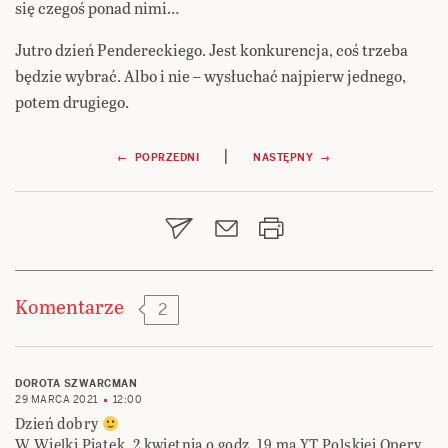
się czegoś ponad nimi…
Jutro dzień Pendereckiego. Jest konkurencja, coś trzeba
będzie wybrać. Albo i nie – wysłuchać najpierw jednego,
potem drugiego.
Nawigacja
|
← POPRZEDNI
NASTĘPNY →
wpisu
Komentarze
2
DOROTA SZWARCMAN
29 MARCA 2021
12:00
Dzień dobry
W Wielki Piątek, 2 kwietnia o godz. 19 ma YT Polskiej Opery