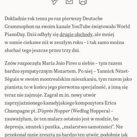
Dokładnie rok temu po raz pierwszy Deutsche
Grammophon na swoim kanale YouTube świętowało World
PianoDay. Dziś odbyły się
drugie obchody
, ale mniej
w sumie ciekawe niż w zeszłym roku – i tak samo można
słuchać tego jeszcze przez trzy dni.
Znów rozpoczęła Maria João Pires u siebie – tym razem
bardzo sympatycznym Mozartem. Po niej – Yannick Nézet-
Séguin w swoim montrealskim mieszkaniu, tym razem jako
pianista; to w końcu jego pierwotna specjalność, a inną się
teraz nie zajmuje. Zagrał m.in. nowy utwór
zaprzyjaźnionego kanadyjskiego kompozytora Erica
Champagne pt.
D’après Hopper
(Według Hoppera) –
zauważyłam, że ten malarz ostatnio jest w modzie, bo
depresja, smutek i pustka, „malarstwo samotności”. Nie
przekonał mnie zresztą za bardzo ten utwór, podobnie jak