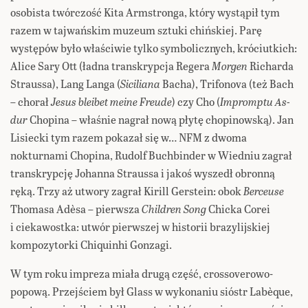
osobista twórczość Kita Armstronga, który wystąpił tym
razem w tajwańskim muzeum sztuki chińskiej. Parę
występów było właściwie tylko symbolicznych, króciutkich:
Alice Sary Ott (ładna transkrypcja Regera
Morgen
Richarda
Straussa), Lang Langa (
Siciliana
Bacha), Trifonova (też Bach
– chorał
Jesus bleibet meine Freude
) czy Cho (
Impromptu As-
dur
Chopina – właśnie nagrał nową płytę chopinowską). Jan
Lisiecki tym razem pokazał się w… NFM z dwoma
nokturnami Chopina, Rudolf Buchbinder w Wiedniu zagrał
transkrypcję Johanna Straussa i jakoś wyszedł obronną
ręką. Trzy aż utwory zagrał Kirill Gerstein: obok
Berceuse
Thomasa Adèsa – pierwsza
Children Song
Chicka Corei
i ciekawostka: utwór pierwszej w historii brazylijskiej
kompozytorki Chiquinhi Gonzagi.
W tym roku impreza miała drugą część, crossoverowo-
popową. Przejściem był Glass w wykonaniu sióstr Labèque,