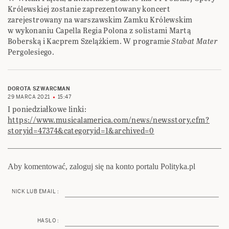
Królewskiej zostanie zaprezentowany koncert
zarejestrowany na warszawskim Zamku Królewskim
w wykonaniu Capella Regia Polona z solistami Martą
Boberską i Kacprem Szelążkiem. W programie
Stabat Mater
Pergolesiego.
DOROTA SZWARCMAN
29 MARCA 2021
15:47
I poniedziałkowe linki:
https://www.musicalamerica.com/news/newsstory.cfm?
storyid=47374&categoryid=1&archived=0
Aby komentować, zaloguj się na konto portalu Polityka.pl
NICK LUB EMAIL :
HASŁO :