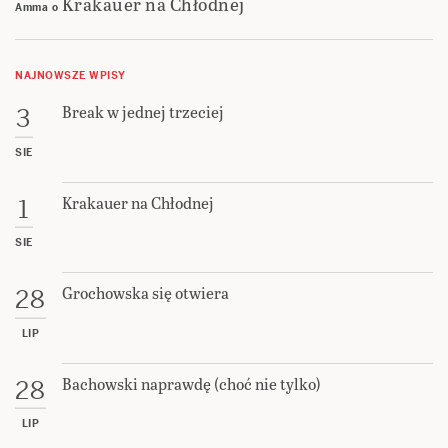
Krakauer na Chłodnej
Amma
o
NAJNOWSZE WPISY
Break w jednej trzeciej
3
SIE
Krakauer na Chłodnej
1
SIE
Grochowska się otwiera
28
LIP
Bachowski naprawdę (choć nie tylko)
28
LIP