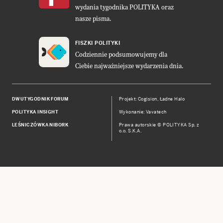
wydania tygodnika POLITYKA oraz
nasze pisma.
FISZKI POLITYKI
Codziennie podsumowujemy dla
Ciebie najważniejsze wydarzenia dnia.
DWUTYGODNIK FORUM
Projekt:
Cogision
,
Ładne Halo
POLITYKA INSIGHT
Wykonanie: Vavatech
LEŚNICZÓWKA NIBORK
Prawa autorskie © POLITYKA Sp. z
o.o. S.K.A.