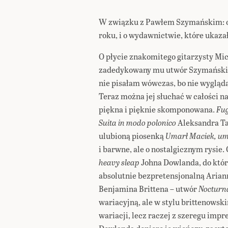
W związku z Pawłem Szymańskim: o 
roku, i o wydawnictwie, które ukaza
O płycie znakomitego gitarzysty Mi
zadedykowany mu utwór Szymańskieg
nie pisałam wówczas, bo nie wygląda
Teraz można jej słuchać w całości 
piękna i pięknie skomponowana.
Fug
Suita in modo polonico
Aleksandra Ta
ulubioną piosenką
Umarł Maciek, um
i barwne, ale o nostalgicznym rysi
heavy sleap
Johna Dowlanda, do które
absolutnie bezpretensjonalną Ariann
Benjamina Brittena – utwór
Nocturn
wariacyjną, ale w stylu brittenowski
wariacji, lecz raczej z szeregu im