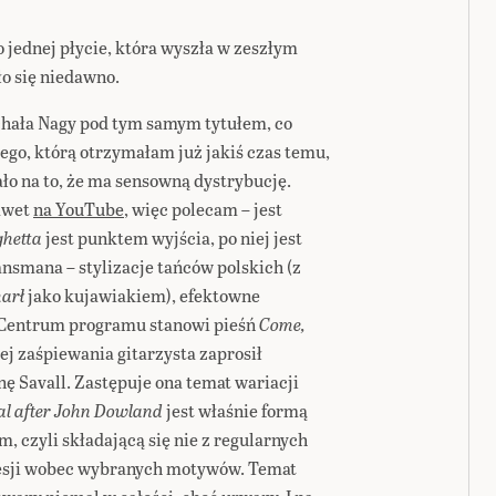
jednej płycie, która wyszła w zeszłym
ło się niedawno.
chała Nagy pod tym samym tytułem, co
o, którą otrzymałam już jakiś czas temu,
ło na to, że ma sensowną dystrybucję.
nawet
na YouTube
, więc polecam – jest
hetta
jest punktem wyjścia, po niej jest
nsmana – stylizacje tańców polskich (z
arł
jako kujawiakiem), efektowne
e. Centrum programu stanowi pieśń
Come,
j zaśpiewania gitarzysta zaprosił
ę Savall. Zastępuje ona temat wariacji
al after John Dowland
jest właśnie formą
m, czyli składającą się nie z regularnych
presji wobec wybranych motywów. Temat