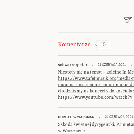
Nawigacja
wpisu
Komentarze
15
schwarzerpeter
21 CZERWCA 2021
Niestety nie na temat – kolejne In 
https://www.tafelmusik.org/media-r
mourns-loss-jeanne-lamon-music-di
chodzilismy na koncerty do kosciola 
https://www.youtube.com/watch?
21 CZERWCA 2021
DOROTA SZWARCMAN
Szkoda świetnej dyrygentki. Pamięta
w Warszawie.