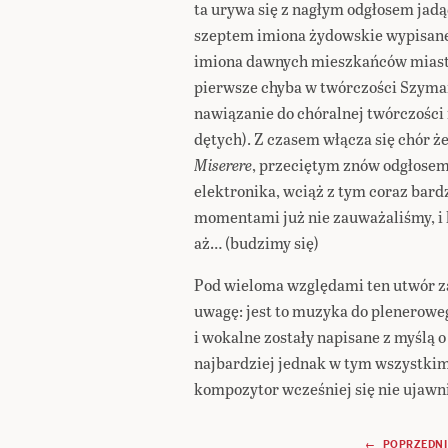
ta urywa się z nagłym odgłosem jadą
szeptem imiona żydowskie wypisane 
imiona dawnych mieszkańców miaste
pierwsze chyba w twórczości Szymań
nawiązanie do chóralnej twórczości
dętych). Z czasem włącza się chór 
Miserere
, przeciętym znów odgłosem p
elektronika, wciąż z tym coraz bar
momentami już nie zauważaliśmy, i k
aż… (budzimy się)
Pod wieloma względami ten utwór za
uwagę: jest to muzyka do plenerowe
i wokalne zostały napisane z myśl
najbardziej jednak w tym wszystkim 
kompozytor wcześniej się nie ujawni
← POPRZEDNI