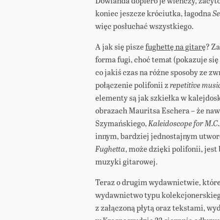
Dowlanda dopiero je wieńczy, zacyto
koniec jeszcze króciutka, łagodna
S
więc posłuchać wszystkiego.
A jak się pisze
fughettę na gitarę
? Za
forma fugi, choć temat (pokazuje si
co jakiś czas na różne sposoby ze z
połączenie polifonii z
repetitive musi
elementy są jak szkiełka w kalejdo
obrazach Mauritsa Eschera – że naw
Szymańskiego,
Kaleidoscope for M.C.
innym, bardziej jednostajnym utwore
Fughetta
, może dzięki polifonii, jest
muzyki gitarowej.
Teraz o drugim wydawnictwie, które 
wydawnictwo typu kolekcjonerskie
z załączoną płytą oraz tekstami, wy