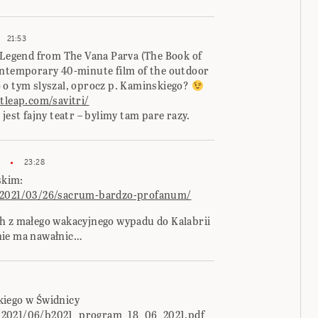
21:53
u Legend from The Vana Parva (The Book of
ontemporary 40-minute film of the outdoor
 o tym slyszal, oprocz p. Kaminskiego?
tleap.com/savitri/
To jest fajny teatr – bylimy tam pare razy.
23:28
skim:
l/2021/03/26/sacrum-bardzo-profanum/
h z małego wakacyjnego wypadu do Kalabrii
 nie ma nawałnic…
kiego w Świdnicy
s/2021/06/b2021_program_18_06_2021.pdf