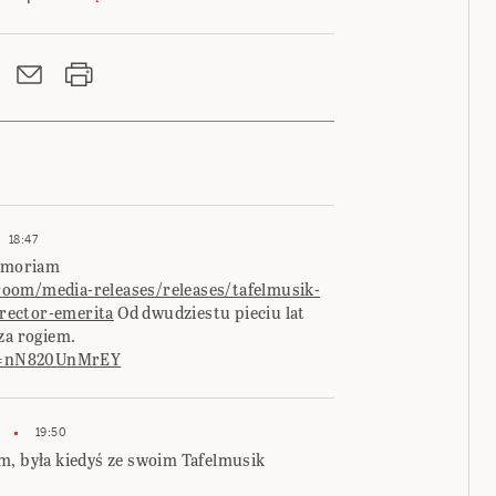
18:47
Memoriam
oom/media-releases/releases/tafelmusik-
rector-emerita
Od dwudziestu pieciu lat
za rogiem.
v=nN820UnMrEY
19:50
m, była kiedyś ze swoim Tafelmusik