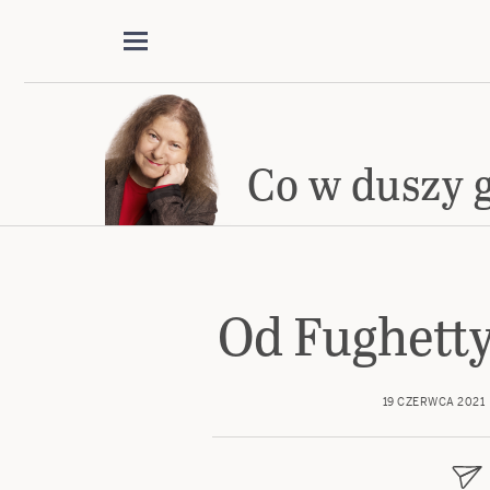
Co w duszy 
Od Fughett
19 CZERWCA 2021