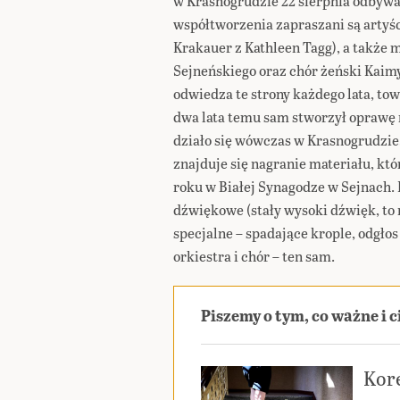
w Krasnogrudzie 22 sierpnia odbywa
współtworzenia zapraszani są artyśc
Krakauer z Kathleen Tagg), a także 
Sejneńskiego oraz chór żeński Kaimy
odwiedza te strony każdego lata, to
dwa lata temu sam stworzył oprawę 
działo się wówczas w Krasnogrudzi
znajduje się nagranie materiału, kt
roku w Białej Synagodze w Sejnach
dźwiękowe (stały wysoki dźwięk, to n
specjalne – spadające krople, odgło
orkiestra i chór – ten sam.
Piszemy o tym, co ważne i 
Kor