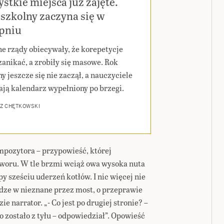
stkie miejsca już zajęte.
szkolny zaczyna się w
rpniu
ne rządy obiecywały, że korepetycje
zanikać, a zrobiły się masowe. Rok
y jeszcze się nie zaczął, a nauczyciele
ają kalendarz wypełniony po brzegi.
Z CHĘTKOWSKI
mpozytora – przypowieść, której
woru. W tle brzmi wciąż owa wysoka nuta
py sześciu uderzeń kotłów. I nic więcej nie
odze w nieznane przez most, o przeprawie
ie narrator. „- Co jest po drugiej stronie? –
o zostało z tyłu – odpowiedział”. Opowieść