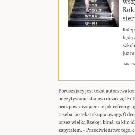
wszy
Rok 
sie
Kolej
będą 
szkoln
już m
DARIUS
Poruszający jest tekst autorstwa ko
odczytywanie stanowi dużą część ut
oraz powtarzające się jak refren gru
trzeba, bo tekst skupia uwagę. O dr
przez wielką Rzekę i kimś, za kim idz
zapytałem. – Przeciwieństwo tego, c