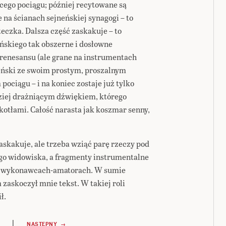
cego pociągu; później recytowane są
na ścianach sejneńskiej synagogi – to
czka. Dalsza część zaskakuje – to
skiego tak obszerne i dosłowne
 renesansu (ale grane na instrumentach
żeński ze swoim prostym, proszalnym
ociągu – i na koniec zostaje już tylko
dziej drażniącym dźwiękiem, którego
otłami. Całość narasta jak koszmar senny,
skakuje, ale trzeba wziąć parę rzeczy pod
go widowiska, a fragmenty instrumentalne
ą o wykonawcach-amatorach. W sumie
zaskoczył mnie tekst. W takiej roli
ł.
|
NASTĘPNY →