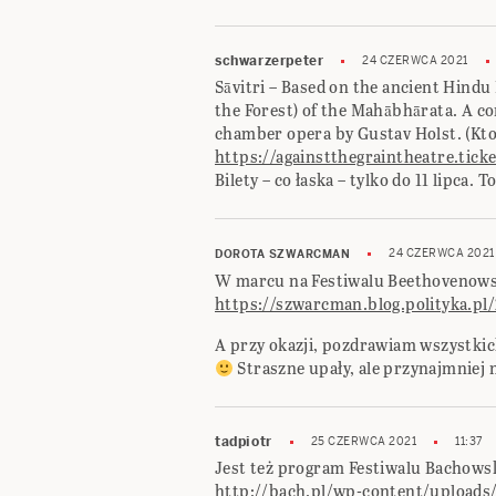
schwarzerpeter
24 CZERWCA 2021
Sāvitri – Based on the ancient Hind
the Forest) of the Mahābhārata. A c
chamber opera by Gustav Holst. (Kto
https://againstthegraintheatre.ticke
Bilety – co łaska – tylko do 11 lipca. 
24 CZERWCA 2021
DOROTA SZWARCMAN
W marcu na Festiwalu Beethovenow
https://szwarcman.blog.polityka.p
A przy okazji, pozdrawiam wszystkic
Straszne upały, ale przynajmniej
tadpiotr
25 CZERWCA 2021
11:37
Jest też program Festiwalu Bachows
http://bach.pl/wp-content/upload