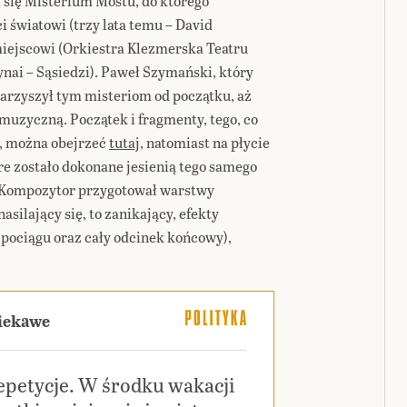
 się Misterium Mostu, do którego
i światowi (trzy lata temu – David
miejscowi (Orkiestra Klezmerska Teatru
nai – Sąsiedzi). Paweł Szymański, który
warzyszył tym misteriom od początku, aż
muzyczną. Początek i fragmenty, tego, co
e, można obejrzeć
tutaj
, natomiast na płycie
óre zostało dokonane jesienią tego samego
. Kompozytor przygotował warstwy
asilający się, to zanikający, efekty
s pociągu oraz cały odcinek końcowy),
ciekawe
epetycje. W środku wakacji