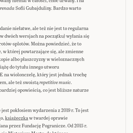
wany niemal w całości, choć urwany. I na
erenada
Sofii Gubajduliny. Bardzo warto
danie niełatwe, ale też nie jest to regularna
ę w dwóch wersjach na początku) wyłania się
wrotów-splotów. Można powiedzieć, że to
c
, w której powtarzające się, ale zmienne
skopie albo płaszczyzny w wieloznacznych
iążę do tytułu innego utworu
E.
na wiolonczelę, który jest jednak trochę
m, ale też swoistą
repetitive music
.
 bardziej opowieścią, co jest bliższe naturze
jest pokłosiem wydarzenia z 2019 r. To jest
go,
książeczka
w twardej oprawie
dana przez Fundację Pogranicze. Od 2015 r.