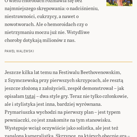
O wielu chorobach rozmawia się bez
najmniejszego skrępowania: o nadciśnieniu,
niestrawności, cukrzycy, a nawet o
nowotworach. Ale o hemoroidach czy o
nietrzymaniu moczu już nie. Wstydliwe
choroby dotykają milionów z nas.
PAWEŁ WALEWSKI
Jeszcze kilka lat temu na Festiwalu Beethovenowskim,
z Szymczewską przy pierwszych skrzypcach, ale resztą
jeszcze złożoną z założycieli, zespół demonstrował – jak
opisałam
tutaj
– dwa style gry. Teraz nie tylko członkowie,
ale i stylistyka jest inna, bardziej wyrównana.
Prymariuszka wychodzi na pierwszy plan – jest typem
pewniaczki, co jest znakomite na tym stanowisku.
Występuje wciąż oczywiście jako solistka, ale jest też
zapaloną kameralistką. Skrzypce, na których obecnie gra –