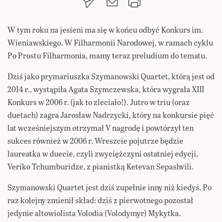
W tym roku na jesieni ma się w końcu odbyć Konkurs im.
Wieniawskiego. W Filharmonii Narodowej, w ramach cyklu
Po Prostu Filharmonia, mamy teraz preludium do tematu.
Dziś jako prymariuszka Szymanowski Quartet, którą jest od
2014 r., wystąpiła Agata Szymczewska, która wygrała XIII
Konkurs w 2006 r. (jak to zleciało!). Jutro w triu (oraz
duetach) zagra Jarosław Nadrzycki, który na konkursie pięć
lat wcześniejszym otrzymał V nagrodę i powtórzył ten
sukces również w 2006 r. Wreszcie pojutrze będzie
laureatka w duecie, czyli zwyciężczyni ostatniej edycji,
Veriko Tchumburidze, z pianistką Ketevan Sepashvili.
Szymanowski Quartet jest dziś zupełnie inny niż kiedyś. Po
raz kolejny zmienił skład: dziś z pierwotnego pozostał
jedynie altowiolista Volodia (Volodymyr) Mykytka.