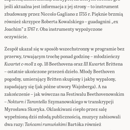
jeśli aktualna jest informacja z jej strony – to instrument
zbudowany przez Niccolo Gagliano z 1755 r. Pięknie brzmią
również skrzypce Roberta Kowalskiego – guadagnini „ex
Joachim” z 1767 r. Oba instrumenty wypożyczone
oczywiście.
Zespół ukazał się w sposób wszechstronny w programie bez
przerwy, trwającym trochę ponad godzinę – młodzieńczy
Kwartet c-moll
z op. 18 Beethovena oraz
III Kwarte
t Brittena
– ostatnie ukończone przezeń dzieło. Młody Beethoven
pogodny, umierający Britten skupiony i jakby wypalony,
zapadający się (jak późne utwory Wajnberga). A na
zakończenie – jak wówczas na Festiwalu Beethovenowskim
–
Nokturn i Tarantella
Szymanowskiego w transkrypcji
Myrosława Skoryka. Oklaskiwani ciepło przez salę
wypełnioną dziś młodą publicznością, muzycy zabisowali
dwa razy:
Tańcami rumuńskimi
Bartóka również