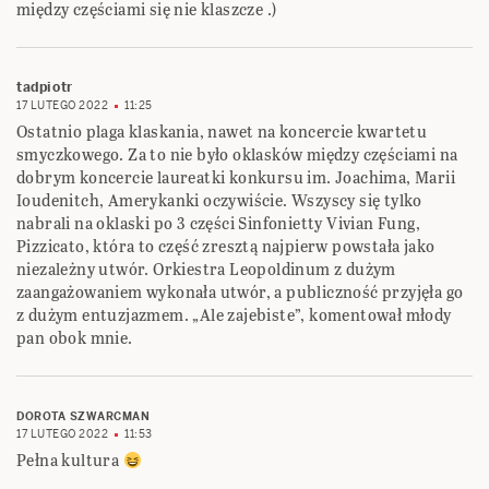
między częściami się nie klaszcze .)
tadpiotr
17 LUTEGO 2022
11:25
Ostatnio plaga klaskania, nawet na koncercie kwartetu
smyczkowego. Za to nie było oklasków między częściami na
dobrym koncercie laureatki konkursu im. Joachima, Marii
Ioudenitch, Amerykanki oczywiście. Wszyscy się tylko
nabrali na oklaski po 3 części Sinfonietty Vivian Fung,
Pizzicato, która to część zresztą najpierw powstała jako
niezależny utwór. Orkiestra Leopoldinum z dużym
zaangażowaniem wykonała utwór, a publiczność przyjęła go
z dużym entuzjazmem. „Ale zajebiste”, komentował młody
pan obok mnie.
DOROTA SZWARCMAN
17 LUTEGO 2022
11:53
Pełna kultura