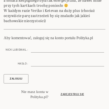
a sonata Respighiego była tak energetyczna, że nawet mnie
przy tych kartkach trochę poniosło
W każdym razie Veriko i Ketevan na duży plus (chociaż
oczywiście parę zastrzeżeń by się znalazło jak jakieś
bachowskie nieczystości)
Aby komentować, zaloguj się na konto portalu Polityka.pl
NICK LUB EMAIL :
HASŁO :
Nie masz konta w
ZAREJESTRUJ SIĘ
Polityka.pl?