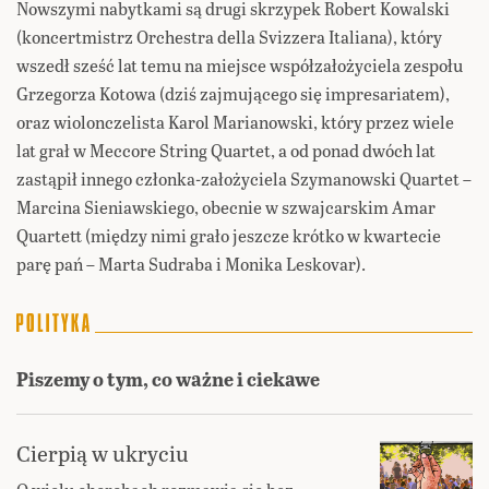
Nowszymi nabytkami są drugi skrzypek Robert Kowalski
(koncertmistrz Orchestra della Svizzera Italiana), który
wszedł sześć lat temu na miejsce współzałożyciela zespołu
Grzegorza Kotowa (dziś zajmującego się impresariatem),
oraz wiolonczelista Karol Marianowski, który przez wiele
lat grał w Meccore String Quartet, a od ponad dwóch lat
zastąpił innego członka-założyciela Szymanowski Quartet –
Marcina Sieniawskiego, obecnie w szwajcarskim Amar
Quartett (między nimi grało jeszcze krótko w kwartecie
parę pań – Marta Sudraba i Monika Leskovar).
Piszemy o tym, co ważne i ciekawe
Cierpią w ukryciu