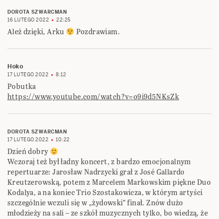
DOROTA SZWARCMAN
16 LUTEGO 2022
22:25
Ależ dzięki, Arku
Pozdrawiam.
Hoko
17 LUTEGO 2022
8:12
Pobutka
https://www.youtube.com/watch?v=o9i9d5NKsZk
DOROTA SZWARCMAN
17 LUTEGO 2022
10:22
Dzień dobry
Wczoraj też był ładny koncert, z bardzo emocjonalnym
repertuarze: Jarosław Nadrzycki grał z José Gallardo
Kreutzerowską, potem z Marcelem Markowskim piękne Duo
Kodalya, a na koniec Trio Szostakowicza, w którym artyści
szczególnie wczuli się w „żydowski” finał. Znów dużo
młodzieży na sali – ze szkół muzycznych tylko, bo wiedzą, że