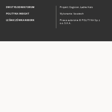
DWUTYGODNIK FORUM
Projekt:
Cogision
,
Ładne Halo
POLITYKA INSIGHT
Wykonanie: Vavatech
LEŚNICZÓWKA NIBORK
Prawa autorskie © POLITYKA Sp. z
o.o. S.K.A.