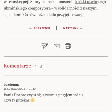
w transkrypcji Skoryka i na zakończenie
krótki utwór
tego
ukraińskiego kompozytora – w solidarności z naszymi
sąsiadami. Co również zostało przyjęte owacją.
Nawigacja
|
← POPRZEDNI
NASTĘPNY →
wpisu
Komentarze
8
bezdomny
16 LUTEGO 2022
21:39
Panią Dorotę czyta się zawsze z przyjemnością.
Czysty przekaz