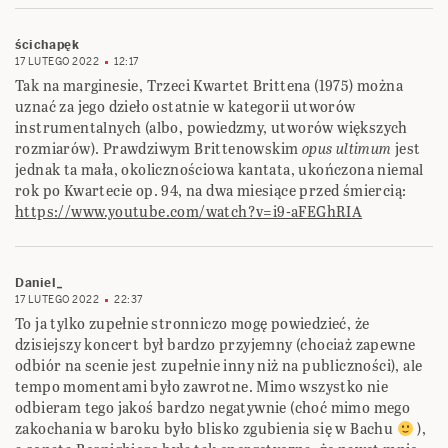
ścichapęk
17 LUTEGO 2022
12:17
Tak na marginesie, Trzeci Kwartet Brittena (1975) można
uznać za jego dzieło ostatnie w kategorii utworów
instrumentalnych (albo, powiedzmy, utworów większych
rozmiarów). Prawdziwym Brittenowskim
opus ultimum
jest
jednak ta mała, okolicznościowa kantata, ukończona niemal
rok po Kwartecie op. 94, na dwa miesiące przed śmiercią:
https://www.youtube.com/watch?v=i9-aFEGhRIA
Daniel_
17 LUTEGO 2022
22:37
To ja tylko zupełnie stronniczo mogę powiedzieć, że
dzisiejszy koncert był bardzo przyjemny (chociaż zapewne
odbiór na scenie jest zupełnie inny niż na publiczności), ale
tempo momentami było zawrotne. Mimo wszystko nie
odbieram tego jakoś bardzo negatywnie (choć mimo mego
zakochania w baroku było blisko zgubienia się w Bachu
),