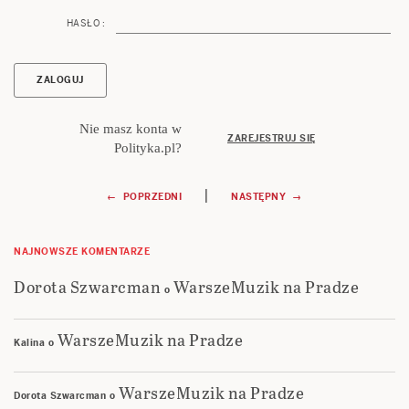
HASŁO :
Nie masz konta w
ZAREJESTRUJ SIĘ
Polityka.pl?
Nawigacja
|
← POPRZEDNI
NASTĘPNY →
wpisu
NAJNOWSZE KOMENTARZE
Dorota Szwarcman
WarszeMuzik na Pradze
o
WarszeMuzik na Pradze
Kalina
o
WarszeMuzik na Pradze
Dorota Szwarcman
o