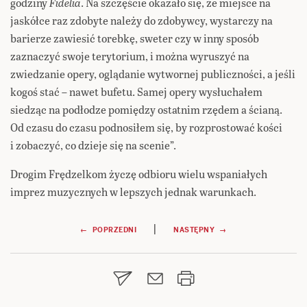
godziny
Fidelia
. Na szczęście okazało się, że miejsce na
jaskółce raz zdobyte należy do zdobywcy, wystarczy na
barierze zawiesić torebkę, sweter czy w inny sposób
zaznaczyć swoje terytorium, i można wyruszyć na
zwiedzanie opery, oglądanie wytwornej publiczności, a jeśli
kogoś stać – nawet bufetu. Samej opery wysłuchałem
siedząc na podłodze pomiędzy ostatnim rzędem a ścianą.
Od czasu do czasu podnosiłem się, by rozprostować kości
i zobaczyć, co dzieje się na scenie”.
Drogim Frędzelkom życzę odbioru wielu wspaniałych
imprez muzycznych w lepszych jednak warunkach.
Nawigacja
|
← POPRZEDNI
NASTĘPNY →
wpisu