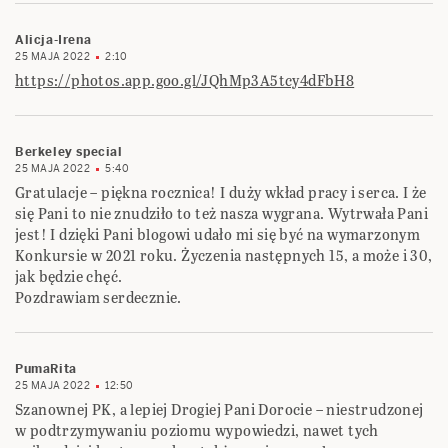
Alicja-Irena
25 MAJA 2022
2:10
https://photos.app.goo.gl/JQhMp3A5tcy4dFbH8
Berkeley special
25 MAJA 2022
5:40
Gratulacje – piękna rocznica! I duży wkład pracy i serca. I że
się Pani to nie znudziło to też nasza wygrana. Wytrwała Pani
jest! I dzięki Pani blogowi udało mi się być na wymarzonym
Konkursie w 2021 roku. Życzenia następnych 15, a może i 30,
jak będzie chęć.
Pozdrawiam serdecznie.
PumaRita
25 MAJA 2022
12:50
Szanownej PK, a lepiej Drogiej Pani Dorocie – niestrudzonej
w podtrzymywaniu poziomu wypowiedzi, nawet tych