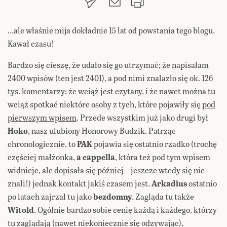
…ale właśnie mija dokładnie 15 lat od powstania tego blogu.
Kawał czasu!
Bardzo się cieszę, że udało się go utrzymać; że napisałam
2400 wpisów (ten jest 2401), a pod nimi znalazło się ok. 126
tys. komentarzy; że wciąż jest czytany, i że nawet można tu
wciąż spotkać niektóre osoby z tych, które pojawiły się
pod
pierwszym wpisem
. Przede wszystkim już jako drugi był
Hoko
, nasz ulubiony Honorowy Budzik. Patrząc
chronologicznie, to
PAK
pojawia się ostatnio rzadko (trochę
częściej małżonka,
a cappella
, która też pod tym wpisem
widnieje, ale dopisała się później – jeszcze wtedy się nie
znali!) jednak kontakt jakiś czasem jest.
Arkadius
ostatnio
po latach zajrzał tu jako
bezdomny
. Zagląda tu także
Witold
. Ogólnie bardzo sobie cenię każdą i każdego, którzy
tu zaglądają (nawet niekoniecznie się odzywając),