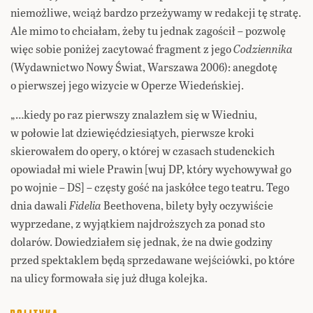
niemożliwe, wciąż bardzo przeżywamy w redakcji tę stratę.
Ale mimo to chciałam, żeby tu jednak zagościł – pozwolę
więc sobie poniżej zacytować fragment z jego
Codziennika
(Wydawnictwo Nowy Świat, Warszawa 2006): anegdotę
o pierwszej jego wizycie w Operze Wiedeńskiej.
„…kiedy po raz pierwszy znalazłem się w Wiedniu,
w połowie lat dziewięćdziesiątych, pierwsze kroki
skierowałem do opery, o której w czasach studenckich
opowiadał mi wiele Prawin [wuj DP, który wychowywał go
po wojnie – DS] – częsty gość na jaskółce tego teatru. Tego
dnia dawali
Fidelia
Beethovena, bilety były oczywiście
wyprzedane, z wyjątkiem najdroższych za ponad sto
dolarów. Dowiedziałem się jednak, że na dwie godziny
przed spektaklem będą sprzedawane wejściówki, po które
na ulicy formowała się już długa kolejka.