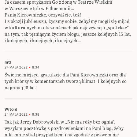
Ja czasem spotykałem Go z żoną w Teatrze Wielkim
w Warszawie lub w Filharmonii…
Panią Kierowniczkę, oczywiście, też!
I z okazji jubileuszu, życzmy sobie, żebyśmy mogli się mijać
w kulturalnych okolicznościach jak najczęściej i „spotykać”
na tym, tak tętniącym życiem blogu, jeszcze kolejnych 15 lat,
i kolejnych, i kolejnych, i kolejnych…
mtl
24 MAJA 2022
8:34
Świetne miejsce, gratulacje dla Pani Kierowniczki oraz dla
tych którzy w komentarzach tworzą klimat. I kolejnych co
najmniej 15 lat!
Witold
24 MAJA 2022
8:38
Tak jak Jerzy Dobrowolski w „Nie ma róży bez ognia”,
wysyłam pocztówkę z pozdrowieniami na Pani blog, żeby
nikt mnie stąd przypadkiem i niezgodnie z prawem nie