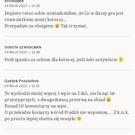
ścichapęk
24 MAJA 2022
12:36
Dopiero teraz sobie uświadomiłem, że Co w duszy gra jest
równolatkiem mojej kotessy…
Przepadam za obojgiem
Tak trzymać.
DOROTA SZWARCMAN
24 MAJA 2022
12:46
Podrapanko za uchem dla kotessy, jeśli lubi oczywiście
Gostek Przelotem
24 MAJA 2022
12:51
To wychodzi mniej więcej 1 wpis na 2 dni, nie licząc lat
przestępczych, z dwugodzinną przerwą na obiad
Ponad 50 komentarzy na wpis.
O przewadze kociarzy wśród Frędzli nie wspomnę…. Z k.n.k.
po prostu lepiej słucha się muzyki