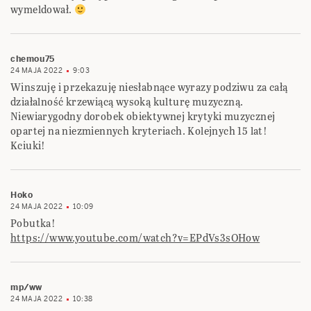
wymeldował.
chemou75
24 MAJA 2022
9:03
Winszuję i przekazuję niesłabnące wyrazy podziwu za całą
działalność krzewiącą wysoką kulturę muzyczną.
Niewiarygodny dorobek obiektywnej krytyki muzycznej
opartej na niezmiennych kryteriach. Kolejnych 15 lat!
Kciuki!
Hoko
24 MAJA 2022
10:09
Pobutka!
https://www.youtube.com/watch?v=EPdVs3sOHow
mp/ww
24 MAJA 2022
10:38