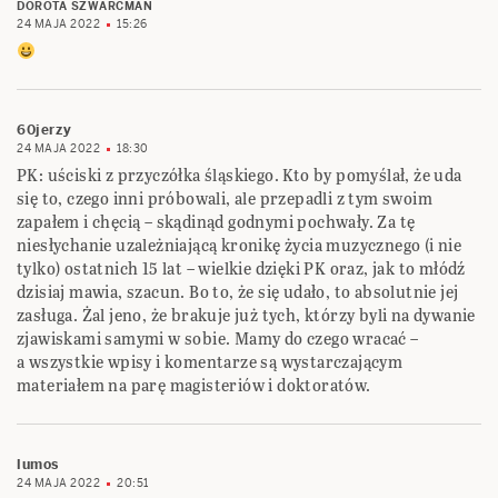
DOROTA SZWARCMAN
24 MAJA 2022
15:26
60jerzy
24 MAJA 2022
18:30
PK: uściski z przyczółka śląskiego. Kto by pomyślał, że uda
się to, czego inni próbowali, ale przepadli z tym swoim
zapałem i chęcią – skądinąd godnymi pochwały. Za tę
niesłychanie uzależniającą kronikę życia muzycznego (i nie
tylko) ostatnich 15 lat – wielkie dzięki PK oraz, jak to młódź
dzisiaj mawia, szacun. Bo to, że się udało, to absolutnie jej
zasługa. Żal jeno, że brakuje już tych, którzy byli na dywanie
zjawiskami samymi w sobie. Mamy do czego wracać –
a wszystkie wpisy i komentarze są wystarczającym
materiałem na parę magisteriów i doktoratów.
lumos
24 MAJA 2022
20:51