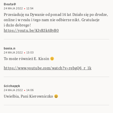
Beata@
24 MAJA 2022
12:54
Przesiaduję na Dywanie od ponad 14 lat Działo się po drodze,
online i w realu i tego nam nie odbierze nikt. Gratulacje
i dużo dobrego!
https://youtu.be/KIvB3k4ByB0
basia.n
24 MAJA 2022
13:03
To może również E. Kissin
https://www.youtube.com/watch?v=rebgQ6_r_1k
ścichapęk
24 MAJA 2022
14:06
Uwielbia, Pani Kierowniczko