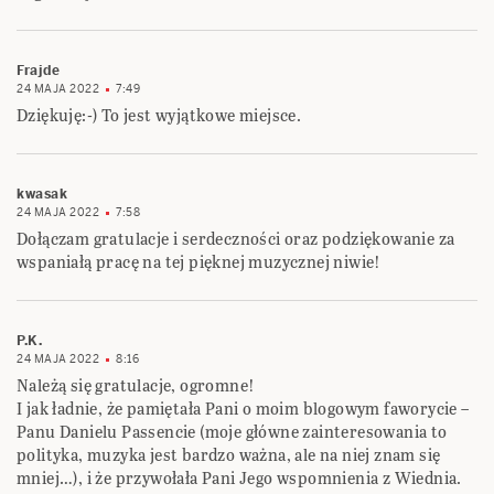
Frajde
24 MAJA 2022
7:49
Dziękuję:-) To jest wyjątkowe miejsce.
kwasak
24 MAJA 2022
7:58
Dołączam gratulacje i serdeczności oraz podziękowanie za
wspaniałą pracę na tej pięknej muzycznej niwie!
P.K.
24 MAJA 2022
8:16
Należą się gratulacje, ogromne!
I jak ładnie, że pamiętała Pani o moim blogowym faworycie –
Panu Danielu Passencie (moje główne zainteresowania to
polityka, muzyka jest bardzo ważna, ale na niej znam się
mniej…), i że przywołała Pani Jego wspomnienia z Wiednia.