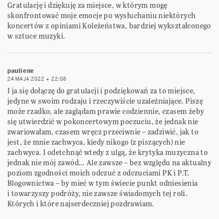
Gratulację i dziękuję za miejsce, w którym mogę
skonfrontować moje emocje po wysłuchaniu niektórych
koncertów z opiniami Koleżeństwa, bardziej wykształconego
w sztuce muzyki.
pauliene
24 MAJA 2022
22:08
I ja się dołączę do gratulacji i podziękowań za to miejsce,
jedyne w swoim rodzaju i rzeczywiście uzależniające. Piszę
może rzadko, ale zaglądam prawie codziennie, czasem żeby
się utwierdzić w pokoncertowym poczuciu, że jednak nie
zwariowałam, czasem wręcz przeciwnie – zadziwić, jak to
jest, że mnie zachwyca, kiedy nikogo (z piszących) nie
zachwyca. I odetchnąć wtedy z ulgą, że krytyka muzyczna to
jednak nie mój zawód… Ale zawsze – bez względu na aktualny
poziom zgodności moich odczuć z odczuciami PK i P.T.
Blogownictwa – by mieć w tym świecie punkt odniesienia
i towarzyszy podróży, nie zawsze świadomych tej roli.
Których i które najserdeczniej pozdrawiam.