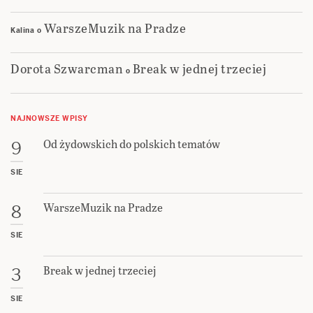
WarszeMuzik na Pradze
Kalina
o
Dorota Szwarcman
Break w jednej trzeciej
o
NAJNOWSZE WPISY
Od żydowskich do polskich tematów
9
SIE
WarszeMuzik na Pradze
8
SIE
Break w jednej trzeciej
3
SIE