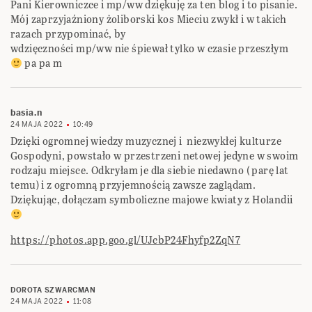
Pani Kierowniczce i mp/ww dziękuję za ten blog i to pisanie.
Mój zaprzyjaźniony żoliborski kos Mieciu zwykł i w takich
razach przypominać, by
wdzięczności mp/ww nie śpiewał tylko w czasie przeszłym
pa pa m
basia.n
24 MAJA 2022
10:49
Dzięki ogromnej wiedzy muzycznej i niezwykłej kulturze
Gospodyni, powstało w przestrzeni netowej jedyne w swoim
rodzaju miejsce. Odkryłam je dla siebie niedawno ( parę lat
temu) i z ogromną przyjemnością zawsze zaglądam.
Dziękując, dołączam symboliczne majowe kwiaty z Holandii
https://photos.app.goo.gl/UJcbP24Fhyfp2ZqN7
DOROTA SZWARCMAN
24 MAJA 2022
11:08