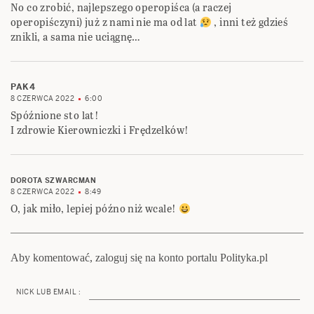
No co zrobić, najlepszego operopiśca (a raczej
operopiśczyni) już z nami nie ma od lat
, inni też gdzieś
znikli, a sama nie uciągnę…
PAK4
8 CZERWCA 2022
6:00
Spóźnione sto lat!
I zdrowie Kierowniczki i Frędzelków!
DOROTA SZWARCMAN
8 CZERWCA 2022
8:49
O, jak miło, lepiej późno niż wcale!
Aby komentować, zaloguj się na konto portalu Polityka.pl
NICK LUB EMAIL :