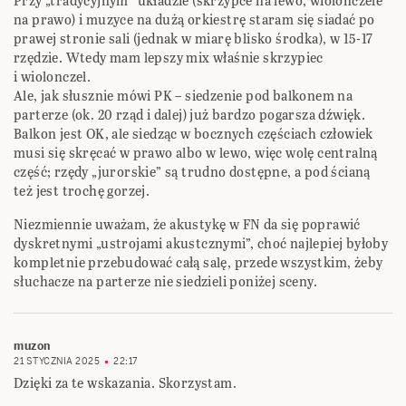
Przy „tradycyjnym” układzie (skrzypce na lewo, wiolonczele
na prawo) i muzyce na dużą orkiestrę staram się siadać po
prawej stronie sali (jednak w miarę blisko środka), w 15-17
rzędzie. Wtedy mam lepszy mix właśnie skrzypiec
i wiolonczel.
Ale, jak słusznie mówi PK – siedzenie pod balkonem na
parterze (ok. 20 rząd i dalej) już bardzo pogarsza dźwięk.
Balkon jest OK, ale siedząc w bocznych częściach człowiek
musi się skręcać w prawo albo w lewo, więc wolę centralną
część; rzędy „jurorskie” są trudno dostępne, a pod ścianą
też jest trochę gorzej.
Niezmiennie uważam, że akustykę w FN da się poprawić
dyskretnymi „ustrojami akustcznymi”, choć najlepiej byłoby
kompletnie przebudować całą salę, przede wszystkim, żeby
słuchacze na parterze nie siedzieli poniżej sceny.
muzon
21 STYCZNIA 2025
22:17
Dzięki za te wskazania. Skorzystam.