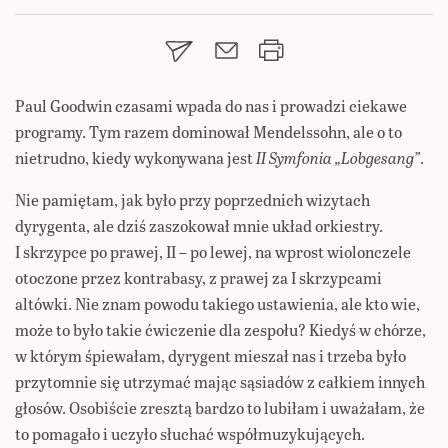
Paul Goodwin czasami wpada do nas i prowadzi ciekawe
programy. Tym razem dominował Mendelssohn, ale o to
nietrudno, kiedy wykonywana jest
II Symfonia „Lobgesang”
.
Nie pamiętam, jak było przy poprzednich wizytach
dyrygenta, ale dziś zaszokował mnie układ orkiestry.
I skrzypce po prawej, II – po lewej, na wprost wiolonczele
otoczone przez kontrabasy, z prawej za I skrzypcami
altówki. Nie znam powodu takiego ustawienia, ale kto wie,
może to było takie ćwiczenie dla zespołu? Kiedyś w chórze,
w którym śpiewałam, dyrygent mieszał nas i trzeba było
przytomnie się utrzymać mając sąsiadów z całkiem innych
głosów. Osobiście zresztą bardzo to lubiłam i uważałam, że
to pomagało i uczyło słuchać współmuzykujących.