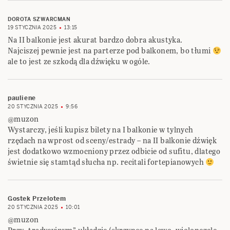
DOROTA SZWARCMAN
19 STYCZNIA 2025
13:15
Na II balkonie jest akurat bardzo dobra akustyka.
Najciszej pewnie jest na parterze pod balkonem, bo tłumi
ale to jest ze szkodą dla dźwięku w ogóle.
pauliene
20 STYCZNIA 2025
9:56
@muzon
Wystarczy, jeśli kupisz bilety na I balkonie w tylnych
rzędach na wprost od sceny/estrady – na II balkonie dźwięk
jest dodatkowo wzmocniony przez odbicie od sufitu, dlatego
świetnie się stamtąd słucha np. recitali fortepianowych
Gostek Przelotem
20 STYCZNIA 2025
10:01
@muzon