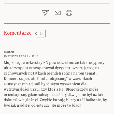
wpisu
Komentarze
5
muzon
19 STYCZNIA 2025
12:15
Mój kolega z orkiestry FN powiedział mi, że tak nietypowy
układ zespołu zaproponował dyrygent, wzorując się na
zachowanych notatkach Mendelssohna na ten temat.
Koncert super, ale finał „Lobgesang” w warunkach
akustycznych tej sali był dużym wyzwaniem dla
wytrzymałości uszu. Czy ktoś z PT. Blogowiczów może
orientuje się, gdzie należy siadać, by dźwięk nie był aż tak
dokuczliwie głośny? Zwykle kupuję bilety na II balkonie, by
być jak najdalej od estrady, ale może to błąd?