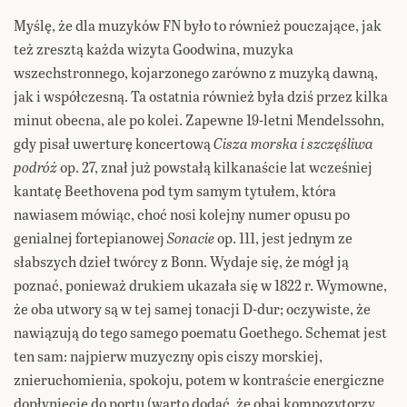
Myślę, że dla muzyków FN było to również pouczające, jak
też zresztą każda wizyta Goodwina, muzyka
wszechstronnego, kojarzonego zarówno z muzyką dawną,
jak i współczesną. Ta ostatnia również była dziś przez kilka
minut obecna, ale po kolei. Zapewne 19-letni Mendelssohn,
gdy pisał uwerturę koncertową
Cisza morska i szczęśliwa
podróż
op. 27, znał już powstałą kilkanaście lat wcześniej
kantatę Beethovena pod tym samym tytułem, która
nawiasem mówiąc, choć nosi kolejny numer opusu po
genialnej fortepianowej
Sonacie
op. 111, jest jednym ze
słabszych dzieł twórcy z Bonn. Wydaje się, że mógł ją
poznać, ponieważ drukiem ukazała się w 1822 r. Wymowne,
że oba utwory są w tej samej tonacji D-dur; oczywiste, że
nawiązują do tego samego poematu Goethego. Schemat jest
ten sam: najpierw muzyczny opis ciszy morskiej,
znieruchomienia, spokoju, potem w kontraście energiczne
dopłynięcie do portu (warto dodać, że obaj kompozytorzy