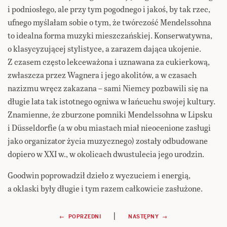
i podniosłego, ale przy tym pogodnego i jakoś, by tak rzec,
ufnego myślałam sobie o tym, że twórczość Mendelssohna
to idealna forma muzyki mieszczańskiej. Konserwatywna,
o klasycyzującej stylistyce, a zarazem dająca ukojenie.
Z czasem często lekceważona i uznawana za cukierkową,
zwłaszcza przez Wagnera i jego akolitów, a w czasach
nazizmu wręcz zakazana – sami Niemcy pozbawili się na
długie lata tak istotnego ogniwa w łańcuchu swojej kultury.
Znamienne, że zburzone pomniki Mendelssohna w Lipsku
i Düsseldorfie (a w obu miastach miał nieocenione zasługi
jako organizator życia muzycznego) zostały odbudowane
dopiero w XXI w., w okolicach dwustulecia jego urodzin.
Goodwin poprowadził dzieło z wyczuciem i energią,
a oklaski były długie i tym razem całkowicie zasłużone.
Nawigacja
|
← POPRZEDNI
NASTĘPNY →