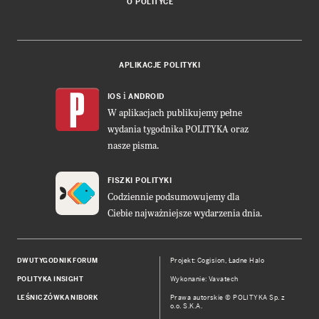
O POLITYCE
APLIKACJE POLITYKI
i
IOS
ANDROID
W aplikacjach publikujemy pełne
wydania tygodnika POLITYKA oraz
nasze pisma.
FISZKI POLITYKI
Codziennie podsumowujemy dla
Ciebie najważniejsze wydarzenia dnia.
DWUTYGODNIK FORUM
Projekt:
Cogision
,
Ładne Halo
POLITYKA INSIGHT
Wykonanie: Vavatech
LEŚNICZÓWKA NIBORK
Prawa autorskie © POLITYKA Sp. z
o.o. S.K.A.