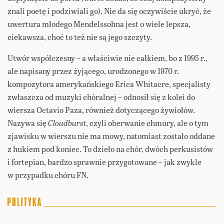
znali poetę i podziwiali go). Nie da się oczywiście ukryć, że
uwertura młodego Mendelssohna jest o wiele lepsza,
ciekawsza, choć to też nie są jego szczyty.
Utwór współczesny – a właściwie nie całkiem, bo z 1995 r.,
ale napisany przez żyjącego, urodzonego w 1970 r.
kompozytora amerykańskiego Erica Whitacre, specjalisty
zwłaszcza od muzyki chóralnej – odnosił się z kolei do
wiersza Octavio Paza, również dotyczącego żywiołów.
Nazywa się
Cloudburst
, czyli oberwanie chmury, ale o tym
zjawisku w wierszu nie ma mowy, natomiast zostało oddane
z hukiem pod koniec. To dzieło na chór, dwóch perkusistów
i fortepian, bardzo sprawnie przygotowane – jak zwykle
w przypadku chóru FN.