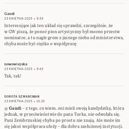
Gaudi
23 KWIETNIA 2025
9:34
Interesujące jak ten układ się sprawdzi, szczególnie, że
w GW piszą, że ponoć pion artystyczny był mocno przeciw
nominatce, a tu nagle grom z jasnego nieba od ministerstwa,
chyba może być ciężko o współpracę
nowowiejska
23 KWIETNIA 2025
9:43
Tak, tak!
DOROTA SZWARCMAN
23 KWIETNIA 2025
10:25
@
Gaudi
– z tego, co wiem, oni mieli swoją kandydatkę, która
jednak, w przeciwieństwie do pana Turka, nie odwołała się.
Pani Zembrzuskiej chyba po prostu nie znają. Ale może im
się jakoś współpraca ułoży – dla dobra zasłużonej instytucji.