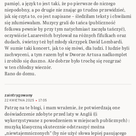
pamięć, a język to jest taki, że po pierwsze do niczego
niepodobny, a po drugie nie znając go trudno przewidzieć,
jak się czyta to, co jest napisane – śledziłam teksty i chwilami
się zdumiewałam. Muzycy grali do tańca (publiczność
folkowa pewnie by przy tym natychmiast zaczęła tańczyć),
oczywiście Lazarevitch brylował na różnych fifulkach oraz
dudach, świetny też był młody skrzypek David Lombardi.
W sumie taki koncert, jak to się mówi, dla ludzi. I ludzie byli
zachwyceni, a tym razem był w Dworze Artusa nadkomplet
i zrobiło się duszno. Ale dobrze było trochę się rozgrzać
w ten chłodny wieczór.
Rano do domu.
zaintrygowany
22 KWIETNIA 2025
17:05
Patrzę na te blogi, i mam wrażenie, że potwierdzają one
doświadczenie zdobyte przed laty w Anglii ((i
wykorzystywane z powodzeniem w miejscach publicznych) :
muzyką klasyczną skutecznie odstraszyć można
„niewtajemniczonych” (by nie użyć słowa lepiej pasującego