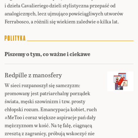
i dzieła Cavalieriego dzieli stylistyczna przepaść od
analogicznych, lecz ujmująco powściągliwych utworów
Ferrabosco, a różnili się wiekiem zaledwie o kilka lat.
Piszemy o tym, co ważne i ciekawe
Redpille z manosfery
W sieci rozpanoszył się samczyzm:
promowany jest patriarchalny porządek
świata, męski szowinizm i tzw. prosty
chłopski rozum. Emancypacja kobiet, ruch
#MeToo i coraz większe aspiracje pań dały
mężczyznom w kość. Na tę falę, ciągnącą
zresztą z zagranicy, próbują wskoczyć nie