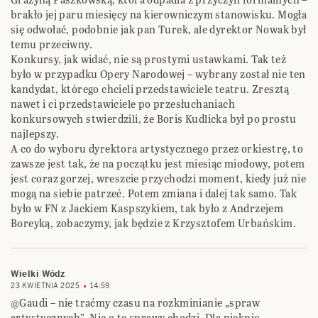
brakło jej paru miesięcy na kierowniczym stanowisku. Mogła
się odwołać, podobnie jak pan Turek, ale dyrektor Nowak był
temu przeciwny.
Konkursy, jak widać, nie są prostymi ustawkami. Tak też
było w przypadku Opery Narodowej – wybrany został nie ten
kandydat, którego chcieli przedstawiciele teatru. Zresztą
nawet i ci przedstawiciele po przesłuchaniach
konkursowych stwierdzili, że Boris Kudlicka był po prostu
najlepszy.
A co do wyboru dyrektora artystycznego przez orkiestrę, to
zawsze jest tak, że na początku jest miesiąc miodowy, potem
jest coraz gorzej, wreszcie przychodzi moment, kiedy już nie
mogą na siebie patrzeć. Potem zmiana i dalej tak samo. Tak
było w FN z Jackiem Kaspszykiem, tak było z Andrzejem
Boreyką, zobaczymy, jak będzie z Krzysztofem Urbańskim.
Wielki Wódz
23 KWIETNIA 2025
14:59
@Gaudi – nie traćmy czasu na rozkminianie „spraw
artystycznych”. Nie o te sprawy chodzi. Dla pięknie