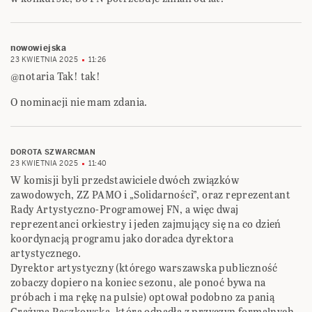
nowowiejska
23 KWIETNIA 2025
11:26
@notaria Tak! tak!
O nominacji nie mam zdania.
DOROTA SZWARCMAN
23 KWIETNIA 2025
11:40
W komisji byli przedstawiciele dwóch związków
zawodowych, ZZ PAMO i „Solidarności”, oraz reprezentant
Rady Artystyczno-Programowej FN, a więc dwaj
reprezentanci orkiestry i jeden zajmujący się na co dzień
koordynacją programu jako doradca dyrektora
artystycznego.
Dyrektor artystyczny (którego warszawska publiczność
zobaczy dopiero na koniec sezonu, ale ponoć bywa na
próbach i ma rękę na pulsie) optował podobno za panią
Grażyną Paszkowską, która odpadła z przyczyn formalnych –