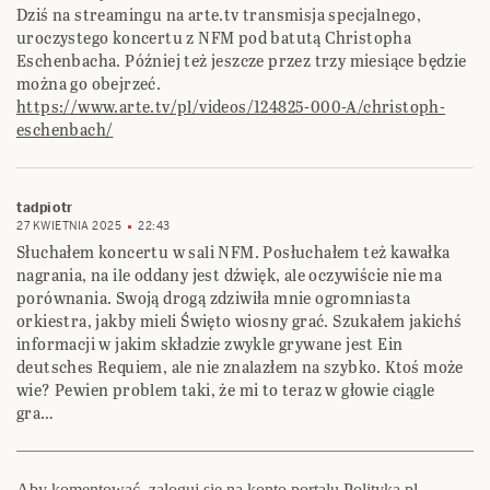
Dziś na streamingu na arte.tv transmisja specjalnego,
uroczystego koncertu z NFM pod batutą Christopha
Eschenbacha. Później też jeszcze przez trzy miesiące będzie
można go obejrzeć.
https://www.arte.tv/pl/videos/124825-000-A/christoph-
eschenbach/
tadpiotr
27 KWIETNIA 2025
22:43
Słuchałem koncertu w sali NFM. Posłuchałem też kawałka
nagrania, na ile oddany jest dźwięk, ale oczywiście nie ma
porównania. Swoją drogą zdziwiła mnie ogromniasta
orkiestra, jakby mieli Święto wiosny grać. Szukałem jakichś
informacji w jakim składzie zwykle grywane jest Ein
deutsches Requiem, ale nie znalazłem na szybko. Ktoś może
wie? Pewien problem taki, że mi to teraz w głowie ciągle
gra…
Aby komentować, zaloguj się na konto portalu Polityka.pl