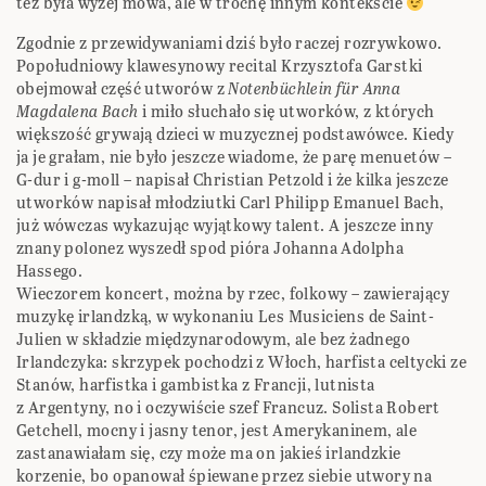
też była wyżej mowa, ale w trochę innym kontekście
Zgodnie z przewidywaniami dziś było raczej rozrywkowo.
Popołudniowy klawesynowy recital Krzysztofa Garstki
obejmował część utworów z
Notenbüchlein für Anna
Magdalena Bach
i miło słuchało się utworków, z których
większość grywają dzieci w muzycznej podstawówce. Kiedy
ja je grałam, nie było jeszcze wiadome, że parę menuetów –
G-dur i g-moll – napisał Christian Petzold i że kilka jeszcze
utworków napisał młodziutki Carl Philipp Emanuel Bach,
już wówczas wykazując wyjątkowy talent. A jeszcze inny
znany polonez wyszedł spod pióra Johanna Adolpha
Hassego.
Wieczorem koncert, można by rzec, folkowy – zawierający
muzykę irlandzką, w wykonaniu Les Musiciens de Saint-
Julien w składzie międzynarodowym, ale bez żadnego
Irlandczyka: skrzypek pochodzi z Włoch, harfista celtycki ze
Stanów, harfistka i gambistka z Francji, lutnista
z Argentyny, no i oczywiście szef Francuz. Solista Robert
Getchell, mocny i jasny tenor, jest Amerykaninem, ale
zastanawiałam się, czy może ma on jakieś irlandzkie
korzenie, bo opanował śpiewane przez siebie utwory na