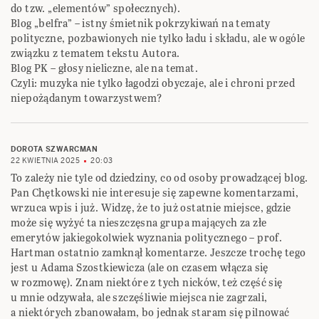
do tzw. „elementów” społecznych).
Blog „belfra” – istny śmietnik pokrzykiwań na tematy
polityczne, pozbawionych nie tylko ładu i składu, ale w ogóle
związku z tematem tekstu Autora.
Blog PK – głosy nieliczne, ale na temat.
Czyli: muzyka nie tylko łagodzi obyczaje, ale i chroni przed
niepożądanym towarzystwem?
DOROTA SZWARCMAN
22 KWIETNIA 2025
20:03
To zależy nie tyle od dziedziny, co od osoby prowadzącej blog.
Pan Chętkowski nie interesuje się zapewne komentarzami,
wrzuca wpis i już. Widzę, że to już ostatnie miejsce, gdzie
może się wyżyć ta nieszczęsna grupa mających za złe
emerytów jakiegokolwiek wyznania politycznego – prof.
Hartman ostatnio zamknął komentarze. Jeszcze trochę tego
jest u Adama Szostkiewicza (ale on czasem włącza się
w rozmowę). Znam niektóre z tych nicków, też część się
u mnie odzywała, ale szczęśliwie miejsca nie zagrzali,
a niektórych zbanowałam, bo jednak staram się pilnować