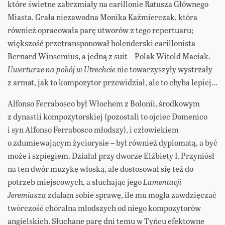
które świetne zabrzmiały na carillonie Ratusza Głównego
Miasta. Grała niezawodna Monika Kaźmierczak, która
również opracowała parę utworów z tego repertuaru;
większość przetransponował holenderski carillonista
Bernard Winsemius, a jedną z suit – Polak Witold Maciak.
Uwerturze na pokój w Utrechcie
nie towarzyszyły wystrzały
z armat, jak to kompozytor przewidział, ale to chyba lepiej…
Alfonso Ferrabosco był Włochem z Bolonii, środkowym
z dynastii kompozytorskiej (pozostali to ojciec Domenico
i syn Alfonso Ferrabosco młodszy), i człowiekiem
o zdumiewającym życiorysie – był również dyplomatą, a być
może i szpiegiem. Działał przy dworze Elżbiety I. Przyniósł
na ten dwór muzykę włoską, ale dostosował się też do
potrzeb miejscowych, a słuchając jego
Lamentacji
Jeremiasza
zdałam sobie sprawę, ile mu mogła zawdzięczać
twórczość chóralna młodszych od niego kompozytorów
angielskich. Słuchane parę dni temu w Tyńcu efektowne