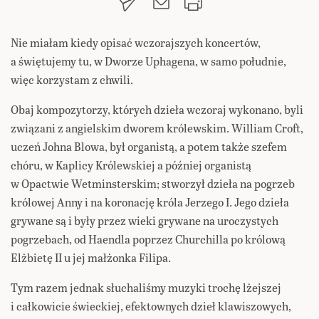
Nie miałam kiedy opisać wczorajszych koncertów,
a świętujemy tu, w Dworze Uphagena, w samo południe,
więc korzystam z chwili.
Obaj kompozytorzy, których dzieła wczoraj wykonano, byli
związani z angielskim dworem królewskim. William Croft,
uczeń Johna Blowa, był organistą, a potem także szefem
chóru, w Kaplicy Królewskiej a później organistą
w Opactwie Wetminsterskim; stworzył dzieła na pogrzeb
królowej Anny i na koronację króla Jerzego I. Jego dzieła
grywane są i były przez wieki grywane na uroczystych
pogrzebach, od Haendla poprzez Churchilla po królową
Elżbietę II u jej małżonka Filipa.
Tym razem jednak słuchaliśmy muzyki trochę lżejszej
i całkowicie świeckiej, efektownych dzieł klawiszowych,