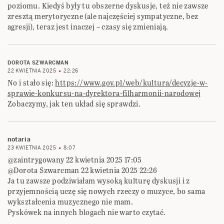
poziomu. Kiedyś były tu obszerne dyskusje, też nie zawsze
zresztą merytoryczne (ale najczęściej sympatyczne, bez
agresji), teraz jest inaczej – czasy się zmieniają.
DOROTA SZWARCMAN
22 KWIETNIA 2025
22:26
No i stało się:
https://www.gov.pl/web/kultura/decyzje-w-
sprawie-konkursu-na-dyrektora-filharmonii-narodowej
Zobaczymy, jak ten układ się sprawdzi.
notaria
23 KWIETNIA 2025
8:07
@zaintrygowany 22 kwietnia 2025 17:05
@Dorota Szwarcman 22 kwietnia 2025 22:26
Ja tu zawsze podziwiałam wysoką kulturę dyskusji i z
przyjemnością uczę się nowych rzeczy o muzyce, bo sama
wykształcenia muzycznego nie mam.
Pyskówek na innych blogach nie warto czytać.