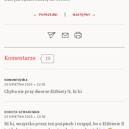
Nawigacja
|
← POPRZEDNI
NASTĘPNY →
wpisu
Komentarze
19
nowowiejska
20 KWIETNIA 2025
22:55
Chyba nie przy dworze Elżbiety II, hi hi
DOROTA SZWARCMAN
20 KWIETNIA 2025
23:30
Hi hi, wszystko przez ten pośpiech i rozpęd, bo o Elżbiecie II