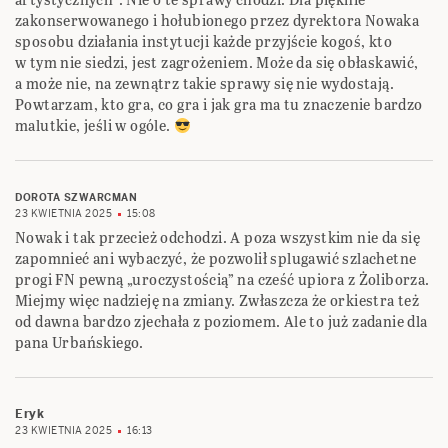
zakonserwowanego i hołubionego przez dyrektora Nowaka
sposobu działania instytucji każde przyjście kogoś, kto
w tym nie siedzi, jest zagrożeniem. Może da się obłaskawić,
a może nie, na zewnątrz takie sprawy się nie wydostają.
Powtarzam, kto gra, co gra i jak gra ma tu znaczenie bardzo
malutkie, jeśli w ogóle.
DOROTA SZWARCMAN
23 KWIETNIA 2025
15:08
Nowak i tak przecież odchodzi. A poza wszystkim nie da się
zapomnieć ani wybaczyć, że pozwolił splugawić szlachetne
progi FN pewną „uroczystością” na cześć upiora z Żoliborza.
Miejmy więc nadzieję na zmiany. Zwłaszcza że orkiestra też
od dawna bardzo zjechała z poziomem. Ale to już zadanie dla
pana Urbańskiego.
Eryk
23 KWIETNIA 2025
16:13