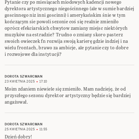
Pytanie czy po miesiącach miodowych kadencji nowego
dyrektora artystycznego niegościnnego (ale w sumie bardziej
goscinnego niz inni goscinni) i amerykańskim śnie w tym
kończącym sie powoli sezonie coś się realnie zmieniło
oprócz efekciarskich chwytow zamiany miejsc niektórych
muzyków na estradzie? Trudno o zmiany skoro pasterz
swoich owieczek fn rozwija swoją karierę gdzie indziej i na
wielu frontach, brawo za ambicje, ale pytanie czy to dobre
i rozwojowe dla instytucji?
DOROTA SZWARCMAN
23 KWIETNIA 2025
17:10
Moim zdaniem niewiele się zmieniło. Mam nadzieję, że od
przyszłego sezonu dyrektor artystyczny będzie się bardziej
angażował.
DOROTA SZWARCMAN
25 KWIETNIA 2025
11:55
Dzień dobry!