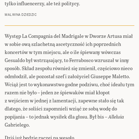
tylko influencerzy, ale też politycy.
MALWINA DZIEDZIC
Występ La Compagnia del Madrigale w Dworze Artusa miał
w sobie ową szlachetną ascetyczność ich poprzednich
koncertów w tym miejscu, ale o ile śpiewany wówczas
Gesualdo był wstrząsający, to Ferrabosco wzruszał w inny
sposób. Skład zespołu również się zmienił, częściowo nieco
odmłodził, ale pozostał szef i założyciel Giuseppe Maletto.
Wciąż jest to wykonawstwo godne podziwu, choć ideału tym
razem nie było – jeden ze śpiewaków miał kłopot
z wejściem w jednej z lamentacji, zapewne stało się tak
dlatego, że soliści zapomnieli wziąć ze sobą wodę do
popijania – to jednak wysiłek dla głosu. Był bis –
Alleluia
Gabrielego.
Dziś już będzie raczej na wesoło.