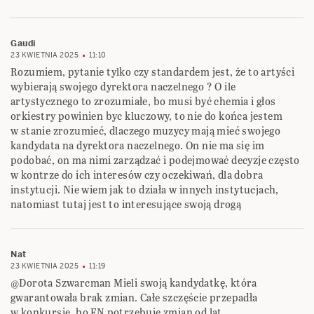
Gaudi
23 KWIETNIA 2025
11:10
Rozumiem, pytanie tylko czy standardem jest, że to artyści
wybierają swojego dyrektora naczelnego ? O ile
artystycznego to zrozumiałe, bo musi być chemia i głos
orkiestry powinien byc kluczowy, to nie do końca jestem
w stanie zrozumieć, dlaczego muzycy mają mieć swojego
kandydata na dyrektora naczelnego. On nie ma się im
podobać, on ma nimi zarządzać i podejmować decyzje często
w kontrze do ich interesów czy oczekiwań, dla dobra
instytucji. Nie wiem jak to działa w innych instytucjach,
natomiast tutaj jest to interesujące swoją drogą
Nat
23 KWIETNIA 2025
11:19
@Dorota Szwarcman Mieli swoją kandydatkę, która
gwarantowała brak zmian. Całe szczęście przepadła
w konkursie, bo FN potrzebuje zmian od lat.