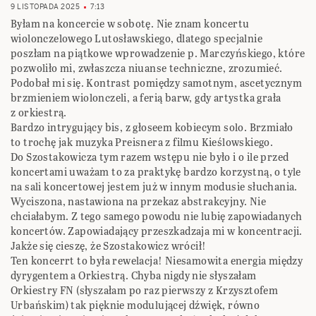
9 LISTOPADA 2025
7:13
Byłam na koncercie w sobotę. Nie znam koncertu
wiolonczelowego Lutosławskiego, dlatego specjalnie
poszłam na piątkowe wprowadzenie p. Marczyńskiego, które
pozwoliło mi, zwłaszcza niuanse techniczne, zrozumieć.
Podobał mi się. Kontrast pomiędzy samotnym, ascetycznym
brzmieniem wiolonczeli, a ferią barw, gdy artystka grała
z orkiestrą.
Bardzo intrygujący bis, z głoseem kobiecym solo. Brzmiało
to trochę jak muzyka Preisnera z filmu Kieślowskiego.
Do Szostakowicza tym razem wstępu nie było i o ile przed
koncertami uważam to za praktykę bardzo korzystną, o tyle
na sali koncertowej jestem już w innym modusie słuchania.
Wyciszona, nastawiona na przekaz abstrakcyjny. Nie
chciałabym. Z tego samego powodu nie lubię zapowiadanych
koncertów. Zapowiadający przeszkadzaja mi w koncentracji.
Jakże się cieszę, że Szostakowicz wrócił!
Ten koncerrt to była rewelacja! Niesamowita energia między
dyrygentem a Orkiestrą. Chyba nigdy nie słyszałam
Orkiestry FN (słyszałam po raz pierwszy z Krzysztofem
Urbańskim) tak pięknie modulującej dźwięk, równo