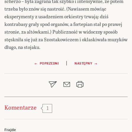
scherzo – była zagrana tak szybko i intensywnie, że potem
trzeba było znów się nastroić. (Nawiasem mówiąc
eksperymenty z usadzeniem orkiestry trwają: dziś
kontrabasy grały spod organów, a fortepian stał po prawej
stronie, za altówkami.) Publiczność w widoczny sposób
stęskniła się już za Szostakowiczem i oklaskiwała muzyków
długo, na stojaku.
Nawigacja
|
← POPRZEDNI
NASTĘPNY →
wpisu
Komentarze
1
Frajde