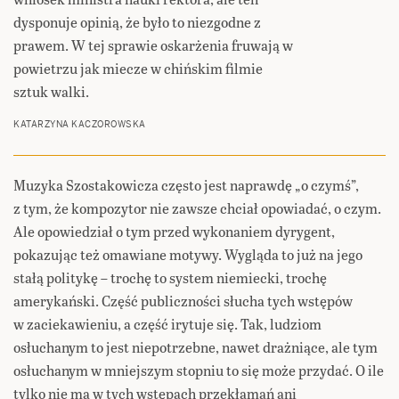
dysponuje opinią, że było to niezgodne z
prawem. W tej sprawie oskarżenia fruwają w
powietrzu jak miecze w chińskim filmie
sztuk walki.
KATARZYNA KACZOROWSKA
Muzyka Szostakowicza często jest naprawdę „o czymś”,
z tym, że kompozytor nie zawsze chciał opowiadać, o czym.
Ale opowiedział o tym przed wykonaniem dyrygent,
pokazując też omawiane motywy. Wygląda to już na jego
stałą politykę – trochę to system niemiecki, trochę
amerykański. Część publiczności słucha tych wstępów
w zaciekawieniu, a część irytuje się. Tak, ludziom
osłuchanym to jest niepotrzebne, nawet drażniące, ale tym
osłuchanym w mniejszym stopniu to się może przydać. O ile
tylko nie ma w tych wstępach przekłamań ani