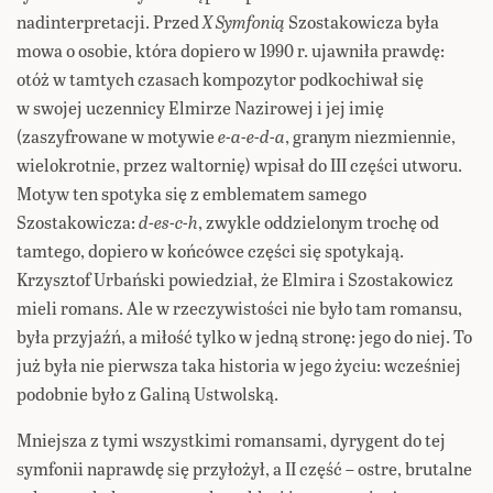
nadinterpretacji. Przed
X Symfonią
Szostakowicza była
mowa o osobie, która dopiero w 1990 r. ujawniła prawdę:
otóż w tamtych czasach kompozytor podkochiwał się
w swojej uczennicy Elmirze Nazirowej i jej imię
(zaszyfrowane w motywie
e-a-e-d-a
, granym niezmiennie,
wielokrotnie, przez waltornię) wpisał do III części utworu.
Motyw ten spotyka się z emblematem samego
Szostakowicza:
d-es-c-h
, zwykle oddzielonym trochę od
tamtego, dopiero w końcówce części się spotykają.
Krzysztof Urbański powiedział, że Elmira i Szostakowicz
mieli romans. Ale w rzeczywistości nie było tam romansu,
była przyjaźń, a miłość tylko w jedną stronę: jego do niej. To
już była nie pierwsza taka historia w jego życiu: wcześniej
podobnie było z Galiną Ustwolską.
Mniejsza z tymi wszystkimi romansami, dyrygent do tej
symfonii naprawdę się przyłożył, a II część – ostre, brutalne