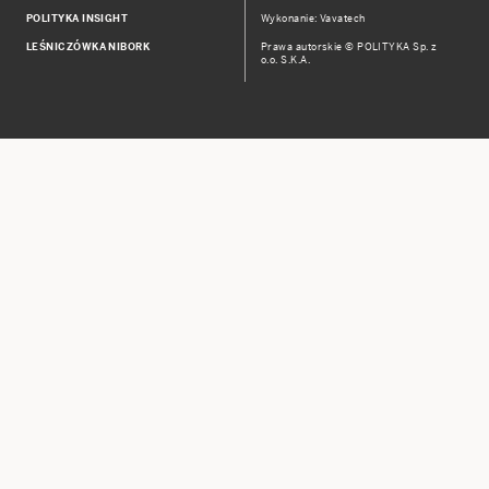
POLITYKA INSIGHT
Wykonanie: Vavatech
LEŚNICZÓWKA NIBORK
Prawa autorskie © POLITYKA Sp. z
o.o. S.K.A.