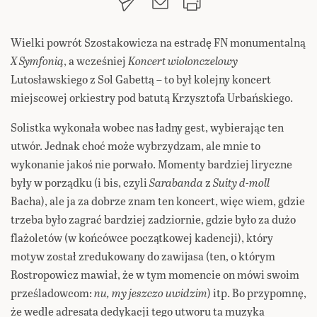
Wielki powrót Szostakowicza na estradę FN monumentalną
X Symfonią
, a wcześniej
Koncert wiolonczelowy
Lutosławskiego z Sol Gabettą – to był kolejny koncert
miejscowej orkiestry pod batutą Krzysztofa Urbańskiego.
Solistka wykonała wobec nas ładny gest, wybierając ten
utwór. Jednak choć może wybrzydzam, ale mnie to
wykonanie jakoś nie porwało. Momenty bardziej liryczne
były w porządku (i bis, czyli
Sarabanda
z
Suity d-moll
Bacha), ale ja za dobrze znam ten koncert, więc wiem, gdzie
trzeba było zagrać bardziej zadziornie, gdzie było za dużo
flażoletów (w końcówce początkowej kadencji), który
motyw został zredukowany do zawijasa (ten, o którym
Rostropowicz mawiał, że w tym momencie on mówi swoim
prześladowcom:
nu, my jeszczo uwidzim
) itp. Bo przypomnę,
że wedle adresata dedykacji tego utworu ta muzyka