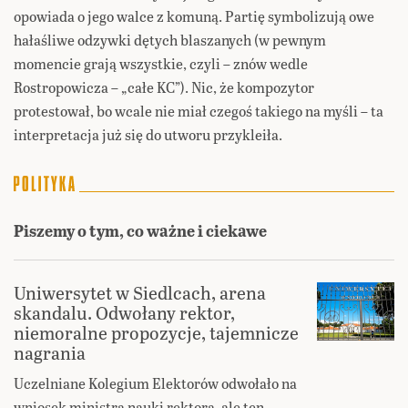
opowiada o jego walce z komuną. Partię symbolizują owe
hałaśliwe odzywki dętych blaszanych (w pewnym
momencie grają wszystkie, czyli – znów wedle
Rostropowicza – „całe KC”). Nic, że kompozytor
protestował, bo wcale nie miał czegoś takiego na myśli – ta
interpretacja już się do utworu przykleiła.
Piszemy o tym, co ważne i ciekawe
Uniwersytet w Siedlcach, arena
skandalu. Odwołany rektor,
niemoralne propozycje, tajemnicze
nagrania
Uczelniane Kolegium Elektorów odwołało na
wniosek ministra nauki rektora, ale ten