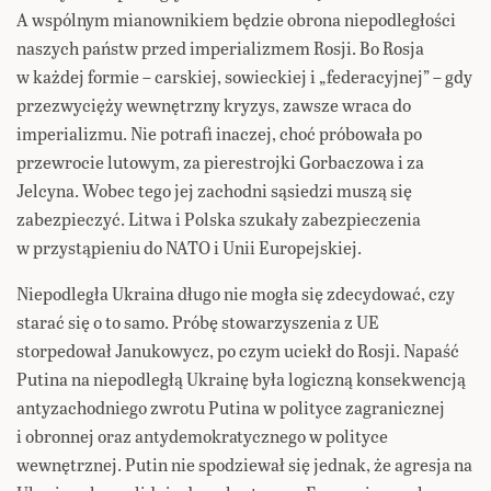
A wspólnym mianownikiem będzie obrona niepodległości
naszych państw przed imperializmem Rosji. Bo Rosja
w każdej formie – carskiej, sowieckiej i „federacyjnej” – gdy
przezwycięży wewnętrzny kryzys, zawsze wraca do
imperializmu. Nie potrafi inaczej, choć próbowała po
przewrocie lutowym, za pierestrojki Gorbaczowa i za
Jelcyna. Wobec tego jej zachodni sąsiedzi muszą się
zabezpieczyć. Litwa i Polska szukały zabezpieczenia
w przystąpieniu do NATO i Unii Europejskiej.
Niepodległa Ukraina długo nie mogła się zdecydować, czy
starać się o to samo. Próbę stowarzyszenia z UE
storpedował Janukowycz, po czym uciekł do Rosji. Napaść
Putina na niepodległą Ukrainę była logiczną konsekwencją
antyzachodniego zwrotu Putina w polityce zagranicznej
i obronnej oraz antydemokratycznego w polityce
wewnętrznej. Putin nie spodziewał się jednak, że agresja na