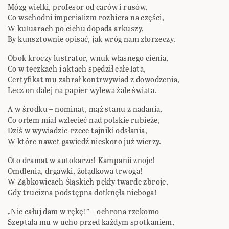
Mózg wielki, profesor od carów i rusów,
Co wschodni imperializm rozbiera na części,
W kuluarach po cichu dopada arkuszy,
By kunsztownie opisać, jak wróg nam złorzeczy.
Obok kroczy lustrator, wnuk własnego cienia,
Co w teczkach i aktach spędził całe lata,
Certyfikat mu zabrał kontrwywiad z dowodzenia,
Lecz on dalej na papier wylewa żale świata.
A w środku – nominat, mąż stanu z nadania,
Co orłem miał wzlecieć nad polskie rubieże,
Dziś w wywiadzie-rzece tajniki odsłania,
W które nawet gawiedź nieskoro już wierzy.
Oto dramat w autokarze! Kampanii znoje!
Omdlenia, drgawki, żołądkowa trwoga!
W Ząbkowicach Śląskich pękły twarde zbroje,
Gdy trucizna podstępna dotknęła nieboga!
„Nie całuj dam w rękę!” – ochrona rzekomo
Szeptała mu w ucho przed każdym spotkaniem,