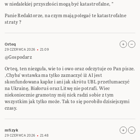
w niedalekiej przyszłości mogą być katastrofalne, ”
Panie Redaktorze, na czym mają polegać te katastrofalne
straty ?
Orteq
29 CZERWCA 2026
21:09
@Gospodarz
Orteq, ten niezguła, wie to i owo oraz odczytuje co Pan pisze.
‚Chyba’ wstawka ma tylko zaznaczyć iż AI jest
skonfundowana kapke i ani jak skrótu UBL przetłumaczyć
na Ukrainę, Białoruś oraz Litwę nie potrafi. Wiec
niekoniecznie gramotny mój nick radzi sobie z tym
wszystkim jak tylko może. Tak to się porobiło dzisiejszymi
czasy.
mfizyk
29 CZERWCA 2026
21:48