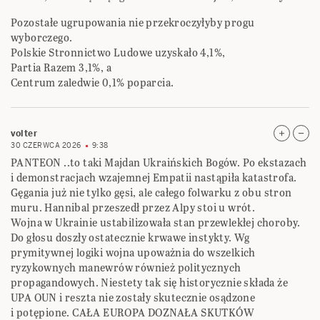
Pozostałe ugrupowania nie przekroczyłyby progu
wyborczego.
Polskie Stronnictwo Ludowe uzyskało 4,1%,
Partia Razem 3,1%, a
Centrum zaledwie 0,1% poparcia.
volter
30 CZERWCA 2026
9:38
PANTEON ..to taki Majdan Ukraińskich Bogów. Po ekstazach
i demonstracjach wzajemnej Empatii nastąpiła katastrofa.
Gęgania już nie tylko gęsi, ale całego folwarku z obu stron
muru. Hannibal przeszedł przez Alpy stoi u wrót.
Wojna w Ukrainie ustabilizowała stan przewlekłej choroby.
Do głosu doszły ostatecznie krwawe instykty. Wg
prymitywnej logiki wojna upoważnia do wszelkich
ryzykownych manewrów również politycznych
propagandowych. Niestety tak się historycznie składa że
UPA OUN i reszta nie zostały skutecznie osądzone
i potępione. CAŁA EUROPA DOZNAŁA SKUTKÓW