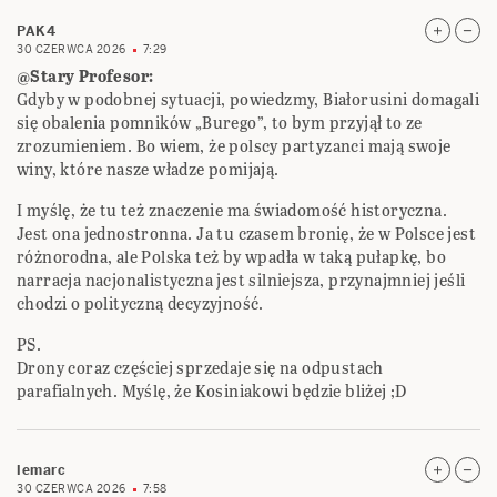
PAK4
30 CZERWCA 2026
7:29
@Stary Profesor:
Gdyby w podobnej sytuacji, powiedzmy, Białorusini domagali
się obalenia pomników „Burego”, to bym przyjął to ze
zrozumieniem. Bo wiem, że polscy partyzanci mają swoje
winy, które nasze władze pomijają.
I myślę, że tu też znaczenie ma świadomość historyczna.
Jest ona jednostronna. Ja tu czasem bronię, że w Polsce jest
różnorodna, ale Polska też by wpadła w taką pułapkę, bo
narracja nacjonalistyczna jest silniejsza, przynajmniej jeśli
chodzi o polityczną decyzyjność.
PS.
Drony coraz częściej sprzedaje się na odpustach
parafialnych. Myślę, że Kosiniakowi będzie bliżej ;D
lemarc
30 CZERWCA 2026
7:58