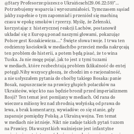
@Stary Profesorze:piszesz o Ukraińcach(29.06.22:59)”…
Potrzebujemy wsparcia i wyrozumiałości. Tymczasem sąsiad
jakby zupełnie o tym zapomniał i przeniósł się machiną
czasu w epokę smoków i rycerzy. Myślę, że Zełenski,
korzystając z histerycznej reakcji Lachów, postanowił
układać się z Europą ponad naszymi głowami, pokazując
Polsce gest Kozakiewicza….” Święte słowa twoje. I trwa ten
codzienny kociokwik w mediach(bo przecież media nakręcają
ten problem do histerii, a potem będą pisać, że to wina
Tuska. Ja nie mogę pojąć, jak to jest z tymi tuzami
w mediach, które rozbechtują problem (klikalność do entej
potęgi).Niby wszyscy głoszą, że chodzi im o racjonalność,
a nie usłyszałem pytania do choćby takiego Bosaka: panie
Bosak, napuszczacie na prawicy głupich polaczków na
Ukraińców, więc kto nas będzie bronił przed imperializmem
Rosji? Ten temat jest pomijany w mediach. Od rana do
wieczora miliony łez nad zbrodnią wołyńską od prawa do
lewa, a brak komentarzy, wywiadów: co się stanie, gdy
zapanuje pomiędzy Polską ,a Ukrainą wojna. Ten temat
w mediach nie istnieje. Nikt nie zadaje takich pytań tuzom
na Prawicy. Dla wszystkich ważniejsze jest infantylne