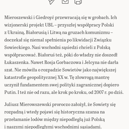
Mieroszewski i Giedroyć przewracają się w grobach. Ich
wizjonerski projekt UBL – przyszłej współpracy Polski
z Ukrainą, Białorusią i Litwą na gruzach komunizmu –
doczekał się niemal spełnienia po likwidacji Związku
Sowieckiego. Nasi wschodni sąsiedzi chcieli z Polską
współpracować. Białoruś też, póki do władzy nie doszedł
Łukaszenka. Nawet Rosja Gorbaczowa i Jelcyna nie darła
szat. Nie mówiła o rozpadzie Sowietów jako największej
katastrofie geopolitycznej XX w. Tę złowrogą mantrę
uczynił fundamentem swej polityki zagranicznej dopiero
Putin. I też nie od razu, ale krok po kroku, od 2007 r. po dziś.
Juliusz Mierowszewski proroczo założył, że Sowiety się
rozpadną i wtedy pojawi się historyczna szansa na
przełamanie lodów między niepodległą już Polską
i naszymi niepodległymi wschodnimi sąsiadami.