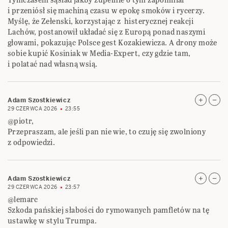
i przeniósł się machiną czasu w epokę smoków i rycerzy.
Myślę, że Zełenski, korzystając z histerycznej reakcji
Lachów, postanowił układać się z Europą ponad naszymi
głowami, pokazując Polsce gest Kozakiewicza. A drony może
sobie kupić Kosiniak w Media-Expert, czy gdzie tam,
i polatać nad własną wsią.
Adam Szostkiewicz
29 CZERWCA 2026
23:55
@piotr,
Przepraszam, ale jeśli pan nie wie, to czuję się zwolniony
z odpowiedzi.
Adam Szostkiewicz
29 CZERWCA 2026
23:57
@lemarc
Szkoda pańskiej słabości do rymowanych pamfletów na tę
ustawkę w stylu Trumpa.