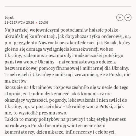
tejot
29 CZERWCA 2026
20:36
Najbardziej wojowniczymi postaciami w hałasie polsko-
ukraińskiej konfrontacji, jak dotychczas tylko orderowej, są:
p.o. prezydenta Nawrocki oraz konfederaci, jak Bosak, który
głośno się domaga wyciągnięcia konsekwencji wobec
Ukrainy, zademonstrowania siły i nadzorczości polskiego
państwa wobec Ukrainy – natychmiastowego odcięcia
bezwarunkowej pomocy finansowej i militarnej dla Ukrainy.
Trach ciach i Ukraińcy zamilkną i zrozumieją, że z Polską nie
ma żartów.
Szczucie na Ukraińców rozpowszechniło się w necie do tego
stopnia, że trudno dziś znaleźć jakiś komentarz nie
okazujący wyższości, pogardy, lekceważenia i nienawiści do
Ukrainy, np. w postaci słów – Ukraińcy won z Polski, a jak
nie, to wysiedlić przymusowo.
Takich to mamy polityków na prawicy i taką etykę interesu
narodowego Polski formułują w internecie różni
komentatorzy, dziennikarze, influencerzy i celebryci,