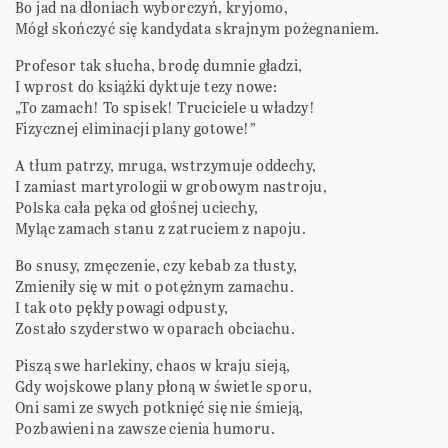
Bo jad na dłoniach wyborczyń, kryjomo,
Mógł skończyć się kandydata skrajnym pożegnaniem.
Profesor tak słucha, brodę dumnie gładzi,
I wprost do książki dyktuje tezy nowe:
„To zamach! To spisek! Truciciele u władzy!
Fizycznej eliminacji plany gotowe!”
A tłum patrzy, mruga, wstrzymuje oddechy,
I zamiast martyrologii w grobowym nastroju,
Polska cała pęka od głośnej uciechy,
Myląc zamach stanu z zatruciem z napoju.
Bo snusy, zmęczenie, czy kebab za tłusty,
Zmieniły się w mit o potężnym zamachu.
I tak oto pękły powagi odpusty,
Zostało szyderstwo w oparach obciachu.
Piszą swe harlekiny, chaos w kraju sieją,
Gdy wojskowe plany płoną w świetle sporu,
Oni sami ze swych potknięć się nie śmieją,
Pozbawieni na zawsze cienia humoru.