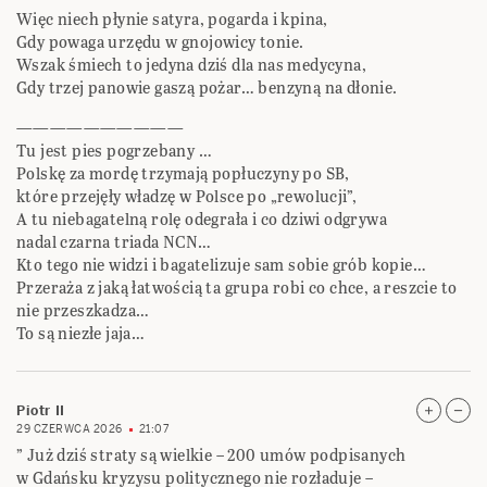
Więc niech płynie satyra, pogarda i kpina,
Gdy powaga urzędu w gnojowicy tonie.
Wszak śmiech to jedyna dziś dla nas medycyna,
Gdy trzej panowie gaszą pożar… benzyną na dłonie.
——————————
Tu jest pies pogrzebany …
Polskę za mordę trzymają popłuczyny po SB,
które przejęły władzę w Polsce po „rewolucji”,
A tu niebagatelną rolę odegrała i co dziwi odgrywa
nadal czarna triada NCN…
Kto tego nie widzi i bagatelizuje sam sobie grób kopie…
Przeraża z jaką łatwością ta grupa robi co chce, a reszcie to
nie przeszkadza…
To są niezłe jaja…
Piotr II
29 CZERWCA 2026
21:07
” Już dziś straty są wielkie – 200 umów podpisanych
w Gdańsku kryzysu politycznego nie rozładuje –