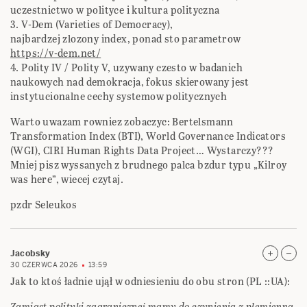
uczestnictwo w polityce i kultura polityczna
3. V-Dem (Varieties of Democracy),
najbardzej zlozony index, ponad sto parametrow
https://v-dem.net/
4. Polity IV / Polity V, uzywany czesto w badanich
naukowych nad demokracja, fokus skierowany jest
instytucionalne cechy systemow politycznych
Warto uwazam rowniez zobaczyc: Bertelsmann
Transformation Index (BTI), World Governance Indicators
(WGI), CIRI Human Rights Data Project… Wystarczy???
Mniej pisz wyssanych z brudnego palca bzdur typu „Kilroy
was here”, wiecej czytaj.
pzdr Seleukos
Jacobsky
30 CZERWCA 2026
13:59
Jak to ktoś ładnie ujął w odniesieniu do obu stron (PL ::UA):
Zamiast polityki zagranicznej mamy do czynienia z plemienną