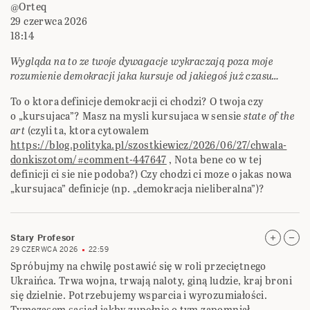
@Orteq
29 czerwca 2026
18:14
Wygląda na to ze twoje dywagacje wykraczają poza moje
rozumienie demokracji jaka kursuje od jakiegoś już czasu…
To o ktora definicje demokracji ci chodzi? O twoja czy
o „kursujaca”? Masz na mysli kursujaca w sensie
state of the
art
(czyli ta, ktora cytowalem
https://blog.polityka.pl/szostkiewicz/2026/06/27/chwala-
donkiszotom/#comment-447647
, Nota bene co w tej
definicji ci sie nie podoba?) Czy chodzi ci moze o jakas nowa
„kursujaca” definicje (np. „demokracja nieliberalna”)?
Stary Profesor
29 CZERWCA 2026
22:59
Spróbujmy na chwilę postawić się w roli przeciętnego
Ukraińca. Trwa wojna, trwają naloty, giną ludzie, kraj broni
się dzielnie. Potrzebujemy wsparcia i wyrozumiałości.
Tymczasem sąsiad jakby zupełnie o tym zapomniał