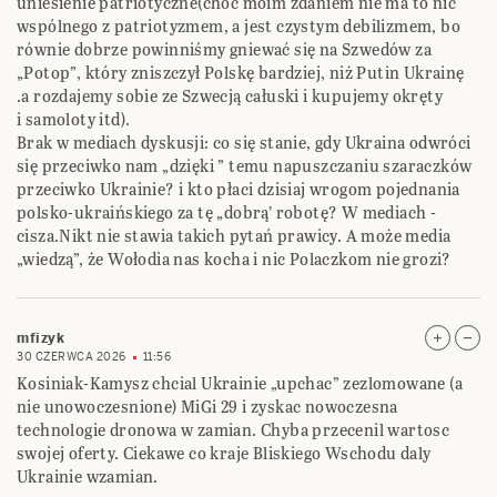
uniesienie patriotyczne(choć moim zdaniem nie ma to nic
wspólnego z patriotyzmem, a jest czystym debilizmem, bo
równie dobrze powinniśmy gniewać się na Szwedów za
„Potop”, który zniszczył Polskę bardziej, niż Putin Ukrainę
.a rozdajemy sobie ze Szwecją całuski i kupujemy okręty
i samoloty itd).
Brak w mediach dyskusji: co się stanie, gdy Ukraina odwróci
się przeciwko nam „dzięki ” temu napuszczaniu szaraczków
przeciwko Ukrainie? i kto płaci dzisiaj wrogom pojednania
polsko-ukraińskiego za tę „dobrą’ robotę? W mediach -
cisza.Nikt nie stawia takich pytań prawicy. A może media
„wiedzą”, że Wołodia nas kocha i nic Polaczkom nie grozi?
mfizyk
30 CZERWCA 2026
11:56
Kosiniak-Kamysz chcial Ukrainie „upchac” zezlomowane (a
nie unowoczesnione) MiGi 29 i zyskac nowoczesna
technologie dronowa w zamian. Chyba przecenil wartosc
swojej oferty. Ciekawe co kraje Bliskiego Wschodu daly
Ukrainie wzamian.