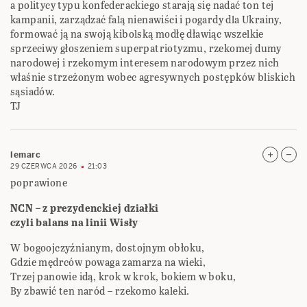
a politycy typu konfederackiego starają się nadać ton tej
kampanii, zarządzać falą nienawiści i pogardy dla Ukrainy,
formować ją na swoją kibolską modłę dławiąc wszelkie
sprzeciwy głoszeniem superpatriotyzmu, rzekomej dumy
narodowej i rzekomym interesem narodowym przez nich
właśnie strzeżonym wobec agresywnych postępków bliskich
sąsiadów.
TJ
lemarc
29 CZERWCA 2026
21:03
poprawione
NCN – z prezydenckiej działki
czyli balans na linii Wisły
W bogoojczyźnianym, dostojnym obłoku,
Gdzie mędrców powaga zamarza na wieki,
Trzej panowie idą, krok w krok, bokiem w boku,
By zbawić ten naród – rzekomo kaleki.