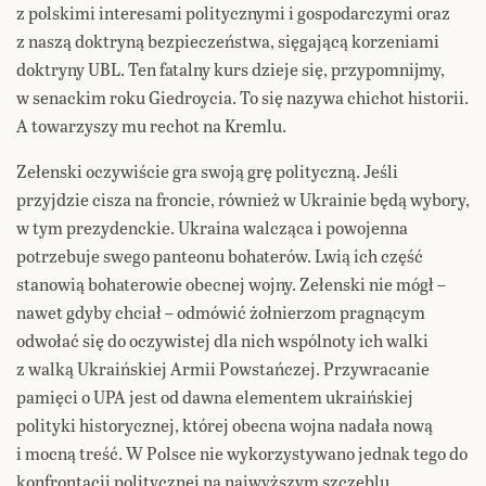
z polskimi interesami politycznymi i gospodarczymi oraz
z naszą doktryną bezpieczeństwa, sięgającą korzeniami
doktryny UBL. Ten fatalny kurs dzieje się, przypomnijmy,
w senackim roku Giedroycia. To się nazywa chichot historii.
A towarzyszy mu rechot na Kremlu.
Zełenski oczywiście gra swoją grę polityczną. Jeśli
przyjdzie cisza na froncie, również w Ukrainie będą wybory,
w tym prezydenckie. Ukraina walcząca i powojenna
potrzebuje swego panteonu bohaterów. Lwią ich część
stanowią bohaterowie obecnej wojny. Zełenski nie mógł –
nawet gdyby chciał – odmówić żołnierzom pragnącym
odwołać się do oczywistej dla nich wspólnoty ich walki
z walką Ukraińskiej Armii Powstańczej. Przywracanie
pamięci o UPA jest od dawna elementem ukraińskiej
polityki historycznej, której obecna wojna nadała nową
i mocną treść. W Polsce nie wykorzystywano jednak tego do
konfrontacji politycznej na najwyższym szczeblu.