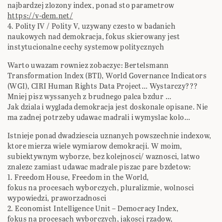
najbardzej zlozony index, ponad sto parametrow
https://v-dem.net/
4. Polity IV / Polity V, uzywany czesto w badanich
naukowych nad demokracja, fokus skierowany jest
instytucionalne cechy systemow politycznych
Warto uwazam rowniez zobaczyc: Bertelsmann
Transformation Index (BTI), World Governance Indicators
(WGI), CIRI Human Rights Data Project… Wystarczy???
Mniej pisz wyssanych z brudnego palca bzdur …
Jak dziala i wyglada demokracja jest doskonale opisane. Nie
ma zadnej potrzeby udawac madrali i wymyslac kolo…
Istnieje ponad dwadziescia uznanych powszechnie indexow,
ktore mierza wiele wymiarow demokracji. W moim,
subiektywnym wyborze, bez kolejnosci/ waznosci, latwo
znalezc zamiast udawac madrale piszac pare bzdetow:
1. Freedom House, Freedom in the World,
fokus na procesach wyborczych, pluralizmie, wolnosci
wypowiedzi, praworzadnosci
2. Economist Intelligence Unit – Democracy Index,
fokus na procesach wyborczych, jakosci rzadow,