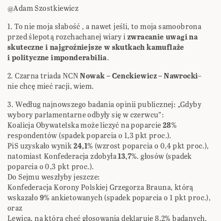
@Adam Szostkiewicz
1. To nie moja słabość , a nawet jeśli, to moja samoobrona
przed ślepotą rozchachanej wiary i
zwracanie uwagi na
skuteczne i najgroźniejsze w skutkach kamuflaże
i polityczne imponderabilia
.
2. Czarna triada NCN
Nowak – Cenckiewicz – Nawrocki
–
nie chcę mieć racji, wiem.
3. Według najnowszego badania opinii publicznej: „Gdyby
wybory parlamentarne odbyły się w czerwcu”:
Koalicja Obywatelska może liczyć na poparcie
28
%
respondentów (spadek poparcia o 1,3 pkt proc.).
PiS uzyskało wynik
24,1
% (wzrost poparcia o 0,4 pkt proc.),
natomiast Konfederacja zdobyła
13,7
%. głosów (spadek
poparcia o 0,3 pkt proc.).
Do Sejmu weszłyby jeszcze:
Konfederacja Korony Polskiej Grzegorza Brauna, którą
wskazało
9
% ankietowanych (spadek poparcia o 1 pkt proc.),
oraz
Lewica, na którą chęć głosowania deklaruje 8,2% badanych.