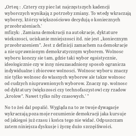
„Orteq : ‚Cztery czy piec lat najczęstszych kadencji
wyborczych wynikają z potrzeby zmiany. To wtedy wkraczają
wyborcy, którzy większościowo decydują o koniecznych
przeobrażeniach.’
mfizyk: ‚Zamiana demokracji na autokracje, dyktature
wiekszosci, uciskanie mniejszosci itd. nie jest „koniecznym
przeobrazeniem”. Jest z definicji zamachem na demokracje
a nie uprawnionym demokratycznym wyborem. Wolnosc
wyboru konczy sie tam, gdzie taki wybor egoistycznie,
ideologicznie czy w inny nieuzasadniony sposob ogranicza
indywidualne i zbiorowe wolnosci. Wolnosc wyboru znaczy
nie tylko wolnosc do wlasnych wyborow ale takze wolnosc
od cudzych niuprawnionych wyborow. Znaczy np. wolnosc
od dyktatury (większosci czy technofaszystow) czy rzadow
„krolow”. Nawet tylko niby czasowych.’ ”
No to żeś dal popalić. Wygląda na to ze twoje dywagacje
wykraczają poza moje rozumienie demokracji jaka kursuje
od jakiegoś już czasu i końca tego nie widać. Odpuszczam
zatem niniejsza dyskusje i życzę dużo szczęśliwości.