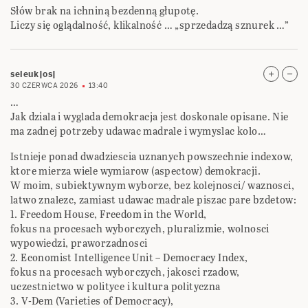
Słów brak na ichniną bezdenną głupotę.
Liczy się oglądalność, klikalność … „sprzedadzą sznurek …”
seleuk|os|
30 CZERWCA 2026
13:40
…
Jak dziala i wyglada demokracja jest doskonale opisane. Nie
ma zadnej potrzeby udawac madrale i wymyslac kolo…
Istnieje ponad dwadziescia uznanych powszechnie indexow,
ktore mierza wiele wymiarow (aspectow) demokracji.
W moim, subiektywnym wyborze, bez kolejnosci/ waznosci,
latwo znalezc, zamiast udawac madrale piszac pare bzdetow:
1. Freedom House, Freedom in the World,
fokus na procesach wyborczych, pluralizmie, wolnosci
wypowiedzi, praworzadnosci
2. Economist Intelligence Unit – Democracy Index,
fokus na procesach wyborczych, jakosci rzadow,
uczestnictwo w polityce i kultura polityczna
3. V-Dem (Varieties of Democracy),