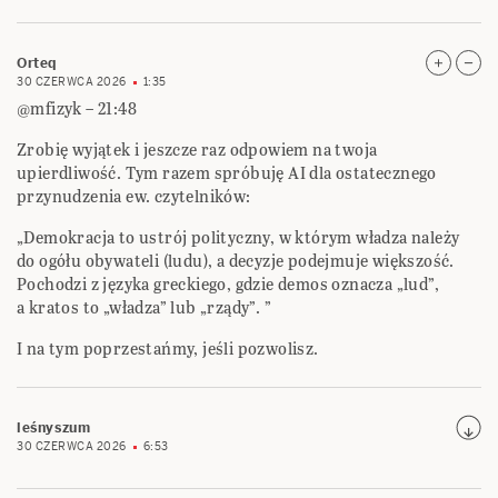
Orteq
30 CZERWCA 2026
1:35
@mfizyk – 21:48
Zrobię wyjątek i jeszcze raz odpowiem na twoja
upierdliwość. Tym razem spróbuję AI dla ostatecznego
przynudzenia ew. czytelników:
„Demokracja to ustrój polityczny, w którym władza należy
do ogółu obywateli (ludu), a decyzje podejmuje większość.
Pochodzi z języka greckiego, gdzie demos oznacza „lud”,
a kratos to „władza” lub „rządy”. ”
I na tym poprzestańmy, jeśli pozwolisz.
leśnyszum
30 CZERWCA 2026
6:53