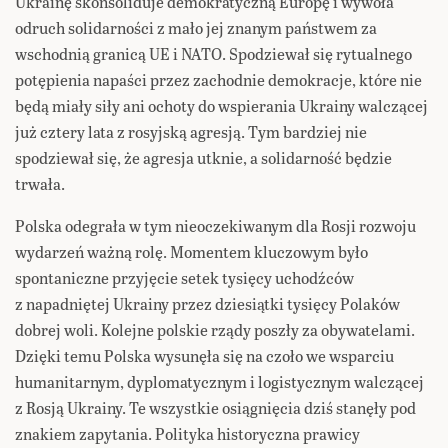
Ukrainę skonsoliduje demokratyczną Europę i wywoła
odruch solidarności z mało jej znanym państwem za
wschodnią granicą UE i NATO. Spodziewał się rytualnego
potępienia napaści przez zachodnie demokracje, które nie
będą miały siły ani ochoty do wspierania Ukrainy walczącej
już cztery lata z rosyjską agresją. Tym bardziej nie
spodziewał się, że agresja utknie, a solidarność będzie
trwała.
Polska odegrała w tym nieoczekiwanym dla Rosji rozwoju
wydarzeń ważną rolę. Momentem kluczowym było
spontaniczne przyjęcie setek tysięcy uchodźców
z napadniętej Ukrainy przez dziesiątki tysięcy Polaków
dobrej woli. Kolejne polskie rządy poszły za obywatelami.
Dzięki temu Polska wysunęła się na czoło we wsparciu
humanitarnym, dyplomatycznym i logistycznym walczącej
z Rosją Ukrainy. Te wszystkie osiągnięcia dziś stanęły pod
znakiem zapytania. Polityka historyczna prawicy