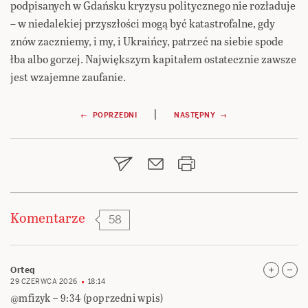
podpisanych w Gdańsku kryzysu politycznego nie rozładuje
– w niedalekiej przyszłości mogą być katastrofalne, gdy
znów zaczniemy, i my, i Ukraińcy, patrzeć na siebie spode
łba albo gorzej. Największym kapitałem ostatecznie zawsze
jest wzajemne zaufanie.
Nawigacja
|
← POPRZEDNI
NASTĘPNY →
wpisu
Komentarze
58
Orteq
29 CZERWCA 2026
18:14
@mfizyk – 9:34 (poprzedni wpis)