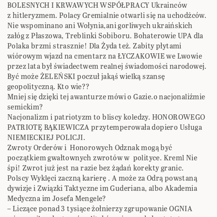
BOLESNYCH I KRWAWYCH WSPÓŁPRACY Ukrainców
z hitleryzmem. Polacy Gremialnie otwarli się na uchodżców.
Nie wspominano ani Wołynia,ani gorliwych ukraińskich
załóg z Płaszowa, Treblinki Sobiboru. Bohaterowie UPA dla
Polaka brzmi strasznie! Dla Żyda też. Zabity płytami
wiórowym wjazd na cmentarz na ŁYCZAKOWIE we Lwowie
przez lata był świadectwem realnej świadomości narodowej.
Być może ŻELEŃSKI poczuł jakąś wielką szansę
geopolityczną. Kto wie??
Mniej się dzięki tej awanturze mówi o Gazie.o nacjonaliźmie
semickim?
Nacjonalizm i patriotyzm to bliscy koledzy. HONOROWEGO
PATRIOTĘ BĄKIEWICZA przytemperowała dopiero Usługa
NIEMIECKIEJ POLICJI.
Zwroty Orderów i Honorowych Odznak mogą być
początkiem gwałtownych zwrotów w polityce. Kreml Nie
śpi! Zwrot już jest na razie bez żądań korekty granic.
Polscy Wyklęci zaczną karierę . A może za Odrą powstaną
dywizje i Związki Taktyczne im Guderiana, albo Akademia
Medyczna im Josefa Mengele?
– Liczące ponad 3 tysiące żołnierzy zgrupowanie OGNIA