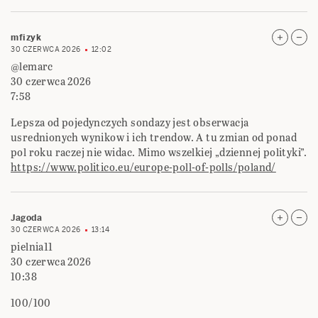
mfizyk
30 CZERWCA 2026
12:02
@lemarc
30 czerwca 2026
7:58
Lepsza od pojedynczych sondazy jest obserwacja
usrednionych wynikow i ich trendow. A tu zmian od ponad
pol roku raczej nie widac. Mimo wszelkiej „dziennej polityki”.
https://www.politico.eu/europe-poll-of-polls/poland/
Jagoda
30 CZERWCA 2026
13:14
pielnia11
30 czerwca 2026
10:38
100/100