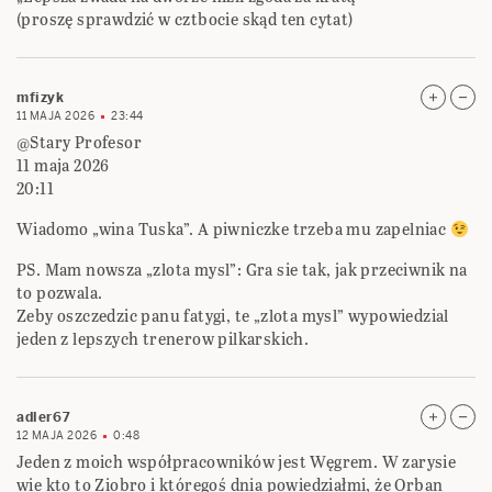
(proszę sprawdzić w cztbocie skąd ten cytat)
mfizyk
11 MAJA 2026
23:44
@Stary Profesor
11 maja 2026
20:11
Wiadomo „wina Tuska”. A piwniczke trzeba mu zapelniac
PS. Mam nowsza „zlota mysl”: Gra sie tak, jak przeciwnik na
to pozwala.
Zeby oszczedzic panu fatygi, te „zlota mysl” wypowiedzial
jeden z lepszych trenerow pilkarskich.
adler67
12 MAJA 2026
0:48
Jeden z moich współpracowników jest Węgrem. W zarysie
wie kto to Ziobro i któregoś dnia powiedziałmi, że Orban