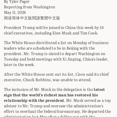
By Tyler Pager
Reporting from Washington
May 11, 2026
阅读简体中文版閱讀繁體中文版
President Trump will be joined in China this week by 16
chief executives, including Elon Musk and Tim Cook.
The White House distributed a list on Monday of business
leaders who are scheduled to be in Beijing with the
president. Mr. Trump is slated to depart Washington on
Tuesday and hold meetings with Xi Jinping, China’s leader,
later in the week.
After the White House sent out its list, Cisco said its chief
executive, Chuck Robbins, was unable to attend.
The inclusion of Mr. Musk in the delegation is the
latest
sign that the world’s richest man has restored his
relationship with the president
. Mr. Musk served as a top
adviser to Mr. Trump and oversaw the administration’s
effort to overhaul the federal bureaucracy. He departed the
administration last May after a falling out with the