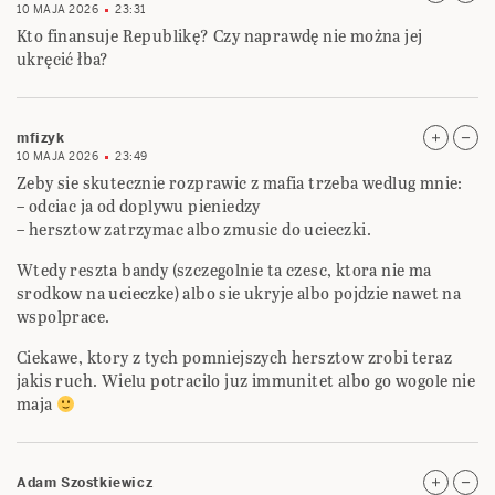
10 MAJA 2026
23:31
Kto finansuje Republikę? Czy naprawdę nie można jej
ukręcić łba?
mfizyk
10 MAJA 2026
23:49
Zeby sie skutecznie rozprawic z mafia trzeba wedlug mnie:
– odciac ja od doplywu pieniedzy
– hersztow zatrzymac albo zmusic do ucieczki.
Wtedy reszta bandy (szczegolnie ta czesc, ktora nie ma
srodkow na ucieczke) albo sie ukryje albo pojdzie nawet na
wspolprace.
Ciekawe, ktory z tych pomniejszych hersztow zrobi teraz
jakis ruch. Wielu potracilo juz immunitet albo go wogole nie
maja
Adam Szostkiewicz