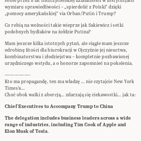
sobie przez 8 lat niszczycielskiej działalności w instytucjach
wymiaru sprawiedliwości – „spierdolić z Polski” dzięki
„pomocy amerykańskiej” via Orban/Putin i Trump?
Co robią na wolności takie wieprze jak Sakiewicz i setki
podobnych bydlaków na żołdzie Putina?
Mam jeszcze kilka istotnych pytań, ale ciągle mam jeszcze
odrobinę litości dla biurokracji w Ojczyźnie jej nieuctwa,
kombinatorstwa i złodziejstwa – kompletnie pozbawionej
urzędniczego wstydu, a o honorze zapomnieć na pokolenia.
—————-
Kto ma propagandę, ten ma władzę … nie czytajcie New York
Times’a…
Choć obok walki z aborcją… zdarzają się ciekawostki… jak ta:
Chief Executives to Accompany Trump to China
The delegation includes business leaders across a wide
range of industries, including Tim Cook of Apple and
Elon Musk of Tesla
.