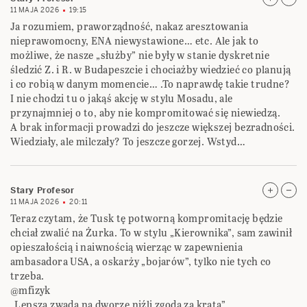
11 MAJA 2026
19:15
Ja rozumiem, praworządność, nakaz aresztowania
nieprawomocny, ENA niewystawione… etc. Ale jak to
możliwe, że nasze „służby” nie były w stanie dyskretnie
śledzić Z. i R. w Budapeszcie i chociażby wiedzieć co planują
i co robią w danym momencie… .To naprawdę takie trudne?
I nie chodzi tu o jakąś akcję w stylu Mosadu, ale
przynajmniej o to, aby nie kompromitować się niewiedzą.
A brak informacji prowadzi do jeszcze większej bezradności.
Wiedziały, ale milczały? To jeszcze gorzej. Wstyd…
Stary Profesor
11 MAJA 2026
20:11
Teraz czytam, że Tusk tę potworną kompromitację będzie
chciał zwalić na Żurka. To w stylu „Kierownika”, sam zawinił
opieszałością i naiwnością wierząc w zapewnienia
ambasadora USA, a oskarży „bojarów”, tylko nie tych co
trzeba.
@mfizyk
„Lepsza zwada na dworze niźli zgoda za kratą”