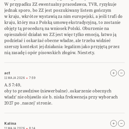
W przypadku ZZ ewentualny pracodawca, TVR, ryzykuje
jednak sporo, bo ZZ jest poszukiwany listem gończym
w kraju, wkrótce wystawią za nim europejski, a jeśli trafi do
kraju, który ma z Polską umowę ekstradycyjną, to zostanie
objęty tą procedurą na wniosek Polski. Oburzenie na
opieszałość działañ ws ZZ jest więc tylko emocją, łatwo ją
podzielać i oskarżać obecne władze, ale trzeba widzieć
szerszy kontekst jej działania: legalizm jako przyjętą przez
nią zasadę i opór pisowskich złogów. Niestety.
act
11 MAJA 2026
7:59
A.S 7:49,
oby to prawdziwe (niewerbalne) ‚oskarzenie obecnych
wladz’ nie objawilo sie b. niska frekwencja przy wyborach
2027 po ‚naszej’ stronie.
Kalina
11 MAJA 2026
8:14