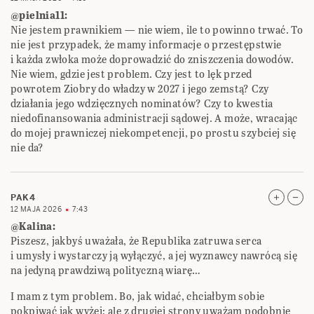
@pielnia11:
Nie jestem prawnikiem — nie wiem, ile to powinno trwać. To
nie jest przypadek, że mamy informacje o przestępstwie
i każda zwłoka może doprowadzić do zniszczenia dowodów.
Nie wiem, gdzie jest problem. Czy jest to lęk przed
powrotem Ziobry do władzy w 2027 i jego zemstą? Czy
działania jego wdzięcznych nominatów? Czy to kwestia
niedofinansowania administracji sądowej. A może, wracając
do mojej prawniczej niekompetencji, po prostu szybciej się
nie da?
PAK4
12 MAJA 2026
7:43
@Kalina:
Piszesz, jakbyś uważała, że Republika zatruwa serca
i umysły i wystarczy ją wyłączyć, a jej wyznawcy nawrócą się
na jedyną prawdziwą polityczną wiarę…
I mam z tym problem. Bo, jak widać, chciałbym sobie
pokpiwać jak wyżej; ale z drugiej strony uważam podobnie