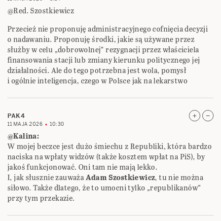
@Red. Szostkiewicz
Przecież nie proponuję administracyjnego cofnięcia decyzji
o nadawaniu. Proponuję środki, jakie są używane przez
służby w celu „dobrowolnej” rezygnacji przez właściciela
finansowania stacji lub zmiany kierunku politycznego jej
działalności. Ale do tego potrzebna jest wola, pomysł
i ogólnie inteligencja, czego w Polsce jak na lekarstwo
PAK4
11 MAJA 2026
10:30
@Kalina:
W mojej beczce jest dużo śmiechu z Republiki, która bardzo
naciska na wpłaty widzów (także kosztem wpłat na PiS), by
jakoś funkcjonować. Oni tam nie mają lekko.
I, jak słusznie zauważa
Adam Szostkiewicz
, tu nie można
siłowo. Także dlatego, że to umocni tylko „republikanów”
przy tym przekazie.