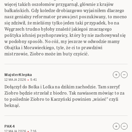
więcej takich oszołomów przygarnął, głównie z krajów
bałkańskich. Gdy koledze drobiazgowo wyjaśniłem dlaczego
nasz genialny reformator prawa jest poszukiwany, to mocno
się zdziwił, że mieliśmy tylko jeden taki przypadek, bo na
Węgrzech trudno byłoby znaleźć jakiegoś znaczącego
polityka ichniej psychoprawicy, który by nie zachowywał się
w podobny sposób. No cóż, my jeszcze w odwodzie mamy
Obajtka i Morawieckiego, tyle, że ci to prawdziwi
mistrzowie, Ziobro może im buty czyścić.
MajsterKlepka
12 MAJA 2026
5:41
Dołączył do Bolka i Lolka na dzikim zachodzie. Tam szeryf
Ziobro będzie strzelał z biodro. Tak nawiasem mówiąc to za
to poślednie Ziobro to Kaczyński powinien „wisieć” czyli
beknąć.
PAK4
12 MAJA 2026
7:16