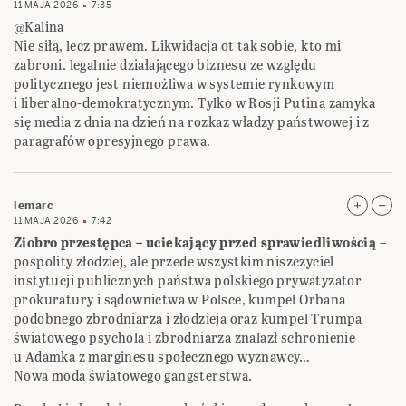
11 MAJA 2026
7:35
@Kalina
Nie siłą, lecz prawem. Likwidacja ot tak sobie, kto mi
zabroni. legalnie działającego biznesu ze względu
politycznego jest niemożliwa w systemie rynkowym
i liberalno-demokratycznym. Tylko w Rosji Putina zamyka
się media z dnia na dzień na rozkaz władzy państwowej i z
paragrafów opresyjnego prawa.
lemarc
11 MAJA 2026
7:42
Ziobro przestępca – uciekający przed sprawiedliwością
–
pospolity złodziej, ale przede wszystkim niszczyciel
instytucji publicznych państwa polskiego prywatyzator
prokuratury i sądownictwa w Polsce, kumpel Orbana
podobnego zbrodniarza i złodzieja oraz kumpel Trumpa
światowego psychola i zbrodniarza znalazł schronienie
u Adamka z marginesu społecznego wyznawcy…
Nowa moda światowego gangsterstwa.