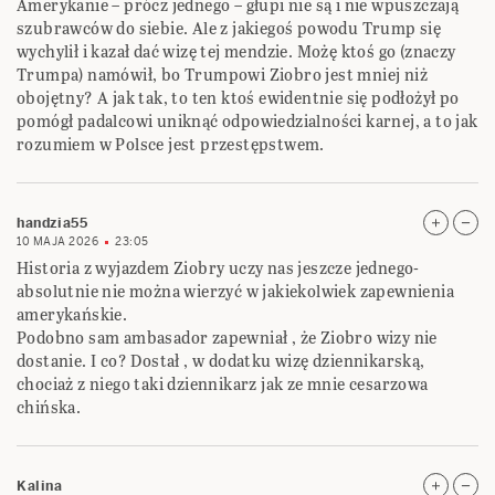
Amerykanie – prócz jednego – głupi nie są i nie wpuszczają
szubrawców do siebie. Ale z jakiegoś powodu Trump się
wychylił i kazał dać wizę tej mendzie. Możę ktoś go (znaczy
Trumpa) namówił, bo Trumpowi Ziobro jest mniej niż
obojętny? A jak tak, to ten ktoś ewidentnie się podłożył po
pomógł padalcowi uniknąć odpowiedzialności karnej, a to jak
rozumiem w Polsce jest przestępstwem.
handzia55
10 MAJA 2026
23:05
Historia z wyjazdem Ziobry uczy nas jeszcze jednego-
absolutnie nie można wierzyć w jakiekolwiek zapewnienia
amerykańskie.
Podobno sam ambasador zapewniał , że Ziobro wizy nie
dostanie. I co? Dostał , w dodatku wizę dziennikarską,
chociaż z niego taki dziennikarz jak ze mnie cesarzowa
chińska.
Kalina