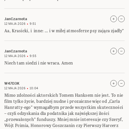
JanCzarnota
12 MAJA 2026
9:51
Aa, Krasicki, i inne: … i w miłej atmosferze psy zająca zjadły”
JanCzarnota
12 MAJA 2026
9:55
Niech tam siedzi i nie wraca. Amen
W47D3K
12 MAJA 2026
10:04
Mimo zdolności aktorskich Tomem Hanksem nie jest. To nie
film tylko życie, bardziej nudne i prozaiczne więc od „Carla
Hanratty-ego” wymagałbym przede wszystkim skuteczności
– czyli odzyskania dla podatnika jak największej ilości
„przewalonych” funduszy. Mniej mnie interesuje czy Szeryf,
Wójt Pcimia, Honorowy Goszczanin czy Pierwszy Harcerz