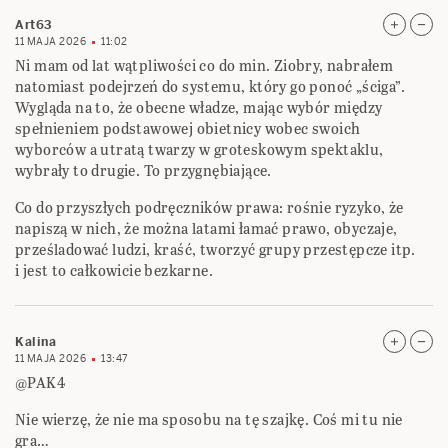
Art63
11 MAJA 2026
11:02
Ni mam od lat wątpliwości co do min. Ziobry, nabrałem
natomiast podejrzeń do systemu, który go ponoć „ściga”.
Wygląda na to, że obecne władze, mając wybór między
spełnieniem podstawowej obietnicy wobec swoich
wyborców a utratą twarzy w groteskowym spektaklu,
wybrały to drugie. To przygnębiające.
Co do przyszłych podręczników prawa: rośnie ryzyko, że
napiszą w nich, że można latami łamać prawo, obyczaje,
prześladować ludzi, kraść, tworzyć grupy przestępcze itp.
i jest to całkowicie bezkarne.
Kalina
11 MAJA 2026
13:47
@PAK4
Nie wierzę, że nie ma sposobu na tę szajkę. Coś mi tu nie
gra…