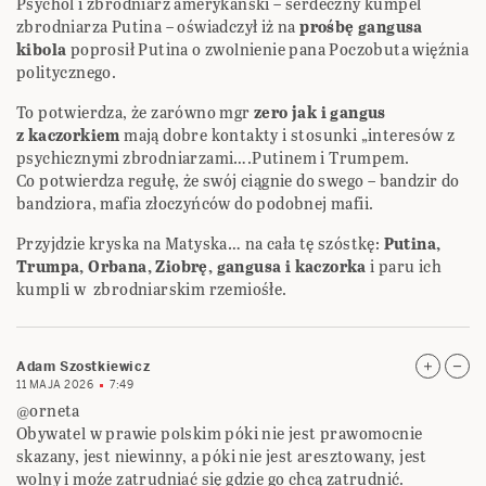
Psychol i zbrodniarz amerykański – serdeczny kumpel
zbrodniarza Putina – oświadczył iż na
prośbę gangusa
kibola
poprosił Putina o zwolnienie pana Poczobuta więźnia
politycznego.
To potwierdza, że zarówno mgr
zero jak i gangus
z kaczorkiem
mają dobre kontakty i stosunki „interesów z
psychicznymi zbrodniarzami….Putinem i Trumpem.
Co potwierdza regułę, że swój ciągnie do swego – bandzir do
bandziora, mafia złoczyńców do podobnej mafii.
Przyjdzie kryska na Matyska… na cała tę szóstkę:
Putina,
Trumpa, Orbana, Ziobrę, gangusa i kaczorka
i paru ich
kumpli w zbrodniarskim rzemiośłe.
Adam Szostkiewicz
11 MAJA 2026
7:49
@orneta
Obywatel w prawie polskim póki nie jest prawomocnie
skazany, jest niewinny, a póki nie jest aresztowany, jest
wolny i moźe zatrudniać się gdzie go chcą zatrudnić.