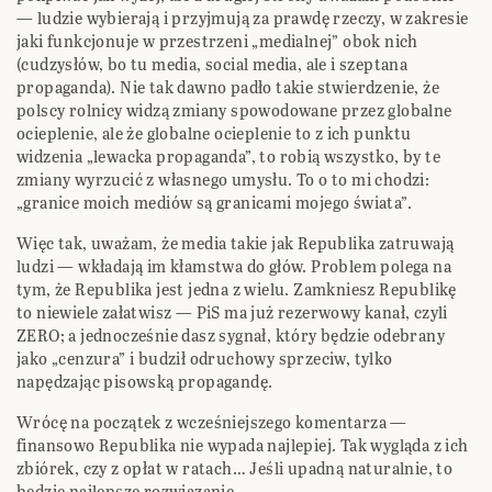
— ludzie wybierają i przyjmują za prawdę rzeczy, w zakresie
jaki funkcjonuje w przestrzeni „medialnej” obok nich
(cudzysłów, bo tu media, social media, ale i szeptana
propaganda). Nie tak dawno padło takie stwierdzenie, że
polscy rolnicy widzą zmiany spowodowane przez globalne
ocieplenie, ale że globalne ocieplenie to z ich punktu
widzenia „lewacka propaganda”, to robią wszystko, by te
zmiany wyrzucić z własnego umysłu. To o to mi chodzi:
„granice moich mediów są granicami mojego świata”.
Więc tak, uważam, że media takie jak Republika zatruwają
ludzi — wkładają im kłamstwa do głów. Problem polega na
tym, że Republika jest jedna z wielu. Zamkniesz Republikę
to niewiele załatwisz — PiS ma już rezerwowy kanał, czyli
ZERO; a jednocześnie dasz sygnał, który będzie odebrany
jako „cenzura” i budził odruchowy sprzeciw, tylko
napędzając pisowską propagandę.
Wrócę na początek z wcześniejszego komentarza —
finansowo Republika nie wypada najlepiej. Tak wygląda z ich
zbiórek, czy z opłat w ratach… Jeśli upadną naturalnie, to
będzie najlepsze rozwiązanie.