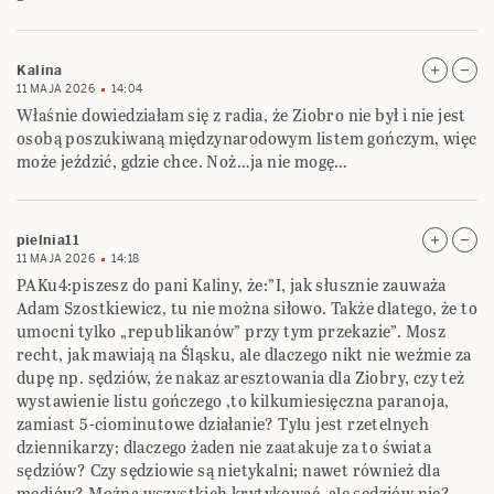
Kalina
11 MAJA 2026
14:04
Właśnie dowiedziałam się z radia, że Ziobro nie był i nie jest
osobą poszukiwaną międzynarodowym listem gończym, więc
może jeździć, gdzie chce. Noż…ja nie mogę…
pielnia11
11 MAJA 2026
14:18
PAKu4:piszesz do pani Kaliny, że:”I, jak słusznie zauważa
Adam Szostkiewicz, tu nie można siłowo. Także dlatego, że to
umocni tylko „republikanów” przy tym przekazie”. Mosz
recht, jak mawiają na Śląsku, ale dlaczego nikt nie weźmie za
dupę np. sędziów, że nakaz aresztowania dla Ziobry, czy też
wystawienie listu gończego ,to kilkumiesięczna paranoja,
zamiast 5-ciominutowe działanie? Tylu jest rzetelnych
dziennikarzy; dlaczego żaden nie zaatakuje za to świata
sędziów? Czy sędziowie są nietykalni; nawet również dla
mediów? Można wszystkich krytykować, ale sędziów nie?