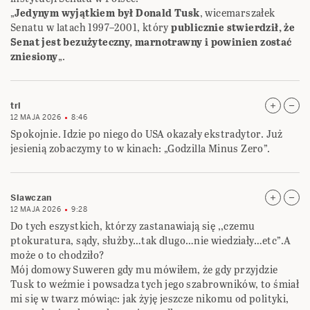
„
Jedynym wyjątkiem był Donald Tusk
, wicemarszałek
Senatu w latach 1997–2001, który
publicznie stwierdził, że
Senat jest bezużyteczny, marnotrawny i powinien zostać
zniesiony
„.
trl
12 MAJA 2026
8:46
Spokojnie. Idzie po niego do USA okazały ekstradytor. Już
jesienią zobaczymy to w kinach: „Godzilla Minus Zero”.
Slawczan
12 MAJA 2026
9:28
Do tych eszystkich, którzy zastanawiają się ,,czemu
ptokuratura, sądy, służby…tak dlugo…nie wiedziały…etc”.A
może o to chodziło?
Mój domowy Suweren gdy mu mówiłem, że gdy przyjdzie
Tusk to weźmie i powsadza tych jego szabrowników, to śmiał
mi się w twarz mówiąc: jak żyję jeszcze nikomu od polityki,