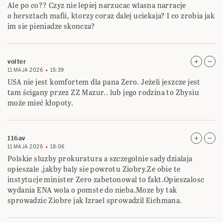
Ale po co?? Czyz nie lepiej narzucac wlasna narracje
o hersztach mafii, ktorzy coraz dalej uciekaja? I co zrobia jak
im sie pieniadze skoncza?
volter
11 MAJA 2026
15:39
USA nie jest komfortem dla pana Zero. Jeżeli jeszcze jest
tam ścigany przez ZZ Mazur.. lub jego rodzina to Zbysiu
może mieć kłopoty.
116av
11 MAJA 2026
18:06
Polskie sluzby prokuratura a szczegolnie sady dzialaja
opieszale ,jakby baly sie powrotu Ziobry.Ze obie te
instytucje minister Zero zabetonowal to fakt.Opieszalosc
wydania ENA wola o pomste do nieba.Moze by tak
sprowadzic Ziobre jak Izrael sprowadzil Eichmana.