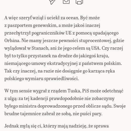
A więc szeryf wziął i uciekł za ocean. Być może
z paszportem genewskim, a może jakoś inaczej
przechytrzył pograniczników UE z pomocą upadającego
Orbána. Nie mamy jeszcze pewności stuprocentowej, gdzie
wylądował w Stanach, ani że jego celem są USA. Czy raczej
był to tylko przystanek na drodze do jakiegoś kraju,
niemającego umowy ekstradycyjnej z państwem polskim.
Tak czy inaczej, na razie nie dosięgnie go karząca ręka
polskiego wymiaru sprawiedliwości.
W tym sensie wygrał z rządem Tuska, PiS może odetchnąć
z ulgą: za tej kadencji prawdopodobnie nie zobaczymy
byłego ministra doprowadzonego przed oblicze sądu. Swoje
brudne tajemnice zabrał ze sobą, nie puści pary.
Jednak mylą się ci, którzy mają nadzieję, że sprawa