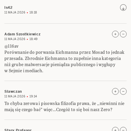
ls42
11 MAJA 2026
18:18
Adam Szostkiewicz
11 MAJA 2026
18:49
@116av
Porównanie do porwania Eichmanna przez Mosad to jednak
przesada. Zbrodnie Eichmanna to zupełnie inna kategoria
niż grube malwersacje pieniądza publicznego i wygłupy
w Sejmie i mediach.
Slawczan
11 MAJA 2026
19:14
To chyba zerowa i pisowska filizofia prawa, że ,,niewinni nie
mają się czego bać” więc…Czegóż to się boi nasz Zero?
Stary Profesor