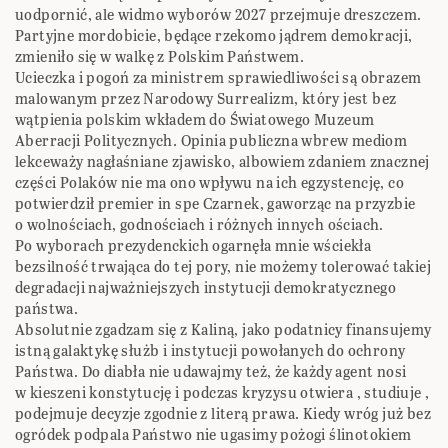
uodpornić, ale widmo wyborów 2027 przejmuje dreszczem.
Partyjne mordobicie, będące rzekomo jądrem demokracji,
zmieniło się w walkę z Polskim Państwem.
Ucieczka i pogoń za ministrem sprawiedliwości są obrazem
malowanym przez Narodowy Surrealizm, który jest bez
wątpienia polskim wkładem do Światowego Muzeum
Aberracji Politycznych. Opinia publiczna wbrew mediom
lekceważy nagłaśniane zjawisko, albowiem zdaniem znacznej
części Polaków nie ma ono wpływu na ich egzystencję, co
potwierdził premier in spe Czarnek, gaworząc na przyzbie
o wolnościach, godnościach i różnych innych ościach.
Po wyborach prezydenckich ogarnęła mnie wściekła
bezsilność trwająca do tej pory, nie możemy tolerować takiej
degradacji najważniejszych instytucji demokratycznego
państwa.
Absolutnie zgadzam się z Kaliną, jako podatnicy finansujemy
istną galaktykę służb i instytucji powołanych do ochrony
Państwa. Do diabła nie udawajmy też, że każdy agent nosi
w kieszeni konstytucję i podczas kryzysu otwiera , studiuje ,
podejmuje decyzje zgodnie z literą prawa. Kiedy wróg już bez
ogródek podpala Państwo nie ugasimy pożogi ślinotokiem