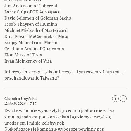
Jim Anderson of Coherent
Larry Culp of GE Aerospace
David Solomon of Goldman Sachs
Jacob Thaysen of Illumina
Michael Miebach of Mastercard
Dina Powell McCormick of Meta
Sanjay Mehrotra of Micron
Cristiano Amon of Qualcomm
Elon Musk of Tesla
Ryan McInerney of Visa
Interesy, interesy i tylko interesy … tym razem z Chinami… –
przehandlowanie Tajwanu?
Chandra Unyńska
12 MAJA 2026
7:57
Kwiaty wiśni nie wymarzły tego roku i jabłoni nie zetną
zimni ogrodnicy, pod koniec lata będziemy cieszyć się
urodzajem i minie kolejny rok.
Niekończące się kampanie wyborcze powinny nas