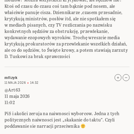
Ktoś od czasu do czasu coś tam bąknie pod nosem, ale
właściwie panuje cisza. Dziennikarze ,czasem przesadnie,
krytykują ministrów, posłów itd, ale nie spotkałem się
w mediach pisanych, czy TV rozliczania po nazwisku
konkretnych sędziów za obstrukcję, przewlekanie,
wydawanie ezopowych wyroków. Trochę wreszcie media
krytykują prokuratorów za przewlekanie wszelkich działań,
ale co do sędziów, to Święte krowy, a potem stawiają zarzuty
D. Tuskowi za brak sprawczości
mfizyk
11 MAJA 2026
14:32
@Art63
11 maja 2026
11:02
PiS i akolici zeruja na naiwnosci wyborcow. Jedna z tych
politycznych naiwnosci jest „skakanie do taktu”. Czyli
poddawanie sie narracji przeciwnika