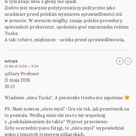
w tym kraju włos z głowy nie spadł.
Ziobro jest znacznie pożytyczniejszy politycznie jako
uciekinier przed polskim wymiarem sprawiedliwości niż
w areszcie. W areszcie mógłby, znając polskie procedury,
opieszałość prokuratur, spokojnie grać męczennika reżimu
Tuska.
A tak: tchórz, miękiszon – ucieka przed sprawiedliwością.
mfizyk
12 MAJA 2026
9:34
@Stary Profesor
11 maja 2026
20:11
Wiadomo „wina Tuska”. A piwniczke trzeba mu zapelniac
PS. Mam nowsza „zlota mysl”: Gra sie tak, jak przeciwnik na
to pozwala. Wedlug mnie nie ma to nic wspolneg
z „podskakiwaniem do taktu” Wprost przeciwnie.
Zeby oszczedzic panu fatygi, te „zlota mysl” wypowiedzial
jeden z lepszych trenerow pilkarskich.