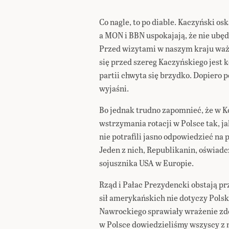
Co nagle, to po diable. Kaczyński os
a MON i BBN uspokajają, że nie ubę
Przed wizytami w naszym kraju w
się przed szereg Kaczyńskiego jest 
partii chwyta się brzydko. Dopiero p
wyjaśni.
Bo jednak trudno zapomnieć, że w 
wstrzymania rotacji w Polsce tak, 
nie potrafili jasno odpowiedzieć na 
Jeden z nich, Republikanin, oświadc
sojusznika USA w Europie.
Rząd i Pałac Prezydencki obstają p
sił amerykańskich nie dotyczy Polski
Nawrockiego sprawiały wrażenie zd
w Polsce dowiedzieliśmy wszyscy z 