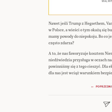
MALWIN
Nawet jeśli Trump z Hegsethem, Vanc
w Polsce, a wieści o tym okażą się b
mamy powody do niepokoju. Bo co jeś
często zdarza?
A to, że nas faworyzuje kosztem Nie
niedźwiedzia przysługa w oczach na
powinniśmy się z tego cieszyć. Dla 
dla nas jest wciąż warunkiem bezpi
Nawigacja
← POPRZEDNI
wpisu