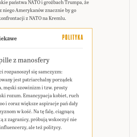
jskie państwa NATO i groźbach Trumpa, że
 z niego Amerykanów znacznie by go
 konfrontacji z NATO na Kremlu.
ciekawe
ille z manosfery
ci rozpanoszył się samczyzm:
wany jest patriarchalny porządek
a, męski szowinizm i tzw. prosty
ski rozum. Emancypacja kobiet, ruch
o i coraz większe aspiracje pań dały
yznom w kość. Na tę falę, ciągnącą
tą z zagranicy, próbują wskoczyć nie
influencerzy, ale też politycy.