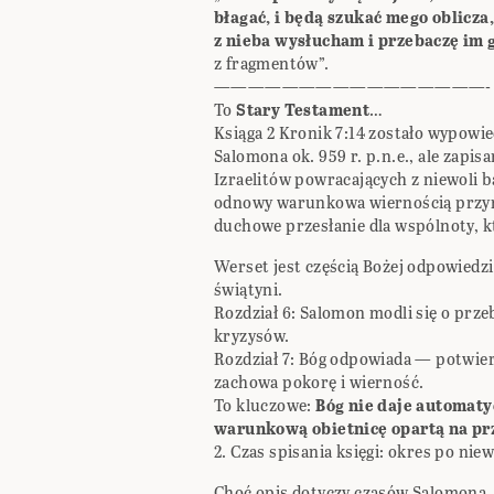
błagać, i będą szukać mego oblicza,
z nieba wysłucham i przebaczę im gr
z fragmentów”.
————————————————-
To
Stary Testament
…
Ksiąga 2 Kronik 7:14 zostało wypowi
Salomona ok. 959 r. p.n.e., ale zapi
Izraelitów powracających z niewoli ba
odnowy warunkowa wiernością przymi
duchowe przesłanie dla wspólnoty, k
Werset jest częścią Bożej odpowied
świątyni.
Rozdział 6: Salomon modli się o prze
kryzysów.
Rozdział 7: Bóg odpowiada — potwierd
zachowa pokorę i wierność.
To kluczowe:
Bóg nie daje automaty
warunkową obietnicę opartą na p
2. Czas spisania księgi: okres po niewo
Choć opis dotyczy czasów Salomona, 