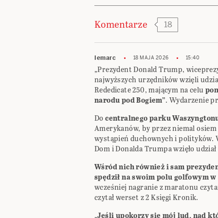
Komentarze
18
lemarc
18 MAJA 2026
15:40
„Prezydent Donald Trump, wiceprezyd
najwyższych urzędników wzięli udzia
Rededicate 250, mającym na celu
pon
narodu pod Bogiem”
. Wydarzenie pr
Do
centralnego parku Waszyngtonu
Amerykanów, by przez niemal osiem g
wystąpień duchownych i polityków.
Dom i Donalda Trumpa wzięło udział 
Wśród nich również i sam prezydent
spędził na swoim polu golfowym w
wcześniej nagranie z maratonu czyta
czytał werset z 2 Księgi Kronik.
„
Jeśli upokorzy się mój lud, nad k