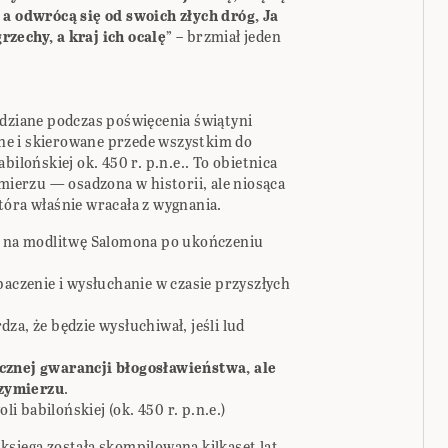
 a odwrócą się od swoich złych dróg, Ja
zechy, a kraj ich ocalę
” – brzmiał jeden
edziane podczas poświęcenia świątyni
sane i skierowane przede wszystkim do
bilońskiej ok. 450 r. p.n.e.. To obietnica
erzu — osadzona w historii, ale niosąca
tóra właśnie wracała z wygnania.
zi na modlitwę Salomona po ukończeniu
baczenie i wysłuchanie w czasie przyszłych
za, że będzie wysłuchiwał, jeśli lud
cznej gwarancji błogosławieństwa, ale
rzymierzu
.
li babilońskiej (ok. 450 r. p.n.e.)
księga została skompilowana kilkaset lat