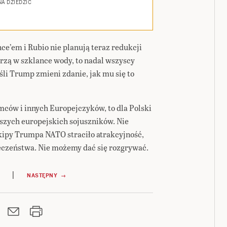
A DZIEDZIC
e’em i Rubio nie planują teraz redukcji
urzą w szklance wody, to nadal wszyscy
li Trump zmieni zdanie, jak mu się to
mców i innych Europejczyków, to dla Polski
szych europejskich sojuszników. Nie
ekipy Trumpa NATO straciło atrakcyjność,
eczeństwa. Nie możemy dać się rozgrywać.
|
NASTĘPNY →