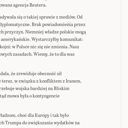
owana agencja Reutera.
adywała się o takiej sprawie z mediów. Od
i dyplomatyczne. Brak powiadomienia przez
h przyczyn. Niemniej władze polskie mogą
e amerykańskie. Wystarczyłby komunikat:
ojni: w Polsce nic się nie zmienia. Nasz
owych zasadach. Wiemy, że to dla was
ała, że zrewiduje obecność sił
teraz, w związku z konfliktem z Iranem,
trzebuje wojska bardziej na Bliskim
tąd mowa była o kontyngencie
adzom, choć dla Europy i tak było
ch Trumpa do zwiększania wydatków na