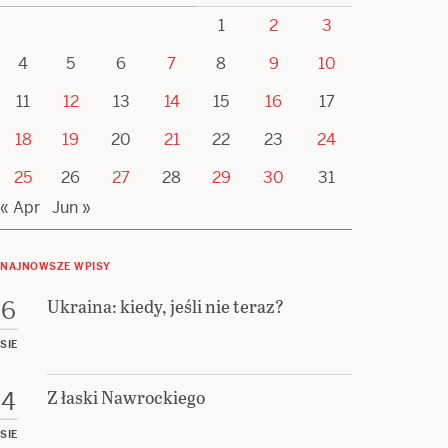
1
2
3
4
5
6
7
8
9
10
11
12
13
14
15
16
17
18
19
20
21
22
23
24
25
26
27
28
29
30
31
« Apr
Jun »
NAJNOWSZE WPISY
Ukraina: kiedy, jeśli nie teraz?
6
SIE
Z łaski Nawrockiego
4
SIE