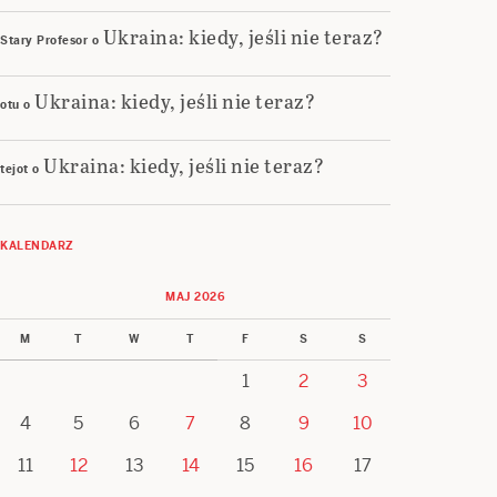
Ukraina: kiedy, jeśli nie teraz?
Stary Profesor
o
Ukraina: kiedy, jeśli nie teraz?
otu
o
Ukraina: kiedy, jeśli nie teraz?
tejot
o
KALENDARZ
MAJ 2026
M
T
W
T
F
S
S
1
2
3
4
5
6
7
8
9
10
11
12
13
14
15
16
17