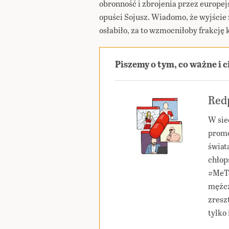
obronność i zbrojenia przez europe
opuści Sojusz. Wiadomo, że wyjście
osłabiło, za to wzmocniłoby frakcję
Piszemy o tym, co ważne i 
Redp
W sie
promo
świat
chłop
#MeTo
mężcz
zresz
tylko 