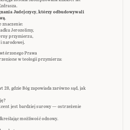
Ezdrasza.
gnania Judejczycy, którzy odbudowywali
ową
.
e znaczenie:
padku Jerozolimy,
ierny przymierzu,
i narodowej.
Powtórzonego Prawa
rzenione w teologii przymierza:
t 28, gdzie Bóg zapowiada zarówno sąd, jak
ję?
kcent jest bardziej surowy — ostrzeżenie
dkreślając możliwość odnowy.