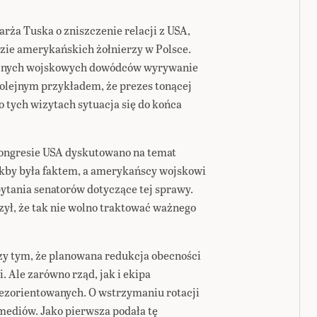
karża Tuska o zniszczenie relacji z USA,
dzie amerykańskich żołnierzy w Polsce.
ażnych wojskowych dowódców wyrywanie
kolejnym przykładem, że prezes tonącej
o tych wizytach sytuacja się do końca
Kongresie USA dyskutowano na temat
jakby była faktem, a amerykańscy wojskowi
pytania senatorów dotyczące tej sprawy.
zył, że tak nie wolno traktować ważnego
rzy tym, że planowana redukcja obecności
. Ale zarówno rząd, jak i ekipa
ezorientowanych. O wstrzymaniu rotacji
mediów. Jako pierwsza podała tę