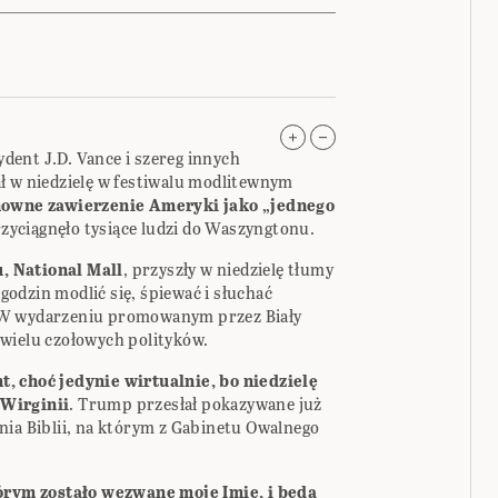
ent J.D. Vance i szereg innych
ł w niedzielę w festiwalu modlitewnym
owne zawierzenie Ameryki jako „jednego
zyciągnęło tysiące ludzi do Waszyngtonu.
, National Mall
, przyszły w niedzielę tłumy
odzin modlić się, śpiewać i słuchać
 W wydarzeniu promowanym przez Biały
wielu czołowych polityków.
, choć jedynie wirtualnie, bo niedzielę
 Wirginii
. Trump przesłał pokazywane już
nia Biblii, na którym z Gabinetu Owalnego
tórym zostało wezwane moje Imię, i będą