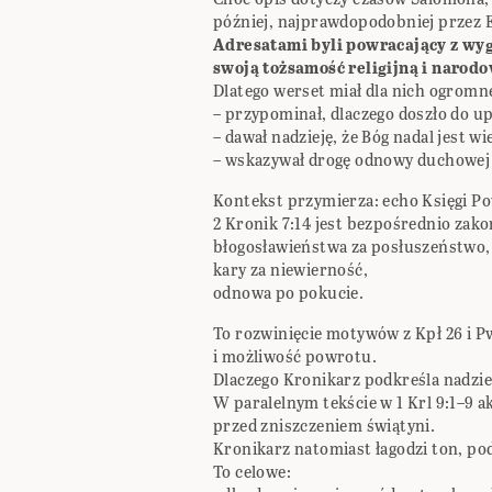
później, najprawdopodobniej przez 
Adresatami byli powracający z wy
swoją tożsamość religijną i narod
Dlatego werset miał dla nich ogromn
– przypominał, dlaczego doszło do u
– dawał nadzieję, że Bóg nadal jest w
– wskazywał drogę odnowy duchowej 
Kontekst przymierza: echo Księgi 
2 Kronik 7:14 jest bezpośrednio zako
błogosławieństwa za posłuszeństwo,
kary za niewierność,
odnowa po pokucie.
To rozwinięcie motywów z Kpł 26 i Pw
i możliwość powrotu.
Dlaczego Kronikarz podkreśla nadzie
W paralelnym tekście w 1 Krl 9:1–9 a
przed zniszczeniem świątyni.
Kronikarz natomiast łagodzi ton, po
To celowe: