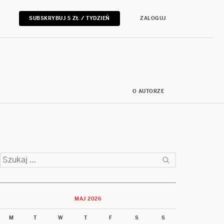
SUBSKRYBUJ 5 ZŁ / TYDZIEŃ
ZALOGUJ
O AUTORZE
Szukaj:
MAJ 2026
M
T
W
T
F
S
S