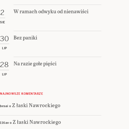
W ramach odwyku od nienawiści
2
SIE
Bez paniki
30
LIP
Na razie gołe pięści
28
LIP
NAJNOWSZE KOMENTARZE
Z łaski Nawrockiego
besai
o
Z łaski Nawrockiego
116av
o